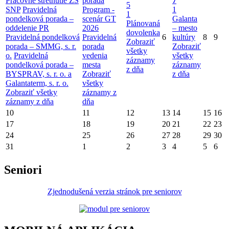
Pracovné stretnutie ZŠ
porada
7
5
SNP
Pravidelná
Program -
1
1
pondelková porada –
scenár GT
Galanta
Plánovaná
oddelenie PR
2026
– mesto
dovolenka
Pravidelná pondelková
Pravidelná
6
kultúry
8
9
Zobraziť
porada – SMMG, s. r.
porada
Zobraziť
všetky
o.
Pravidelná
vedenia
všetky
záznamy
pondelková porada –
mesta
záznamy
z dňa
BYSPRAV, s. r. o. a
Zobraziť
z dňa
Galantaterm, s. r. o.
všetky
Zobraziť všetky
záznamy z
záznamy z dňa
dňa
10
11
12
13
14
15
16
17
18
19
20
21
22
23
24
25
26
27
28
29
30
31
1
2
3
4
5
6
Seniori
Zjednodušená verzia stránok pre seniorov