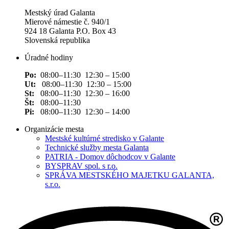
Mestský úrad Galanta
Mierové námestie č. 940/1
924 18 Galanta P.O. Box 43
Slovenská republika
Úradné hodiny
Po:
08:00–11:30 12:30 – 15:00
Ut:
08:00–11:30 12:30 – 15:00
St:
08:00–11:30 12:30 – 16:00
Št:
08:00–11:30
Pi:
08:00–11:30 12:30 – 14:00
Organizácie mesta
Mestské kultúrné stredisko v Galante
Technické služby mesta Galanta
PATRIA - Domov dôchodcov v Galante
BYSPRAV spol. s r.o.
SPRÁVA MESTSKÉHO MAJETKU GALANTA,
s.r.o.