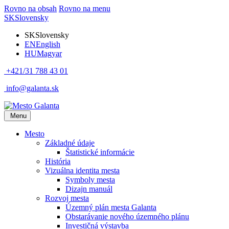
Rovno na obsah
Rovno na menu
SK
Slovensky
SK
Slovensky
EN
English
HU
Magyar
+421/31 788 43 01
info@galanta.sk
Menu
Mesto
Základné údaje
Štatistické informácie
História
Vizuálna identita mesta
Symboly mesta
Dizajn manuál
Rozvoj mesta
Územný plán mesta Galanta
Obstarávanie nového územného plánu
Investičná výstavba