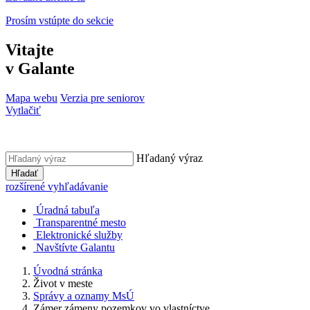
Prosím vstúpte do sekcie
Vitajte
v Galante
Mapa webu
Verzia pre seniorov
Vytlačiť
Hľadaný výraz
Hľadať
rozšírené vyhľadávanie
Úradná tabuľa
Transparentné mesto
Elektronické služby
Navštívte Galantu
Úvodná stránka
Život v meste
Správy a oznamy MsÚ
Zámer zámeny pozemkov vo vlastníctve...