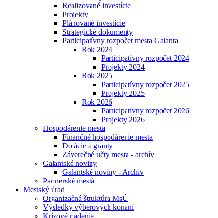
Realizované investície
Projekty
Plánované investície
Strategické dokumenty
Participatívny rozpočet mesta Galanta
Rok 2024
Participatívny rozpočet 2024
Projekty 2024
Rok 2025
Participatívny rozpočet 2025
Projekty 2025
Rok 2026
Participatívny rozpočet 2026
Projekty 2026
Hospodárenie mesta
Finančné hospodárenie mesta
Dotácie a granty
Záverečné učty mesta - archív
Galantské noviny
Galantské noviny - Archív
Partnerské mestá
Mestský úrad
Organizačná štruktúra MsÚ
Výsledky výberových konaní
Krízové riadenie