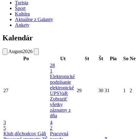
Turista
Šport
Kultúra
Aktuálne z Galanty
Ankety
Kalendár
August
2026
Po
Ut
St
Št
Pia
So
Ne
28
1
Elektronické
podpísanie
elektronické
27
29
30
31
1
2
UPSVaR
Zobraziť
všetky
záznamy z
dňa
3
4
5
2
Klub dôchodcov Gáň
Pracovná