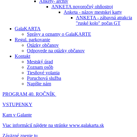
Ankety- archív
ANKETA novoročný ohňostroj
Anketa - názov mestskej karty
ANKETA - zábavná atrakcia
"ruské kolo" počas GT
GalaKARTA
Správy a oznamy o GalaKARTE
Regul. parkovanie
Otázky občanov
Odpovede na otázky občanov
Kontakt
Mestský úrad
Zoznam osôb
Tiesňové volania
Poruchová služba
Napíšte nám
PROGRAM 40. ROČNÍK
VSTUPENKY
Kam v Galante
Viac informácií nájdete na stránke www.galakarta.sk
Záväzné znenie tu