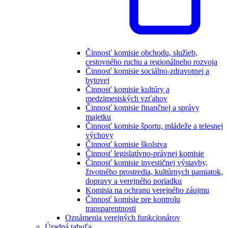
Činnosť komisie obchodu, služieb,
cestovného ruchu a regionálneho rozvoja
Činnosť komisie sociálno-zdravotnej a
bytovej
Činnosť komisie kultúry a
medzimestských vzťahov
Činnosť komisie finančnej a správy
majetku
Činnosť komisie športu, mládeže a telesnej
výchovy
Činnosť komisie školstva
Činnosť legislatívno-právnej komisie
Činnosť komisie investičnej výstavby,
životného prostredia, kultúrnych pamiatok,
dopravy a verejného poriadku
Komisia na ochranu verejného záujmu
Činnosť komisie pre kontrolu
transparentnosti
Oznámenia verejných funkcionárov
Úradná tabuľa