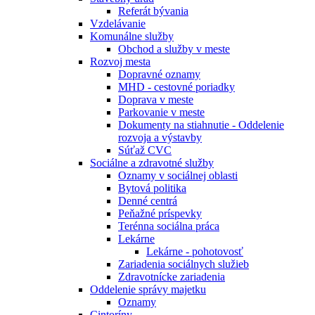
Referát bývania
Vzdelávanie
Komunálne služby
Obchod a služby v meste
Rozvoj mesta
Dopravné oznamy
MHD - cestovné poriadky
Doprava v meste
Parkovanie v meste
Dokumenty na stiahnutie - Oddelenie
rozvoja a výstavby
Súťaž CVC
Sociálne a zdravotné služby
Oznamy v sociálnej oblasti
Bytová politika
Denné centrá
Peňažné príspevky
Terénna sociálna práca
Lekárne
Lekárne - pohotovosť
Zariadenia sociálnych služieb
Zdravotnícke zariadenia
Oddelenie správy majetku
Oznamy
Cintoríny