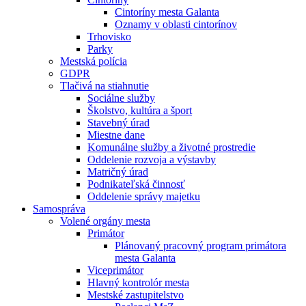
Cintoríny mesta Galanta
Oznamy v oblasti cintorínov
Trhovisko
Parky
Mestská polícia
GDPR
Tlačivá na stiahnutie
Sociálne služby
Školstvo, kultúra a šport
Stavebný úrad
Miestne dane
Komunálne služby a životné prostredie
Oddelenie rozvoja a výstavby
Matričný úrad
Podnikateľská činnosť
Oddelenie správy majetku
Samospráva
Volené orgány mesta
Primátor
Plánovaný pracovný program primátora
mesta Galanta
Viceprimátor
Hlavný kontrolór mesta
Mestské zastupitelstvo