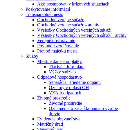
Ako postupovať v krízových situáciach
Poskytovanie informácií
Transparentné mesto
Obchodné verejné súťaže
Obchodné verejné súťaže - archív
Výsledky Obchodných verejných súťaží
Výsledky Obchodných verejných súťaží - archív
Verejné obstarávanie
Povinné zverejňovanie
Prevod majetku mesta
Služby
Miestne dane a poplatky
Tlačivá a formuláre
Výšky sadzieb
Odpadové hospodárstvo
Separácia - triedenie odpadu
Oznamy v oblasti OH
VZN o odpadoch
Životné prostredie
Životné prostredie
Oznámenia o začatí konania o výrube
drevín
Evidencia obyvateľstva
Matričný úrad
Stavebný úrad