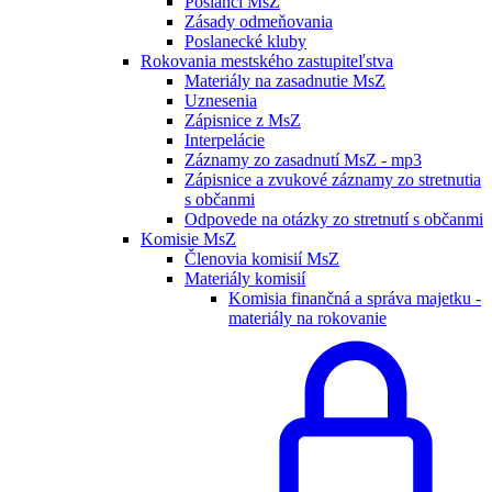
Poslanci MsZ
Zásady odmeňovania
Poslanecké kluby
Rokovania mestského zastupiteľstva
Materiály na zasadnutie MsZ
Uznesenia
Zápisnice z MsZ
Interpelácie
Záznamy zo zasadnutí MsZ - mp3
Zápisnice a zvukové záznamy zo stretnutia
s občanmi
Odpovede na otázky zo stretnutí s občanmi
Komisie MsZ
Členovia komisií MsZ
Materiály komisií
Komisia finančná a správa majetku -
materiály na rokovanie