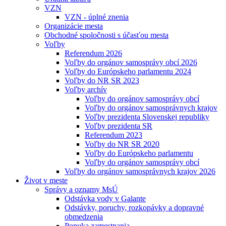
VZN
VZN - úplné znenia
Organizácie mesta
Obchodné spoločnosti s účasťou mesta
Voľby
Referendum 2026
Voľby do orgánov samosprávy obcí 2026
Voľby do Európskeho parlamentu 2024
Voľby do NR SR 2023
Voľby archív
Voľby do orgánov samosprávy obcí
Voľby do orgánov samosprávnych krajov
Voľby prezidenta Slovenskej republiky
Voľby prezidenta SR
Referendum 2023
Voľby do NR SR 2020
Voľby do Európskeho parlamentu
Voľby do orgánov samosprávy obcí
Voľby do orgánov samosprávnych krajov 2026
Život v meste
Správy a oznamy MsÚ
Odstávka vody v Galante
Odstávky, poruchy, rozkopávky a dopravné
obmedzenia
Ponuka zamestnania