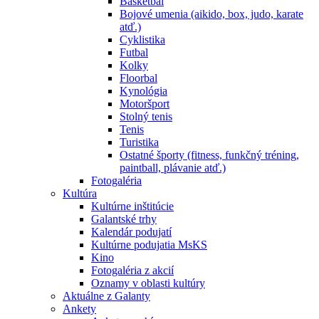
Basketbal
Bojové umenia (aikido, box, judo, karate
atď.)
Cyklistika
Futbal
Kolky
Floorbal
Kynológia
Motoršport
Stolný tenis
Tenis
Turistika
Ostatné športy (fitness, funkčný tréning,
paintball, plávanie atď.)
Fotogaléria
Kultúra
Kultúrne inštitúcie
Galantské trhy
Kalendár podujatí
Kultúrne podujatia MsKS
Kino
Fotogaléria z akcií
Oznamy v oblasti kultúry
Aktuálne z Galanty
Ankety