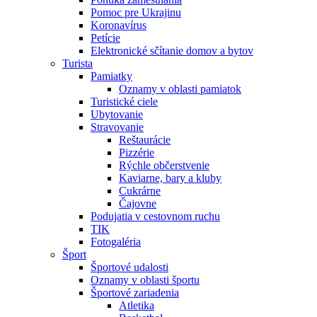
Pomoc pre Ukrajinu
Koronavírus
Petície
Elektronické sčítanie domov a bytov
Turista
Pamiatky
Oznamy v oblasti pamiatok
Turistické ciele
Ubytovanie
Stravovanie
Reštaurácie
Pizzérie
Rýchle občerstvenie
Kaviarne, bary a kluby
Cukrárne
Čajovne
Podujatia v cestovnom ruchu
TIK
Fotogaléria
Šport
Športové udalosti
Oznamy v oblasti športu
Športové zariadenia
Atletika