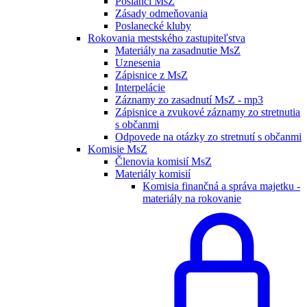
Poslanci MsZ
Zásady odmeňovania
Poslanecké kluby
Rokovania mestského zastupiteľstva
Materiály na zasadnutie MsZ
Uznesenia
Zápisnice z MsZ
Interpelácie
Záznamy zo zasadnutí MsZ - mp3
Zápisnice a zvukové záznamy zo stretnutia
s občanmi
Odpovede na otázky zo stretnutí s občanmi
Komisie MsZ
Členovia komisií MsZ
Materiály komisií
Komisia finančná a správa majetku -
materiály na rokovanie