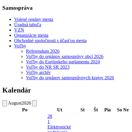
Samospráva
Volené orgány mesta
Úradná tabuľa
VZN
Organizácie mesta
Obchodné spoločnosti s účasťou mesta
Voľby
Referendum 2026
Voľby do orgánov samosprávy obcí 2026
Voľby do Európskeho parlamentu 2024
Voľby do NR SR 2023
Voľby archív
Voľby do orgánov samosprávnych krajov 2026
Kalendár
August
2026
Po
Ut
St
Št
Pia
So
Ne
28
1
Elektronické