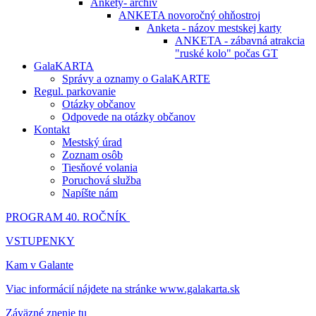
Ankety- archív
ANKETA novoročný ohňostroj
Anketa - názov mestskej karty
ANKETA - zábavná atrakcia
"ruské kolo" počas GT
GalaKARTA
Správy a oznamy o GalaKARTE
Regul. parkovanie
Otázky občanov
Odpovede na otázky občanov
Kontakt
Mestský úrad
Zoznam osôb
Tiesňové volania
Poruchová služba
Napíšte nám
PROGRAM 40. ROČNÍK
VSTUPENKY
Kam v Galante
Viac informácií nájdete na stránke www.galakarta.sk
Záväzné znenie tu