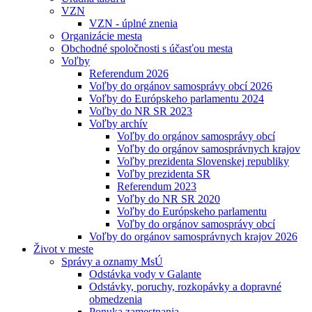
VZN
VZN - úplné znenia
Organizácie mesta
Obchodné spoločnosti s účasťou mesta
Voľby
Referendum 2026
Voľby do orgánov samosprávy obcí 2026
Voľby do Európskeho parlamentu 2024
Voľby do NR SR 2023
Voľby archív
Voľby do orgánov samosprávy obcí
Voľby do orgánov samosprávnych krajov
Voľby prezidenta Slovenskej republiky
Voľby prezidenta SR
Referendum 2023
Voľby do NR SR 2020
Voľby do Európskeho parlamentu
Voľby do orgánov samosprávy obcí
Voľby do orgánov samosprávnych krajov 2026
Život v meste
Správy a oznamy MsÚ
Odstávka vody v Galante
Odstávky, poruchy, rozkopávky a dopravné
obmedzenia
Ponuka zamestnania