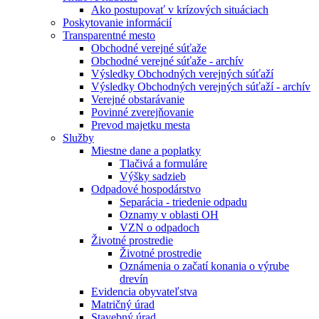
Ako postupovať v krízových situáciach
Poskytovanie informácií
Transparentné mesto
Obchodné verejné súťaže
Obchodné verejné súťaže - archív
Výsledky Obchodných verejných súťaží
Výsledky Obchodných verejných súťaží - archív
Verejné obstarávanie
Povinné zverejňovanie
Prevod majetku mesta
Služby
Miestne dane a poplatky
Tlačivá a formuláre
Výšky sadzieb
Odpadové hospodárstvo
Separácia - triedenie odpadu
Oznamy v oblasti OH
VZN o odpadoch
Životné prostredie
Životné prostredie
Oznámenia o začatí konania o výrube
drevín
Evidencia obyvateľstva
Matričný úrad
Stavebný úrad