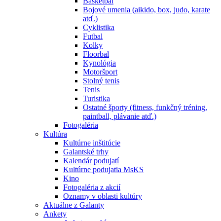
Basketbal
Bojové umenia (aikido, box, judo, karate
atď.)
Cyklistika
Futbal
Kolky
Floorbal
Kynológia
Motoršport
Stolný tenis
Tenis
Turistika
Ostatné športy (fitness, funkčný tréning,
paintball, plávanie atď.)
Fotogaléria
Kultúra
Kultúrne inštitúcie
Galantské trhy
Kalendár podujatí
Kultúrne podujatia MsKS
Kino
Fotogaléria z akcií
Oznamy v oblasti kultúry
Aktuálne z Galanty
Ankety