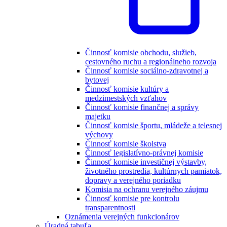
Činnosť komisie obchodu, služieb,
cestovného ruchu a regionálneho rozvoja
Činnosť komisie sociálno-zdravotnej a
bytovej
Činnosť komisie kultúry a
medzimestských vzťahov
Činnosť komisie finančnej a správy
majetku
Činnosť komisie športu, mládeže a telesnej
výchovy
Činnosť komisie školstva
Činnosť legislatívno-právnej komisie
Činnosť komisie investičnej výstavby,
životného prostredia, kultúrnych pamiatok,
dopravy a verejného poriadku
Komisia na ochranu verejného záujmu
Činnosť komisie pre kontrolu
transparentnosti
Oznámenia verejných funkcionárov
Úradná tabuľa