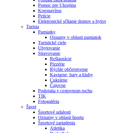
Pomoc pre Ukrajinu
Koronavírus
Petície
Elektronické sčítanie domov a bytov
Turista
Pamiatky
Oznamy v oblasti pamiatok
Turistické ciele
Ubytovanie
Stravovanie
Reštaurácie
Pizzérie
Rýchle občerstvenie
Kaviarne, bary a kluby
Cukrárne
Čajovne
Podujatia v cestovnom ruchu
TIK
Fotogaléria
Šport
Športové udalosti
Oznamy v oblasti športu
Športové zariadenia
Atletika