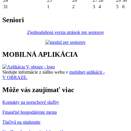
24
25
26
27
28
29
30
31
1
2
3
4
5
6
Seniori
Zjednodušená verzia stránok pre seniorov
MOBILNÁ APLIKÁCIA
Sledujte informácie z nášho webu v
mobilnej aplikácii -
V OBRAZE.
Môže vás zaujímať viac
Kontakty na poruchové služby
Finančné hospodárenie mesta
Tlačivá na stiahnutie