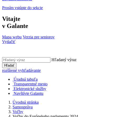
Prosím vstúpte do sekcie
Vitajte
v Galante
Mapa webu
Verzia pre seniorov
Vytlačiť
Hľadaný výraz
Hľadať
rozšírené vyhľadávanie
Úradná tabuľa
Transparentné mesto
Elektronické služby
Navštívte Galantu
Úvodná stránka
Samospráva
Voľby
Voľby do Európskeho parlamentu 2024