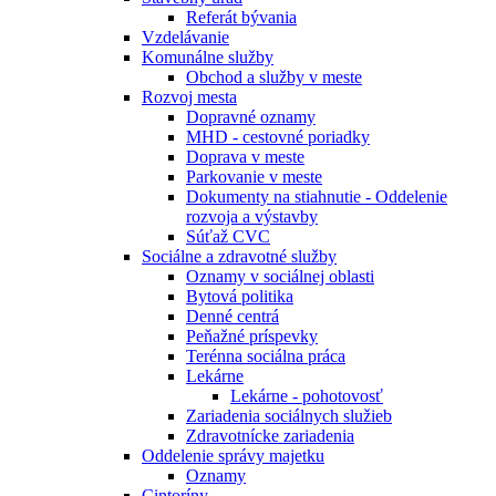
Referát bývania
Vzdelávanie
Komunálne služby
Obchod a služby v meste
Rozvoj mesta
Dopravné oznamy
MHD - cestovné poriadky
Doprava v meste
Parkovanie v meste
Dokumenty na stiahnutie - Oddelenie
rozvoja a výstavby
Súťaž CVC
Sociálne a zdravotné služby
Oznamy v sociálnej oblasti
Bytová politika
Denné centrá
Peňažné príspevky
Terénna sociálna práca
Lekárne
Lekárne - pohotovosť
Zariadenia sociálnych služieb
Zdravotnícke zariadenia
Oddelenie správy majetku
Oznamy
Cintoríny