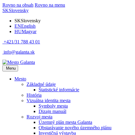
Rovno na obsah
Rovno na menu
SK
Slovensky
SK
Slovensky
EN
English
HU
Magyar
+421/31 788 43 01
info@galanta.sk
Menu
Mesto
Základné údaje
Štatistické informácie
História
Vizuálna identita mesta
Symboly mesta
Dizajn manuál
Rozvoj mesta
Územný plán mesta Galanta
Obstarávanie nového územného plánu
Investičná výstavba