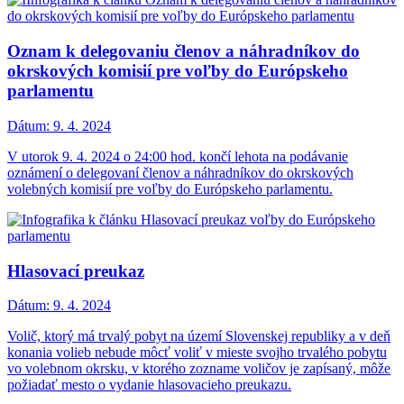
Oznam k delegovaniu členov a náhradníkov do
okrskových komisií pre voľby do Európskeho
parlamentu
Dátum:
9. 4. 2024
V utorok 9. 4. 2024 o 24:00 hod. končí lehota na podávanie
oznámení o delegovaní členov a náhradníkov do okrskových
volebných komisií pre voľby do Európskeho parlamentu.
Hlasovací preukaz
Dátum:
9. 4. 2024
Volič, ktorý má trvalý pobyt na území Slovenskej republiky a v deň
konania volieb nebude môcť voliť v mieste svojho trvalého pobytu
vo volebnom okrsku, v ktorého zozname voličov je zapísaný, môže
požiadať mesto o vydanie hlasovacieho preukazu.