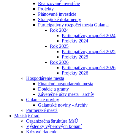
Realizované investície
Projekty
Plánované investície
Strategické dokumenty
Participatívny rozpočet mesta Galanta
Rok 2024
Participatívny rozpočet 2024
Projekty 2024
Rok 2025
Participatívny rozpočet 2025
Projekty 2025
Rok 2026
Participatívny rozpočet 2026
Projekty 2026
Hospodárenie mesta
Finančné hospodárenie mesta
Dotácie a granty
Záverečné učty mesta - archív
Galantské noviny
Galantské noviny - Archív
Partnerské mestá
Mestský úrad
Organizačná štruktúra MsÚ
Výsledky výberových konaní
Krízové riadenie