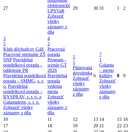
podpísanie
elektronické
27
29
30
31
1
2
UPSVaR
Zobraziť
všetky
záznamy z
dňa
3
4
5
2
Klub dôchodcov Gáň
Pracovná
Pracovné stretnutie ZŠ
porada
7
5
SNP
Pravidelná
Program -
1
1
pondelková porada –
scenár GT
Galanta
Plánovaná
oddelenie PR
2026
– mesto
dovolenka
Pravidelná pondelková
Pravidelná
6
kultúry
8
9
Zobraziť
porada – SMMG, s. r.
porada
Zobraziť
všetky
o.
Pravidelná
vedenia
všetky
záznamy
pondelková porada –
mesta
záznamy
z dňa
BYSPRAV, s. r. o. a
Zobraziť
z dňa
Galantaterm, s. r. o.
všetky
Zobraziť všetky
záznamy z
záznamy z dňa
dňa
10
11
12
13
14
15
16
17
18
19
20
21
22
23