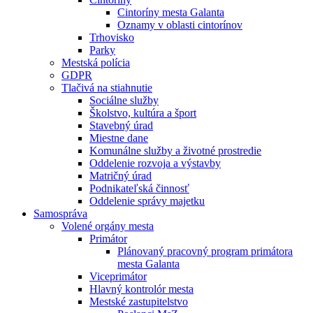
Cintoríny mesta Galanta
Oznamy v oblasti cintorínov
Trhovisko
Parky
Mestská polícia
GDPR
Tlačivá na stiahnutie
Sociálne služby
Školstvo, kultúra a šport
Stavebný úrad
Miestne dane
Komunálne služby a životné prostredie
Oddelenie rozvoja a výstavby
Matričný úrad
Podnikateľská činnosť
Oddelenie správy majetku
Samospráva
Volené orgány mesta
Primátor
Plánovaný pracovný program primátora
mesta Galanta
Viceprimátor
Hlavný kontrolór mesta
Mestské zastupitelstvo