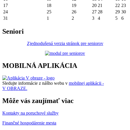
17
18
19
20
21
22
23
24
25
26
27
28
29
30
31
1
2
3
4
5
6
Seniori
Zjednodušená verzia stránok pre seniorov
MOBILNÁ APLIKÁCIA
Sledujte informácie z nášho webu v
mobilnej aplikácii -
V OBRAZE.
Môže vás zaujímať viac
Kontakty na poruchové služby
Finančné hospodárenie mesta