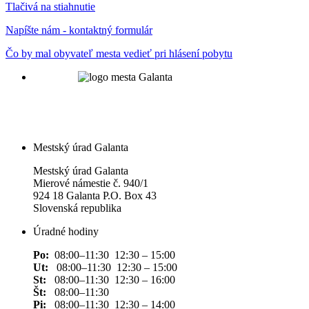
Tlačivá na stiahnutie
Napíšte nám - kontaktný formulár
Čo by mal obyvateľ mesta vedieť pri hlásení pobytu
Mestský úrad Galanta
Mestský úrad Galanta
Mierové námestie č. 940/1
924 18 Galanta P.O. Box 43
Slovenská republika
Úradné hodiny
Po:
08:00–11:30 12:30 – 15:00
Ut:
08:00–11:30 12:30 – 15:00
St:
08:00–11:30 12:30 – 16:00
Št:
08:00–11:30
Pi:
08:00–11:30 12:30 – 14:00