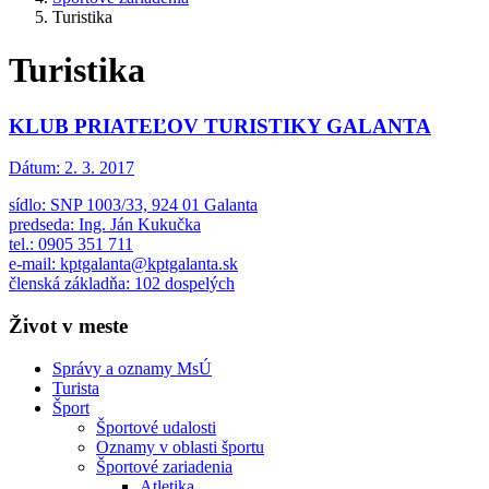
Turistika
Turistika
KLUB PRIATEĽOV TURISTIKY GALANTA
Dátum:
2. 3. 2017
sídlo: SNP 1003/33, 924 01 Galanta
predseda: Ing. Ján Kukučka
tel.: 0905 351 711
e-mail: kptgalanta@kptgalanta.sk
členská základňa: 102 dospelých
Život v meste
Správy a oznamy MsÚ
Turista
Šport
Športové udalosti
Oznamy v oblasti športu
Športové zariadenia
Atletika