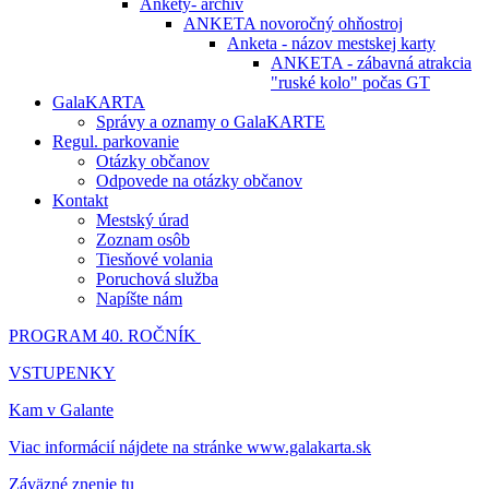
Ankety- archív
ANKETA novoročný ohňostroj
Anketa - názov mestskej karty
ANKETA - zábavná atrakcia
"ruské kolo" počas GT
GalaKARTA
Správy a oznamy o GalaKARTE
Regul. parkovanie
Otázky občanov
Odpovede na otázky občanov
Kontakt
Mestský úrad
Zoznam osôb
Tiesňové volania
Poruchová služba
Napíšte nám
PROGRAM 40. ROČNÍK
VSTUPENKY
Kam v Galante
Viac informácií nájdete na stránke www.galakarta.sk
Záväzné znenie tu