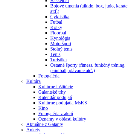
Basketbal
Bojové umenia (aikido, box, judo, karate
atď.)
Cyklistika
Futbal
Kolky
Floorbal
Kynológia
Motoršport
Stolný tenis
Tenis
Turistika
Ostatné športy (fitness, funkčný tréning,
paintball, plávanie atď.)
Fotogaléria
Kultúra
Kultúrne inštitúcie
Galantské trhy
Kalendár podujatí
Kultúrne podujatia MsKS
Kino
Fotogaléria z akcií
Oznamy v oblasti kultúry
Aktuálne z Galanty
Ankety