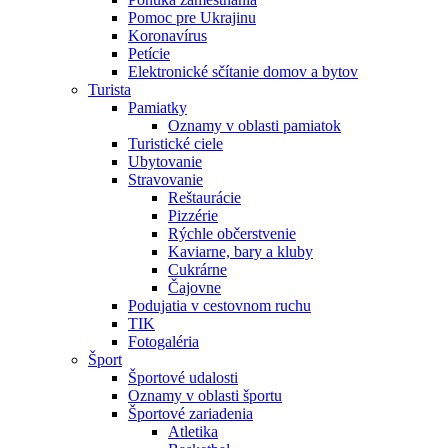
Pomoc pre Ukrajinu
Koronavírus
Petície
Elektronické sčítanie domov a bytov
Turista
Pamiatky
Oznamy v oblasti pamiatok
Turistické ciele
Ubytovanie
Stravovanie
Reštaurácie
Pizzérie
Rýchle občerstvenie
Kaviarne, bary a kluby
Cukrárne
Čajovne
Podujatia v cestovnom ruchu
TIK
Fotogaléria
Šport
Športové udalosti
Oznamy v oblasti športu
Športové zariadenia
Atletika