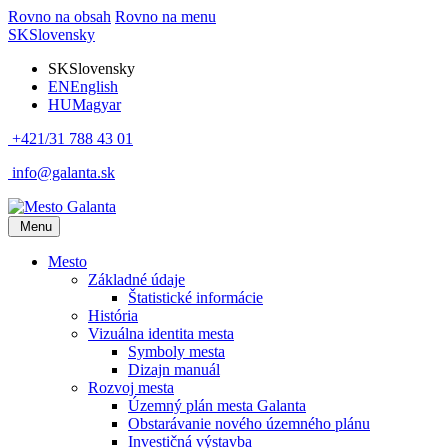
Rovno na obsah
Rovno na menu
SK
Slovensky
SK
Slovensky
EN
English
HU
Magyar
+421/31 788 43 01
info@galanta.sk
Menu
Mesto
Základné údaje
Štatistické informácie
História
Vizuálna identita mesta
Symboly mesta
Dizajn manuál
Rozvoj mesta
Územný plán mesta Galanta
Obstarávanie nového územného plánu
Investičná výstavba