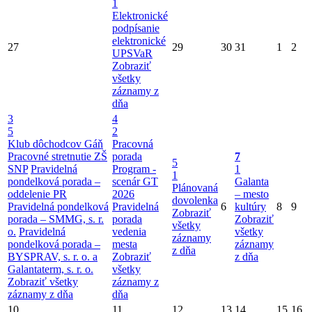
1
Elektronické
podpísanie
elektronické
27
29
30
31
1
2
UPSVaR
Zobraziť
všetky
záznamy z
dňa
3
4
5
2
Klub dôchodcov Gáň
Pracovná
Pracovné stretnutie ZŠ
porada
7
5
SNP
Pravidelná
Program -
1
1
pondelková porada –
scenár GT
Galanta
Plánovaná
oddelenie PR
2026
– mesto
dovolenka
Pravidelná pondelková
Pravidelná
6
kultúry
8
9
Zobraziť
porada – SMMG, s. r.
porada
Zobraziť
všetky
o.
Pravidelná
vedenia
všetky
záznamy
pondelková porada –
mesta
záznamy
z dňa
BYSPRAV, s. r. o. a
Zobraziť
z dňa
Galantaterm, s. r. o.
všetky
Zobraziť všetky
záznamy z
záznamy z dňa
dňa
10
11
12
13
14
15
16