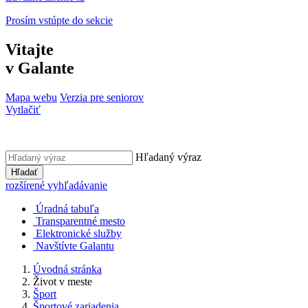
Prosím vstúpte do sekcie
Vitajte
v Galante
Mapa webu
Verzia pre seniorov
Vytlačiť
Hľadaný výraz
Hľadať
rozšírené vyhľadávanie
Úradná tabuľa
Transparentné mesto
Elektronické služby
Navštívte Galantu
Úvodná stránka
Život v meste
Šport
Športové zariadenia