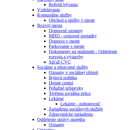
Referát bývania
Vzdelávanie
Komunálne služby
Obchod a služby v meste
Rozvoj mesta
Dopravné oznamy
MHD - cestovné poriadky
Doprava v meste
Parkovanie v meste
Dokumenty na stiahnutie - Oddelenie
rozvoja a výstavby
Súťaž CVC
Sociálne a zdravotné služby
Oznamy v sociálnej oblasti
Bytová politika
Denné centrá
Peňažné príspevky
Terénna sociálna práca
Lekárne
Lekárne - pohotovosť
Zariadenia sociálnych služieb
Zdravotnícke zariadenia
Oddelenie správy majetku
Oznamy
Cintoríny