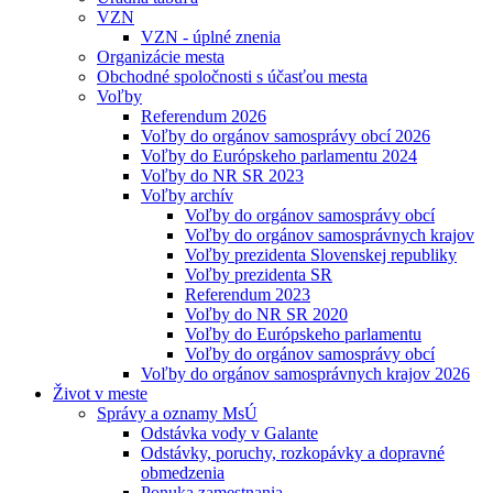
VZN
VZN - úplné znenia
Organizácie mesta
Obchodné spoločnosti s účasťou mesta
Voľby
Referendum 2026
Voľby do orgánov samosprávy obcí 2026
Voľby do Európskeho parlamentu 2024
Voľby do NR SR 2023
Voľby archív
Voľby do orgánov samosprávy obcí
Voľby do orgánov samosprávnych krajov
Voľby prezidenta Slovenskej republiky
Voľby prezidenta SR
Referendum 2023
Voľby do NR SR 2020
Voľby do Európskeho parlamentu
Voľby do orgánov samosprávy obcí
Voľby do orgánov samosprávnych krajov 2026
Život v meste
Správy a oznamy MsÚ
Odstávka vody v Galante
Odstávky, poruchy, rozkopávky a dopravné
obmedzenia
Ponuka zamestnania