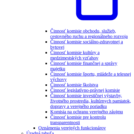
Činnosť komisie obchodu, služieb,
cestovného ruchu a regionálneho rozvoja
Činnosť komisie sociálno-zdravotnej a
bytovej
Činnosť komisie kultúry a
medzimestských vzťahov
Činnosť komisie finančnej a správy
majetku
Činnosť komisie športu, mládeže a telesnej
výchovy
Činnosť komisie školstva
Činnosť legislatívno-právnej komisie
Činnosť komisie investičnej výstavby,
životného prostredia, kultúrnych pamiatok,
dopravy a verejného poriadku
Komisia na ochranu verejného záujmu
Činnosť komisie pre kontrolu
transparentnosti
Oznámenia verejných funkcionárov
Úradná tabuľa