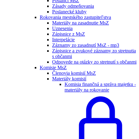
Poslanci MsZ
Zásady odmeňovania
Poslanecké kluby
Rokovania mestského zastupiteľstva
Materiály na zasadnutie MsZ
Uznesenia
Zápisnice z MsZ
Interpelácie
Záznamy zo zasadnutí MsZ - mp3
Zápisnice a zvukové záznamy zo stretnutia
s občanmi
Odpovede na otázky zo stretnutí s občanmi
Komisie MsZ
Členovia komisií MsZ
Materiály komisií
Komisia finančná a správa majetku -
materiály na rokovanie