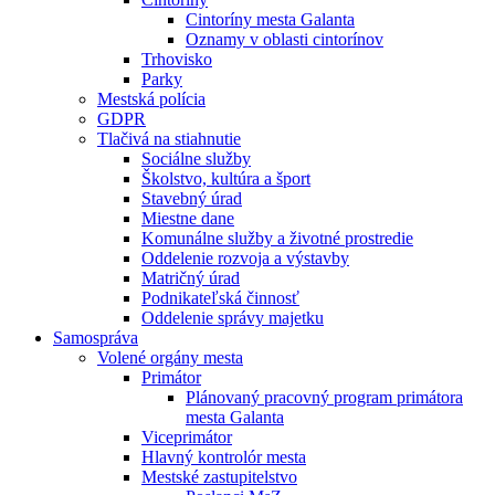
Cintoríny mesta Galanta
Oznamy v oblasti cintorínov
Trhovisko
Parky
Mestská polícia
GDPR
Tlačivá na stiahnutie
Sociálne služby
Školstvo, kultúra a šport
Stavebný úrad
Miestne dane
Komunálne služby a životné prostredie
Oddelenie rozvoja a výstavby
Matričný úrad
Podnikateľská činnosť
Oddelenie správy majetku
Samospráva
Volené orgány mesta
Primátor
Plánovaný pracovný program primátora
mesta Galanta
Viceprimátor
Hlavný kontrolór mesta
Mestské zastupitelstvo