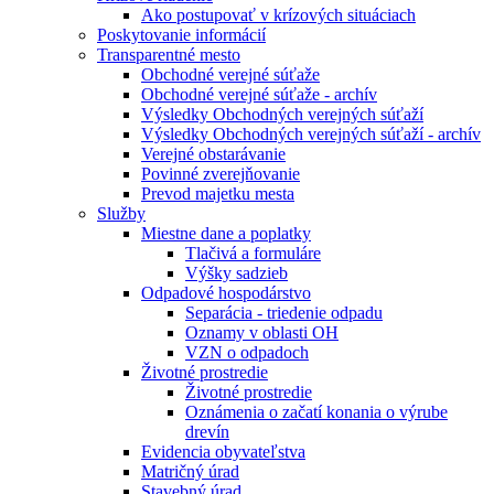
Ako postupovať v krízových situáciach
Poskytovanie informácií
Transparentné mesto
Obchodné verejné súťaže
Obchodné verejné súťaže - archív
Výsledky Obchodných verejných súťaží
Výsledky Obchodných verejných súťaží - archív
Verejné obstarávanie
Povinné zverejňovanie
Prevod majetku mesta
Služby
Miestne dane a poplatky
Tlačivá a formuláre
Výšky sadzieb
Odpadové hospodárstvo
Separácia - triedenie odpadu
Oznamy v oblasti OH
VZN o odpadoch
Životné prostredie
Životné prostredie
Oznámenia o začatí konania o výrube
drevín
Evidencia obyvateľstva
Matričný úrad
Stavebný úrad