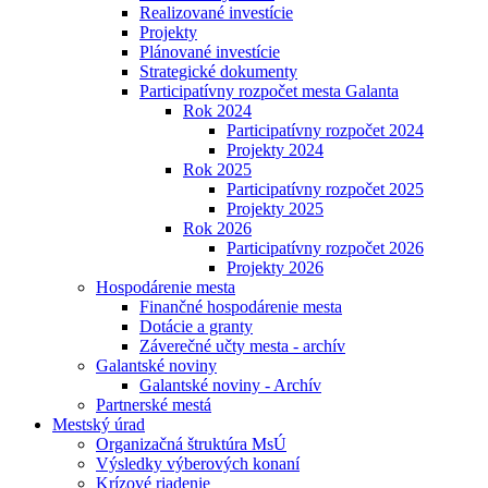
Realizované investície
Projekty
Plánované investície
Strategické dokumenty
Participatívny rozpočet mesta Galanta
Rok 2024
Participatívny rozpočet 2024
Projekty 2024
Rok 2025
Participatívny rozpočet 2025
Projekty 2025
Rok 2026
Participatívny rozpočet 2026
Projekty 2026
Hospodárenie mesta
Finančné hospodárenie mesta
Dotácie a granty
Záverečné učty mesta - archív
Galantské noviny
Galantské noviny - Archív
Partnerské mestá
Mestský úrad
Organizačná štruktúra MsÚ
Výsledky výberových konaní
Krízové riadenie