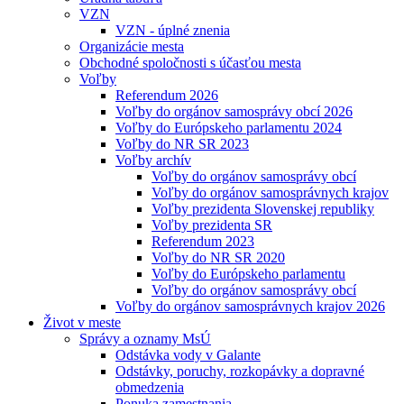
VZN
VZN - úplné znenia
Organizácie mesta
Obchodné spoločnosti s účasťou mesta
Voľby
Referendum 2026
Voľby do orgánov samosprávy obcí 2026
Voľby do Európskeho parlamentu 2024
Voľby do NR SR 2023
Voľby archív
Voľby do orgánov samosprávy obcí
Voľby do orgánov samosprávnych krajov
Voľby prezidenta Slovenskej republiky
Voľby prezidenta SR
Referendum 2023
Voľby do NR SR 2020
Voľby do Európskeho parlamentu
Voľby do orgánov samosprávy obcí
Voľby do orgánov samosprávnych krajov 2026
Život v meste
Správy a oznamy MsÚ
Odstávka vody v Galante
Odstávky, poruchy, rozkopávky a dopravné
obmedzenia
Ponuka zamestnania