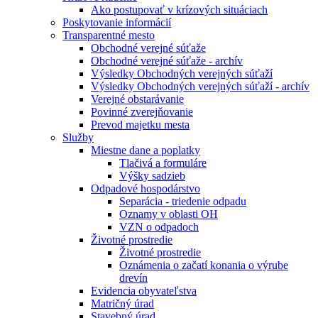
Ako postupovať v krízových situáciach
Poskytovanie informácií
Transparentné mesto
Obchodné verejné súťaže
Obchodné verejné súťaže - archív
Výsledky Obchodných verejných súťaží
Výsledky Obchodných verejných súťaží - archív
Verejné obstarávanie
Povinné zverejňovanie
Prevod majetku mesta
Služby
Miestne dane a poplatky
Tlačivá a formuláre
Výšky sadzieb
Odpadové hospodárstvo
Separácia - triedenie odpadu
Oznamy v oblasti OH
VZN o odpadoch
Životné prostredie
Životné prostredie
Oznámenia o začatí konania o výrube
drevín
Evidencia obyvateľstva
Matričný úrad
Stavebný úrad