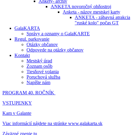
Ankety- archív
ANKETA novoročný ohňostroj
Anketa - názov mestskej karty
ANKETA - zábavná atrakcia
"ruské kolo" počas GT
GalaKARTA
Správy a oznamy o GalaKARTE
Regul. parkovanie
Otázky občanov
Odpovede na otázky občanov
Kontakt
Mestský úrad
Zoznam osôb
Tiesňové volania
Poruchová služba
Napíšte nám
PROGRAM 40. ROČNÍK
VSTUPENKY
Kam v Galante
Viac informácií nájdete na stránke www.galakarta.sk
Záväzné znenie tu