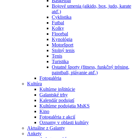
Basketbal
Bojové umenia (aikido, box, judo, karate
atď.)
Cyklistika
Futbal
Kolky
Floorbal
Kynológia
Motoršport
Stolný tenis
Tenis
Turistika
Ostatné športy (fitness, funkčný tréning,
paintball, plávanie atď.)
Fotogaléria
Kultúra
Kultúrne inštitúcie
Galantské trhy
Kalendár podujatí
Kultúrne podujatia MsKS
Kino
Fotogaléria z akcií
Oznamy v oblasti kultúry
Aktuálne z Galanty
Ankety