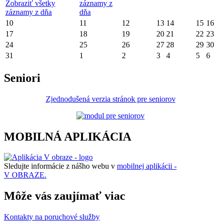
Zobraziť všetky
záznamy z
záznamy z dňa
dňa
10
11
12
13
14
15
16
17
18
19
20
21
22
23
24
25
26
27
28
29
30
31
1
2
3
4
5
6
Seniori
Zjednodušená verzia stránok pre seniorov
MOBILNÁ APLIKÁCIA
Sledujte informácie z nášho webu v
mobilnej aplikácii -
V OBRAZE.
Môže vás zaujímať viac
Kontakty na poruchové služby