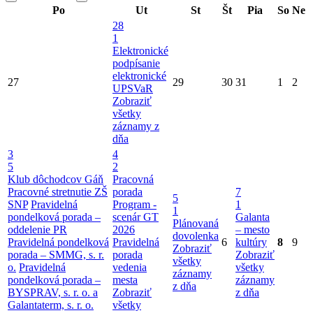
Po
Ut
St
Št
Pia
So
Ne
28
1
Elektronické
podpísanie
elektronické
27
29
30
31
1
2
UPSVaR
Zobraziť
všetky
záznamy z
dňa
3
4
5
2
Klub dôchodcov Gáň
Pracovná
Pracovné stretnutie ZŠ
porada
7
5
SNP
Pravidelná
Program -
1
1
pondelková porada –
scenár GT
Galanta
Plánovaná
oddelenie PR
2026
– mesto
dovolenka
Pravidelná pondelková
Pravidelná
6
kultúry
8
9
Zobraziť
porada – SMMG, s. r.
porada
Zobraziť
všetky
o.
Pravidelná
vedenia
všetky
záznamy
pondelková porada –
mesta
záznamy
z dňa
BYSPRAV, s. r. o. a
Zobraziť
z dňa
Galantaterm, s. r. o.
všetky