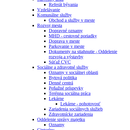
Referát bývania
Vzdelávanie
Komunálne služby
Obchod a služby v meste
Rozvoj mesta
Dopravné oznamy
MHD - cestovné poriadky
Doprava v meste
Parkovanie v meste
Dokumenty na stiahnutie - Oddelenie
rozvoja a výstavby
Súťaž CVC
Sociálne a zdravotné služby
Oznamy v sociálnej oblasti
Bytová politika
Denné centrá
Peňažné príspevky
Terénna sociálna práca
Lekárne
Lekárne - pohotovosť
Zariadenia sociálnych služieb
Zdravotnícke zariadenia
Oddelenie správy majetku
Oznamy
Cintoríny