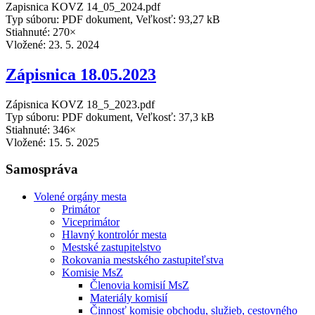
Zapisnica KOVZ 14_05_2024.pdf
Typ súboru: PDF dokument, Veľkosť: 93,27 kB
Stiahnuté: 270×
Vložené:
23. 5. 2024
Zápisnica 18.05.2023
Zápisnica KOVZ 18_5_2023.pdf
Typ súboru: PDF dokument, Veľkosť: 37,3 kB
Stiahnuté: 346×
Vložené:
15. 5. 2025
Samospráva
Volené orgány mesta
Primátor
Viceprimátor
Hlavný kontrolór mesta
Mestské zastupitelstvo
Rokovania mestského zastupiteľstva
Komisie MsZ
Členovia komisií MsZ
Materiály komisií
Činnosť komisie obchodu, služieb, cestovného