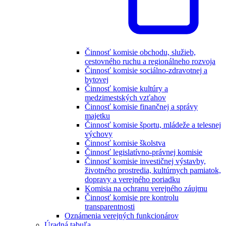
Činnosť komisie obchodu, služieb,
cestovného ruchu a regionálneho rozvoja
Činnosť komisie sociálno-zdravotnej a
bytovej
Činnosť komisie kultúry a
medzimestských vzťahov
Činnosť komisie finančnej a správy
majetku
Činnosť komisie športu, mládeže a telesnej
výchovy
Činnosť komisie školstva
Činnosť legislatívno-právnej komisie
Činnosť komisie investičnej výstavby,
životného prostredia, kultúrnych pamiatok,
dopravy a verejného poriadku
Komisia na ochranu verejného záujmu
Činnosť komisie pre kontrolu
transparentnosti
Oznámenia verejných funkcionárov
Úradná tabuľa