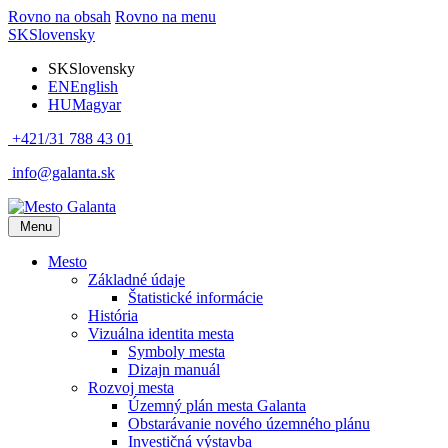
Rovno na obsah
Rovno na menu
SK
Slovensky
SK
Slovensky
EN
English
HU
Magyar
+421/31 788 43 01
info@galanta.sk
Menu
Mesto
Základné údaje
Štatistické informácie
História
Vizuálna identita mesta
Symboly mesta
Dizajn manuál
Rozvoj mesta
Územný plán mesta Galanta
Obstarávanie nového územného plánu
Investičná výstavba