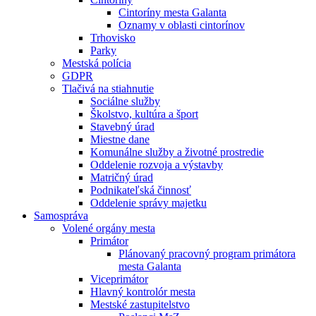
Cintoríny mesta Galanta
Oznamy v oblasti cintorínov
Trhovisko
Parky
Mestská polícia
GDPR
Tlačivá na stiahnutie
Sociálne služby
Školstvo, kultúra a šport
Stavebný úrad
Miestne dane
Komunálne služby a životné prostredie
Oddelenie rozvoja a výstavby
Matričný úrad
Podnikateľská činnosť
Oddelenie správy majetku
Samospráva
Volené orgány mesta
Primátor
Plánovaný pracovný program primátora
mesta Galanta
Viceprimátor
Hlavný kontrolór mesta
Mestské zastupitelstvo