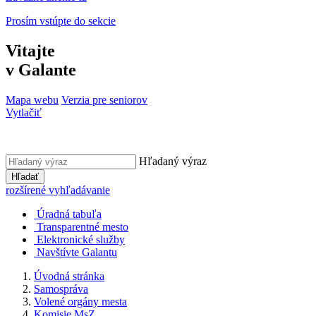
Prosím vstúpte do sekcie
Vitajte
v Galante
Mapa webu
Verzia pre seniorov
Vytlačiť
Hľadaný výraz
Hľadať
rozšírené vyhľadávanie
Úradná tabuľa
Transparentné mesto
Elektronické služby
Navštívte Galantu
Úvodná stránka
Samospráva
Volené orgány mesta
Komisie MsZ