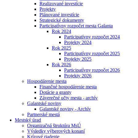
Realizované investície
Projekty
Plánované investície
Strategické dokumenty
Participatívny rozpočet mesta Galanta
Rok 2024
Participatívny rozpočet 2024
Projekty 2024
Rok 2025
Participatívny rozpočet 2025
Projekty 2025
Rok 2026
Participatívny rozpočet 2026
Projekty 2026
Hospodárenie mesta
Finančné hospodárenie mesta
Dotácie a granty
Záverečné učty mesta - archív
Galantské noviny
Galantské noviny - Archív
Partnerské mestá
Mestský úrad
Organizačná štruktúra MsÚ
Výsledky výberových konaní
Krízové riadenie