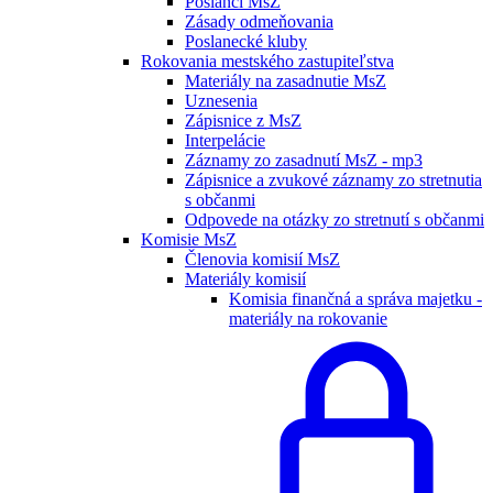
Poslanci MsZ
Zásady odmeňovania
Poslanecké kluby
Rokovania mestského zastupiteľstva
Materiály na zasadnutie MsZ
Uznesenia
Zápisnice z MsZ
Interpelácie
Záznamy zo zasadnutí MsZ - mp3
Zápisnice a zvukové záznamy zo stretnutia
s občanmi
Odpovede na otázky zo stretnutí s občanmi
Komisie MsZ
Členovia komisií MsZ
Materiály komisií
Komisia finančná a správa majetku -
materiály na rokovanie