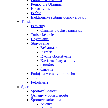
Pomoc pre Ukrajinu
Koronavírus
Petície
Elektronické sčítanie domov a bytov
Turista
Pamiatky
Oznamy v oblasti pamiatok
Turistické ciele
Ubytovanie
Stravovanie
Reštaurácie
Pizzérie
Rýchle občerstvenie
Kaviarne, bary a kluby
Cukrárne
Čajovne
Podujatia v cestovnom ruchu
TIK
Fotogaléria
Šport
Športové udalosti
Oznamy v oblasti športu
Športové zariadenia
Atletika