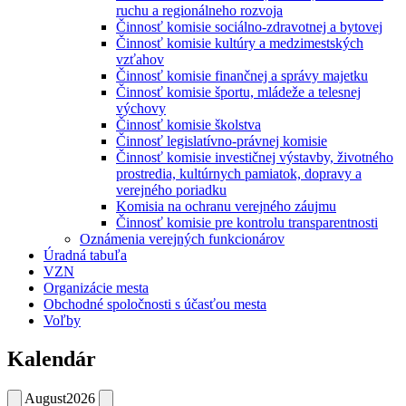
ruchu a regionálneho rozvoja
Činnosť komisie sociálno-zdravotnej a bytovej
Činnosť komisie kultúry a medzimestských
vzťahov
Činnosť komisie finančnej a správy majetku
Činnosť komisie športu, mládeže a telesnej
výchovy
Činnosť komisie školstva
Činnosť legislatívno-právnej komisie
Činnosť komisie investičnej výstavby, životného
prostredia, kultúrnych pamiatok, dopravy a
verejného poriadku
Komisia na ochranu verejného záujmu
Činnosť komisie pre kontrolu transparentnosti
Oznámenia verejných funkcionárov
Úradná tabuľa
VZN
Organizácie mesta
Obchodné spoločnosti s účasťou mesta
Voľby
Kalendár
August
2026