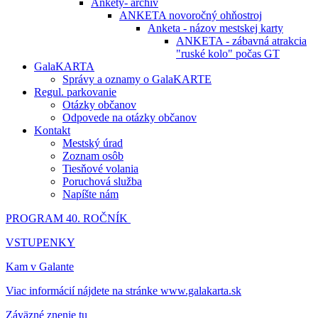
Ankety- archív
ANKETA novoročný ohňostroj
Anketa - názov mestskej karty
ANKETA - zábavná atrakcia
"ruské kolo" počas GT
GalaKARTA
Správy a oznamy o GalaKARTE
Regul. parkovanie
Otázky občanov
Odpovede na otázky občanov
Kontakt
Mestský úrad
Zoznam osôb
Tiesňové volania
Poruchová služba
Napíšte nám
PROGRAM 40. ROČNÍK
VSTUPENKY
Kam v Galante
Viac informácií nájdete na stránke www.galakarta.sk
Záväzné znenie tu