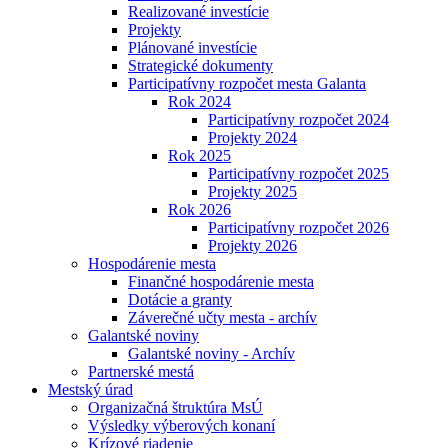
Realizované investície
Projekty
Plánované investície
Strategické dokumenty
Participatívny rozpočet mesta Galanta
Rok 2024
Participatívny rozpočet 2024
Projekty 2024
Rok 2025
Participatívny rozpočet 2025
Projekty 2025
Rok 2026
Participatívny rozpočet 2026
Projekty 2026
Hospodárenie mesta
Finančné hospodárenie mesta
Dotácie a granty
Záverečné učty mesta - archív
Galantské noviny
Galantské noviny - Archív
Partnerské mestá
Mestský úrad
Organizačná štruktúra MsÚ
Výsledky výberových konaní
Krízové riadenie