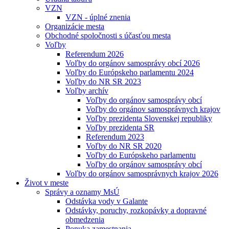
VZN
VZN - úplné znenia
Organizácie mesta
Obchodné spoločnosti s účasťou mesta
Voľby
Referendum 2026
Voľby do orgánov samosprávy obcí 2026
Voľby do Európskeho parlamentu 2024
Voľby do NR SR 2023
Voľby archív
Voľby do orgánov samosprávy obcí
Voľby do orgánov samosprávnych krajov
Voľby prezidenta Slovenskej republiky
Voľby prezidenta SR
Referendum 2023
Voľby do NR SR 2020
Voľby do Európskeho parlamentu
Voľby do orgánov samosprávy obcí
Voľby do orgánov samosprávnych krajov 2026
Život v meste
Správy a oznamy MsÚ
Odstávka vody v Galante
Odstávky, poruchy, rozkopávky a dopravné
obmedzenia
Ponuka zamestnania