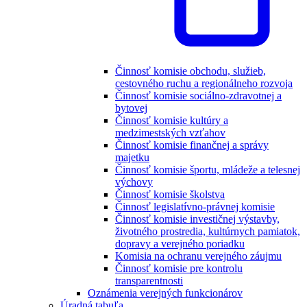
Činnosť komisie obchodu, služieb,
cestovného ruchu a regionálneho rozvoja
Činnosť komisie sociálno-zdravotnej a
bytovej
Činnosť komisie kultúry a
medzimestských vzťahov
Činnosť komisie finančnej a správy
majetku
Činnosť komisie športu, mládeže a telesnej
výchovy
Činnosť komisie školstva
Činnosť legislatívno-právnej komisie
Činnosť komisie investičnej výstavby,
životného prostredia, kultúrnych pamiatok,
dopravy a verejného poriadku
Komisia na ochranu verejného záujmu
Činnosť komisie pre kontrolu
transparentnosti
Oznámenia verejných funkcionárov
Úradná tabuľa