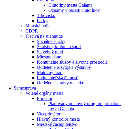
Cintoríny mesta Galanta
Oznamy v oblasti cintorínov
Trhovisko
Parky
Mestská polícia
GDPR
Tlačivá na stiahnutie
Sociálne služby
Školstvo, kultúra a šport
Stavebný úrad
Miestne dane
Komunálne služby a životné prostredie
Oddelenie rozvoja a výstavby
Matričný úrad
Podnikateľská činnosť
Oddelenie správy majetku
Samospráva
Volené orgány mesta
Primátor
Plánovaný pracovný program primátora
mesta Galanta
Viceprimátor
Hlavný kontrolór mesta
Mestské zastupitelstvo