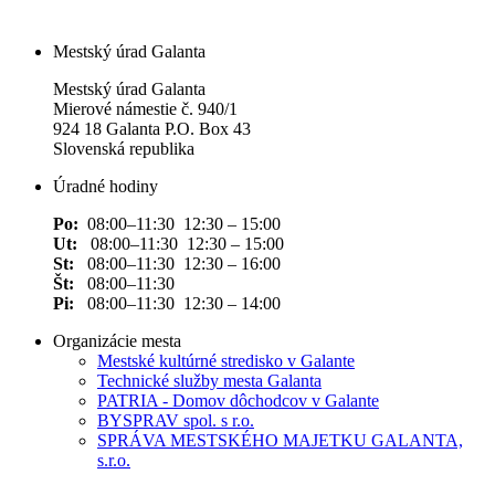
Mestský úrad Galanta
Mestský úrad Galanta
Mierové námestie č. 940/1
924 18 Galanta P.O. Box 43
Slovenská republika
Úradné hodiny
Po:
08:00–11:30 12:30 – 15:00
Ut:
08:00–11:30 12:30 – 15:00
St:
08:00–11:30 12:30 – 16:00
Št:
08:00–11:30
Pi:
08:00–11:30 12:30 – 14:00
Organizácie mesta
Mestské kultúrné stredisko v Galante
Technické služby mesta Galanta
PATRIA - Domov dôchodcov v Galante
BYSPRAV spol. s r.o.
SPRÁVA MESTSKÉHO MAJETKU GALANTA,
s.r.o.