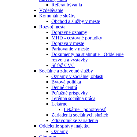
Referát bývania
Vzdelávanie
Komunálne služby
Obchod a služby v meste
Rozvoj mesta
Dopravné oznamy
MHD - cestovné poriadky
Doprava v meste
Parkovanie v meste
Dokumenty na stiahnutie - Oddelenie
rozvoja a výstavby
Súťaž CVC
Sociálne a zdravotné služby
Oznamy v sociálnej oblasti
Bytová politika
Denné centrá
Peňažné príspevky
Terénna sociálna práca
Lekárne
Lekárne - pohotovosť
Zariadenia sociálnych služieb
Zdravotnícke zariadenia
Oddelenie správy majetku
Oznamy
Cintoríny