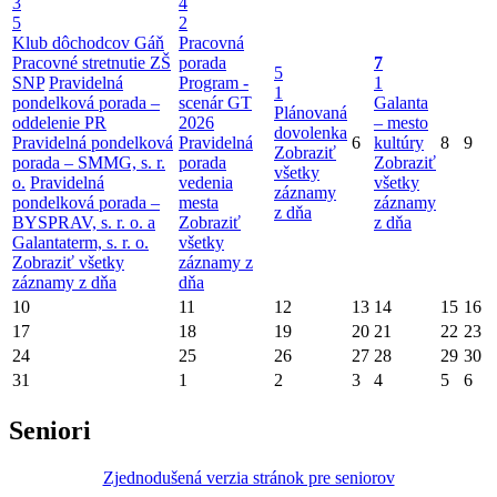
3
4
5
2
Klub dôchodcov Gáň
Pracovná
Pracovné stretnutie ZŠ
porada
7
5
SNP
Pravidelná
Program -
1
1
pondelková porada –
scenár GT
Galanta
Plánovaná
oddelenie PR
2026
– mesto
dovolenka
Pravidelná pondelková
Pravidelná
6
kultúry
8
9
Zobraziť
porada – SMMG, s. r.
porada
Zobraziť
všetky
o.
Pravidelná
vedenia
všetky
záznamy
pondelková porada –
mesta
záznamy
z dňa
BYSPRAV, s. r. o. a
Zobraziť
z dňa
Galantaterm, s. r. o.
všetky
Zobraziť všetky
záznamy z
záznamy z dňa
dňa
10
11
12
13
14
15
16
17
18
19
20
21
22
23
24
25
26
27
28
29
30
31
1
2
3
4
5
6
Seniori
Zjednodušená verzia stránok pre seniorov