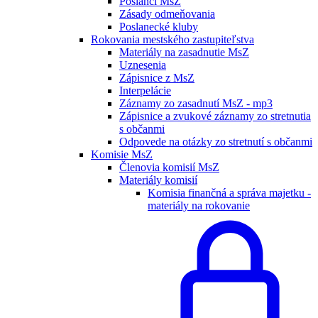
Poslanci MsZ
Zásady odmeňovania
Poslanecké kluby
Rokovania mestského zastupiteľstva
Materiály na zasadnutie MsZ
Uznesenia
Zápisnice z MsZ
Interpelácie
Záznamy zo zasadnutí MsZ - mp3
Zápisnice a zvukové záznamy zo stretnutia
s občanmi
Odpovede na otázky zo stretnutí s občanmi
Komisie MsZ
Členovia komisií MsZ
Materiály komisií
Komisia finančná a správa majetku -
materiály na rokovanie