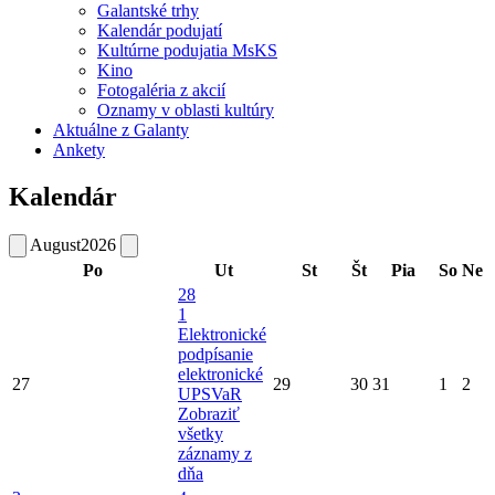
Galantské trhy
Kalendár podujatí
Kultúrne podujatia MsKS
Kino
Fotogaléria z akcií
Oznamy v oblasti kultúry
Aktuálne z Galanty
Ankety
Kalendár
August
2026
Po
Ut
St
Št
Pia
So
Ne
28
1
Elektronické
podpísanie
elektronické
27
29
30
31
1
2
UPSVaR
Zobraziť
všetky
záznamy z
dňa