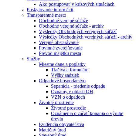
Ako postupovať v krízových situáciach
Poskytovanie informácií
Transparentné mesto
Obchodné verejné súťaže
Obchodné verejné súťaže - archív
Výsledky Obchodných verejných súťaží
Výsledky Obchodných verejných súťaží - archív
Verejné obstarávanie
Povinné zverejňovanie
Prevod majetku mesta
Služby
Miestne dane a poplatky
Tlačivá a formuláre
Výšky sadzieb
Odpadové hospodárstvo
Separácia - triedenie odpadu
Oznamy v oblasti OH
VZN o odpadoch
Životné prostredie
Životné prostredie
Oznámenia o začatí konania o výrube
drevín
Evidencia obyvateľstva
Matričný úrad
Stavebný úrad