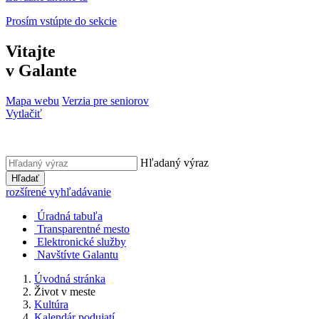
Prosím vstúpte do sekcie
Vitajte
v Galante
Mapa webu
Verzia pre seniorov
Vytlačiť
Hľadaný výraz
Hľadať
rozšírené vyhľadávanie
Úradná tabuľa
Transparentné mesto
Elektronické služby
Navštívte Galantu
Úvodná stránka
Život v meste
Kultúra
Kalendár podujatí