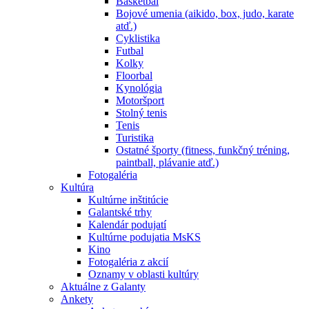
Basketbal
Bojové umenia (aikido, box, judo, karate
atď.)
Cyklistika
Futbal
Kolky
Floorbal
Kynológia
Motoršport
Stolný tenis
Tenis
Turistika
Ostatné športy (fitness, funkčný tréning,
paintball, plávanie atď.)
Fotogaléria
Kultúra
Kultúrne inštitúcie
Galantské trhy
Kalendár podujatí
Kultúrne podujatia MsKS
Kino
Fotogaléria z akcií
Oznamy v oblasti kultúry
Aktuálne z Galanty
Ankety