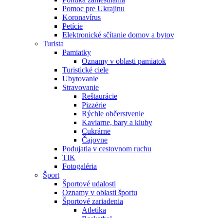
Pomoc pre Ukrajinu
Koronavírus
Petície
Elektronické sčítanie domov a bytov
Turista
Pamiatky
Oznamy v oblasti pamiatok
Turistické ciele
Ubytovanie
Stravovanie
Reštaurácie
Pizzérie
Rýchle občerstvenie
Kaviarne, bary a kluby
Cukrárne
Čajovne
Podujatia v cestovnom ruchu
TIK
Fotogaléria
Šport
Športové udalosti
Oznamy v oblasti športu
Športové zariadenia
Atletika