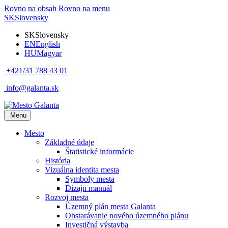
Rovno na obsah
Rovno na menu
SK
Slovensky
SK
Slovensky
EN
English
HU
Magyar
+421/31 788 43 01
info@galanta.sk
Menu
Mesto
Základné údaje
Štatistické informácie
História
Vizuálna identita mesta
Symboly mesta
Dizajn manuál
Rozvoj mesta
Územný plán mesta Galanta
Obstarávanie nového územného plánu
Investičná výstavba