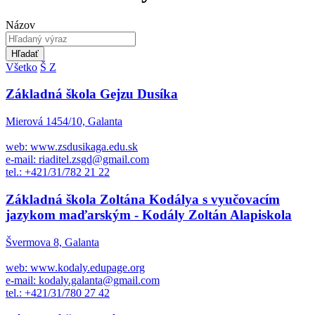
Názov
Hľadať
Všetko
Š
Z
Základná škola Gejzu Dusíka
Mierová 1454/10, Galanta
web: www.zsdusikaga.edu.sk
e-mail: riaditel.zsgd@gmail.com
tel.: +421/31/782 21 22
Základná škola Zoltána Kodálya s vyučovacím
jazykom maďarským - Kodály Zoltán Alapiskola
Švermova 8, Galanta
web: www.kodaly.edupage.org
e-mail: kodaly.galanta@gmail.com
tel.: +421/31/780 27 42