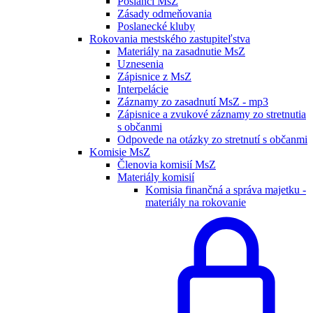
Poslanci MsZ
Zásady odmeňovania
Poslanecké kluby
Rokovania mestského zastupiteľstva
Materiály na zasadnutie MsZ
Uznesenia
Zápisnice z MsZ
Interpelácie
Záznamy zo zasadnutí MsZ - mp3
Zápisnice a zvukové záznamy zo stretnutia
s občanmi
Odpovede na otázky zo stretnutí s občanmi
Komisie MsZ
Členovia komisií MsZ
Materiály komisií
Komisia finančná a správa majetku -
materiály na rokovanie