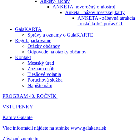
Ankety- archív
ANKETA novoročný ohňostroj
Anketa - názov mestskej karty
ANKETA - zábavná atrakcia
"ruské kolo" počas GT
GalaKARTA
Správy a oznamy o GalaKARTE
Regul. parkovanie
Otázky občanov
Odpovede na otázky občanov
Kontakt
Mestský úrad
Zoznam osôb
Tiesňové volania
Poruchová služba
Napíšte nám
PROGRAM 40. ROČNÍK
VSTUPENKY
Kam v Galante
Viac informácií nájdete na stránke www.galakarta.sk
Záväzné znenie tu