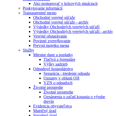
Ako postupovať v krízových situáciach
Poskytovanie informácií
Transparentné mesto
Obchodné verejné súťaže
Obchodné verejné súťaže - archív
Výsledky Obchodných verejných súťaží
Výsledky Obchodných verejných súťaží - archív
Verejné obstarávanie
Povinné zverejňovanie
Prevod majetku mesta
Služby
Miestne dane a poplatky
Tlačivá a formuláre
Výšky sadzieb
Odpadové hospodárstvo
Separácia - triedenie odpadu
Oznamy v oblasti OH
VZN o odpadoch
Životné prostredie
Životné prostredie
Oznámenia o začatí konania o výrube
drevín
Evidencia obyvateľstva
Matričný úrad
Stavebný úrad