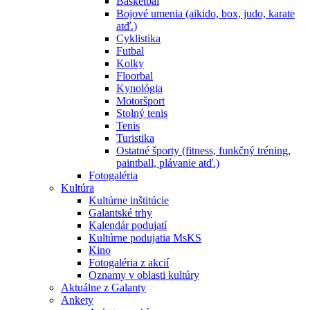
Basketbal
Bojové umenia (aikido, box, judo, karate
atď.)
Cyklistika
Futbal
Kolky
Floorbal
Kynológia
Motoršport
Stolný tenis
Tenis
Turistika
Ostatné športy (fitness, funkčný tréning,
paintball, plávanie atď.)
Fotogaléria
Kultúra
Kultúrne inštitúcie
Galantské trhy
Kalendár podujatí
Kultúrne podujatia MsKS
Kino
Fotogaléria z akcií
Oznamy v oblasti kultúry
Aktuálne z Galanty
Ankety