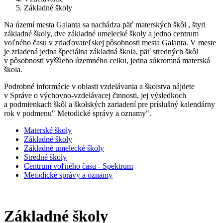
Základné školy
Na území mesta Galanta sa nachádza päť materských škôl , štyri
základné školy, dve základné umelecké školy a jedno centrum
voľného času v zriaďovateľskej pôsobnosti mesta Galanta. V meste
je zriadená jedna špeciálna základná škola, päť stredných škôl
v pôsobnosti vyššieho územného celku, jedna súkromná materská
škola.
Podrobné informácie v oblasti vzdelávania a školstva nájdete
v Správe o výchovno-vzdelávacej činnosti, jej výsledkoch
a podmienkach škôl a školských zariadení pre príslušný kalendárny
rok v podmenu" Metodické správy a oznamy".
Materské školy
Základné školy
Základné umelecké školy
Stredné školy
Centrum voľného času - Spektrum
Metodické správy a oznamy
Základné školy