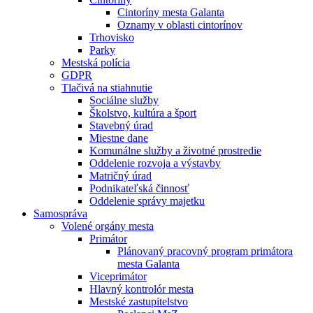
Cintoríny mesta Galanta
Oznamy v oblasti cintorínov
Trhovisko
Parky
Mestská polícia
GDPR
Tlačivá na stiahnutie
Sociálne služby
Školstvo, kultúra a šport
Stavebný úrad
Miestne dane
Komunálne služby a životné prostredie
Oddelenie rozvoja a výstavby
Matričný úrad
Podnikateľská činnosť
Oddelenie správy majetku
Samospráva
Volené orgány mesta
Primátor
Plánovaný pracovný program primátora
mesta Galanta
Viceprimátor
Hlavný kontrolór mesta
Mestské zastupitelstvo