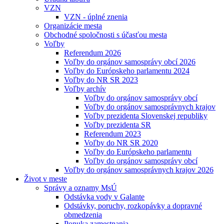
VZN
VZN - úplné znenia
Organizácie mesta
Obchodné spoločnosti s účasťou mesta
Voľby
Referendum 2026
Voľby do orgánov samosprávy obcí 2026
Voľby do Európskeho parlamentu 2024
Voľby do NR SR 2023
Voľby archív
Voľby do orgánov samosprávy obcí
Voľby do orgánov samosprávnych krajov
Voľby prezidenta Slovenskej republiky
Voľby prezidenta SR
Referendum 2023
Voľby do NR SR 2020
Voľby do Európskeho parlamentu
Voľby do orgánov samosprávy obcí
Voľby do orgánov samosprávnych krajov 2026
Život v meste
Správy a oznamy MsÚ
Odstávka vody v Galante
Odstávky, poruchy, rozkopávky a dopravné
obmedzenia
Ponuka zamestnania