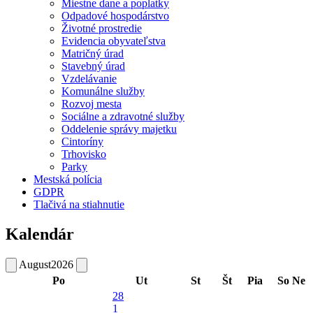
Miestne dane a poplatky
Odpadové hospodárstvo
Životné prostredie
Evidencia obyvateľstva
Matričný úrad
Stavebný úrad
Vzdelávanie
Komunálne služby
Rozvoj mesta
Sociálne a zdravotné služby
Oddelenie správy majetku
Cintoríny
Trhovisko
Parky
Mestská polícia
GDPR
Tlačivá na stiahnutie
Kalendár
August
2026
Po
Ut
St
Št
Pia
So
Ne
28
1