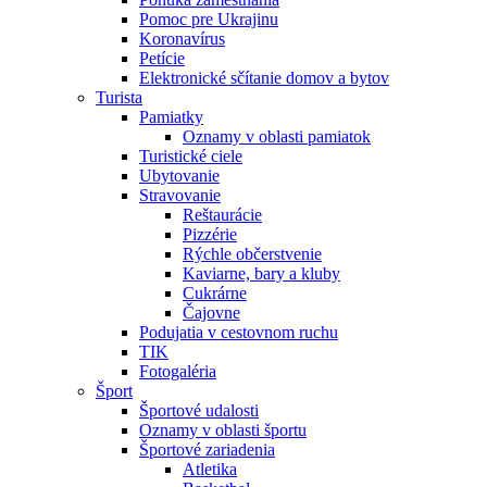
Pomoc pre Ukrajinu
Koronavírus
Petície
Elektronické sčítanie domov a bytov
Turista
Pamiatky
Oznamy v oblasti pamiatok
Turistické ciele
Ubytovanie
Stravovanie
Reštaurácie
Pizzérie
Rýchle občerstvenie
Kaviarne, bary a kluby
Cukrárne
Čajovne
Podujatia v cestovnom ruchu
TIK
Fotogaléria
Šport
Športové udalosti
Oznamy v oblasti športu
Športové zariadenia
Atletika