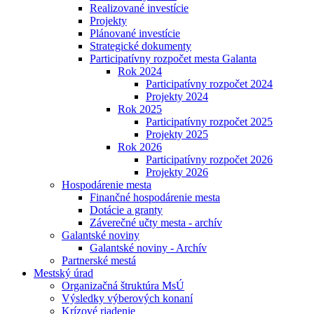
Realizované investície
Projekty
Plánované investície
Strategické dokumenty
Participatívny rozpočet mesta Galanta
Rok 2024
Participatívny rozpočet 2024
Projekty 2024
Rok 2025
Participatívny rozpočet 2025
Projekty 2025
Rok 2026
Participatívny rozpočet 2026
Projekty 2026
Hospodárenie mesta
Finančné hospodárenie mesta
Dotácie a granty
Záverečné učty mesta - archív
Galantské noviny
Galantské noviny - Archív
Partnerské mestá
Mestský úrad
Organizačná štruktúra MsÚ
Výsledky výberových konaní
Krízové riadenie