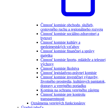
Činnosť komisie obchodu, služieb,
cestovného ruchu a regionálneho rozvoja
Činnosť komisie sociálno-zdravotnej a
bytovej
Činnosť komisie kultúry a
medzimestských vzťahov
Činnosť komisie finančnej a správy
majetku
Činnosť komisie športu, mládeže a telesnej
výchovy
Činnosť komisie školstva
Činnosť legislatívno-právnej komisie
Činnosť komisie investičnej výstavby,
životného prostredia, kultúrnych pamiatok,
dopravy a verejného poriadku
Komisia na ochranu verejného záujmu
Činnosť komisie pre kontrolu
transparentnosti
Oznámenia verejných funkcionárov
Úradná tabuľa