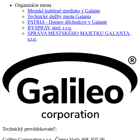
Organizácie mesta
Mestské kultúrné stredisko v Galante
Technické služby mesta Galanta
PATRIA - Domov dôchodcov v Galante
BYSPRAV spol. s r.o.
SPRÁVA MESTSKÉHO MAJETKU GALANTA,
s.r.o.
Technický prevádzkovateľ:
Galileo Corporation s.r.o., Čierna Voda 468, 925 06