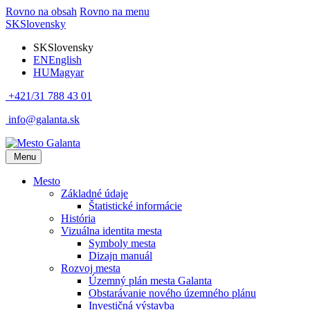
Rovno na obsah
Rovno na menu
SK
Slovensky
SK
Slovensky
EN
English
HU
Magyar
+421/31 788 43 01
info@galanta.sk
Menu
Mesto
Základné údaje
Štatistické informácie
História
Vizuálna identita mesta
Symboly mesta
Dizajn manuál
Rozvoj mesta
Územný plán mesta Galanta
Obstarávanie nového územného plánu
Investičná výstavba