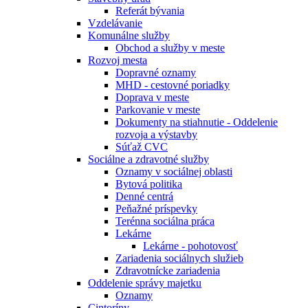
Referát bývania
Vzdelávanie
Komunálne služby
Obchod a služby v meste
Rozvoj mesta
Dopravné oznamy
MHD - cestovné poriadky
Doprava v meste
Parkovanie v meste
Dokumenty na stiahnutie - Oddelenie
rozvoja a výstavby
Súťaž CVC
Sociálne a zdravotné služby
Oznamy v sociálnej oblasti
Bytová politika
Denné centrá
Peňažné príspevky
Terénna sociálna práca
Lekárne
Lekárne - pohotovosť
Zariadenia sociálnych služieb
Zdravotnícke zariadenia
Oddelenie správy majetku
Oznamy
Cintoríny