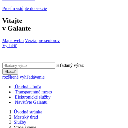
Prosím vstúpte do sekcie
Vitajte
v Galante
Mapa webu
Verzia pre seniorov
Vytlačiť
Hľadaný výraz
Hľadať
rozšírené vyhľadávanie
Úradná tabuľa
Transparentné mesto
Elektronické služby
Navštívte Galantu
Úvodná stránka
Mestský úrad
Služby
Vzdelávanie