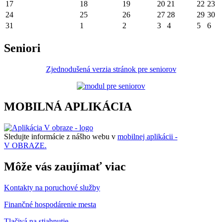
17
18
19
20
21
22
23
24
25
26
27
28
29
30
31
1
2
3
4
5
6
Seniori
Zjednodušená verzia stránok pre seniorov
MOBILNÁ APLIKÁCIA
Sledujte informácie z nášho webu v
mobilnej aplikácii -
V OBRAZE.
Môže vás zaujímať viac
Kontakty na poruchové služby
Finančné hospodárenie mesta
Tlačivá na stiahnutie