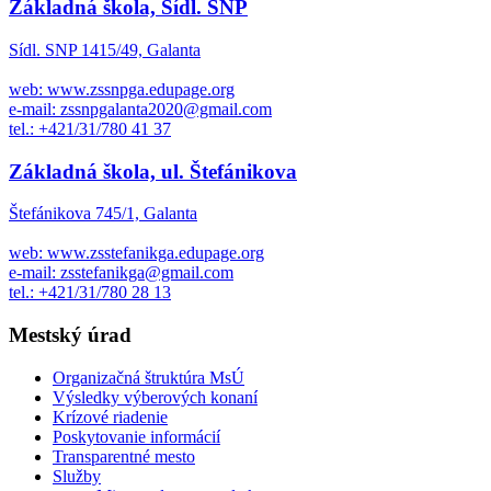
Základná škola, Sídl. SNP
Sídl. SNP 1415/49, Galanta
web: www.zssnpga.edupage.org
e-mail: zssnpgalanta2020@gmail.com
tel.: +421/31/780 41 37
Základná škola, ul. Štefánikova
Štefánikova 745/1, Galanta
web: www.zsstefanikga.edupage.org
e-mail: zsstefanikga@gmail.com
tel.: +421/31/780 28 13
Mestský úrad
Organizačná štruktúra MsÚ
Výsledky výberových konaní
Krízové riadenie
Poskytovanie informácií
Transparentné mesto
Služby