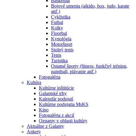
Basketbal
Bojové umenia (aikido, box, judo, karate
atď.)
Cyklistika
Futbal
Kolky
Floorbal
Kynológia
Motoršport
Stolný tenis
Tenis
Turistika
Ostatné športy (fitness, funkčný tréning,
paintball, plávanie atď.)
Fotogaléria
Kultúra
Kultúrne inštitúcie
Galantské trhy
Kalendár podujatí
Kultúrne podujatia MsKS
Kino
Fotogaléria z akcií
Oznamy v oblasti kultúry
Aktuálne z Galanty
Ankety