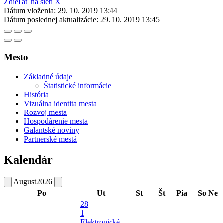
Zdieľať na sieti X
Dátum vloženia:
29. 10. 2019 13:44
Dátum poslednej aktualizácie:
29. 10. 2019 13:45
Mesto
Základné údaje
Štatistické informácie
História
Vizuálna identita mesta
Rozvoj mesta
Hospodárenie mesta
Galantské noviny
Partnerské mestá
Kalendár
August
2026
Po
Ut
St
Št
Pia
So
Ne
28
1
Elektronické