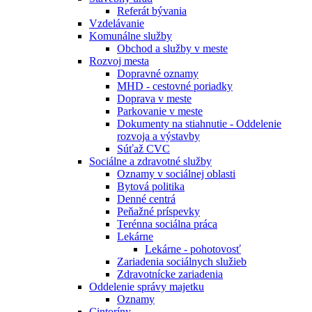
Referát bývania
Vzdelávanie
Komunálne služby
Obchod a služby v meste
Rozvoj mesta
Dopravné oznamy
MHD - cestovné poriadky
Doprava v meste
Parkovanie v meste
Dokumenty na stiahnutie - Oddelenie
rozvoja a výstavby
Súťaž CVC
Sociálne a zdravotné služby
Oznamy v sociálnej oblasti
Bytová politika
Denné centrá
Peňažné príspevky
Terénna sociálna práca
Lekárne
Lekárne - pohotovosť
Zariadenia sociálnych služieb
Zdravotnícke zariadenia
Oddelenie správy majetku
Oznamy
Cintoríny