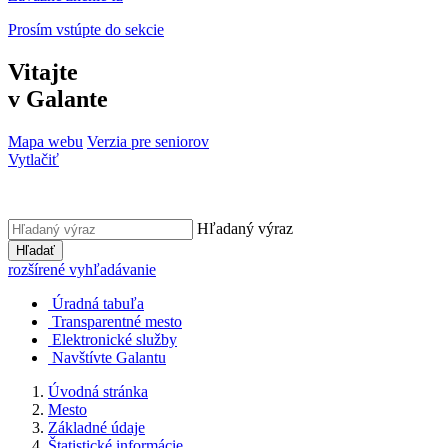
Prosím vstúpte do sekcie
Vitajte
v Galante
Mapa webu
Verzia pre seniorov
Vytlačiť
Hľadaný výraz
Hľadať
rozšírené vyhľadávanie
Úradná tabuľa
Transparentné mesto
Elektronické služby
Navštívte Galantu
Úvodná stránka
Mesto
Základné údaje
Štatistické informácie