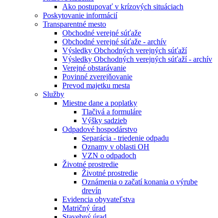
Ako postupovať v krízových situáciach
Poskytovanie informácií
Transparentné mesto
Obchodné verejné súťaže
Obchodné verejné súťaže - archív
Výsledky Obchodných verejných súťaží
Výsledky Obchodných verejných súťaží - archív
Verejné obstarávanie
Povinné zverejňovanie
Prevod majetku mesta
Služby
Miestne dane a poplatky
Tlačivá a formuláre
Výšky sadzieb
Odpadové hospodárstvo
Separácia - triedenie odpadu
Oznamy v oblasti OH
VZN o odpadoch
Životné prostredie
Životné prostredie
Oznámenia o začatí konania o výrube
drevín
Evidencia obyvateľstva
Matričný úrad
Stavebný úrad