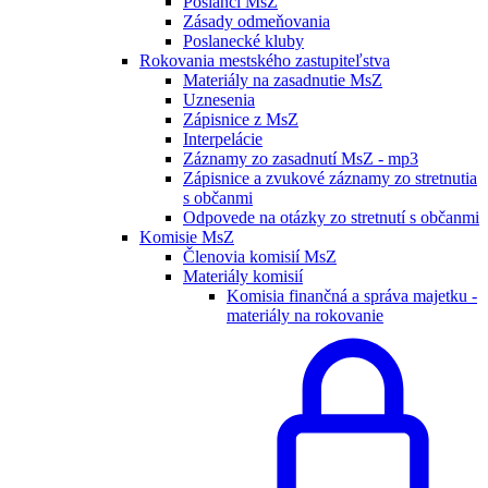
Poslanci MsZ
Zásady odmeňovania
Poslanecké kluby
Rokovania mestského zastupiteľstva
Materiály na zasadnutie MsZ
Uznesenia
Zápisnice z MsZ
Interpelácie
Záznamy zo zasadnutí MsZ - mp3
Zápisnice a zvukové záznamy zo stretnutia
s občanmi
Odpovede na otázky zo stretnutí s občanmi
Komisie MsZ
Členovia komisií MsZ
Materiály komisií
Komisia finančná a správa majetku -
materiály na rokovanie