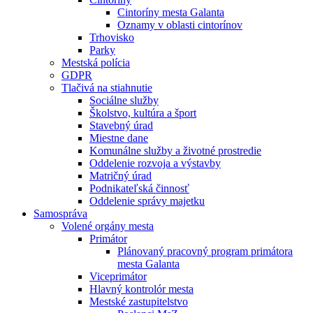
Cintoríny mesta Galanta
Oznamy v oblasti cintorínov
Trhovisko
Parky
Mestská polícia
GDPR
Tlačivá na stiahnutie
Sociálne služby
Školstvo, kultúra a šport
Stavebný úrad
Miestne dane
Komunálne služby a životné prostredie
Oddelenie rozvoja a výstavby
Matričný úrad
Podnikateľská činnosť
Oddelenie správy majetku
Samospráva
Volené orgány mesta
Primátor
Plánovaný pracovný program primátora
mesta Galanta
Viceprimátor
Hlavný kontrolór mesta
Mestské zastupitelstvo