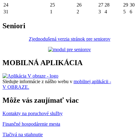
24
25
26
27
28
29
30
31
1
2
3
4
5
6
Seniori
Zjednodušená verzia stránok pre seniorov
MOBILNÁ APLIKÁCIA
Sledujte informácie z nášho webu v
mobilnej aplikácii -
V OBRAZE.
Môže vás zaujímať viac
Kontakty na poruchové služby
Finančné hospodárenie mesta
Tlačivá na stiahnutie