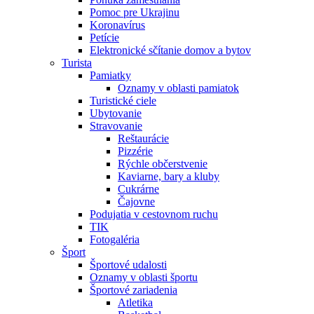
Pomoc pre Ukrajinu
Koronavírus
Petície
Elektronické sčítanie domov a bytov
Turista
Pamiatky
Oznamy v oblasti pamiatok
Turistické ciele
Ubytovanie
Stravovanie
Reštaurácie
Pizzérie
Rýchle občerstvenie
Kaviarne, bary a kluby
Cukrárne
Čajovne
Podujatia v cestovnom ruchu
TIK
Fotogaléria
Šport
Športové udalosti
Oznamy v oblasti športu
Športové zariadenia
Atletika