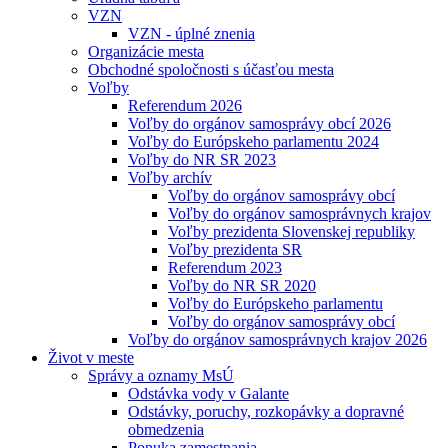
VZN
VZN - úplné znenia
Organizácie mesta
Obchodné spoločnosti s účasťou mesta
Voľby
Referendum 2026
Voľby do orgánov samosprávy obcí 2026
Voľby do Európskeho parlamentu 2024
Voľby do NR SR 2023
Voľby archív
Voľby do orgánov samosprávy obcí
Voľby do orgánov samosprávnych krajov
Voľby prezidenta Slovenskej republiky
Voľby prezidenta SR
Referendum 2023
Voľby do NR SR 2020
Voľby do Európskeho parlamentu
Voľby do orgánov samosprávy obcí
Voľby do orgánov samosprávnych krajov 2026
Život v meste
Správy a oznamy MsÚ
Odstávka vody v Galante
Odstávky, poruchy, rozkopávky a dopravné
obmedzenia
Ponuka zamestnania