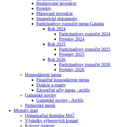
Realizované investície
Projekty
Plánované investície
Strategické dokumenty
Participatívny rozpočet mesta Galanta
Rok 2024
Participatívny rozpočet 2024
Projekty 2024
Rok 2025
Participatívny rozpočet 2025
Projekty 2025
Rok 2026
Participatívny rozpočet 2026
Projekty 2026
Hospodárenie mesta
Finančné hospodárenie mesta
Dotácie a granty
Záverečné učty mesta - archív
Galantské noviny
Galantské noviny - Archív
Partnerské mestá
Mestský úrad
Organizačná štruktúra MsÚ
Výsledky výberových konaní
Krízové riadenie