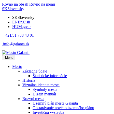
Rovno na obsah
Rovno na menu
SK
Slovensky
SK
Slovensky
EN
English
HU
Magyar
+421/31 788 43 01
info@galanta.sk
Menu
Mesto
Základné údaje
Štatistické informácie
História
Vizuálna identita mesta
Symboly mesta
Dizajn manuál
Rozvoj mesta
Územný plán mesta Galanta
Obstarávanie nového územného plánu
Investičná výstavba