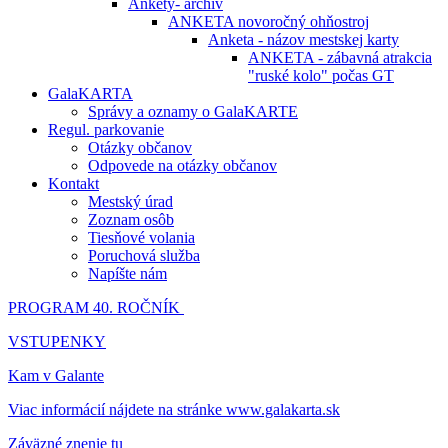
Ankety- archív
ANKETA novoročný ohňostroj
Anketa - názov mestskej karty
ANKETA - zábavná atrakcia
"ruské kolo" počas GT
GalaKARTA
Správy a oznamy o GalaKARTE
Regul. parkovanie
Otázky občanov
Odpovede na otázky občanov
Kontakt
Mestský úrad
Zoznam osôb
Tiesňové volania
Poruchová služba
Napíšte nám
PROGRAM 40. ROČNÍK
VSTUPENKY
Kam v Galante
Viac informácií nájdete na stránke www.galakarta.sk
Záväzné znenie tu