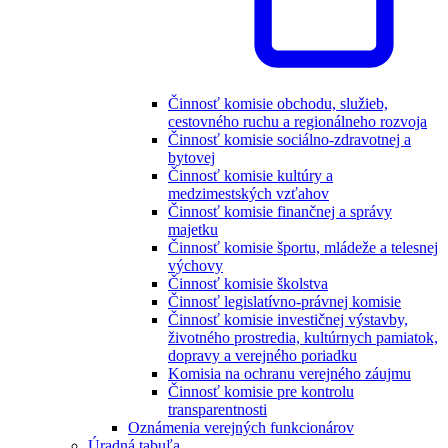
Činnosť komisie obchodu, služieb,
cestovného ruchu a regionálneho rozvoja
Činnosť komisie sociálno-zdravotnej a
bytovej
Činnosť komisie kultúry a
medzimestských vzťahov
Činnosť komisie finančnej a správy
majetku
Činnosť komisie športu, mládeže a telesnej
výchovy
Činnosť komisie školstva
Činnosť legislatívno-právnej komisie
Činnosť komisie investičnej výstavby,
životného prostredia, kultúrnych pamiatok,
dopravy a verejného poriadku
Komisia na ochranu verejného záujmu
Činnosť komisie pre kontrolu
transparentnosti
Oznámenia verejných funkcionárov
Úradná tabuľa