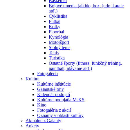
Basketbal
Bojové umenia (aikido, box, judo, karate
atď.)
Cyklistika
Futbal
Kolky
Floorbal
Kynológia
Motoršport
Stolný tenis
Tenis
Turistika
Ostatné športy (fitness, funkčný tréning,
paintball, plávanie atď.)
Fotogaléria
Kultúra
Kultúrne inštitúcie
Galantské trhy
Kalendár podujatí
Kultúrne podujatia MsKS
Kino
Fotogaléria z akcií
Oznamy v oblasti kultúry
Aktuálne z Galanty
Ankety