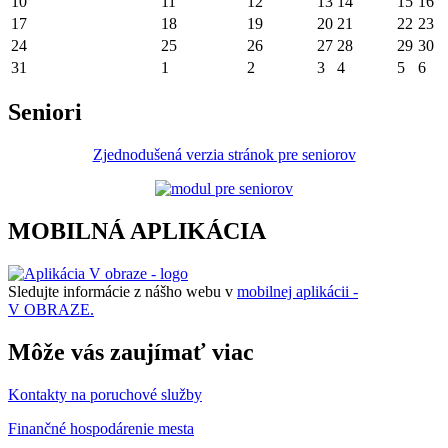
10
11
12
13
14
15
16
17
18
19
20
21
22
23
24
25
26
27
28
29
30
31
1
2
3
4
5
6
Seniori
Zjednodušená verzia stránok pre seniorov
MOBILNÁ APLIKÁCIA
Sledujte informácie z nášho webu v
mobilnej aplikácii -
V OBRAZE.
Môže vás zaujímať viac
Kontakty na poruchové služby
Finančné hospodárenie mesta