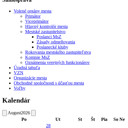
Volené orgány mesta
Primátor
Viceprimátor
Hlavný kontrolór mesta
Mestské zastupitelstvo
Poslanci MsZ
Zásady odmeňovania
Poslanecké kluby
Rokovania mestského zastupiteľstva
Komisie MsZ
Oznámenia verejných funkcionárov
Úradná tabuľa
VZN
Organizácie mesta
Obchodné spoločnosti s účasťou mesta
Voľby
Kalendár
August
2026
Po
Ut
St
Št
Pia
So
Ne
28