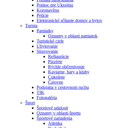
Pomoc pre Ukrajinu
Koronavírus
Petície
Elektronické sčítanie domov a bytov
Turista
Pamiatky
Oznamy v oblasti pamiatok
Turistické ciele
Ubytovanie
Stravovanie
Reštaurácie
Pizzérie
Rýchle občerstvenie
Kaviarne, bary a kluby
Cukrárne
Čajovne
Podujatia v cestovnom ruchu
TIK
Fotogaléria
Šport
Športové udalosti
Oznamy v oblasti športu
Športové zariadenia
Atletika