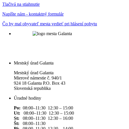
Tlačivá na stiahnutie
Napíšte nám - kontaktný formulár
Čo by mal obyvateľ mesta vedieť pri hlásení pobytu
Mestský úrad Galanta
Mestský úrad Galanta
Mierové námestie č. 940/1
924 18 Galanta P.O. Box 43
Slovenská republika
Úradné hodiny
Po:
08:00–11:30 12:30 – 15:00
Ut:
08:00–11:30 12:30 – 15:00
St:
08:00–11:30 12:30 – 16:00
Št:
08:00–11:30
Pi:
08:00–11:30 12:30 – 14:00