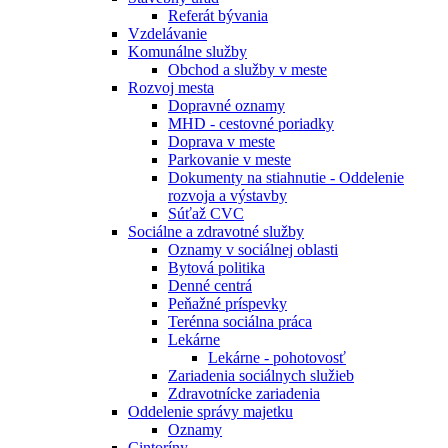
Referát bývania
Vzdelávanie
Komunálne služby
Obchod a služby v meste
Rozvoj mesta
Dopravné oznamy
MHD - cestovné poriadky
Doprava v meste
Parkovanie v meste
Dokumenty na stiahnutie - Oddelenie
rozvoja a výstavby
Súťaž CVC
Sociálne a zdravotné služby
Oznamy v sociálnej oblasti
Bytová politika
Denné centrá
Peňažné príspevky
Terénna sociálna práca
Lekárne
Lekárne - pohotovosť
Zariadenia sociálnych služieb
Zdravotnícke zariadenia
Oddelenie správy majetku
Oznamy
Cintoríny