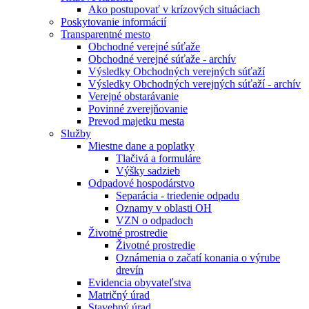
Ako postupovať v krízových situáciach
Poskytovanie informácií
Transparentné mesto
Obchodné verejné súťaže
Obchodné verejné súťaže - archív
Výsledky Obchodných verejných súťaží
Výsledky Obchodných verejných súťaží - archív
Verejné obstarávanie
Povinné zverejňovanie
Prevod majetku mesta
Služby
Miestne dane a poplatky
Tlačivá a formuláre
Výšky sadzieb
Odpadové hospodárstvo
Separácia - triedenie odpadu
Oznamy v oblasti OH
VZN o odpadoch
Životné prostredie
Životné prostredie
Oznámenia o začatí konania o výrube
drevín
Evidencia obyvateľstva
Matričný úrad
Stavebný úrad