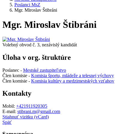
Poslanci MsZ
Mgr. Miroslav Štibráni
Mgr. Miroslav Štibráni
Volebný obvod č. 3, nezávislý kandidát
Úloha v org. štruktúre
Poslanec -
Mestské zastupiteľstvo
Člen komisie -
Komisia športu, mládeže a telesnej výchovy
Člen komisie -
Komisia kultúry a medzimestských vzťahov
Kontakty
Mobil:
+421911920305
E-mail:
stibrani.m@gmail.com
Stiahnuť vizitku (vCard)
Späť
Samospráva