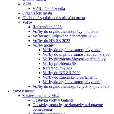
VZN
VZN - úplné znenia
Organizácie mesta
Obchodné spoločnosti s účasťou mesta
Voľby
Referendum 2026
Voľby do orgánov samosprávy obcí 2026
Voľby do Európskeho parlamentu 2024
Voľby do NR SR 2023
Voľby archív
Voľby do orgánov samosprávy obcí
Voľby do orgánov samosprávnych krajov
Voľby prezidenta Slovenskej republiky
Voľby prezidenta SR
Referendum 2023
Voľby do NR SR 2020
Voľby do Európskeho parlamentu
Voľby do orgánov samosprávy obcí
Voľby do orgánov samosprávnych krajov 2026
Život v meste
Správy a oznamy MsÚ
Odstávka vody v Galante
Odstávky, poruchy, rozkopávky a dopravné
obmedzenia
Ponuka zamestnania