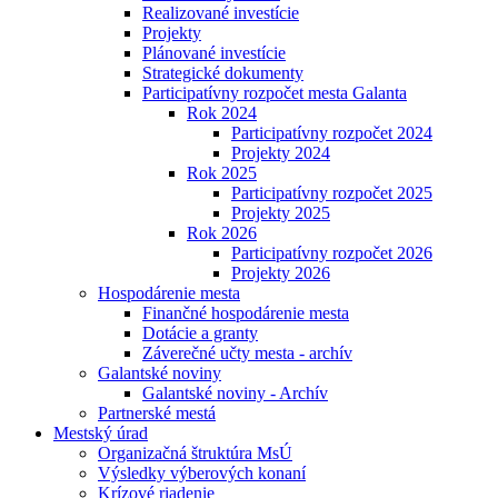
Realizované investície
Projekty
Plánované investície
Strategické dokumenty
Participatívny rozpočet mesta Galanta
Rok 2024
Participatívny rozpočet 2024
Projekty 2024
Rok 2025
Participatívny rozpočet 2025
Projekty 2025
Rok 2026
Participatívny rozpočet 2026
Projekty 2026
Hospodárenie mesta
Finančné hospodárenie mesta
Dotácie a granty
Záverečné učty mesta - archív
Galantské noviny
Galantské noviny - Archív
Partnerské mestá
Mestský úrad
Organizačná štruktúra MsÚ
Výsledky výberových konaní
Krízové riadenie