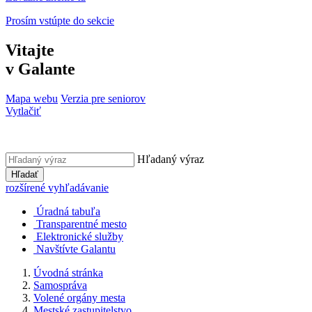
Prosím vstúpte do sekcie
Vitajte
v Galante
Mapa webu
Verzia pre seniorov
Vytlačiť
Hľadaný výraz
Hľadať
rozšírené vyhľadávanie
Úradná tabuľa
Transparentné mesto
Elektronické služby
Navštívte Galantu
Úvodná stránka
Samospráva
Volené orgány mesta
Mestské zastupitelstvo