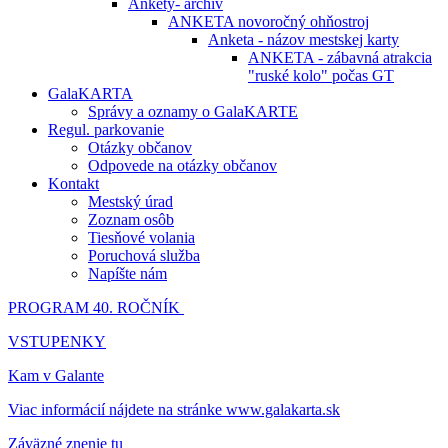
Ankety- archív
ANKETA novoročný ohňostroj
Anketa - názov mestskej karty
ANKETA - zábavná atrakcia
"ruské kolo" počas GT
GalaKARTA
Správy a oznamy o GalaKARTE
Regul. parkovanie
Otázky občanov
Odpovede na otázky občanov
Kontakt
Mestský úrad
Zoznam osôb
Tiesňové volania
Poruchová služba
Napíšte nám
PROGRAM 40. ROČNÍK
VSTUPENKY
Kam v Galante
Viac informácií nájdete na stránke www.galakarta.sk
Záväzné znenie tu