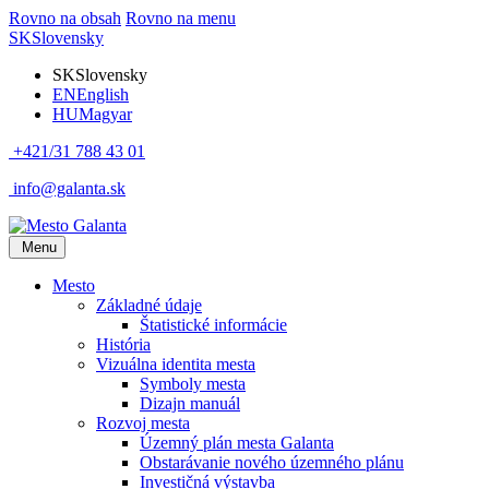
Rovno na obsah
Rovno na menu
SK
Slovensky
SK
Slovensky
EN
English
HU
Magyar
+421/31 788 43 01
info@galanta.sk
Menu
Mesto
Základné údaje
Štatistické informácie
História
Vizuálna identita mesta
Symboly mesta
Dizajn manuál
Rozvoj mesta
Územný plán mesta Galanta
Obstarávanie nového územného plánu
Investičná výstavba