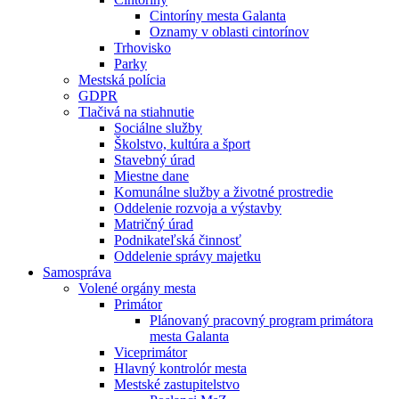
Cintoríny mesta Galanta
Oznamy v oblasti cintorínov
Trhovisko
Parky
Mestská polícia
GDPR
Tlačivá na stiahnutie
Sociálne služby
Školstvo, kultúra a šport
Stavebný úrad
Miestne dane
Komunálne služby a životné prostredie
Oddelenie rozvoja a výstavby
Matričný úrad
Podnikateľská činnosť
Oddelenie správy majetku
Samospráva
Volené orgány mesta
Primátor
Plánovaný pracovný program primátora
mesta Galanta
Viceprimátor
Hlavný kontrolór mesta
Mestské zastupitelstvo