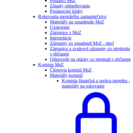
Poslanci MsZ
Zásady odmeňovania
Poslanecké kluby
Rokovania mestského zastupiteľstva
Materiály na zasadnutie MsZ
Uznesenia
Zápisnice z MsZ
Interpelácie
Záznamy zo zasadnutí MsZ - mp3
Zápisnice a zvukové záznamy zo stretnutia
s občanmi
Odpovede na otázky zo stretnutí s občanmi
Komisie MsZ
Členovia komisií MsZ
Materiály komisií
Komisia finančná a správa majetku -
materiály na rokovanie