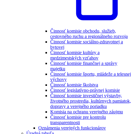
Činnosť komisie obchodu, služieb,
cestovného ruchu a regionálneho rozvoja
Činnosť komisie sociálno-zdravotnej a
bytovej
Činnosť komisie kultúry a
medzimestských vzťahov
Činnosť komisie finančnej a správy
majetku
Činnosť komisie športu, mládeže a telesnej
výchovy
Činnosť komisie školstva
Činnosť legislatívno-právnej komisie
Činnosť komisie investičnej výstavby,
životného prostredia, kultúrnych pamiatok,
dopravy a verejného poriadku
Komisia na ochranu verejného záujmu
Činnosť komisie pre kontrolu
transparentnosti
Oznámenia verejných funkcionárov
Úradná tabuľa