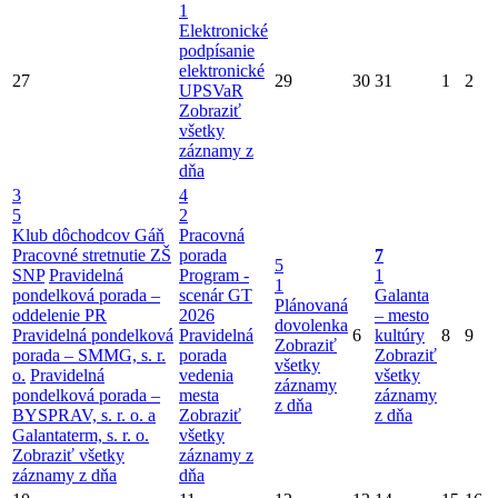
1
Elektronické
podpísanie
elektronické
27
29
30
31
1
2
UPSVaR
Zobraziť
všetky
záznamy z
dňa
3
4
5
2
Klub dôchodcov Gáň
Pracovná
Pracovné stretnutie ZŠ
porada
7
5
SNP
Pravidelná
Program -
1
1
pondelková porada –
scenár GT
Galanta
Plánovaná
oddelenie PR
2026
– mesto
dovolenka
Pravidelná pondelková
Pravidelná
6
kultúry
8
9
Zobraziť
porada – SMMG, s. r.
porada
Zobraziť
všetky
o.
Pravidelná
vedenia
všetky
záznamy
pondelková porada –
mesta
záznamy
z dňa
BYSPRAV, s. r. o. a
Zobraziť
z dňa
Galantaterm, s. r. o.
všetky
Zobraziť všetky
záznamy z
záznamy z dňa
dňa