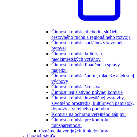
Činnosť komisie obchodu, služieb,
cestovného ruchu a regionálneho rozvoja
Činnosť komisie sociálno-zdravotnej a
bytovej
Činnosť komisie kultúry a
medzimestských vzťahov
Činnosť komisie finančnej a správy
majetku
Činnosť komisie športu, mládeže a telesnej
výchovy
Činnosť komisie školstva
Činnosť legislatívno-právnej komisie
Činnosť komisie investičnej výstavby,
životného prostredia, kultúrnych pamiatok,
dopravy a verejného poriadku
Komisia na ochranu verejného záujmu
Činnosť komisie pre kontrolu
transparentnosti
Oznámenia verejných funkcionárov
Úradná tabuľa