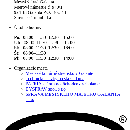
Mestský úrad Galanta
Mierové námestie č. 940/1
924 18 Galanta P.O. Box 43
Slovenská republika
Úradné hodiny
Po:
08:00–11:30 12:30 – 15:00
Ut:
08:00–11:30 12:30 – 15:00
St:
08:00–11:30 12:30 – 16:00
Št:
08:00–11:30
Pi:
08:00–11:30 12:30 – 14:00
Organizácie mesta
Mestské kultúrné stredisko v Galante
Technické služby mesta Galanta
PATRIA - Domov dôchodcov v Galante
BYSPRAV spol. s r.o.
SPRÁVA MESTSKÉHO MAJETKU GALANTA,
s.r.o.