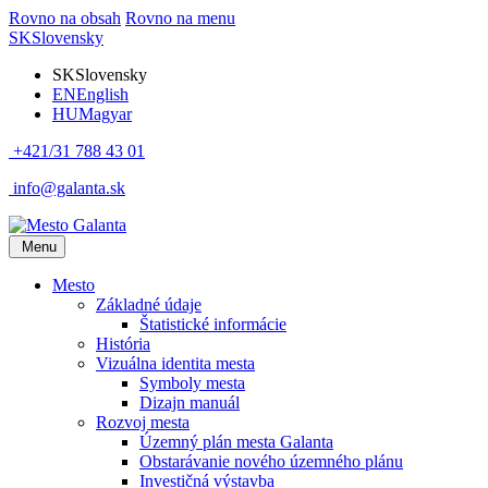
Rovno na obsah
Rovno na menu
SK
Slovensky
SK
Slovensky
EN
English
HU
Magyar
+421/31 788 43 01
info@galanta.sk
Menu
Mesto
Základné údaje
Štatistické informácie
História
Vizuálna identita mesta
Symboly mesta
Dizajn manuál
Rozvoj mesta
Územný plán mesta Galanta
Obstarávanie nového územného plánu
Investičná výstavba