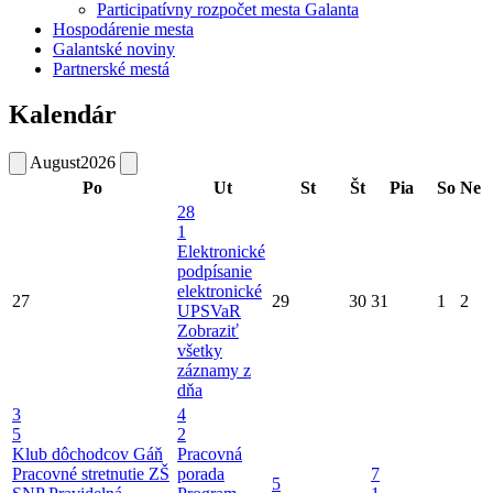
Participatívny rozpočet mesta Galanta
Hospodárenie mesta
Galantské noviny
Partnerské mestá
Kalendár
August
2026
Po
Ut
St
Št
Pia
So
Ne
28
1
Elektronické
podpísanie
elektronické
27
29
30
31
1
2
UPSVaR
Zobraziť
všetky
záznamy z
dňa
3
4
5
2
Klub dôchodcov Gáň
Pracovná
Pracovné stretnutie ZŠ
porada
7
5