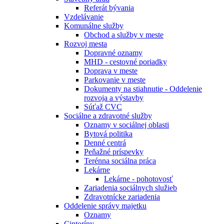
Referát bývania
Vzdelávanie
Komunálne služby
Obchod a služby v meste
Rozvoj mesta
Dopravné oznamy
MHD - cestovné poriadky
Doprava v meste
Parkovanie v meste
Dokumenty na stiahnutie - Oddelenie
rozvoja a výstavby
Súťaž CVC
Sociálne a zdravotné služby
Oznamy v sociálnej oblasti
Bytová politika
Denné centrá
Peňažné príspevky
Terénna sociálna práca
Lekárne
Lekárne - pohotovosť
Zariadenia sociálnych služieb
Zdravotnícke zariadenia
Oddelenie správy majetku
Oznamy
Cintoríny