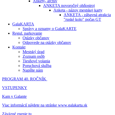
Ankety- archív
ANKETA novoročný ohňostroj
Anketa - názov mestskej karty
ANKETA - zábavná atrakcia
"ruské kolo" počas GT
GalaKARTA
Správy a oznamy o GalaKARTE
Regul. parkovanie
Otázky občanov
Odpovede na otázky občanov
Kontakt
Mestský úrad
Zoznam osôb
Tiesňové volania
Poruchová služba
Napíšte nám
PROGRAM 40. ROČNÍK
VSTUPENKY
Kam v Galante
Viac informácií nájdete na stránke www.galakarta.sk
Záväzné znenie tu