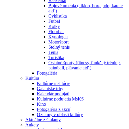
Basketbal
Bojové umenia (aikido, box, judo, karate
atď.)
Cyklistika
Futbal
Kolky
Floorbal
Kynológia
Motoršport
Stolný tenis
Tenis
Turistika
Ostatné športy (fitness, funkčný tréning,
paintball, plávanie atď.)
Fotogaléria
Kultúra
Kultúrne inštitúcie
Galantské trhy
Kalendár podujatí
Kultúrne podujatia MsKS
Kino
Fotogaléria z akcií
Oznamy v oblasti kultúry
Aktuálne z Galanty
Ankety