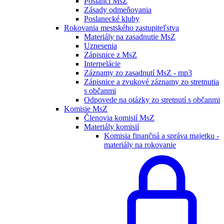
Poslanci MsZ
Zásady odmeňovania
Poslanecké kluby
Rokovania mestského zastupiteľstva
Materiály na zasadnutie MsZ
Uznesenia
Zápisnice z MsZ
Interpelácie
Záznamy zo zasadnutí MsZ - mp3
Zápisnice a zvukové záznamy zo stretnutia
s občanmi
Odpovede na otázky zo stretnutí s občanmi
Komisie MsZ
Členovia komisií MsZ
Materiály komisií
Komisia finančná a správa majetku -
materiály na rokovanie