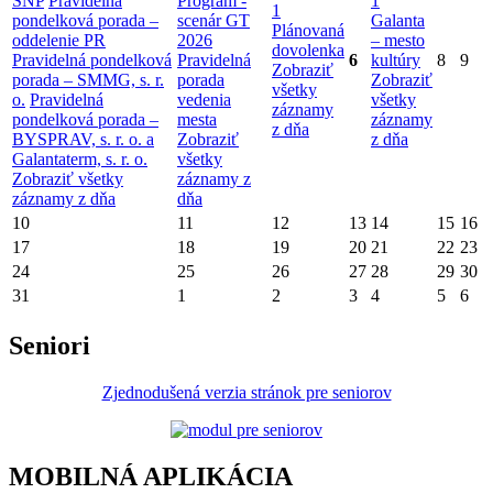
SNP
Pravidelná
Program -
1
1
pondelková porada –
scenár GT
Galanta
Plánovaná
oddelenie PR
2026
– mesto
dovolenka
Pravidelná pondelková
Pravidelná
6
kultúry
8
9
Zobraziť
porada – SMMG, s. r.
porada
Zobraziť
všetky
o.
Pravidelná
vedenia
všetky
záznamy
pondelková porada –
mesta
záznamy
z dňa
BYSPRAV, s. r. o. a
Zobraziť
z dňa
Galantaterm, s. r. o.
všetky
Zobraziť všetky
záznamy z
záznamy z dňa
dňa
10
11
12
13
14
15
16
17
18
19
20
21
22
23
24
25
26
27
28
29
30
31
1
2
3
4
5
6
Seniori
Zjednodušená verzia stránok pre seniorov
MOBILNÁ APLIKÁCIA