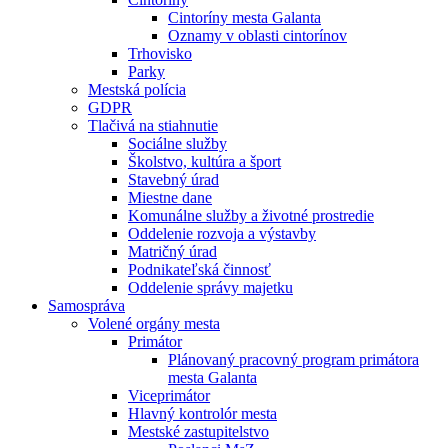
Cintoríny mesta Galanta
Oznamy v oblasti cintorínov
Trhovisko
Parky
Mestská polícia
GDPR
Tlačivá na stiahnutie
Sociálne služby
Školstvo, kultúra a šport
Stavebný úrad
Miestne dane
Komunálne služby a životné prostredie
Oddelenie rozvoja a výstavby
Matričný úrad
Podnikateľská činnosť
Oddelenie správy majetku
Samospráva
Volené orgány mesta
Primátor
Plánovaný pracovný program primátora
mesta Galanta
Viceprimátor
Hlavný kontrolór mesta
Mestské zastupitelstvo