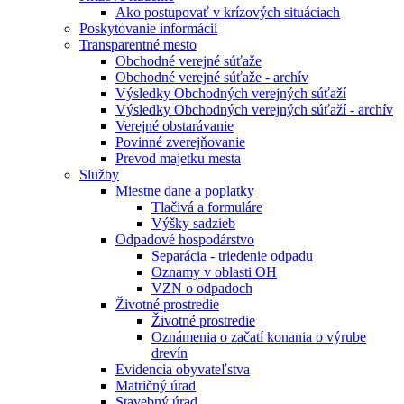
Ako postupovať v krízových situáciach
Poskytovanie informácií
Transparentné mesto
Obchodné verejné súťaže
Obchodné verejné súťaže - archív
Výsledky Obchodných verejných súťaží
Výsledky Obchodných verejných súťaží - archív
Verejné obstarávanie
Povinné zverejňovanie
Prevod majetku mesta
Služby
Miestne dane a poplatky
Tlačivá a formuláre
Výšky sadzieb
Odpadové hospodárstvo
Separácia - triedenie odpadu
Oznamy v oblasti OH
VZN o odpadoch
Životné prostredie
Životné prostredie
Oznámenia o začatí konania o výrube
drevín
Evidencia obyvateľstva
Matričný úrad
Stavebný úrad