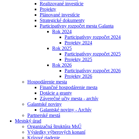
Realizované investície
Projekty
Plánované investície
Strategické dokumenty
Participatívny rozpočet mesta Galanta
Rok 2024
Participatívny rozpočet 2024
Projekty 2024
Rok 2025
Participatívny rozpočet 2025
Projekty 2025
Rok 2026
Participatívny rozpočet 2026
Projekty 2026
Hospodárenie mesta
Finančné hospodárenie mesta
Dotácie a granty
Záverečné učty mesta - archív
Galantské noviny
Galantské noviny - Archív
Partnerské mestá
Mestský úrad
Organizačná štruktúra MsÚ
Výsledky výberových konaní
Krízové riadenie