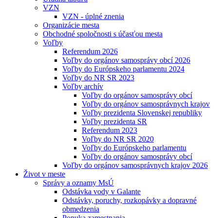
VZN
VZN - úplné znenia
Organizácie mesta
Obchodné spoločnosti s účasťou mesta
Voľby
Referendum 2026
Voľby do orgánov samosprávy obcí 2026
Voľby do Európskeho parlamentu 2024
Voľby do NR SR 2023
Voľby archív
Voľby do orgánov samosprávy obcí
Voľby do orgánov samosprávnych krajov
Voľby prezidenta Slovenskej republiky
Voľby prezidenta SR
Referendum 2023
Voľby do NR SR 2020
Voľby do Európskeho parlamentu
Voľby do orgánov samosprávy obcí
Voľby do orgánov samosprávnych krajov 2026
Život v meste
Správy a oznamy MsÚ
Odstávka vody v Galante
Odstávky, poruchy, rozkopávky a dopravné
obmedzenia
Ponuka zamestnania