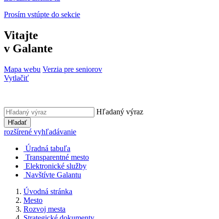
Prosím vstúpte do sekcie
Vitajte
v Galante
Mapa webu
Verzia pre seniorov
Vytlačiť
Hľadaný výraz
Hľadať
rozšírené vyhľadávanie
Úradná tabuľa
Transparentné mesto
Elektronické služby
Navštívte Galantu
Úvodná stránka
Mesto
Rozvoj mesta
Strategické dokumenty