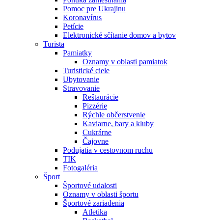
Pomoc pre Ukrajinu
Koronavírus
Petície
Elektronické sčítanie domov a bytov
Turista
Pamiatky
Oznamy v oblasti pamiatok
Turistické ciele
Ubytovanie
Stravovanie
Reštaurácie
Pizzérie
Rýchle občerstvenie
Kaviarne, bary a kluby
Cukrárne
Čajovne
Podujatia v cestovnom ruchu
TIK
Fotogaléria
Šport
Športové udalosti
Oznamy v oblasti športu
Športové zariadenia
Atletika