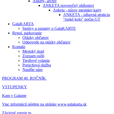
Ankety- archív
ANKETA novoročný ohňostroj
Anketa - názov mestskej karty
ANKETA - zábavná atrakcia
"ruské kolo" počas GT
GalaKARTA
Správy a oznamy o GalaKARTE
Regul. parkovanie
Otázky občanov
Odpovede na otázky občanov
Kontakt
Mestský úrad
Zoznam osôb
Tiesňové volania
Poruchová služba
Napíšte nám
PROGRAM 40. ROČNÍK
VSTUPENKY
Kam v Galante
Viac informácií nájdete na stránke www.galakarta.sk
Záväzné znenie tu