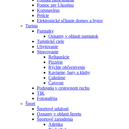
Pomoc pre Ukrajinu
Koronavírus
Petície
Elektronické sčítanie domov a bytov
Turista
Pamiatky
Oznamy v oblasti pamiatok
Turistické ciele
Ubytovanie
Stravovanie
Reštaurácie
Pizzérie
Rýchle občerstvenie
Kaviarne, bary a kluby
Cukrárne
Čajovne
Podujatia v cestovnom ruchu
TIK
Fotogaléria
Šport
Športové udalosti
Oznamy v oblasti športu
Športové zariadenia
Atletika