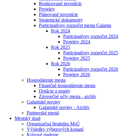
Realizované investície
Projekty
Plánované investície
Strategické dokumenty
Participatívny rozpočet mesta Galanta
Rok 2024
Participatívny rozpočet 2024
Projekty 2024
Rok 2025
Participatívny rozpočet 2025
Projekty 2025
Rok 2026
Participatívny rozpočet 2026
Projekty 2026
Hospodárenie mesta
Finančné hospodárenie mesta
Dotácie a granty
Záverečné učty mesta - archív
Galantské noviny
Galantské noviny - Archív
Partnerské mestá
Mestský úrad
Organizačná štruktúra MsÚ
Výsledky výberových konaní
Krízové riadenie