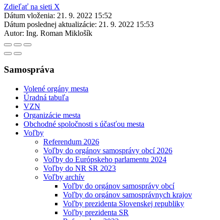
Zdieľať na sieti X
Dátum vloženia:
21. 9. 2022 15:52
Dátum poslednej aktualizácie:
21. 9. 2022 15:53
Autor:
Ing. Roman Miklošík
Samospráva
Volené orgány mesta
Úradná tabuľa
VZN
Organizácie mesta
Obchodné spoločnosti s účasťou mesta
Voľby
Referendum 2026
Voľby do orgánov samosprávy obcí 2026
Voľby do Európskeho parlamentu 2024
Voľby do NR SR 2023
Voľby archív
Voľby do orgánov samosprávy obcí
Voľby do orgánov samosprávnych krajov
Voľby prezidenta Slovenskej republiky
Voľby prezidenta SR