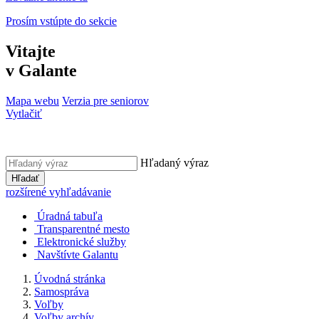
Prosím vstúpte do sekcie
Vitajte
v Galante
Mapa webu
Verzia pre seniorov
Vytlačiť
Hľadaný výraz
Hľadať
rozšírené vyhľadávanie
Úradná tabuľa
Transparentné mesto
Elektronické služby
Navštívte Galantu
Úvodná stránka
Samospráva
Voľby
Voľby archív