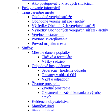
Ako postupovať v krízových situáciach
Poskytovanie informácií
Transparentné mesto
Obchodné verejné súťaže
Obchodné verejné súťaže - archív
Výsledky Obchodných verejných súťaží
Výsledky Obchodných verejných súťaží - archív
Verejné obstarávanie
Povinné zverejňovanie
Prevod majetku mesta
Služby
Miestne dane a poplatky
Tlačivá a formuláre
Výšky sadzieb
Odpadové hospodárstvo
Separácia - triedenie odpadu
Oznamy v oblasti OH
VZN o odpadoch
Životné prostredie
Životné prostredie
Oznámenia o začatí konania o výrube
drevín
Evidencia obyvateľstva
Matričný úrad
Stavebný úrad