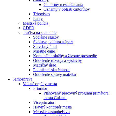
Cintoríny mesta Galanta
Oznamy v oblasti cintorínov
Trhovisko
Parky
Mestská polícia
GDPR
Tlačivá na stiahnutie
Sociálne služby
Školstvo, kultúra a šport
Stavebný úrad
Miestne dane
Komunálne služby a životné prostredie
Oddelenie rozvoja a výstavby
Matričný úrad
Podnikateľská činnosť
Oddelenie správy majetku
Samospráva
Volené orgány mesta
Primátor
Plánovaný pracovný program primátora
mesta Galanta
Viceprimátor
Hlavný kontrolór mesta
Mestské zastupitelstvo