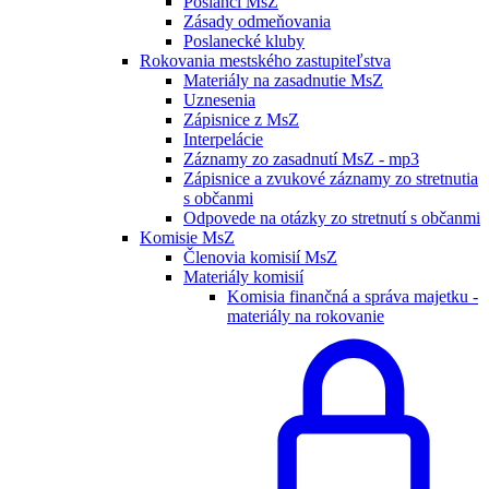
Poslanci MsZ
Zásady odmeňovania
Poslanecké kluby
Rokovania mestského zastupiteľstva
Materiály na zasadnutie MsZ
Uznesenia
Zápisnice z MsZ
Interpelácie
Záznamy zo zasadnutí MsZ - mp3
Zápisnice a zvukové záznamy zo stretnutia
s občanmi
Odpovede na otázky zo stretnutí s občanmi
Komisie MsZ
Členovia komisií MsZ
Materiály komisií
Komisia finančná a správa majetku -
materiály na rokovanie