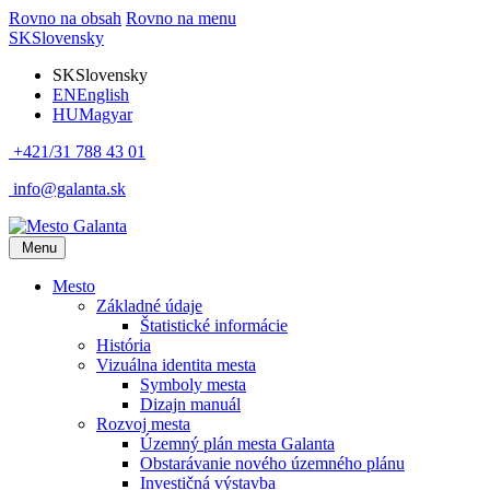
Rovno na obsah
Rovno na menu
SK
Slovensky
SK
Slovensky
EN
English
HU
Magyar
+421/31 788 43 01
info@galanta.sk
Menu
Mesto
Základné údaje
Štatistické informácie
História
Vizuálna identita mesta
Symboly mesta
Dizajn manuál
Rozvoj mesta
Územný plán mesta Galanta
Obstarávanie nového územného plánu
Investičná výstavba