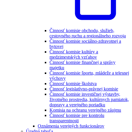
Činnosť komisie obchodu, služieb,
cestovného ruchu a regionálneho rozvoja
Činnosť komisie sociálno-zdravotnej a
bytovej
Činnosť komisie kultúry a
medzimestských vzťahov
Činnosť komisie finančnej a správy
majetku
Činnosť komisie športu, mládeže a telesnej
výchovy
Činnosť komisie školstva
Činnosť legislatívno-právnej komisie
Činnosť komisie investičnej výstavby,
životného prostredia, kultúrnych pamiatok,
dopravy a verejného poriadku
Komisia na ochranu verejného záujmu
Činnosť komisie pre kontrolu
transparentnosti
Oznámenia verejných funkcionárov
Úradná tabuľa