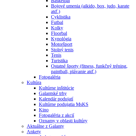
Basketbal
Bojové umenia (aikido, box, judo, karate
atď.)
Cyklistika
Futbal
Kolky
Floorbal
Kynológia
Motoršport
Stolný tenis
Tenis
Turistika
Ostatné športy (fitness, funkčný tréning,
paintball, plávanie atď.)
Fotogaléria
Kultúra
Kultúrne inštitúcie
Galantské trhy
Kalendár podujatí
Kultúrne podujatia MsKS
Kino
Fotogaléria z akcií
Oznamy v oblasti kultúry
Aktuálne z Galanty
Ankety