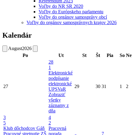
Referendum 2023
Voľby do NR SR 2020
Voľby do Európskeho parlamentu
Voľby do orgánov samosprávy obcí
Voľby do orgánov samosprávnych krajov 2026
Kalendár
August
2026
Po
Ut
St
Št
Pia
So
Ne
28
1
Elektronické
podpísanie
elektronické
27
29
30
31
1
2
UPSVaR
Zobraziť
všetky
záznamy z
dňa
3
4
5
2
Klub dôchodcov Gáň
Pracovná
Pracovné stretnutie ZŠ
porada
7