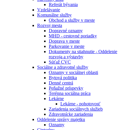
Referát bývania
Vzdelávanie
Komunálne služby
Obchod a služby v meste
Rozvoj mesta
Dopravné oznamy
MHD - cestovné poriadky
Doprava v meste
Parkovanie v meste
Dokumenty na stiahnutie - Oddelenie
rozvoja a výstavby
Súťaž CVC
Sociálne a zdravotné služby
Oznamy v sociálnej oblasti
Bytová politika
Denné centrá
Peňažné príspevky
Terénna sociálna práca
Lekárne
Lekárne - pohotovosť
Zariadenia sociálnych služieb
Zdravotnícke zariadenia
Oddelenie správy majetku
Oznamy
Cintoríny