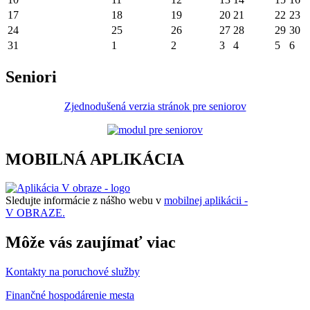
17
18
19
20
21
22
23
24
25
26
27
28
29
30
31
1
2
3
4
5
6
Seniori
Zjednodušená verzia stránok pre seniorov
MOBILNÁ APLIKÁCIA
Sledujte informácie z nášho webu v
mobilnej aplikácii -
V OBRAZE.
Môže vás zaujímať viac
Kontakty na poruchové služby
Finančné hospodárenie mesta