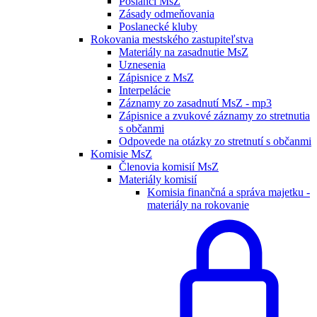
Poslanci MsZ
Zásady odmeňovania
Poslanecké kluby
Rokovania mestského zastupiteľstva
Materiály na zasadnutie MsZ
Uznesenia
Zápisnice z MsZ
Interpelácie
Záznamy zo zasadnutí MsZ - mp3
Zápisnice a zvukové záznamy zo stretnutia
s občanmi
Odpovede na otázky zo stretnutí s občanmi
Komisie MsZ
Členovia komisií MsZ
Materiály komisií
Komisia finančná a správa majetku -
materiály na rokovanie