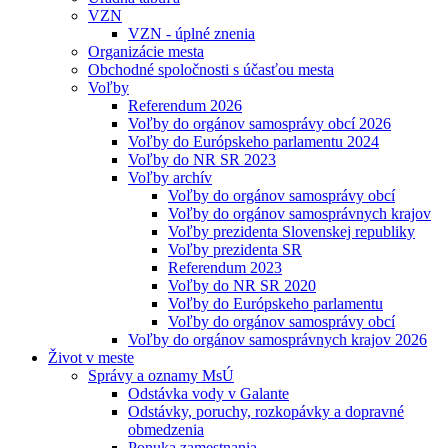
VZN
VZN - úplné znenia
Organizácie mesta
Obchodné spoločnosti s účasťou mesta
Voľby
Referendum 2026
Voľby do orgánov samosprávy obcí 2026
Voľby do Európskeho parlamentu 2024
Voľby do NR SR 2023
Voľby archív
Voľby do orgánov samosprávy obcí
Voľby do orgánov samosprávnych krajov
Voľby prezidenta Slovenskej republiky
Voľby prezidenta SR
Referendum 2023
Voľby do NR SR 2020
Voľby do Európskeho parlamentu
Voľby do orgánov samosprávy obcí
Voľby do orgánov samosprávnych krajov 2026
Život v meste
Správy a oznamy MsÚ
Odstávka vody v Galante
Odstávky, poruchy, rozkopávky a dopravné
obmedzenia
Ponuka zamestnania