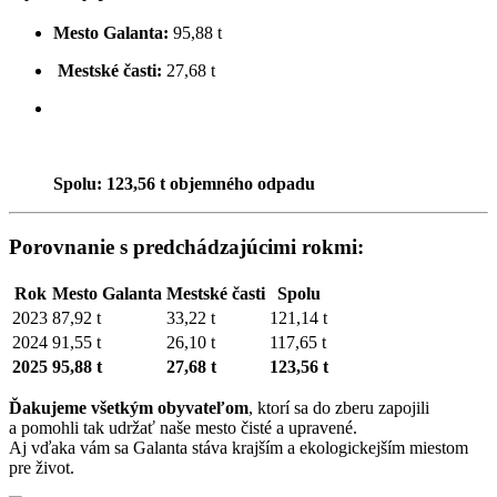
Mesto Galanta:
95,88 t
Mestské časti:
27,68 t
Spolu: 123,56 t objemného odpadu
Porovnanie s predchádzajúcimi rokmi:
Rok
Mesto Galanta
Mestské časti
Spolu
2023
87,92 t
33,22 t
121,14 t
2024
91,55 t
26,10 t
117,65 t
2025
95,88 t
27,68 t
123,56 t
Ďakujeme všetkým obyvateľom
, ktorí sa do zberu zapojili
a pomohli tak udržať naše mesto čisté a upravené.
Aj vďaka vám sa Galanta stáva krajším a ekologickejším miestom
pre život.