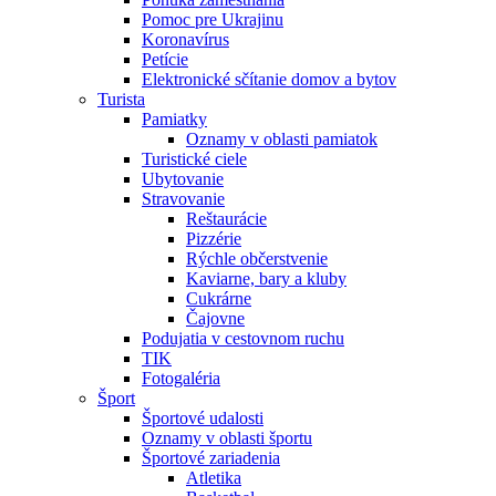
Pomoc pre Ukrajinu
Koronavírus
Petície
Elektronické sčítanie domov a bytov
Turista
Pamiatky
Oznamy v oblasti pamiatok
Turistické ciele
Ubytovanie
Stravovanie
Reštaurácie
Pizzérie
Rýchle občerstvenie
Kaviarne, bary a kluby
Cukrárne
Čajovne
Podujatia v cestovnom ruchu
TIK
Fotogaléria
Šport
Športové udalosti
Oznamy v oblasti športu
Športové zariadenia
Atletika