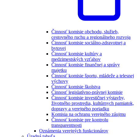
Činnosť komisie obchodu, služieb,
cestovného ruchu a regionálneho rozvoja
Činnosť komisie sociálno-zdravotnej a
bytovej
Činnosť komisie kultúry a
medzimestských vzťahov
Činnosť komisie finančnej a správy
majetku
Činnosť komisie športu, mládeže a telesnej
výchovy
Činnosť komisie školstva
Činnosť legislatívno-právnej komisie
Činnosť komisie investičnej výstavby,
životného prostredia, kultúrnych pamiatok,
dopravy a verejného poriadku
Komisia na ochranu verejného záujmu
Činnosť komisie pre kontrolu
transparentnosti
Oznámenia verejných funkcionárov
Úradná tabuľa