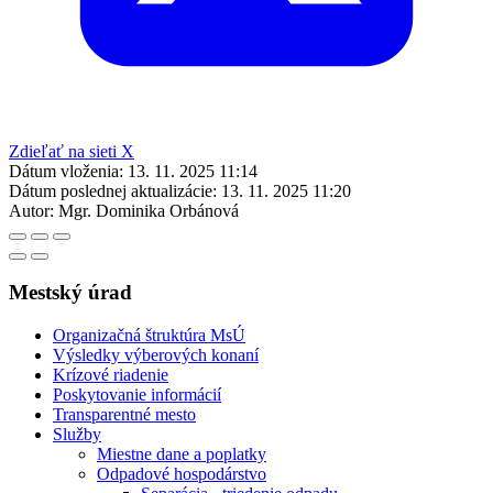
Zdieľať na sieti X
Dátum vloženia:
13. 11. 2025 11:14
Dátum poslednej aktualizácie:
13. 11. 2025 11:20
Autor:
Mgr. Dominika Orbánová
Mestský úrad
Organizačná štruktúra MsÚ
Výsledky výberových konaní
Krízové riadenie
Poskytovanie informácií
Transparentné mesto
Služby
Miestne dane a poplatky
Odpadové hospodárstvo