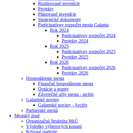
Realizované investície
Projekty
Plánované investície
Strategické dokumenty
Participatívny rozpočet mesta Galanta
Rok 2024
Participatívny rozpočet 2024
Projekty 2024
Rok 2025
Participatívny rozpočet 2025
Projekty 2025
Rok 2026
Participatívny rozpočet 2026
Projekty 2026
Hospodárenie mesta
Finančné hospodárenie mesta
Dotácie a granty
Záverečné učty mesta - archív
Galantské noviny
Galantské noviny - Archív
Partnerské mestá
Mestský úrad
Organizačná štruktúra MsÚ
Výsledky výberových konaní
Krízové riadenie