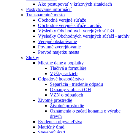
Ako postupovať v krízových situáciach
Poskytovanie informácií
Transparentné mesto
Obchodné verejné súťaže
Obchodné verejné súťaže - archív
Výsledky Obchodných verejných súťaží
Výsledky Obchodných verejných súťaží - archív
Verejné obstarávanie
Povinné zverejňovanie
Prevod majetku mesta
Služby
Miestne dane a poplatky
Tlačivá a formuláre
Výšky sadzieb
Odpadové hospodárstvo
Separácia - triedenie odpadu
Oznamy v oblasti OH
VZN o odpadoch
Životné prostredie
Životné prostredie
Oznámenia o začatí konania o výrube
drevín
Evidencia obyvateľstva
Matričný úrad
Stavebný úrad