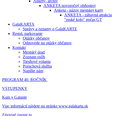
Ankety- archív
ANKETA novoročný ohňostroj
Anketa - názov mestskej karty
ANKETA - zábavná atrakcia
"ruské kolo" počas GT
GalaKARTA
Správy a oznamy o GalaKARTE
Regul. parkovanie
Otázky občanov
Odpovede na otázky občanov
Kontakt
Mestský úrad
Zoznam osôb
Tiesňové volania
Poruchová služba
Napíšte nám
PROGRAM 40. ROČNÍK
VSTUPENKY
Kam v Galante
Viac informácií nájdete na stránke www.galakarta.sk
Záväzné znenie tu