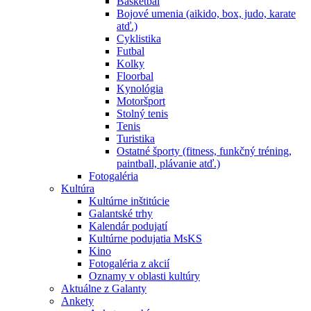
Basketbal
Bojové umenia (aikido, box, judo, karate
atď.)
Cyklistika
Futbal
Kolky
Floorbal
Kynológia
Motoršport
Stolný tenis
Tenis
Turistika
Ostatné športy (fitness, funkčný tréning,
paintball, plávanie atď.)
Fotogaléria
Kultúra
Kultúrne inštitúcie
Galantské trhy
Kalendár podujatí
Kultúrne podujatia MsKS
Kino
Fotogaléria z akcií
Oznamy v oblasti kultúry
Aktuálne z Galanty
Ankety