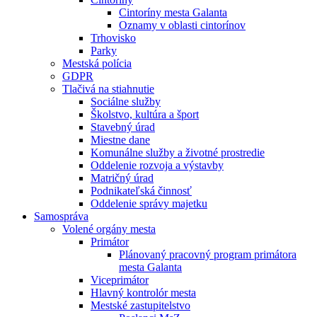
Cintoríny mesta Galanta
Oznamy v oblasti cintorínov
Trhovisko
Parky
Mestská polícia
GDPR
Tlačivá na stiahnutie
Sociálne služby
Školstvo, kultúra a šport
Stavebný úrad
Miestne dane
Komunálne služby a životné prostredie
Oddelenie rozvoja a výstavby
Matričný úrad
Podnikateľská činnosť
Oddelenie správy majetku
Samospráva
Volené orgány mesta
Primátor
Plánovaný pracovný program primátora
mesta Galanta
Viceprimátor
Hlavný kontrolór mesta
Mestské zastupitelstvo