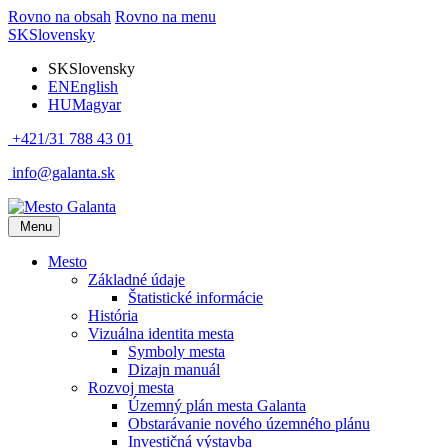
Rovno na obsah
Rovno na menu
SK
Slovensky
SK
Slovensky
EN
English
HU
Magyar
+421/31 788 43 01
info@galanta.sk
Menu
Mesto
Základné údaje
Štatistické informácie
História
Vizuálna identita mesta
Symboly mesta
Dizajn manuál
Rozvoj mesta
Územný plán mesta Galanta
Obstarávanie nového územného plánu
Investičná výstavba