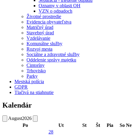
Separácia - triedenie odpadu
Oznamy v oblasti OH
VZN o odpadoch
Životné prostredie
Evidencia obyvateľstva
Matričný úrad
Stavebný úrad
Vzdelávanie
Komunálne služby
Rozvoj mesta
Sociálne a zdravotné služby
Oddelenie správy majetku
Cintoríny
Trhovisko
Parky
Mestská polícia
GDPR
Tlačivá na stiahnutie
Kalendár
August
2026
Po
Ut
St
Št
Pia
So
Ne
28