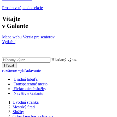
Prosím vstúpte do sekcie
Vitajte
v Galante
Mapa webu
Verzia pre seniorov
Vytlačiť
Hľadaný výraz
Hľadať
rozšírené vyhľadávanie
Úradná tabuľa
Transparentné mesto
Elektronické služby
Navštívte Galantu
Úvodná stránka
Mestský úrad
Služby
Odpadové hospodárstvo