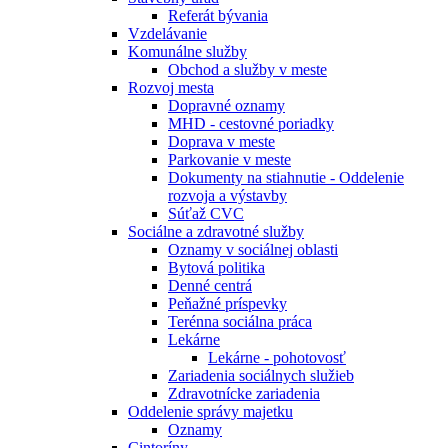
Referát bývania
Vzdelávanie
Komunálne služby
Obchod a služby v meste
Rozvoj mesta
Dopravné oznamy
MHD - cestovné poriadky
Doprava v meste
Parkovanie v meste
Dokumenty na stiahnutie - Oddelenie
rozvoja a výstavby
Súťaž CVC
Sociálne a zdravotné služby
Oznamy v sociálnej oblasti
Bytová politika
Denné centrá
Peňažné príspevky
Terénna sociálna práca
Lekárne
Lekárne - pohotovosť
Zariadenia sociálnych služieb
Zdravotnícke zariadenia
Oddelenie správy majetku
Oznamy
Cintoríny