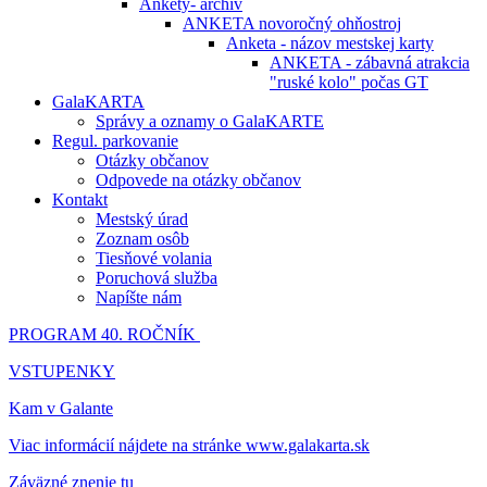
Ankety- archív
ANKETA novoročný ohňostroj
Anketa - názov mestskej karty
ANKETA - zábavná atrakcia
"ruské kolo" počas GT
GalaKARTA
Správy a oznamy o GalaKARTE
Regul. parkovanie
Otázky občanov
Odpovede na otázky občanov
Kontakt
Mestský úrad
Zoznam osôb
Tiesňové volania
Poruchová služba
Napíšte nám
PROGRAM 40. ROČNÍK
VSTUPENKY
Kam v Galante
Viac informácií nájdete na stránke www.galakarta.sk
Záväzné znenie tu