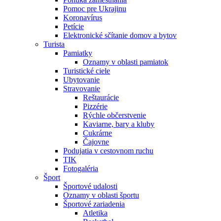
Pomoc pre Ukrajinu
Koronavírus
Petície
Elektronické sčítanie domov a bytov
Turista
Pamiatky
Oznamy v oblasti pamiatok
Turistické ciele
Ubytovanie
Stravovanie
Reštaurácie
Pizzérie
Rýchle občerstvenie
Kaviarne, bary a kluby
Cukrárne
Čajovne
Podujatia v cestovnom ruchu
TIK
Fotogaléria
Šport
Športové udalosti
Oznamy v oblasti športu
Športové zariadenia
Atletika