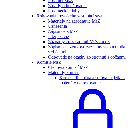
Poslanci MsZ
Zásady odmeňovania
Poslanecké kluby
Rokovania mestského zastupiteľstva
Materiály na zasadnutie MsZ
Uznesenia
Zápisnice z MsZ
Interpelácie
Záznamy zo zasadnutí MsZ - mp3
Zápisnice a zvukové záznamy zo stretnutia
s občanmi
Odpovede na otázky zo stretnutí s občanmi
Komisie MsZ
Členovia komisií MsZ
Materiály komisií
Komisia finančná a správa majetku -
materiály na rokovanie