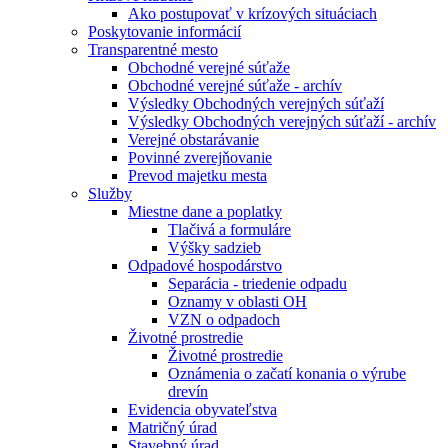
Ako postupovať v krízových situáciach
Poskytovanie informácií
Transparentné mesto
Obchodné verejné súťaže
Obchodné verejné súťaže - archív
Výsledky Obchodných verejných súťaží
Výsledky Obchodných verejných súťaží - archív
Verejné obstarávanie
Povinné zverejňovanie
Prevod majetku mesta
Služby
Miestne dane a poplatky
Tlačivá a formuláre
Výšky sadzieb
Odpadové hospodárstvo
Separácia - triedenie odpadu
Oznamy v oblasti OH
VZN o odpadoch
Životné prostredie
Životné prostredie
Oznámenia o začatí konania o výrube
drevín
Evidencia obyvateľstva
Matričný úrad
Stavebný úrad