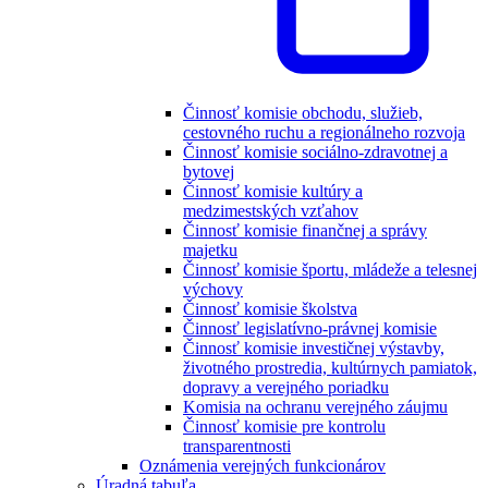
Činnosť komisie obchodu, služieb,
cestovného ruchu a regionálneho rozvoja
Činnosť komisie sociálno-zdravotnej a
bytovej
Činnosť komisie kultúry a
medzimestských vzťahov
Činnosť komisie finančnej a správy
majetku
Činnosť komisie športu, mládeže a telesnej
výchovy
Činnosť komisie školstva
Činnosť legislatívno-právnej komisie
Činnosť komisie investičnej výstavby,
životného prostredia, kultúrnych pamiatok,
dopravy a verejného poriadku
Komisia na ochranu verejného záujmu
Činnosť komisie pre kontrolu
transparentnosti
Oznámenia verejných funkcionárov
Úradná tabuľa