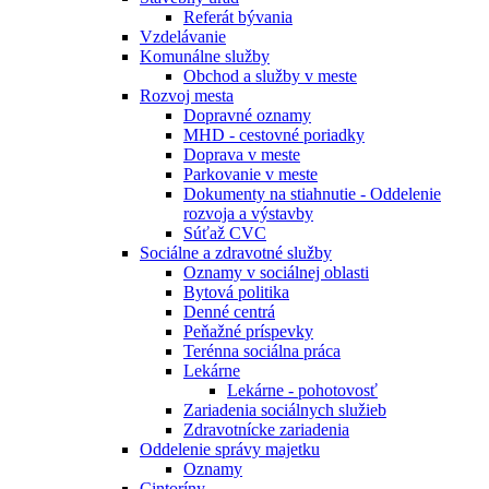
Referát bývania
Vzdelávanie
Komunálne služby
Obchod a služby v meste
Rozvoj mesta
Dopravné oznamy
MHD - cestovné poriadky
Doprava v meste
Parkovanie v meste
Dokumenty na stiahnutie - Oddelenie
rozvoja a výstavby
Súťaž CVC
Sociálne a zdravotné služby
Oznamy v sociálnej oblasti
Bytová politika
Denné centrá
Peňažné príspevky
Terénna sociálna práca
Lekárne
Lekárne - pohotovosť
Zariadenia sociálnych služieb
Zdravotnícke zariadenia
Oddelenie správy majetku
Oznamy
Cintoríny