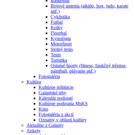
Basketbal
Bojové umenia (aikido, box, judo, karate
atď.)
Cyklistika
Futbal
Kolky
Floorbal
Kynológia
Motoršport
Stolný tenis
Tenis
Turistika
Ostatné športy (fitness, funkčný tréning,
paintball, plávanie atď.)
Fotogaléria
Kultúra
Kultúrne inštitúcie
Galantské trhy
Kalendár podujatí
Kultúrne podujatia MsKS
Kino
Fotogaléria z akcií
Oznamy v oblasti kultúry
Aktuálne z Galanty
Ankety