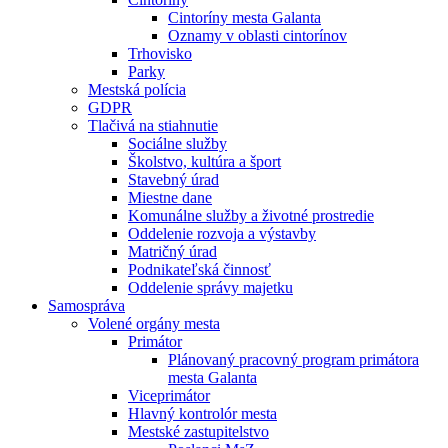
Cintoríny mesta Galanta
Oznamy v oblasti cintorínov
Trhovisko
Parky
Mestská polícia
GDPR
Tlačivá na stiahnutie
Sociálne služby
Školstvo, kultúra a šport
Stavebný úrad
Miestne dane
Komunálne služby a životné prostredie
Oddelenie rozvoja a výstavby
Matričný úrad
Podnikateľská činnosť
Oddelenie správy majetku
Samospráva
Volené orgány mesta
Primátor
Plánovaný pracovný program primátora
mesta Galanta
Viceprimátor
Hlavný kontrolór mesta
Mestské zastupitelstvo