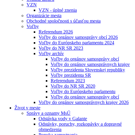
VZN
VZN - úplné znenia
Organizácie mesta
Obchodné spoločnosti s účasťou mesta
Voľby
Referendum 2026
Voľby do orgánov samosprávy obcí 2026
Voľby do Európskeho parlamentu 2024
Voľby do NR SR 2023
Voľby archív
Voľby do orgánov samosprávy obcí
Voľby do orgánov samosprávnych krajov
Voľby prezidenta Slovenskej republiky
Voľby prezidenta SR
Referendum 2023
Voľby do NR SR 2020
Voľby do Európskeho parlamentu
Voľby do orgánov samosprávy obcí
Voľby do orgánov samosprávnych krajov 2026
Život v meste
Správy a oznamy MsÚ
Odstávka vody v Galante
Odstávky, poruchy, rozkopávky a dopravné
obmedzenia
Ponuka zamestnania