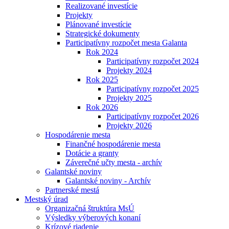
Realizované investície
Projekty
Plánované investície
Strategické dokumenty
Participatívny rozpočet mesta Galanta
Rok 2024
Participatívny rozpočet 2024
Projekty 2024
Rok 2025
Participatívny rozpočet 2025
Projekty 2025
Rok 2026
Participatívny rozpočet 2026
Projekty 2026
Hospodárenie mesta
Finančné hospodárenie mesta
Dotácie a granty
Záverečné učty mesta - archív
Galantské noviny
Galantské noviny - Archív
Partnerské mestá
Mestský úrad
Organizačná štruktúra MsÚ
Výsledky výberových konaní
Krízové riadenie