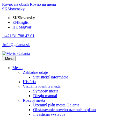
Rovno na obsah
Rovno na menu
SK
Slovensky
SK
Slovensky
EN
English
HU
Magyar
+421/31 788 43 01
info@galanta.sk
Menu
Mesto
Základné údaje
Štatistické informácie
História
Vizuálna identita mesta
Symboly mesta
Dizajn manuál
Rozvoj mesta
Územný plán mesta Galanta
Obstarávanie nového územného plánu
Investičná výstavba