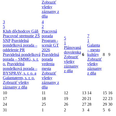
Zobraziť
všetky
záznamy z
dňa
3
4
5
2
Klub dôchodcov Gáň
Pracovná
Pracovné stretnutie ZŠ
porada
7
5
SNP
Pravidelná
Program -
1
1
pondelková porada –
scenár GT
Galanta
Plánovaná
oddelenie PR
2026
– mesto
dovolenka
Pravidelná pondelková
Pravidelná
6
kultúry
8
9
Zobraziť
porada – SMMG, s. r.
porada
Zobraziť
všetky
o.
Pravidelná
vedenia
všetky
záznamy
pondelková porada –
mesta
záznamy
z dňa
BYSPRAV, s. r. o. a
Zobraziť
z dňa
Galantaterm, s. r. o.
všetky
Zobraziť všetky
záznamy z
záznamy z dňa
dňa
10
11
12
13
14
15
16
17
18
19
20
21
22
23
24
25
26
27
28
29
30
31
1
2
3
4
5
6