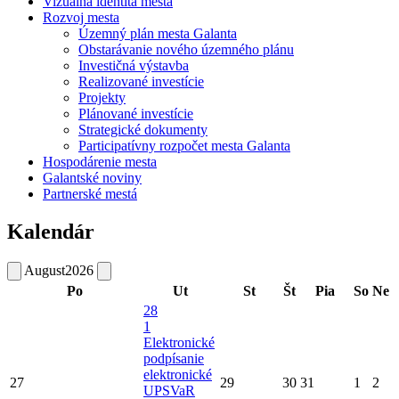
Vizuálna identita mesta
Rozvoj mesta
Územný plán mesta Galanta
Obstarávanie nového územného plánu
Investičná výstavba
Realizované investície
Projekty
Plánované investície
Strategické dokumenty
Participatívny rozpočet mesta Galanta
Hospodárenie mesta
Galantské noviny
Partnerské mestá
Kalendár
August
2026
Po
Ut
St
Št
Pia
So
Ne
28
1
Elektronické
podpísanie
elektronické
27
29
30
31
1
2
UPSVaR