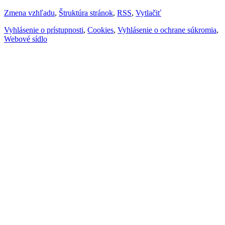
Zmena vzhľadu
,
Štruktúra stránok
,
RSS
,
Vytlačiť
Vyhlásenie o prístupnosti
,
Cookies
,
Vyhlásenie o ochrane súkromia
,
Webové sídlo