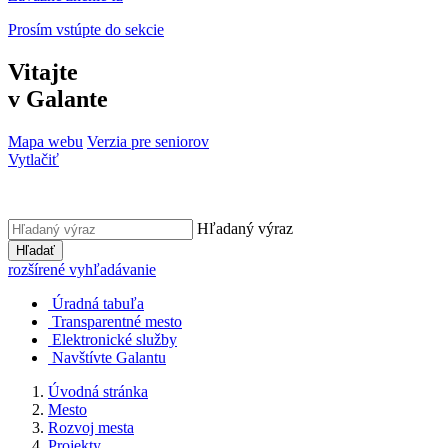
Prosím vstúpte do sekcie
Vitajte
v Galante
Mapa webu
Verzia pre seniorov
Vytlačiť
Hľadaný výraz
Hľadať
rozšírené vyhľadávanie
Úradná tabuľa
Transparentné mesto
Elektronické služby
Navštívte Galantu
Úvodná stránka
Mesto
Rozvoj mesta
Projekty