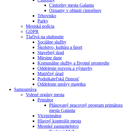
Cintoríny mesta Galanta
Oznamy v oblasti cintorínov
Trhovisko
Parky
Mestská polícia
GDPR
Tlačivá na stiahnutie
Sociálne služby
Školstvo, kultúra a šport
Stavebný úrad
Miestne dane
Komunálne služby a životné prostredie
Oddelenie rozvoja a výstavby
Matričný úrad
Podnikateľská činnosť
Oddelenie správy majetku
Samospráva
Volené orgány mesta
Primátor
Plánovaný pracovný program primátora
mesta Galanta
Viceprimátor
Hlavný kontrolór mesta
Mestské zastupitelstvo