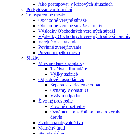
Ako postupovať v krízových situáciach
Poskytovanie informácií
Transparentné mesto
Obchodné verejné súťaže
Obchodné verejné súťaže - archív
Výsledky Obchodných verejných súťaží
Výsledky Obchodných verejných súťaží - archív
Verejné obstarávanie
Povinné zverejňovanie
Prevod majetku mesta
Služby
Miestne dane a poplatky
Tlačivá a formuláre
Výšky sadzieb
Odpadové hospodárstvo
Separácia - triedenie odpadu
Oznamy v oblasti OH
VZN o odpadoch
Životné prostredie
Životné prostredie
Oznámenia o začatí konania o výrube
drevín
Evidencia obyvateľstva
Matričný úrad
Stavebný úrad