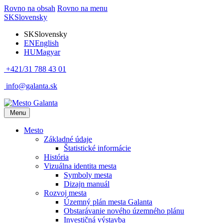
Rovno na obsah
Rovno na menu
SK
Slovensky
SK
Slovensky
EN
English
HU
Magyar
+421/31 788 43 01
info@galanta.sk
Menu
Mesto
Základné údaje
Štatistické informácie
História
Vizuálna identita mesta
Symboly mesta
Dizajn manuál
Rozvoj mesta
Územný plán mesta Galanta
Obstarávanie nového územného plánu
Investičná výstavba