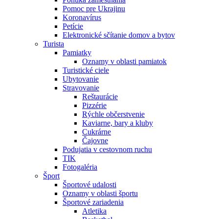
Pomoc pre Ukrajinu
Koronavírus
Petície
Elektronické sčítanie domov a bytov
Turista
Pamiatky
Oznamy v oblasti pamiatok
Turistické ciele
Ubytovanie
Stravovanie
Reštaurácie
Pizzérie
Rýchle občerstvenie
Kaviarne, bary a kluby
Cukrárne
Čajovne
Podujatia v cestovnom ruchu
TIK
Fotogaléria
Šport
Športové udalosti
Oznamy v oblasti športu
Športové zariadenia
Atletika