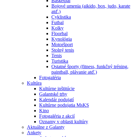
Basketbal
Bojové umenia (aikido, box, judo, karate
atď.)
Cyklistika
Futbal
Kolky
Floorbal
Kynológia
Motoršport
Stolný tenis
Tenis
Turistika
Ostatné športy (fitness, funkčný tréning,
paintball, plávanie atď.)
Fotogaléria
Kultúra
Kultúrne inštitúcie
Galantské trhy
Kalendár podujatí
Kultúrne podujatia MsKS
Kino
Fotogaléria z akcií
Oznamy v oblasti kultúry
Aktuálne z Galanty
Ankety