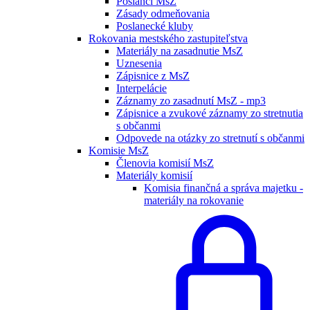
Poslanci MsZ
Zásady odmeňovania
Poslanecké kluby
Rokovania mestského zastupiteľstva
Materiály na zasadnutie MsZ
Uznesenia
Zápisnice z MsZ
Interpelácie
Záznamy zo zasadnutí MsZ - mp3
Zápisnice a zvukové záznamy zo stretnutia
s občanmi
Odpovede na otázky zo stretnutí s občanmi
Komisie MsZ
Členovia komisií MsZ
Materiály komisií
Komisia finančná a správa majetku -
materiály na rokovanie