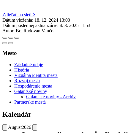
Zdieľať na sieti X
Dátum vloženia:
18. 12. 2024 13:00
Dátum poslednej aktualizácie:
4. 8. 2025 11:53
Autor:
Bc. Radovan Vančo
Mesto
Základné údaje
História
Vizuálna identita mesta
Rozvoj mesta
Hospodárenie mesta
Galantské noviny
Galantské noviny - Archív
Partnerské mestá
Kalendár
August
2026