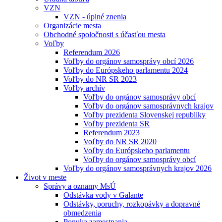
VZN
VZN - úplné znenia
Organizácie mesta
Obchodné spoločnosti s účasťou mesta
Voľby
Referendum 2026
Voľby do orgánov samosprávy obcí 2026
Voľby do Európskeho parlamentu 2024
Voľby do NR SR 2023
Voľby archív
Voľby do orgánov samosprávy obcí
Voľby do orgánov samosprávnych krajov
Voľby prezidenta Slovenskej republiky
Voľby prezidenta SR
Referendum 2023
Voľby do NR SR 2020
Voľby do Európskeho parlamentu
Voľby do orgánov samosprávy obcí
Voľby do orgánov samosprávnych krajov 2026
Život v meste
Správy a oznamy MsÚ
Odstávka vody v Galante
Odstávky, poruchy, rozkopávky a dopravné
obmedzenia
Ponuka zamestnania