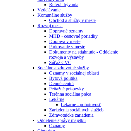
Referát bývania
Vzdelávanie
Komunálne služby
Obchod a služby v meste
Rozvoj mesta
Dopravné oznamy
MHD - cestovné poriadky
Doprava v meste
Parkovanie v meste
Dokumenty na stiahnutie - Oddelenie
rozvoja a výstavby
Súťaž CVC
Sociálne a zdravotné služby
Oznamy v sociálnej oblasti
Bytová politika
Denné centrá
Peňažné príspevky
Terénna sociálna práca
Lekárne
Lekárne - pohotovosť
Zariadenia sociálnych služieb
Zdravotnícke zariadenia
Oddelenie správy majetku
Oznamy
Cintoríny