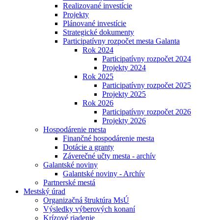
Realizované investície
Projekty
Plánované investície
Strategické dokumenty
Participatívny rozpočet mesta Galanta
Rok 2024
Participatívny rozpočet 2024
Projekty 2024
Rok 2025
Participatívny rozpočet 2025
Projekty 2025
Rok 2026
Participatívny rozpočet 2026
Projekty 2026
Hospodárenie mesta
Finančné hospodárenie mesta
Dotácie a granty
Záverečné učty mesta - archív
Galantské noviny
Galantské noviny - Archív
Partnerské mestá
Mestský úrad
Organizačná štruktúra MsÚ
Výsledky výberových konaní
Krízové riadenie