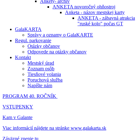
Ankety- archív
ANKETA novoročný ohňostroj
Anketa - názov mestskej karty
ANKETA - zábavná atrakcia
"ruské kolo" počas GT
GalaKARTA
Správy a oznamy o GalaKARTE
Regul. parkovanie
Otázky občanov
Odpovede na otázky občanov
Kontakt
Mestský úrad
Zoznam osôb
Tiesňové volania
Poruchová služba
Napíšte nám
PROGRAM 40. ROČNÍK
VSTUPENKY
Kam v Galante
Viac informácií nájdete na stránke www.galakarta.sk
Záväzné znenie tu