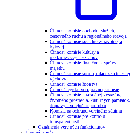
Činnosť komisie obchodu, služieb,
cestovného ruchu a regionálneho rozvoja
Činnosť komisie sociálno-zdravotnej a
bytovej
Činnosť komisie kultúry a
medzimestských vzťahov
Činnosť komisie finančnej a správy
majetku
Činnosť komisie športu, mládeže a telesnej
výchovy
Činnosť komisie školstva
Činnosť legislatívno-právnej komisie
Činnosť komisie investičnej výstavby,
životného prostredia, kultúrnych pamiatok,
dopravy a verejného poriadku
Komisia na ochranu verejného záujmu
Činnosť komisie pre kontrolu
transparentnosti
Oznámenia verejných funkcionárov
Úradná tabuľa