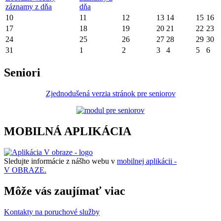
záznamy z dňa
dňa
10
11
12
13
14
15
16
17
18
19
20
21
22
23
24
25
26
27
28
29
30
31
1
2
3
4
5
6
Seniori
Zjednodušená verzia stránok pre seniorov
MOBILNÁ APLIKÁCIA
Sledujte informácie z nášho webu v
mobilnej aplikácii -
V OBRAZE.
Môže vás zaujímať viac
Kontakty na poruchové služby