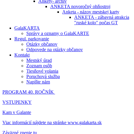
Ankety- archív
ANKETA novoročný ohňostroj
Anketa - názov mestskej karty
ANKETA - zábavná atrakcia
"ruské kolo" počas GT
GalaKARTA
Správy a oznamy o GalaKARTE
Regul. parkovanie
Otázky občanov
Odpovede na otázky občanov
Kontakt
Mestský úrad
Zoznam osôb
Tiesňové volania
Poruchová služba
Napíšte nám
PROGRAM 40. ROČNÍK
VSTUPENKY
Kam v Galante
Viac informácií nájdete na stránke www.galakarta.sk
Záväzné znenie tu