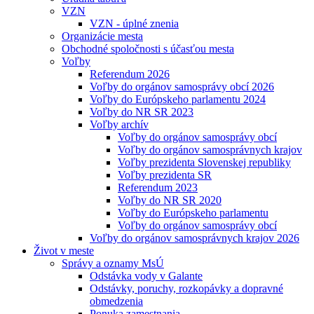
VZN
VZN - úplné znenia
Organizácie mesta
Obchodné spoločnosti s účasťou mesta
Voľby
Referendum 2026
Voľby do orgánov samosprávy obcí 2026
Voľby do Európskeho parlamentu 2024
Voľby do NR SR 2023
Voľby archív
Voľby do orgánov samosprávy obcí
Voľby do orgánov samosprávnych krajov
Voľby prezidenta Slovenskej republiky
Voľby prezidenta SR
Referendum 2023
Voľby do NR SR 2020
Voľby do Európskeho parlamentu
Voľby do orgánov samosprávy obcí
Voľby do orgánov samosprávnych krajov 2026
Život v meste
Správy a oznamy MsÚ
Odstávka vody v Galante
Odstávky, poruchy, rozkopávky a dopravné
obmedzenia
Ponuka zamestnania