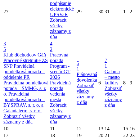
podpísanie
elektronické
27
29
30
31
1
2
UPSVaR
Zobraziť
všetky
záznamy z
dňa
3
4
5
2
Klub dôchodcov Gáň
Pracovná
Pracovné stretnutie ZŠ
porada
7
5
SNP
Pravidelná
Program -
1
1
pondelková porada –
scenár GT
Galanta
Plánovaná
oddelenie PR
2026
– mesto
dovolenka
Pravidelná pondelková
Pravidelná
6
kultúry
8
9
Zobraziť
porada – SMMG, s. r.
porada
Zobraziť
všetky
o.
Pravidelná
vedenia
všetky
záznamy
pondelková porada –
mesta
záznamy
z dňa
BYSPRAV, s. r. o. a
Zobraziť
z dňa
Galantaterm, s. r. o.
všetky
Zobraziť všetky
záznamy z
záznamy z dňa
dňa
10
11
12
13
14
15
16
17
18
19
20
21
22
23