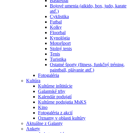
Basketbal
Bojové umenia (aikido, box, judo, karate
atď.)
Cyklistika
Futbal
Kolky
Floorbal
Kynológia
Motoršport
Stolný tenis
Tenis
Turistika
Ostatné športy (fitness, funkčný tréning,
paintball, plávanie atď.)
Fotogaléria
Kultúra
Kultúrne inštitúcie
Galantské trhy
Kalendár podujatí
Kultúrne podujatia MsKS
Kino
Fotogaléria z akcií
Oznamy v oblasti kultúry
Aktuálne z Galanty
Ankety