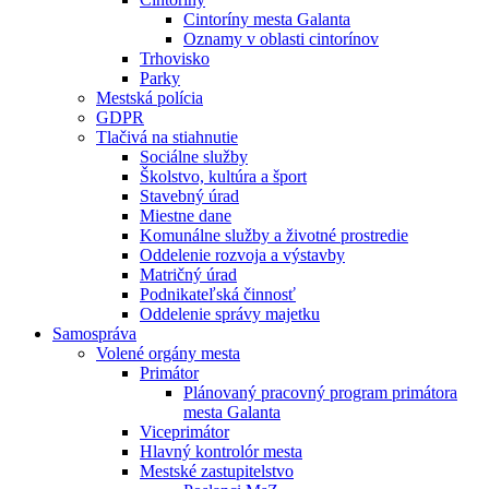
Cintoríny mesta Galanta
Oznamy v oblasti cintorínov
Trhovisko
Parky
Mestská polícia
GDPR
Tlačivá na stiahnutie
Sociálne služby
Školstvo, kultúra a šport
Stavebný úrad
Miestne dane
Komunálne služby a životné prostredie
Oddelenie rozvoja a výstavby
Matričný úrad
Podnikateľská činnosť
Oddelenie správy majetku
Samospráva
Volené orgány mesta
Primátor
Plánovaný pracovný program primátora
mesta Galanta
Viceprimátor
Hlavný kontrolór mesta
Mestské zastupitelstvo