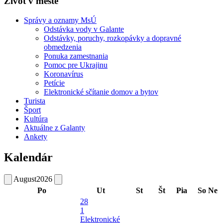
Život v meste
Správy a oznamy MsÚ
Odstávka vody v Galante
Odstávky, poruchy, rozkopávky a dopravné
obmedzenia
Ponuka zamestnania
Pomoc pre Ukrajinu
Koronavírus
Petície
Elektronické sčítanie domov a bytov
Turista
Šport
Kultúra
Aktuálne z Galanty
Ankety
Kalendár
August
2026
Po
Ut
St
Št
Pia
So
Ne
28
1
Elektronické