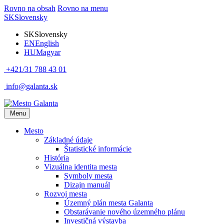
Rovno na obsah
Rovno na menu
SK
Slovensky
SK
Slovensky
EN
English
HU
Magyar
+421/31 788 43 01
info@galanta.sk
Menu
Mesto
Základné údaje
Štatistické informácie
História
Vizuálna identita mesta
Symboly mesta
Dizajn manuál
Rozvoj mesta
Územný plán mesta Galanta
Obstarávanie nového územného plánu
Investičná výstavba