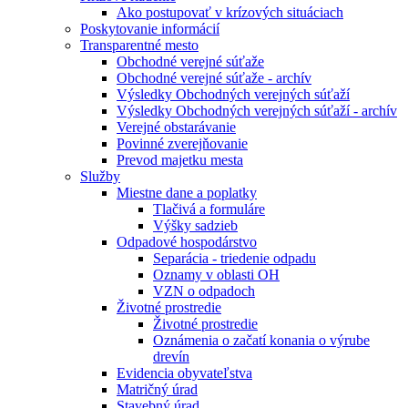
Ako postupovať v krízových situáciach
Poskytovanie informácií
Transparentné mesto
Obchodné verejné súťaže
Obchodné verejné súťaže - archív
Výsledky Obchodných verejných súťaží
Výsledky Obchodných verejných súťaží - archív
Verejné obstarávanie
Povinné zverejňovanie
Prevod majetku mesta
Služby
Miestne dane a poplatky
Tlačivá a formuláre
Výšky sadzieb
Odpadové hospodárstvo
Separácia - triedenie odpadu
Oznamy v oblasti OH
VZN o odpadoch
Životné prostredie
Životné prostredie
Oznámenia o začatí konania o výrube
drevín
Evidencia obyvateľstva
Matričný úrad
Stavebný úrad