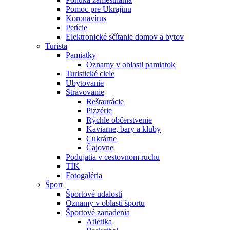
Pomoc pre Ukrajinu
Koronavírus
Petície
Elektronické sčítanie domov a bytov
Turista
Pamiatky
Oznamy v oblasti pamiatok
Turistické ciele
Ubytovanie
Stravovanie
Reštaurácie
Pizzérie
Rýchle občerstvenie
Kaviarne, bary a kluby
Cukrárne
Čajovne
Podujatia v cestovnom ruchu
TIK
Fotogaléria
Šport
Športové udalosti
Oznamy v oblasti športu
Športové zariadenia
Atletika