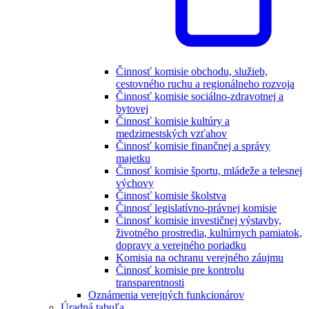
Činnosť komisie obchodu, služieb,
cestovného ruchu a regionálneho rozvoja
Činnosť komisie sociálno-zdravotnej a
bytovej
Činnosť komisie kultúry a
medzimestských vzťahov
Činnosť komisie finančnej a správy
majetku
Činnosť komisie športu, mládeže a telesnej
výchovy
Činnosť komisie školstva
Činnosť legislatívno-právnej komisie
Činnosť komisie investičnej výstavby,
životného prostredia, kultúrnych pamiatok,
dopravy a verejného poriadku
Komisia na ochranu verejného záujmu
Činnosť komisie pre kontrolu
transparentnosti
Oznámenia verejných funkcionárov
Úradná tabuľa