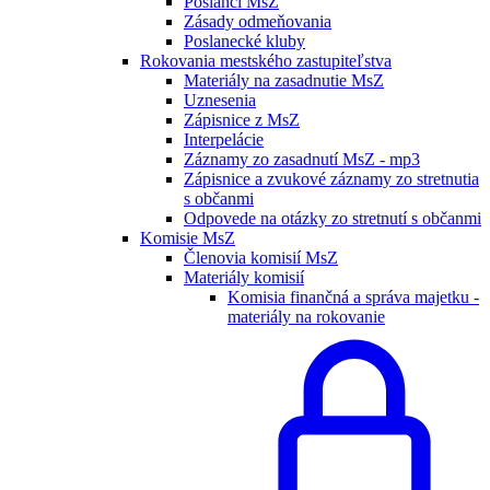
Poslanci MsZ
Zásady odmeňovania
Poslanecké kluby
Rokovania mestského zastupiteľstva
Materiály na zasadnutie MsZ
Uznesenia
Zápisnice z MsZ
Interpelácie
Záznamy zo zasadnutí MsZ - mp3
Zápisnice a zvukové záznamy zo stretnutia
s občanmi
Odpovede na otázky zo stretnutí s občanmi
Komisie MsZ
Členovia komisií MsZ
Materiály komisií
Komisia finančná a správa majetku -
materiály na rokovanie