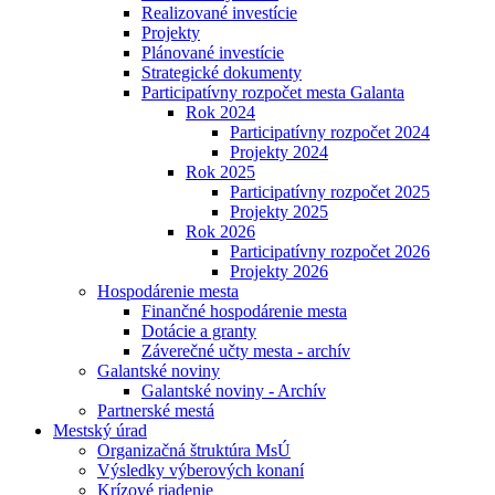
Realizované investície
Projekty
Plánované investície
Strategické dokumenty
Participatívny rozpočet mesta Galanta
Rok 2024
Participatívny rozpočet 2024
Projekty 2024
Rok 2025
Participatívny rozpočet 2025
Projekty 2025
Rok 2026
Participatívny rozpočet 2026
Projekty 2026
Hospodárenie mesta
Finančné hospodárenie mesta
Dotácie a granty
Záverečné učty mesta - archív
Galantské noviny
Galantské noviny - Archív
Partnerské mestá
Mestský úrad
Organizačná štruktúra MsÚ
Výsledky výberových konaní
Krízové riadenie