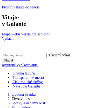
Prosím vstúpte do sekcie
Vitajte
v Galante
Mapa webu
Verzia pre seniorov
Vytlačiť
Hľadaný výraz
Hľadať
rozšírené vyhľadávanie
Úradná tabuľa
Transparentné mesto
Elektronické služby
Navštívte Galantu
Úvodná stránka
Život v meste
Správy a oznamy MsÚ
Koronavírus