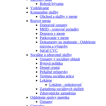
Referát bývania
Vzdelávanie
Komunálne služby
Obchod a služby v meste
Rozvoj mesta
Dopravné oznamy
MHD - cestovné poriadky
Doprava v meste
Parkovanie v meste
Dokumenty na stiahnutie - Oddelenie
rozvoja a výstavby
Súťaž CVC
Sociálne a zdravotné služby
Oznamy v sociálnej oblasti
Bytová politika
Denné centrá
Peňažné príspevky
Terénna sociálna práca
Lekárne
Lekárne - pohotovosť
Zariadenia sociálnych služieb
Zdravotnícke zariadenia
Oddelenie správy majetku
Oznamy
Cintoríny