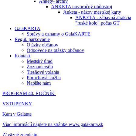
Ankety- archív
ANKETA novoročný ohňostroj
Anketa - názov mestskej karty
ANKETA - zábavná atrakcia
"ruské kolo" počas GT
GalaKARTA
Správy a oznamy o GalaKARTE
Regul. parkovanie
Otázky občanov
Odpovede na otázky občanov
Kontakt
Mestský úrad
Zoznam osôb
Tiesňové volania
Poruchová služba
Napíšte nám
PROGRAM 40. ROČNÍK
VSTUPENKY
Kam v Galante
Viac informácií nájdete na stránke www.galakarta.sk
Záväzné znenie tu