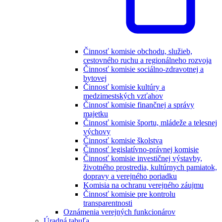
Činnosť komisie obchodu, služieb,
cestovného ruchu a regionálneho rozvoja
Činnosť komisie sociálno-zdravotnej a
bytovej
Činnosť komisie kultúry a
medzimestských vzťahov
Činnosť komisie finančnej a správy
majetku
Činnosť komisie športu, mládeže a telesnej
výchovy
Činnosť komisie školstva
Činnosť legislatívno-právnej komisie
Činnosť komisie investičnej výstavby,
životného prostredia, kultúrnych pamiatok,
dopravy a verejného poriadku
Komisia na ochranu verejného záujmu
Činnosť komisie pre kontrolu
transparentnosti
Oznámenia verejných funkcionárov
Úradná tabuľa