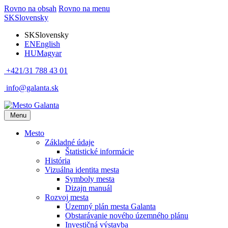
Rovno na obsah
Rovno na menu
SK
Slovensky
SK
Slovensky
EN
English
HU
Magyar
+421/31 788 43 01
info@galanta.sk
Menu
Mesto
Základné údaje
Štatistické informácie
História
Vizuálna identita mesta
Symboly mesta
Dizajn manuál
Rozvoj mesta
Územný plán mesta Galanta
Obstarávanie nového územného plánu
Investičná výstavba