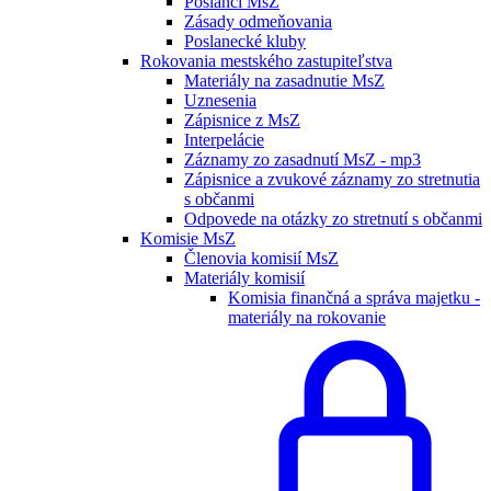
Poslanci MsZ
Zásady odmeňovania
Poslanecké kluby
Rokovania mestského zastupiteľstva
Materiály na zasadnutie MsZ
Uznesenia
Zápisnice z MsZ
Interpelácie
Záznamy zo zasadnutí MsZ - mp3
Zápisnice a zvukové záznamy zo stretnutia
s občanmi
Odpovede na otázky zo stretnutí s občanmi
Komisie MsZ
Členovia komisií MsZ
Materiály komisií
Komisia finančná a správa majetku -
materiály na rokovanie