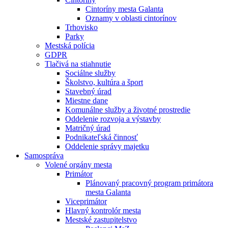
Cintoríny mesta Galanta
Oznamy v oblasti cintorínov
Trhovisko
Parky
Mestská polícia
GDPR
Tlačivá na stiahnutie
Sociálne služby
Školstvo, kultúra a šport
Stavebný úrad
Miestne dane
Komunálne služby a životné prostredie
Oddelenie rozvoja a výstavby
Matričný úrad
Podnikateľská činnosť
Oddelenie správy majetku
Samospráva
Volené orgány mesta
Primátor
Plánovaný pracovný program primátora
mesta Galanta
Viceprimátor
Hlavný kontrolór mesta
Mestské zastupitelstvo