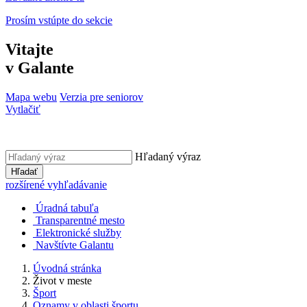
Prosím vstúpte do sekcie
Vitajte
v Galante
Mapa webu
Verzia pre seniorov
Vytlačiť
Hľadaný výraz
Hľadať
rozšírené vyhľadávanie
Úradná tabuľa
Transparentné mesto
Elektronické služby
Navštívte Galantu
Úvodná stránka
Život v meste
Šport
Oznamy v oblasti športu