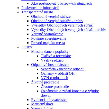
Ako postupovať v krízových situáciach
Poskytovanie informácií
Transparentné mesto
Obchodné verejné súťaže
Obchodné verejné súťaže - archív
Výsledky Obchodných verejných súťaží
Výsledky Obchodných verejných súťaží - archív
Verejné obstarávanie
Povinné zverejňovanie
Prevod majetku mesta
Služby
Miestne dane a poplatky
Tlačivá a formuláre
Výšky sadzieb
Odpadové hospodárstvo
Separácia - triedenie odpadu
Oznamy v oblasti OH
VZN o odpadoch
Životné prostredie
Životné prostredie
Oznámenia o začatí konania o výrube
drevín
Evidencia obyvateľstva
Matričný úrad
Stavebný úrad