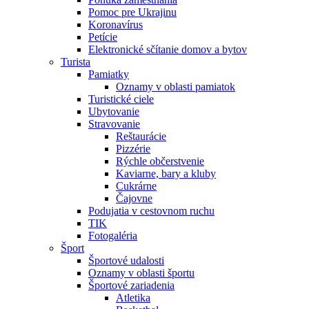
Pomoc pre Ukrajinu
Koronavírus
Petície
Elektronické sčítanie domov a bytov
Turista
Pamiatky
Oznamy v oblasti pamiatok
Turistické ciele
Ubytovanie
Stravovanie
Reštaurácie
Pizzérie
Rýchle občerstvenie
Kaviarne, bary a kluby
Cukrárne
Čajovne
Podujatia v cestovnom ruchu
TIK
Fotogaléria
Šport
Športové udalosti
Oznamy v oblasti športu
Športové zariadenia
Atletika