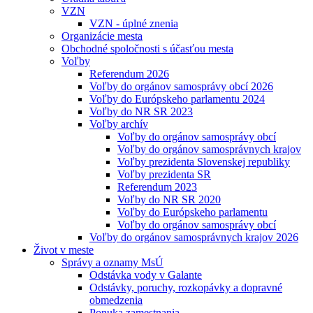
VZN
VZN - úplné znenia
Organizácie mesta
Obchodné spoločnosti s účasťou mesta
Voľby
Referendum 2026
Voľby do orgánov samosprávy obcí 2026
Voľby do Európskeho parlamentu 2024
Voľby do NR SR 2023
Voľby archív
Voľby do orgánov samosprávy obcí
Voľby do orgánov samosprávnych krajov
Voľby prezidenta Slovenskej republiky
Voľby prezidenta SR
Referendum 2023
Voľby do NR SR 2020
Voľby do Európskeho parlamentu
Voľby do orgánov samosprávy obcí
Voľby do orgánov samosprávnych krajov 2026
Život v meste
Správy a oznamy MsÚ
Odstávka vody v Galante
Odstávky, poruchy, rozkopávky a dopravné
obmedzenia
Ponuka zamestnania