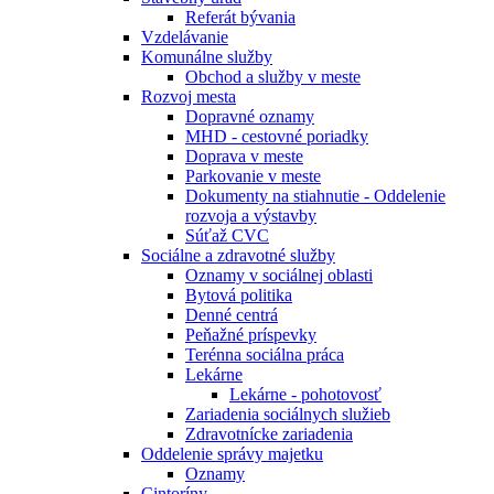
Referát bývania
Vzdelávanie
Komunálne služby
Obchod a služby v meste
Rozvoj mesta
Dopravné oznamy
MHD - cestovné poriadky
Doprava v meste
Parkovanie v meste
Dokumenty na stiahnutie - Oddelenie
rozvoja a výstavby
Súťaž CVC
Sociálne a zdravotné služby
Oznamy v sociálnej oblasti
Bytová politika
Denné centrá
Peňažné príspevky
Terénna sociálna práca
Lekárne
Lekárne - pohotovosť
Zariadenia sociálnych služieb
Zdravotnícke zariadenia
Oddelenie správy majetku
Oznamy
Cintoríny