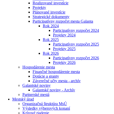
Realizované investície
Projekty
Plánované investície
Strategické dokumenty
Participatívny rozpočet mesta Galanta
Rok 2024
Participatívny rozpočet 2024
Projekty 2024
Rok 2025
Participatívny rozpočet 2025
Projekty 2025
Rok 2026
Participatívny rozpočet 2026
Projekty 2026
Hospodárenie mesta
Finančné hospodárenie mesta
Dotácie a granty
Záverečné učty mesta - archív
Galantské noviny
Galantské noviny - Archív
Partnerské mestá
Mestský úrad
Organizačná štruktúra MsÚ
Výsledky výberových konaní
Krízové riadenie