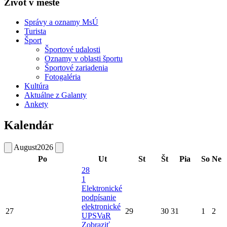
Život v meste
Správy a oznamy MsÚ
Turista
Šport
Športové udalosti
Oznamy v oblasti športu
Športové zariadenia
Fotogaléria
Kultúra
Aktuálne z Galanty
Ankety
Kalendár
August
2026
Po
Ut
St
Št
Pia
So
Ne
28
1
Elektronické
podpísanie
elektronické
27
29
30
31
1
2
UPSVaR
Zobraziť