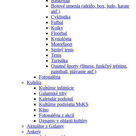
Basketbal
Bojové umenia (aikido, box, judo, karate
atď.)
Cyklistika
Futbal
Kolky
Floorbal
Kynológia
Motoršport
Stolný tenis
Tenis
Turistika
Ostatné športy (fitness, funkčný tréning,
paintball, plávanie atď.)
Fotogaléria
Kultúra
Kultúrne inštitúcie
Galantské trhy
Kalendár podujatí
Kultúrne podujatia MsKS
Kino
Fotogaléria z akcií
Oznamy v oblasti kultúry
Aktuálne z Galanty
Ankety