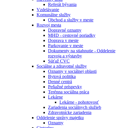
Referát bývania
Vzdelávanie
Komunálne služby
Obchod a služby v meste
Rozvoj mesta
Dopravné oznamy
MHD - cestovné poriadky
Doprava v meste
Parkovanie v meste
Dokumenty na stiahnutie - Oddelenie
rozvoja a výstavby
Súťaž CVC
Sociálne a zdravotné služby
Oznamy v sociálnej oblasti
Bytová politika
Denné centrá
Peňažné príspevky
Terénna sociálna práca
Lekárne
Lekárne - pohotovosť
Zariadenia sociálnych služieb
Zdravotnícke zariadenia
Oddelenie správy majetku
Oznamy
Cintoríny