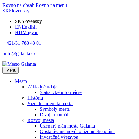
Rovno na obsah
Rovno na menu
SK
Slovensky
SK
Slovensky
EN
English
HU
Magyar
+421/31 788 43 01
info@galanta.sk
Menu
Mesto
Základné údaje
Štatistické informácie
História
Vizuálna identita mesta
Symboly mesta
Dizajn manuál
Rozvoj mesta
Územný plán mesta Galanta
Obstarávanie nového územného plánu
Investičná výstavba