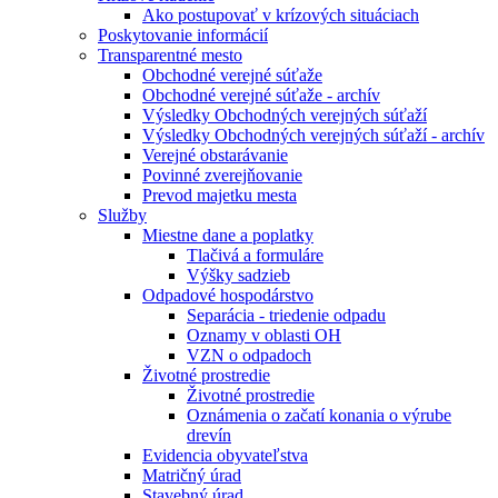
Ako postupovať v krízových situáciach
Poskytovanie informácií
Transparentné mesto
Obchodné verejné súťaže
Obchodné verejné súťaže - archív
Výsledky Obchodných verejných súťaží
Výsledky Obchodných verejných súťaží - archív
Verejné obstarávanie
Povinné zverejňovanie
Prevod majetku mesta
Služby
Miestne dane a poplatky
Tlačivá a formuláre
Výšky sadzieb
Odpadové hospodárstvo
Separácia - triedenie odpadu
Oznamy v oblasti OH
VZN o odpadoch
Životné prostredie
Životné prostredie
Oznámenia o začatí konania o výrube
drevín
Evidencia obyvateľstva
Matričný úrad
Stavebný úrad