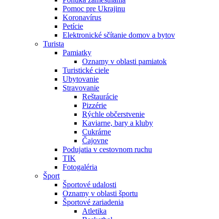
Pomoc pre Ukrajinu
Koronavírus
Petície
Elektronické sčítanie domov a bytov
Turista
Pamiatky
Oznamy v oblasti pamiatok
Turistické ciele
Ubytovanie
Stravovanie
Reštaurácie
Pizzérie
Rýchle občerstvenie
Kaviarne, bary a kluby
Cukrárne
Čajovne
Podujatia v cestovnom ruchu
TIK
Fotogaléria
Šport
Športové udalosti
Oznamy v oblasti športu
Športové zariadenia
Atletika