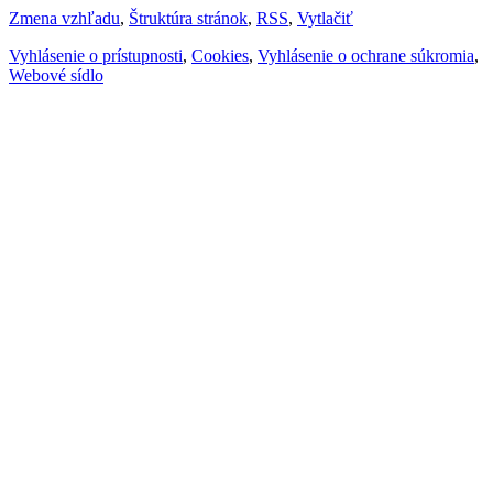
Zmena vzhľadu
,
Štruktúra stránok
,
RSS
,
Vytlačiť
Vyhlásenie o prístupnosti
,
Cookies
,
Vyhlásenie o ochrane súkromia
,
Webové sídlo