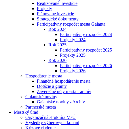
Realizované investície
Projekty
Plánované investície
Strategické dokumenty
Participatívny rozpočet mesta Galanta
Rok 2024
Participatívny rozpočet 2024
Projekty 2024
Rok 2025
Participatívny rozpočet 2025
Projekty 2025
Rok 2026
Participatívny rozpočet 2026
Projekty 2026
Hospodárenie mesta
Finančné hospodárenie mesta
Dotácie a granty
Záverečné učty mesta - archív
Galantské noviny
Galantské noviny - Archív
Partnerské mestá
Mestský úrad
Organizačná štruktúra MsÚ
Výsledky výberových konaní
Krízové riadenie