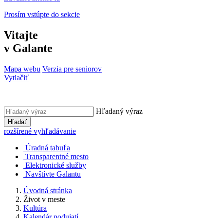
Prosím vstúpte do sekcie
Vitajte
v Galante
Mapa webu
Verzia pre seniorov
Vytlačiť
Hľadaný výraz
Hľadať
rozšírené vyhľadávanie
Úradná tabuľa
Transparentné mesto
Elektronické služby
Navštívte Galantu
Úvodná stránka
Život v meste
Kultúra
Kalendár podujatí