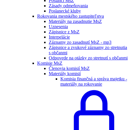
Poslanci MsZ
Zásady odmeňovania
Poslanecké kluby
Rokovania mestského zastupiteľstva
Materiály na zasadnutie MsZ
Uznesenia
Zápisnice z MsZ
Interpelácie
Záznamy zo zasadnutí MsZ - mp3
Zápisnice a zvukové záznamy zo stretnutia
s občanmi
Odpovede na otázky zo stretnutí s občanmi
Komisie MsZ
Členovia komisií MsZ
Materiály komisií
Komisia finančná a správa majetku -
materiály na rokovanie