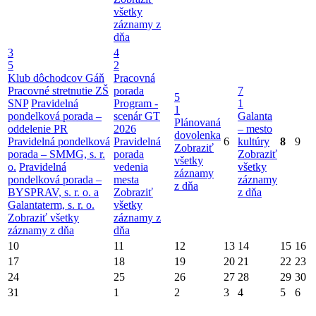
všetky
záznamy z
dňa
3
4
5
2
Klub dôchodcov Gáň
Pracovná
Pracovné stretnutie ZŠ
porada
7
5
SNP
Pravidelná
Program -
1
1
pondelková porada –
scenár GT
Galanta
Plánovaná
oddelenie PR
2026
– mesto
dovolenka
Pravidelná pondelková
Pravidelná
6
kultúry
8
9
Zobraziť
porada – SMMG, s. r.
porada
Zobraziť
všetky
o.
Pravidelná
vedenia
všetky
záznamy
pondelková porada –
mesta
záznamy
z dňa
BYSPRAV, s. r. o. a
Zobraziť
z dňa
Galantaterm, s. r. o.
všetky
Zobraziť všetky
záznamy z
záznamy z dňa
dňa
10
11
12
13
14
15
16
17
18
19
20
21
22
23
24
25
26
27
28
29
30
31
1
2
3
4
5
6