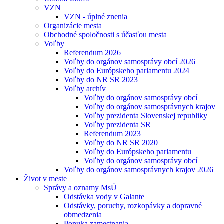
VZN
VZN - úplné znenia
Organizácie mesta
Obchodné spoločnosti s účasťou mesta
Voľby
Referendum 2026
Voľby do orgánov samosprávy obcí 2026
Voľby do Európskeho parlamentu 2024
Voľby do NR SR 2023
Voľby archív
Voľby do orgánov samosprávy obcí
Voľby do orgánov samosprávnych krajov
Voľby prezidenta Slovenskej republiky
Voľby prezidenta SR
Referendum 2023
Voľby do NR SR 2020
Voľby do Európskeho parlamentu
Voľby do orgánov samosprávy obcí
Voľby do orgánov samosprávnych krajov 2026
Život v meste
Správy a oznamy MsÚ
Odstávka vody v Galante
Odstávky, poruchy, rozkopávky a dopravné
obmedzenia
Ponuka zamestnania