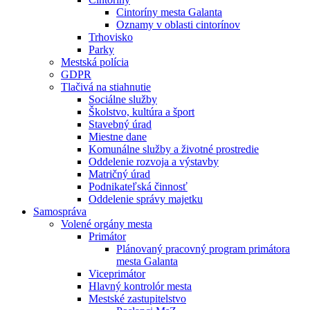
Cintoríny mesta Galanta
Oznamy v oblasti cintorínov
Trhovisko
Parky
Mestská polícia
GDPR
Tlačivá na stiahnutie
Sociálne služby
Školstvo, kultúra a šport
Stavebný úrad
Miestne dane
Komunálne služby a životné prostredie
Oddelenie rozvoja a výstavby
Matričný úrad
Podnikateľská činnosť
Oddelenie správy majetku
Samospráva
Volené orgány mesta
Primátor
Plánovaný pracovný program primátora
mesta Galanta
Viceprimátor
Hlavný kontrolór mesta
Mestské zastupitelstvo