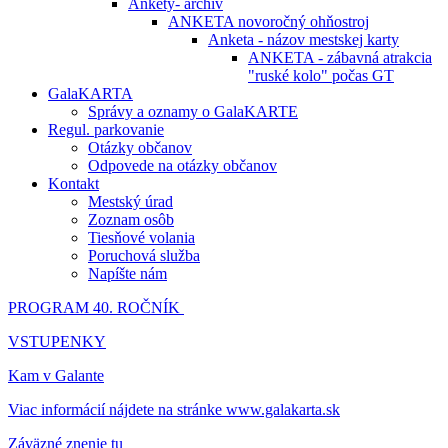
Ankety- archív
ANKETA novoročný ohňostroj
Anketa - názov mestskej karty
ANKETA - zábavná atrakcia
"ruské kolo" počas GT
GalaKARTA
Správy a oznamy o GalaKARTE
Regul. parkovanie
Otázky občanov
Odpovede na otázky občanov
Kontakt
Mestský úrad
Zoznam osôb
Tiesňové volania
Poruchová služba
Napíšte nám
PROGRAM 40. ROČNÍK
VSTUPENKY
Kam v Galante
Viac informácií nájdete na stránke www.galakarta.sk
Záväzné znenie tu