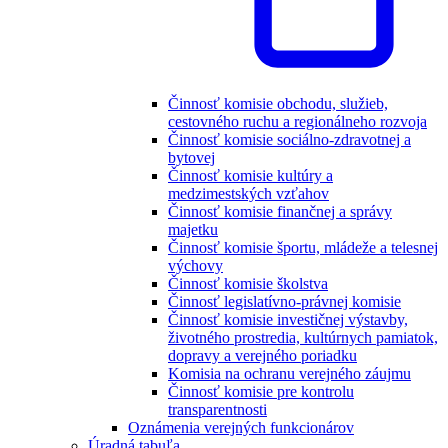
Činnosť komisie obchodu, služieb,
cestovného ruchu a regionálneho rozvoja
Činnosť komisie sociálno-zdravotnej a
bytovej
Činnosť komisie kultúry a
medzimestských vzťahov
Činnosť komisie finančnej a správy
majetku
Činnosť komisie športu, mládeže a telesnej
výchovy
Činnosť komisie školstva
Činnosť legislatívno-právnej komisie
Činnosť komisie investičnej výstavby,
životného prostredia, kultúrnych pamiatok,
dopravy a verejného poriadku
Komisia na ochranu verejného záujmu
Činnosť komisie pre kontrolu
transparentnosti
Oznámenia verejných funkcionárov
Úradná tabuľa