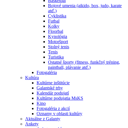
Basketbal
Bojové umenia (aikido, box, judo, karate
atď.)
Cyklistika
Futbal
Kolky
Floorbal
Kynológia
Motoršport
Stolný tenis
Tenis
Turistika
Ostatné športy (fitness, funkčný tréning,
paintball, plávanie atď.)
Fotogaléria
Kultúra
Kultúrne inštitúcie
Galantské trhy
Kalendár podujatí
Kultúrne podujatia MsKS
Kino
Fotogaléria z akcií
Oznamy v oblasti kultúry
Aktuálne z Galanty
Ankety