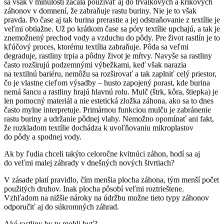
sa však v minulosti začala používať aj do trvalkových a kríkových
záhonov v domnení, že zabraňuje rastu buriny. Nie je to však
pravda. Po čase aj tak burina prerastie a jej odstraňovanie z textílie je
veľmi obtiažne. Už po krátkom čase sa póry textílie upchajú, a tak je
znemožnený prechod vody a vzduchu do pôdy. Pre život rastlín je to
kľúčový proces, ktorému textília zabraňuje. Pôda sa veľmi
degraduje, rastliny trpia a pôdny život je mŕtvy. Navyše sa rastliny
často rozširujú podzemnými výbežkami, keď však narazia
na textilnú bariéru, nemôžu sa rozširovať a tak zaplniť celý priestor,
čo je vlastne cieľom výsadby – husto zapojený porast, kde burina
nemá šancu a rastliny hrajú hlavnú rolu. Mulč (štrk, kôra, štiepka) je
len pomocný materiál a nie estetická zložka záhona, ako sa to dnes
často mylne interpretuje. Primárnou funkciou mulču je zabránenie
rastu buriny a udržanie pôdnej vlahy. Nemožno opomínať ani fakt,
že rozkladom textílie dochádza k uvoľňovaniu mikroplastov
do pôdy a spodnej vody.
Ak by ľudia chceli takýto celoročne kvitnúci záhon, hodí sa aj
do veľmi malej záhrady v dnešných nových štvrtiach?
V zásade platí pravidlo, čím menšia plocha záhona, tým menší počet
použitých druhov. Inak plocha pôsobí veľmi roztrieštene.
Vzhľadom na nižšie nároky na údržbu možne tieto typy záhonov
odporučiť aj do súkromných záhrad.
Aké rastliny by tu mohli byť?