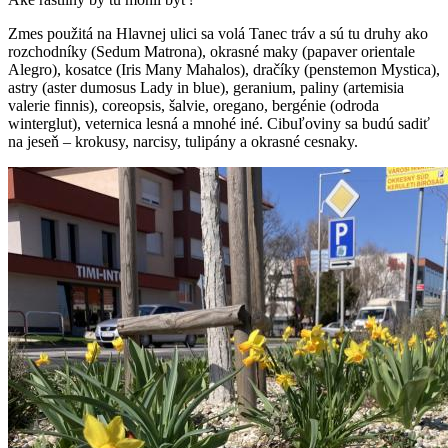
Zmes použitá na Hlavnej ulici sa volá Tanec tráv a sú tu druhy ako
rozchodníky (Sedum Matrona), okrasné maky (papaver orientale
Alegro), kosatce (Iris Many Mahalos), dračíky (penstemon Mystica),
astry (aster dumosus Lady in blue), geranium, paliny (artemisia
valerie finnis), coreopsis, šalvie, oregano, bergénie (odroda
winterglut), veternica lesná a mnohé iné. Cibuľoviny sa budú sadiť
na jeseň – krokusy, narcisy, tulipány a okrasné cesnaky.