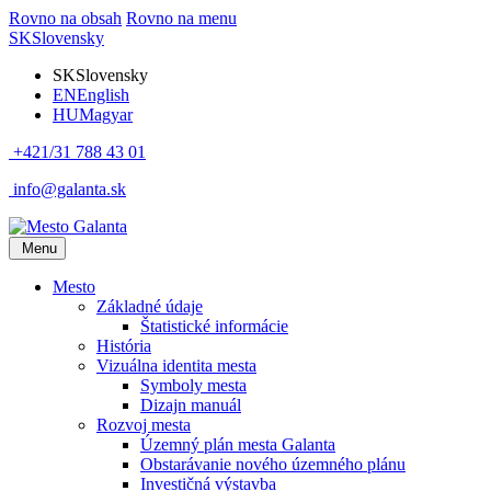
Rovno na obsah
Rovno na menu
SK
Slovensky
SK
Slovensky
EN
English
HU
Magyar
+421/31 788 43 01
info@galanta.sk
Menu
Mesto
Základné údaje
Štatistické informácie
História
Vizuálna identita mesta
Symboly mesta
Dizajn manuál
Rozvoj mesta
Územný plán mesta Galanta
Obstarávanie nového územného plánu
Investičná výstavba