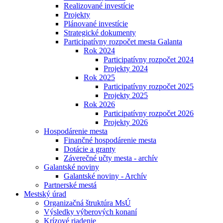
Realizované investície
Projekty
Plánované investície
Strategické dokumenty
Participatívny rozpočet mesta Galanta
Rok 2024
Participatívny rozpočet 2024
Projekty 2024
Rok 2025
Participatívny rozpočet 2025
Projekty 2025
Rok 2026
Participatívny rozpočet 2026
Projekty 2026
Hospodárenie mesta
Finančné hospodárenie mesta
Dotácie a granty
Záverečné učty mesta - archív
Galantské noviny
Galantské noviny - Archív
Partnerské mestá
Mestský úrad
Organizačná štruktúra MsÚ
Výsledky výberových konaní
Krízové riadenie