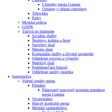
Cintoríny mesta Galanta
Oznamy v oblasti cintorínov
Trhovisko
Parky
Mestská polícia
GDPR
Tlačivá na stiahnutie
Sociálne služby
Školstvo, kultúra a šport
Stavebný úrad
Miestne dane
Komunálne služby a životné prostredie
Oddelenie rozvoja a výstavby
Matričný úrad
Podnikateľská činnosť
Oddelenie správy majetku
Samospráva
Volené orgány mesta
Primátor
Plánovaný pracovný program primátora
mesta Galanta
Viceprimátor
Hlavný kontrolór mesta
Mestské zastupitelstvo