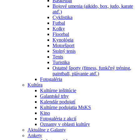
Basketbal
Bojové umenia (aikido, box, judo, karate
atď.)
Cyklistika
Futbal
Kolky
Floorbal
Kynológia
Motoršport
Stolný tenis
Tenis
Turistika
Ostatné športy (fitness, funkčný tréning,
paintball, plávanie atď.)
Fotogaléria
Kultúra
Kultúrne inštitúcie
Galantské trhy
Kalendár podujatí
Kultúrne podujatia MsKS
Kino
Fotogaléria z akcií
Oznamy v oblasti kultúry
Aktuálne z Galanty
Ankety