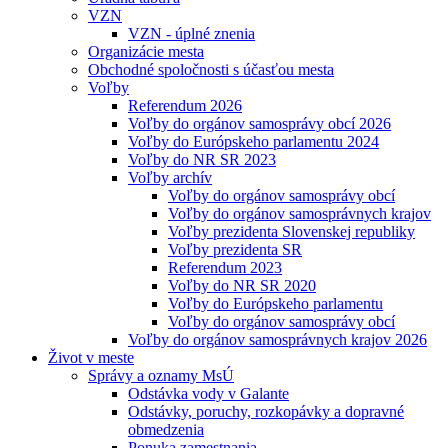
VZN
VZN - úplné znenia
Organizácie mesta
Obchodné spoločnosti s účasťou mesta
Voľby
Referendum 2026
Voľby do orgánov samosprávy obcí 2026
Voľby do Európskeho parlamentu 2024
Voľby do NR SR 2023
Voľby archív
Voľby do orgánov samosprávy obcí
Voľby do orgánov samosprávnych krajov
Voľby prezidenta Slovenskej republiky
Voľby prezidenta SR
Referendum 2023
Voľby do NR SR 2020
Voľby do Európskeho parlamentu
Voľby do orgánov samosprávy obcí
Voľby do orgánov samosprávnych krajov 2026
Život v meste
Správy a oznamy MsÚ
Odstávka vody v Galante
Odstávky, poruchy, rozkopávky a dopravné
obmedzenia
Ponuka zamestnania