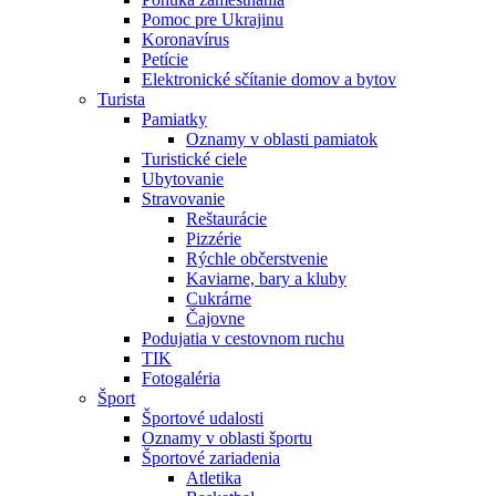
Pomoc pre Ukrajinu
Koronavírus
Petície
Elektronické sčítanie domov a bytov
Turista
Pamiatky
Oznamy v oblasti pamiatok
Turistické ciele
Ubytovanie
Stravovanie
Reštaurácie
Pizzérie
Rýchle občerstvenie
Kaviarne, bary a kluby
Cukrárne
Čajovne
Podujatia v cestovnom ruchu
TIK
Fotogaléria
Šport
Športové udalosti
Oznamy v oblasti športu
Športové zariadenia
Atletika