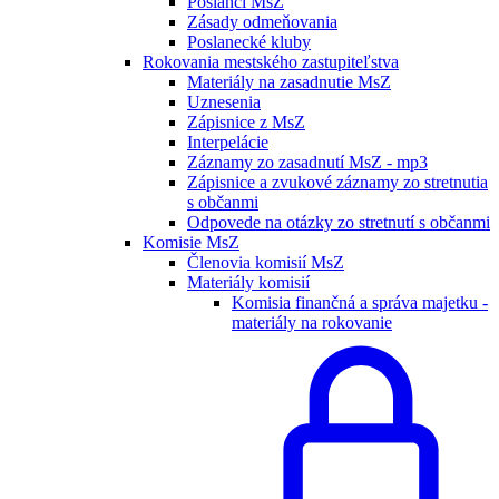
Poslanci MsZ
Zásady odmeňovania
Poslanecké kluby
Rokovania mestského zastupiteľstva
Materiály na zasadnutie MsZ
Uznesenia
Zápisnice z MsZ
Interpelácie
Záznamy zo zasadnutí MsZ - mp3
Zápisnice a zvukové záznamy zo stretnutia
s občanmi
Odpovede na otázky zo stretnutí s občanmi
Komisie MsZ
Členovia komisií MsZ
Materiály komisií
Komisia finančná a správa majetku -
materiály na rokovanie