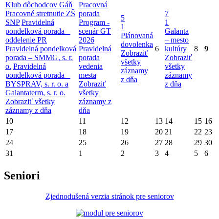
Klub dôchodcov Gáň
Pracovná
Pracovné stretnutie ZŠ
porada
7
5
SNP
Pravidelná
Program -
1
1
pondelková porada –
scenár GT
Galanta
Plánovaná
oddelenie PR
2026
– mesto
dovolenka
Pravidelná pondelková
Pravidelná
6
kultúry
8
9
Zobraziť
porada – SMMG, s. r.
porada
Zobraziť
všetky
o.
Pravidelná
vedenia
všetky
záznamy
pondelková porada –
mesta
záznamy
z dňa
BYSPRAV, s. r. o. a
Zobraziť
z dňa
Galantaterm, s. r. o.
všetky
Zobraziť všetky
záznamy z
záznamy z dňa
dňa
10
11
12
13
14
15
16
17
18
19
20
21
22
23
24
25
26
27
28
29
30
31
1
2
3
4
5
6
Seniori
Zjednodušená verzia stránok pre seniorov