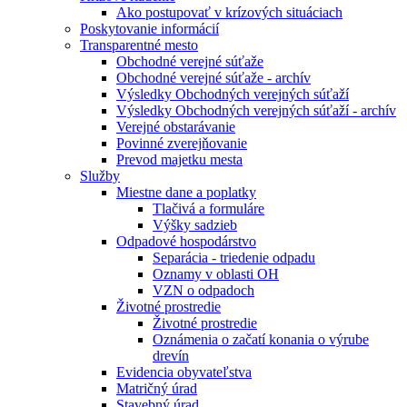
Ako postupovať v krízových situáciach
Poskytovanie informácií
Transparentné mesto
Obchodné verejné súťaže
Obchodné verejné súťaže - archív
Výsledky Obchodných verejných súťaží
Výsledky Obchodných verejných súťaží - archív
Verejné obstarávanie
Povinné zverejňovanie
Prevod majetku mesta
Služby
Miestne dane a poplatky
Tlačivá a formuláre
Výšky sadzieb
Odpadové hospodárstvo
Separácia - triedenie odpadu
Oznamy v oblasti OH
VZN o odpadoch
Životné prostredie
Životné prostredie
Oznámenia o začatí konania o výrube
drevín
Evidencia obyvateľstva
Matričný úrad
Stavebný úrad