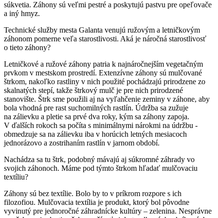
súkvetia. Záhony sú veľmi pestré a poskytujú pastvu pre opeľovače
a iný hmyz.
Technické služby mesta Galanta venujú ružovým a letničkovým
záhonom pomerne veľa starostlivosti. Aká je náročná starostlivosť
o tieto záhony?
Letničkové a ružové záhony patria k najnáročnejším vegetačným
prvkom v mestskom prostredí. Extenzívne záhony sú mulčované
štrkom, nakoľko rastliny v nich použité pochádzajú prirodzene zo
skalnatých stepí, takže štrkový mulč je pre nich prirodzené
stanovište. Štrk sme použili aj na vyľahčenie zeminy v záhone, aby
bola vhodná pre rast suchomilných rastlín. Údržba sa zužuje
na zálievku a pletie sa prvé dva roky, kým sa záhony zapoja.
V ďalších rokoch sa počíta s minimálnymi nárokmi na údržbu -
obmedzuje sa na zálievku iba v horúcich letných mesiacoch
jednorázovo a zostrihaním rastlín v jarnom období.
Nachádza sa tu štrk, podobný mávajú aj súkromné záhrady vo
svojich záhonoch. Máme pod týmto štrkom hľadať mulčovaciu
textíliu?
Záhony sú bez textílie. Bolo by to v príkrom rozpore s ich
filozofiou. Mulčovacia textília je produkt, ktorý bol pôvodne
vyvinutý pre jednoročné záhradnícke kultúry – zelenina. Nesprávne