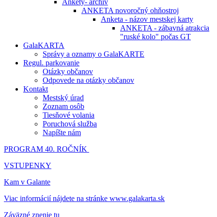
Ankety- archív
ANKETA novoročný ohňostroj
Anketa - názov mestskej karty
ANKETA - zábavná atrakcia
"ruské kolo" počas GT
GalaKARTA
Správy a oznamy o GalaKARTE
Regul. parkovanie
Otázky občanov
Odpovede na otázky občanov
Kontakt
Mestský úrad
Zoznam osôb
Tiesňové volania
Poruchová služba
Napíšte nám
PROGRAM 40. ROČNÍK
VSTUPENKY
Kam v Galante
Viac informácií nájdete na stránke www.galakarta.sk
Záväzné znenie tu