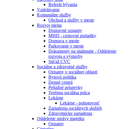
Referát bývania
Vzdelávanie
Komunálne služby
Obchod a služby v meste
Rozvoj mesta
Dopravné oznamy
MHD - cestovné poriadky
Doprava v meste
Parkovanie v meste
Dokumenty na stiahnutie - Oddelenie
rozvoja a výstavby
Súťaž CVC
Sociálne a zdravotné služby
Oznamy v sociálnej oblasti
Bytová politika
Denné centrá
Peňažné príspevky
Terénna sociálna práca
Lekárne
Lekárne - pohotovosť
Zariadenia sociálnych služieb
Zdravotnícke zariadenia
Oddelenie správy majetku
Oznamy
Cintoríny