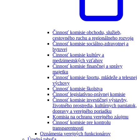
Činnosť komisie obchodu, služieb,
cestovného ruchu a regionálneho rozvoja
Činnosť komisie sociálno-zdravotnej a
bytovej
Činnosť komisie kultúry a
medzimestských vzťahov
Činnosť komisie finančnej a správy
majetku
Činnosť komisie športu, mládeže a telesnej
výchovy
Činnosť komisie školstva
Činnosť legislatívno-právnej komisie
Činnosť komisie investičnej výstavby,
životného prostredia, kultúrnych pamiatok,
dopravy a verejného poriadku
Komisia na ochranu verejného záujmu
Činnosť komisie pre kontrolu
transparentnosti
Oznámenia verejných funkcionárov
Úradná tabuľa