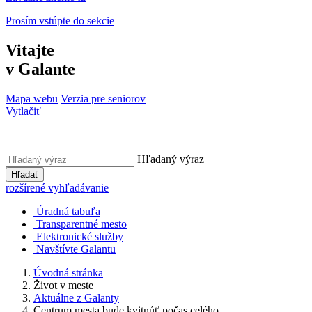
Prosím vstúpte do sekcie
Vitajte
v Galante
Mapa webu
Verzia pre seniorov
Vytlačiť
Hľadaný výraz
Hľadať
rozšírené vyhľadávanie
Úradná tabuľa
Transparentné mesto
Elektronické služby
Navštívte Galantu
Úvodná stránka
Život v meste
Aktuálne z Galanty
Centrum mesta bude kvitnúť počas celého...