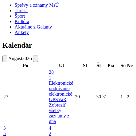
Správy a oznamy MsÚ
Turista
Šport
Kultúra
Aktuálne z Galanty
Ankety
Kalendár
August
2026
Po
Ut
St
Št
Pia
So
Ne
28
1
Elektronické
podpísanie
elektronické
27
29
30
31
1
2
UPSVaR
Zobraziť
všetky
záznamy z
dňa
3
4
5
2