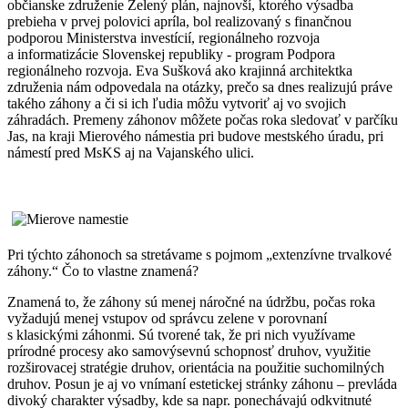
občianske združenie Zelený plán, najnovší, ktorého výsadba
prebieha v prvej polovici apríla, bol realizovaný s finančnou
podporou Ministerstva investícií, regionálneho rozvoja
a informatizácie Slovenskej republiky - program Podpora
regionálneho rozvoja. Eva Sušková ako krajinná architektka
združenia nám odpovedala na otázky, prečo sa dnes realizujú práve
takého záhony a či si ich ľudia môžu vytvoriť aj vo svojich
záhradách. Premeny záhonov môžete počas roka sledovať v parčíku
Jas, na kraji Mierového námestia pri budove mestského úradu, pri
námestí pred MsKS aj na Vajanského ulici.
Pri týchto záhonoch sa stretávame s pojmom „extenzívne trvalkové
záhony.“ Čo to vlastne znamená?
Znamená to, že záhony sú menej náročné na údržbu, počas roka
vyžadujú menej vstupov od správcu zelene v porovnaní
s klasickými záhonmi. Sú tvorené tak, že pri nich využívame
prírodné procesy ako samovýsevnú schopnosť druhov, využitie
rozširovacej stratégie druhov, orientácia na použitie suchomilných
druhov. Posun je aj vo vnímaní estetickej stránky záhonu – prevláda
divoký charakter výsadby, kde sa napr. ponechávajú odkvitnuté