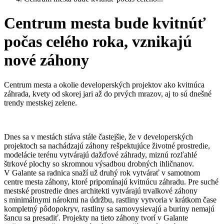
Centrum mesta bude kvitnúť
počas celého roka, vznikajú
nové záhony
Centrum mesta a okolie developerských projektov ako kvitnúca
záhrada, kvety od skorej jari až do prvých mrazov, aj to sú dnešné
trendy mestskej zelene.
Dnes sa v mestách stáva stále častejšie, že v developerských
projektoch sa nachádzajú záhony rešpektujúce životné prostredie,
modelácie terénu vytvárajú dažďové záhrady, miznú rozľahlé
štrkové plochy so skromnou výsadbou drobných ihličnanov.
V Galante sa radnica snaží už druhý rok vytvárať v samotnom
centre mesta záhony, ktoré pripomínajú kvitnúcu záhradu. Pre suché
mestské prostredie dnes architekti vytvárajú trvalkové záhony
s minimálnymi nárokmi na údržbu, rastliny vytvoria v krátkom čase
kompletný pôdopokryv, rastliny sa samovysievajú a buriny nemajú
šancu sa presadiť. Projekty na tieto záhony tvorí v Galante