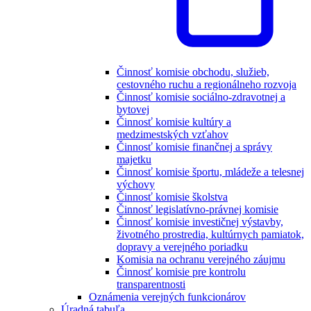
Činnosť komisie obchodu, služieb,
cestovného ruchu a regionálneho rozvoja
Činnosť komisie sociálno-zdravotnej a
bytovej
Činnosť komisie kultúry a
medzimestských vzťahov
Činnosť komisie finančnej a správy
majetku
Činnosť komisie športu, mládeže a telesnej
výchovy
Činnosť komisie školstva
Činnosť legislatívno-právnej komisie
Činnosť komisie investičnej výstavby,
životného prostredia, kultúrnych pamiatok,
dopravy a verejného poriadku
Komisia na ochranu verejného záujmu
Činnosť komisie pre kontrolu
transparentnosti
Oznámenia verejných funkcionárov
Úradná tabuľa