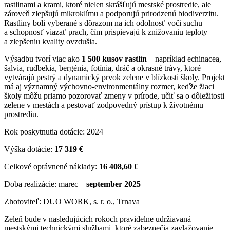
rastlinami a krami, ktoré nielen skrášľujú mestské prostredie, ale
zároveň zlepšujú mikroklímu a podporujú prirodzenú biodiverzitu.
Rastliny boli vyberané s dôrazom na ich odolnosť voči suchu
a schopnosť viazať prach, čím prispievajú k znižovaniu teploty
a zlepšeniu kvality ovzdušia.
Výsadbu tvorí viac ako
1 500 kusov rastlín
– napríklad echinacea,
šalvia, rudbekia, bergénia, fotínia, dráč a okrasné trávy, ktoré
vytvárajú pestrý a dynamický prvok zelene v blízkosti školy. Projekt
má aj významný výchovno-environmentálny rozmer, keďže žiaci
školy môžu priamo pozorovať zmeny v prírode, učiť sa o dôležitosti
zelene v mestách a pestovať zodpovedný prístup k životnému
prostrediu.
Rok poskytnutia dotácie: 2024
Výška dotácie:
17 319 €
Celkové oprávnené náklady:
16 408,60 €
Doba realizácie: marec –
september 2025
Zhotoviteľ: DUO WORK, s. r. o., Trnava
Zeleň bude v nasledujúcich rokoch pravidelne udržiavaná
mestskými technickými službami, ktoré zabezpečia zavlažovanie,