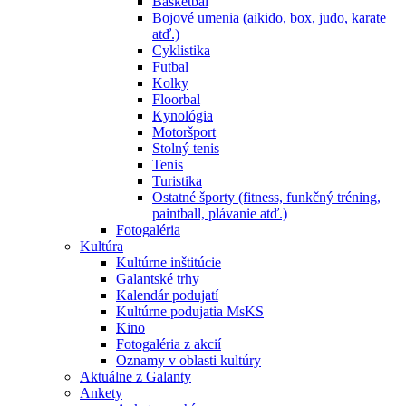
Basketbal
Bojové umenia (aikido, box, judo, karate
atď.)
Cyklistika
Futbal
Kolky
Floorbal
Kynológia
Motoršport
Stolný tenis
Tenis
Turistika
Ostatné športy (fitness, funkčný tréning,
paintball, plávanie atď.)
Fotogaléria
Kultúra
Kultúrne inštitúcie
Galantské trhy
Kalendár podujatí
Kultúrne podujatia MsKS
Kino
Fotogaléria z akcií
Oznamy v oblasti kultúry
Aktuálne z Galanty
Ankety