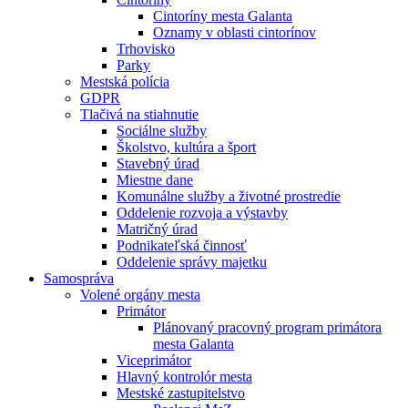
Cintoríny mesta Galanta
Oznamy v oblasti cintorínov
Trhovisko
Parky
Mestská polícia
GDPR
Tlačivá na stiahnutie
Sociálne služby
Školstvo, kultúra a šport
Stavebný úrad
Miestne dane
Komunálne služby a životné prostredie
Oddelenie rozvoja a výstavby
Matričný úrad
Podnikateľská činnosť
Oddelenie správy majetku
Samospráva
Volené orgány mesta
Primátor
Plánovaný pracovný program primátora
mesta Galanta
Viceprimátor
Hlavný kontrolór mesta
Mestské zastupitelstvo