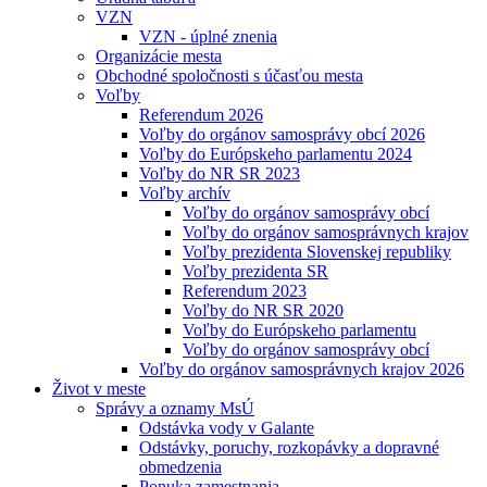
VZN
VZN - úplné znenia
Organizácie mesta
Obchodné spoločnosti s účasťou mesta
Voľby
Referendum 2026
Voľby do orgánov samosprávy obcí 2026
Voľby do Európskeho parlamentu 2024
Voľby do NR SR 2023
Voľby archív
Voľby do orgánov samosprávy obcí
Voľby do orgánov samosprávnych krajov
Voľby prezidenta Slovenskej republiky
Voľby prezidenta SR
Referendum 2023
Voľby do NR SR 2020
Voľby do Európskeho parlamentu
Voľby do orgánov samosprávy obcí
Voľby do orgánov samosprávnych krajov 2026
Život v meste
Správy a oznamy MsÚ
Odstávka vody v Galante
Odstávky, poruchy, rozkopávky a dopravné
obmedzenia
Ponuka zamestnania