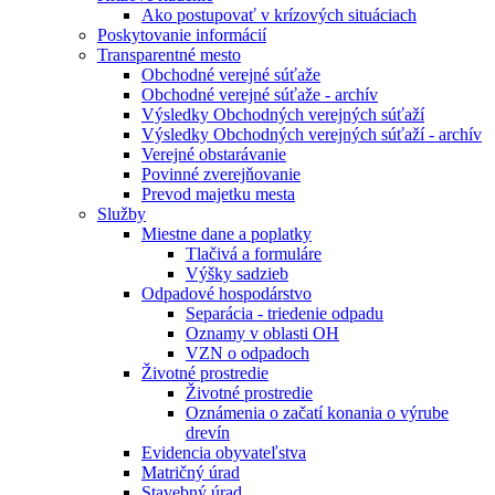
Ako postupovať v krízových situáciach
Poskytovanie informácií
Transparentné mesto
Obchodné verejné súťaže
Obchodné verejné súťaže - archív
Výsledky Obchodných verejných súťaží
Výsledky Obchodných verejných súťaží - archív
Verejné obstarávanie
Povinné zverejňovanie
Prevod majetku mesta
Služby
Miestne dane a poplatky
Tlačivá a formuláre
Výšky sadzieb
Odpadové hospodárstvo
Separácia - triedenie odpadu
Oznamy v oblasti OH
VZN o odpadoch
Životné prostredie
Životné prostredie
Oznámenia o začatí konania o výrube
drevín
Evidencia obyvateľstva
Matričný úrad
Stavebný úrad