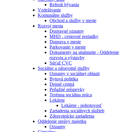
Referát bývania
Vzdelávanie
Komunálne služby
Obchod a služby v meste
Rozvoj mesta
Dopravné oznamy
MHD - cestovné poriadky
Doprava v meste
Parkovanie v meste
Dokumenty na stiahnutie - Oddelenie
rozvoja a výstavby
Súťaž CVC
Sociálne a zdravotné služby
Oznamy v sociálnej oblasti
Bytová politika
Denné centrá
Peňažné príspevky
Terénna sociálna práca
Lekárne
Lekárne - pohotovosť
Zariadenia sociálnych služieb
Zdravotnícke zariadenia
Oddelenie správy majetku
Oznamy
Cintoríny