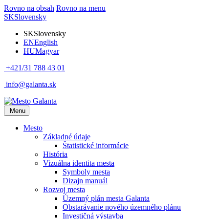
Rovno na obsah
Rovno na menu
SK
Slovensky
SK
Slovensky
EN
English
HU
Magyar
+421/31 788 43 01
info@galanta.sk
Menu
Mesto
Základné údaje
Štatistické informácie
História
Vizuálna identita mesta
Symboly mesta
Dizajn manuál
Rozvoj mesta
Územný plán mesta Galanta
Obstarávanie nového územného plánu
Investičná výstavba