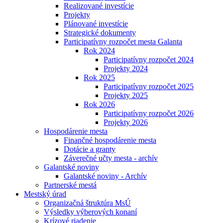
Realizované investície
Projekty
Plánované investície
Strategické dokumenty
Participatívny rozpočet mesta Galanta
Rok 2024
Participatívny rozpočet 2024
Projekty 2024
Rok 2025
Participatívny rozpočet 2025
Projekty 2025
Rok 2026
Participatívny rozpočet 2026
Projekty 2026
Hospodárenie mesta
Finančné hospodárenie mesta
Dotácie a granty
Záverečné učty mesta - archív
Galantské noviny
Galantské noviny - Archív
Partnerské mestá
Mestský úrad
Organizačná štruktúra MsÚ
Výsledky výberových konaní
Krízové riadenie