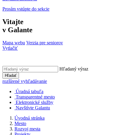
Prosím vstúpte do sekcie
Vitajte
v Galante
Mapa webu
Verzia pre seniorov
Vytlačiť
Hľadaný výraz
Hľadať
rozšírené vyhľadávanie
Úradná tabuľa
Transparentné mesto
Elektronické služby
Navštívte Galantu
Úvodná stránka
Mesto
Rozvoj mesta
Projekty