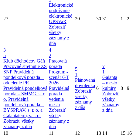
Elektronické
podpísanie
elektronické
27
29
30
31
1
2
UPSVaR
Zobraziť
všetky
záznamy z
dňa
3
4
5
2
Klub dôchodcov Gáň
Pracovná
Pracovné stretnutie ZŠ
porada
7
5
SNP
Pravidelná
Program -
1
1
pondelková porada –
scenár GT
Galanta
Plánovaná
oddelenie PR
2026
– mesto
dovolenka
Pravidelná pondelková
Pravidelná
6
kultúry
8
9
Zobraziť
porada – SMMG, s. r.
porada
Zobraziť
všetky
o.
Pravidelná
vedenia
všetky
záznamy
pondelková porada –
mesta
záznamy
z dňa
BYSPRAV, s. r. o. a
Zobraziť
z dňa
Galantaterm, s. r. o.
všetky
Zobraziť všetky
záznamy z
záznamy z dňa
dňa
10
11
12
13
14
15
16