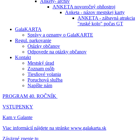
Ankety- archív
ANKETA novoročný ohňostroj
Anketa - názov mestskej karty
ANKETA - zábavná atrakcia
"ruské kolo" počas GT
GalaKARTA
Správy a oznamy o GalaKARTE
Regul. parkovanie
Otázky občanov
Odpovede na otázky občanov
Kontakt
Mestský úrad
Zoznam osôb
Tiesňové volania
Poruchová služba
Napíšte nám
PROGRAM 40. ROČNÍK
VSTUPENKY
Kam v Galante
Viac informácií nájdete na stránke www.galakarta.sk
Záväzné znenie tu