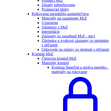
Poslanci MsZ
Zásady odmeňovania
Poslanecké kluby
Rokovania mestského zastupiteľstva
Materiály na zasadnutie MsZ
Uznesenia
Zápisnice z MsZ
Interpelácie
Záznamy zo zasadnutí MsZ - mp3
Zápisnice a zvukové záznamy zo stretnutia
s občanmi
Odpovede na otázky zo stretnutí s občanmi
Komisie MsZ
Členovia komisií MsZ
Materiály komisií
Komisia finančná a správa majetku -
materiály na rokovanie