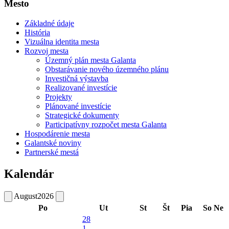
Mesto
Základné údaje
História
Vizuálna identita mesta
Rozvoj mesta
Územný plán mesta Galanta
Obstarávanie nového územného plánu
Investičná výstavba
Realizované investície
Projekty
Plánované investície
Strategické dokumenty
Participatívny rozpočet mesta Galanta
Hospodárenie mesta
Galantské noviny
Partnerské mestá
Kalendár
August
2026
Po
Ut
St
Št
Pia
So
Ne
28
1