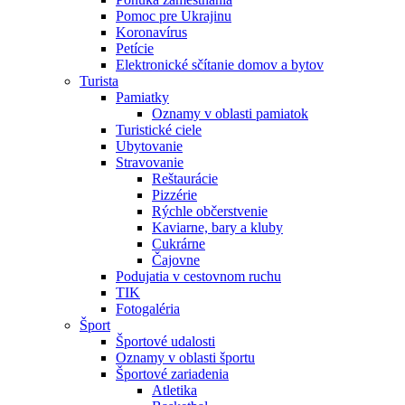
Pomoc pre Ukrajinu
Koronavírus
Petície
Elektronické sčítanie domov a bytov
Turista
Pamiatky
Oznamy v oblasti pamiatok
Turistické ciele
Ubytovanie
Stravovanie
Reštaurácie
Pizzérie
Rýchle občerstvenie
Kaviarne, bary a kluby
Cukrárne
Čajovne
Podujatia v cestovnom ruchu
TIK
Fotogaléria
Šport
Športové udalosti
Oznamy v oblasti športu
Športové zariadenia
Atletika