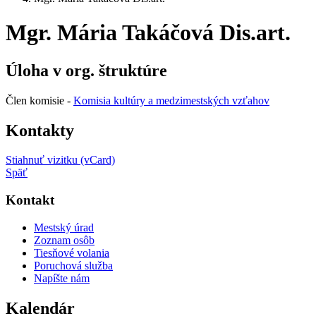
Mgr. Mária Takáčová Dis.art.
Úloha v org. štruktúre
Člen komisie -
Komisia kultúry a medzimestských vzťahov
Kontakty
Stiahnuť vizitku (vCard)
Späť
Kontakt
Mestský úrad
Zoznam osôb
Tiesňové volania
Poruchová služba
Napíšte nám
Kalendár