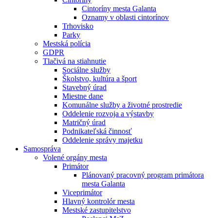
Cintoríny mesta Galanta
Oznamy v oblasti cintorínov
Trhovisko
Parky
Mestská polícia
GDPR
Tlačivá na stiahnutie
Sociálne služby
Školstvo, kultúra a šport
Stavebný úrad
Miestne dane
Komunálne služby a životné prostredie
Oddelenie rozvoja a výstavby
Matričný úrad
Podnikateľská činnosť
Oddelenie správy majetku
Samospráva
Volené orgány mesta
Primátor
Plánovaný pracovný program primátora
mesta Galanta
Viceprimátor
Hlavný kontrolór mesta
Mestské zastupitelstvo