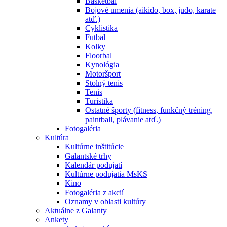
Basketbal
Bojové umenia (aikido, box, judo, karate
atď.)
Cyklistika
Futbal
Kolky
Floorbal
Kynológia
Motoršport
Stolný tenis
Tenis
Turistika
Ostatné športy (fitness, funkčný tréning,
paintball, plávanie atď.)
Fotogaléria
Kultúra
Kultúrne inštitúcie
Galantské trhy
Kalendár podujatí
Kultúrne podujatia MsKS
Kino
Fotogaléria z akcií
Oznamy v oblasti kultúry
Aktuálne z Galanty
Ankety