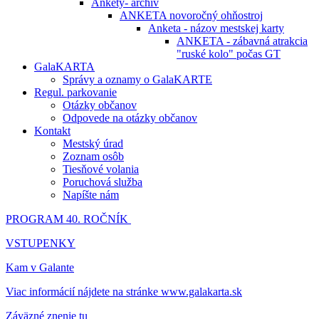
Ankety- archív
ANKETA novoročný ohňostroj
Anketa - názov mestskej karty
ANKETA - zábavná atrakcia
"ruské kolo" počas GT
GalaKARTA
Správy a oznamy o GalaKARTE
Regul. parkovanie
Otázky občanov
Odpovede na otázky občanov
Kontakt
Mestský úrad
Zoznam osôb
Tiesňové volania
Poruchová služba
Napíšte nám
PROGRAM 40. ROČNÍK
VSTUPENKY
Kam v Galante
Viac informácií nájdete na stránke www.galakarta.sk
Záväzné znenie tu