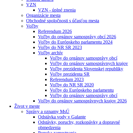
VZN
VZN - úplné znenia
Organizácie mesta
Obchodné spoločnosti s účasťou mesta
Voľby
Referendum 2026
Voľby do orgánov samosprávy obcí 2026
Voľby do Európskeho parlamentu 2024
Voľby do NR SR 2023
Voľby archív
Voľby do orgánov samosprávy obcí
Voľby do orgánov samosprávnych krajov
Voľby prezidenta Slovenskej republiky
Voľby prezidenta SR
Referendum 2023
Voľby do NR SR 2020
Voľby do Európskeho parlamentu
Voľby do orgánov samosprávy obcí
Voľby do orgánov samosprávnych krajov 2026
Život v meste
Správy a oznamy MsÚ
Odstávka vody v Galante
Odstávky, poruchy, rozkopávky a dopravné
obmedzenia
Ponuka zamestnania