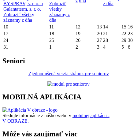
z dňa
BYSPRAV, s. r. o. a
Zobraziť
z dňa
Galantaterm, s. r. o.
všetky
Zobraziť všetky
záznamy z
záznamy z dňa
dňa
10
11
12
13
14
15
16
17
18
19
20
21
22
23
24
25
26
27
28
29
30
31
1
2
3
4
5
6
Seniori
Zjednodušená verzia stránok pre seniorov
MOBILNÁ APLIKÁCIA
Sledujte informácie z nášho webu v
mobilnej aplikácii -
V OBRAZE.
Môže vás zaujímať viac