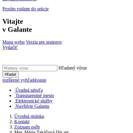
Prosím vstúpte do sekcie
Vitajte
v Galante
Mapa webu
Verzia pre seniorov
Vytlačiť
Hľadaný výraz
Hľadať
rozšírené vyhľadávanie
Úradná tabuľa
Transparentné mesto
Elektronické služby
Navštívte Galantu
Úvodná stránka
Kontakt
Zoznam osôb
Mgr. Mária Takáčová Dis.art.