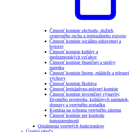
Činnosť komisie obchodu, služieb,
cestovného ruchu a regionálneho rozvoja
Činnosť komisie sociálno-zdravotnej a
bytovej
Činnosť komisie kultúry a
medzimestských vzťahov
Činnosť komisie finančnej a správy
majetku
Činnosť komisie športu, mládeže a telesnej
výchovy
Činnosť komisie školstva
Činnosť legislatívno-právnej komisie
Činnosť komisie investičnej výstavby,
životného prostredia, kultúrnych pamiatok,
dopravy a verejného poriadku
Komisia na ochranu verejného záujmu
Činnosť komisie pre kontrolu
transparentnosti
Oznámenia verejných funkcionárov
Úradná tabuľa