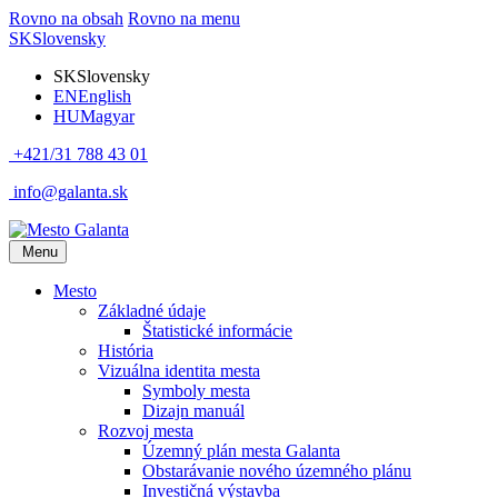
Rovno na obsah
Rovno na menu
SK
Slovensky
SK
Slovensky
EN
English
HU
Magyar
+421/31 788 43 01
info@galanta.sk
Menu
Mesto
Základné údaje
Štatistické informácie
História
Vizuálna identita mesta
Symboly mesta
Dizajn manuál
Rozvoj mesta
Územný plán mesta Galanta
Obstarávanie nového územného plánu
Investičná výstavba