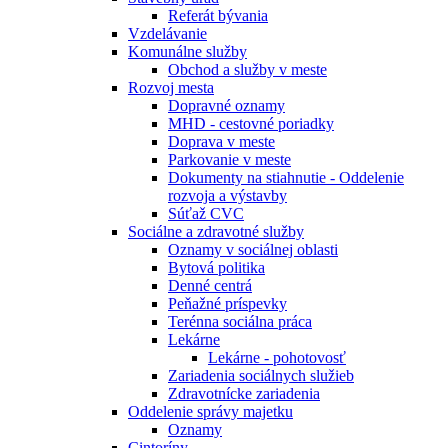
Referát bývania
Vzdelávanie
Komunálne služby
Obchod a služby v meste
Rozvoj mesta
Dopravné oznamy
MHD - cestovné poriadky
Doprava v meste
Parkovanie v meste
Dokumenty na stiahnutie - Oddelenie
rozvoja a výstavby
Súťaž CVC
Sociálne a zdravotné služby
Oznamy v sociálnej oblasti
Bytová politika
Denné centrá
Peňažné príspevky
Terénna sociálna práca
Lekárne
Lekárne - pohotovosť
Zariadenia sociálnych služieb
Zdravotnícke zariadenia
Oddelenie správy majetku
Oznamy
Cintoríny