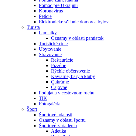
Pomoc pre Ukrajinu
Koronavírus
Petície
Elektronické sčítanie domov a bytov
Turista
Pamiatky
Oznamy v oblasti pamiatok
Turistické ciele
Ubytovanie
Stravovanie
Reštaurácie
Pizzérie
Rýchle občerstvenie
Kaviarne, bary a kluby
Cukrárne
Čajovne
Podujatia v cestovnom ruchu
TIK
Fotogaléria
Šport
Športové udalosti
Oznamy v oblasti športu
Športové zariadenia
Atletika