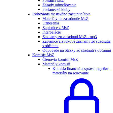
Poslanci MsZ
Zásady odmeňovania
Poslanecké kluby
Rokovania mestského zastupiteľstva
Materiály na zasadnutie MsZ
Uznesenia
Zápisnice z MsZ
Interpelácie
Záznamy zo zasadnutí MsZ - mp3
Zápisnice a zvukové záznamy zo stretnutia
s občanmi
Odpovede na otázky zo stretnutí s občanmi
Komisie MsZ
Členovia komisií MsZ
Materiály komisií
Komisia finančná a správa majetku -
materiály na rokovanie