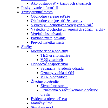
Ako postupovať v krízových situáciach
Poskytovanie informácií
Transparentné mesto
Obchodné verejné súťaže
Obchodné verejné súťaže - archív
Výsledky Obchodných verejných súťaží
Výsledky Obchodných verejných súťaží - archív
Verejné obstarávanie
Povinné zverejňovanie
Prevod majetku mesta
Služby
Miestne dane a poplatky
Tlačivá a formuláre
Výšky sadzieb
Odpadové hospodárstvo
Separácia - triedenie odpadu
Oznamy v oblasti OH
VZN o odpadoch
Životné prostredie
Životné prostredie
Oznámenia o začatí konania o výrube
drevín
Evidencia obyvateľstva
Matričný úrad
Stavebný úrad