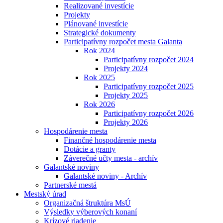
Realizované investície
Projekty
Plánované investície
Strategické dokumenty
Participatívny rozpočet mesta Galanta
Rok 2024
Participatívny rozpočet 2024
Projekty 2024
Rok 2025
Participatívny rozpočet 2025
Projekty 2025
Rok 2026
Participatívny rozpočet 2026
Projekty 2026
Hospodárenie mesta
Finančné hospodárenie mesta
Dotácie a granty
Záverečné učty mesta - archív
Galantské noviny
Galantské noviny - Archív
Partnerské mestá
Mestský úrad
Organizačná štruktúra MsÚ
Výsledky výberových konaní
Krízové riadenie