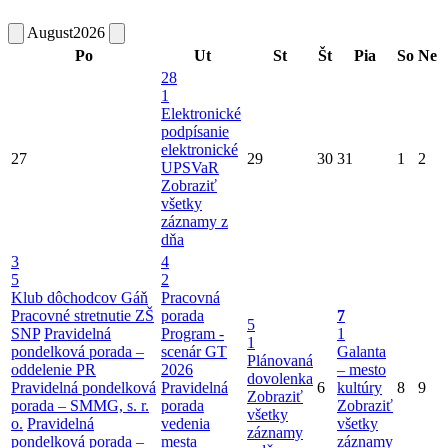
August
2026
Po
Ut
St
Št
Pia
So
Ne
28
1
Elektronické
podpísanie
elektronické
27
29
30
31
1
2
UPSVaR
Zobraziť
všetky
záznamy z
dňa
3
4
5
2
Klub dôchodcov Gáň
Pracovná
Pracovné stretnutie ZŠ
porada
7
5
SNP
Pravidelná
Program -
1
1
pondelková porada –
scenár GT
Galanta
Plánovaná
oddelenie PR
2026
– mesto
dovolenka
Pravidelná pondelková
Pravidelná
6
kultúry
8
9
Zobraziť
porada – SMMG, s. r.
porada
Zobraziť
všetky
o.
Pravidelná
vedenia
všetky
záznamy
pondelková porada –
mesta
záznamy