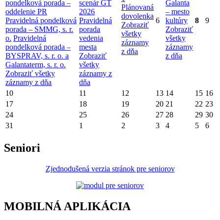
pondelková porada –
scenár GT
Galanta
Plánovaná
oddelenie PR
2026
– mesto
dovolenka
Pravidelná pondelková
Pravidelná
6
kultúry
8
9
Zobraziť
porada – SMMG, s. r.
porada
Zobraziť
všetky
o.
Pravidelná
vedenia
všetky
záznamy
pondelková porada –
mesta
záznamy
z dňa
BYSPRAV, s. r. o. a
Zobraziť
z dňa
Galantaterm, s. r. o.
všetky
Zobraziť všetky
záznamy z
záznamy z dňa
dňa
10
11
12
13
14
15
16
17
18
19
20
21
22
23
24
25
26
27
28
29
30
31
1
2
3
4
5
6
Seniori
Zjednodušená verzia stránok pre seniorov
MOBILNÁ APLIKÁCIA