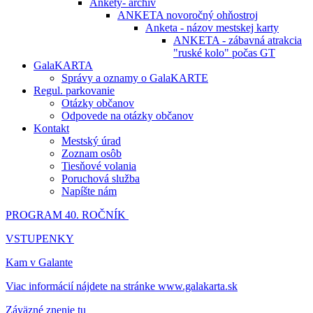
Ankety- archív
ANKETA novoročný ohňostroj
Anketa - názov mestskej karty
ANKETA - zábavná atrakcia
"ruské kolo" počas GT
GalaKARTA
Správy a oznamy o GalaKARTE
Regul. parkovanie
Otázky občanov
Odpovede na otázky občanov
Kontakt
Mestský úrad
Zoznam osôb
Tiesňové volania
Poruchová služba
Napíšte nám
PROGRAM 40. ROČNÍK
VSTUPENKY
Kam v Galante
Viac informácií nájdete na stránke www.galakarta.sk
Záväzné znenie tu