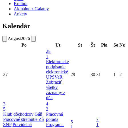
Kultúra
Aktuálne z Galanty
Ankety
Kalendár
August
2026
Po
Ut
St
Št
Pia
So
Ne
28
1
Elektronické
podpísanie
elektronické
27
29
30
31
1
2
UPSVaR
Zobraziť
všetky
záznamy z
dňa
3
4
5
2
Klub dôchodcov Gáň
Pracovná
Pracovné stretnutie ZŠ
porada
7
5
SNP
Pravidelná
Program -
1
1