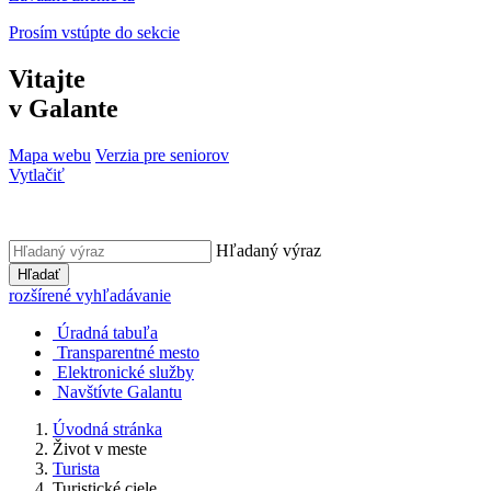
Prosím vstúpte do sekcie
Vitajte
v Galante
Mapa webu
Verzia pre seniorov
Vytlačiť
Hľadaný výraz
Hľadať
rozšírené vyhľadávanie
Úradná tabuľa
Transparentné mesto
Elektronické služby
Navštívte Galantu
Úvodná stránka
Život v meste
Turista
Turistické ciele