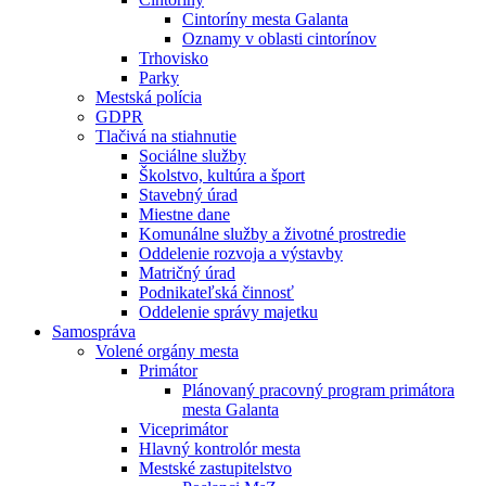
Cintoríny mesta Galanta
Oznamy v oblasti cintorínov
Trhovisko
Parky
Mestská polícia
GDPR
Tlačivá na stiahnutie
Sociálne služby
Školstvo, kultúra a šport
Stavebný úrad
Miestne dane
Komunálne služby a životné prostredie
Oddelenie rozvoja a výstavby
Matričný úrad
Podnikateľská činnosť
Oddelenie správy majetku
Samospráva
Volené orgány mesta
Primátor
Plánovaný pracovný program primátora
mesta Galanta
Viceprimátor
Hlavný kontrolór mesta
Mestské zastupitelstvo