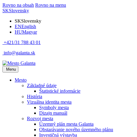
Rovno na obsah
Rovno na menu
SK
Slovensky
SK
Slovensky
EN
English
HU
Magyar
+421/31 788 43 01
info@galanta.sk
Menu
Mesto
Základné údaje
Štatistické informácie
História
Vizuálna identita mesta
Symboly mesta
Dizajn manuál
Rozvoj mesta
Územný plán mesta Galanta
Obstarávanie nového územného plánu
Investičná výstavba