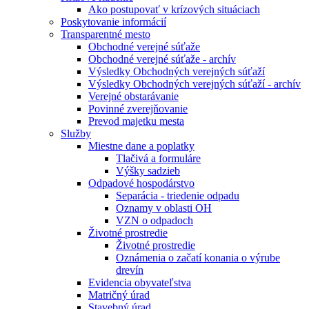
Ako postupovať v krízových situáciach
Poskytovanie informácií
Transparentné mesto
Obchodné verejné súťaže
Obchodné verejné súťaže - archív
Výsledky Obchodných verejných súťaží
Výsledky Obchodných verejných súťaží - archív
Verejné obstarávanie
Povinné zverejňovanie
Prevod majetku mesta
Služby
Miestne dane a poplatky
Tlačivá a formuláre
Výšky sadzieb
Odpadové hospodárstvo
Separácia - triedenie odpadu
Oznamy v oblasti OH
VZN o odpadoch
Životné prostredie
Životné prostredie
Oznámenia o začatí konania o výrube
drevín
Evidencia obyvateľstva
Matričný úrad
Stavebný úrad