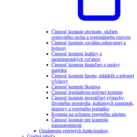
Činnosť komisie obchodu, služieb,
cestovného ruchu a regionálneho rozvoja
Činnosť komisie sociálno-zdravotnej a
bytovej
Činnosť komisie kultúry a
medzimestských vzťahov
Činnosť komisie finančnej a správy
majetku
Činnosť komisie športu, mládeže a telesnej
výchovy
Činnosť komisie školstva
Činnosť legislatívno-právnej komisie
Činnosť komisie investičnej výstavby,
životného prostredia, kultúrnych pamiatok,
dopravy a verejného poriadku
Komisia na ochranu verejného záujmu
Činnosť komisie pre kontrolu
transparentnosti
Oznámenia verejných funkcionárov
Úradná tabuľa