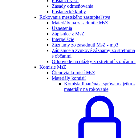
Poslanci MsZ
Zásady odmeňovania
Poslanecké kluby
Rokovania mestského zastupiteľstva
Materiály na zasadnutie MsZ
Uznesenia
Zápisnice z MsZ
Interpelácie
Záznamy zo zasadnutí MsZ - mp3
Zápisnice a zvukové záznamy zo stretnutia
s občanmi
Odpovede na otázky zo stretnutí s občanmi
Komisie MsZ
Členovia komisií MsZ
Materiály komisií
Komisia finančná a správa majetku -
materiály na rokovanie