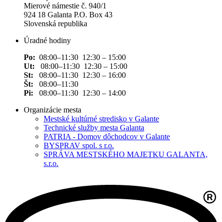
Mierové námestie č. 940/1
924 18 Galanta P.O. Box 43
Slovenská republika
Úradné hodiny
Po:
08:00–11:30 12:30 – 15:00
Ut:
08:00–11:30 12:30 – 15:00
St:
08:00–11:30 12:30 – 16:00
Št:
08:00–11:30
Pi:
08:00–11:30 12:30 – 14:00
Organizácie mesta
Mestské kultúrné stredisko v Galante
Technické služby mesta Galanta
PATRIA - Domov dôchodcov v Galante
BYSPRAV spol. s r.o.
SPRÁVA MESTSKÉHO MAJETKU GALANTA,
s.r.o.