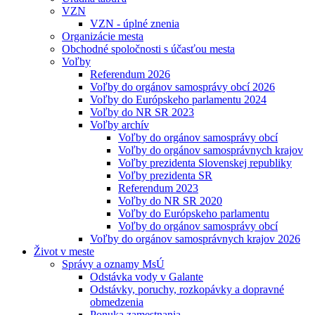
VZN
VZN - úplné znenia
Organizácie mesta
Obchodné spoločnosti s účasťou mesta
Voľby
Referendum 2026
Voľby do orgánov samosprávy obcí 2026
Voľby do Európskeho parlamentu 2024
Voľby do NR SR 2023
Voľby archív
Voľby do orgánov samosprávy obcí
Voľby do orgánov samosprávnych krajov
Voľby prezidenta Slovenskej republiky
Voľby prezidenta SR
Referendum 2023
Voľby do NR SR 2020
Voľby do Európskeho parlamentu
Voľby do orgánov samosprávy obcí
Voľby do orgánov samosprávnych krajov 2026
Život v meste
Správy a oznamy MsÚ
Odstávka vody v Galante
Odstávky, poruchy, rozkopávky a dopravné
obmedzenia
Ponuka zamestnania