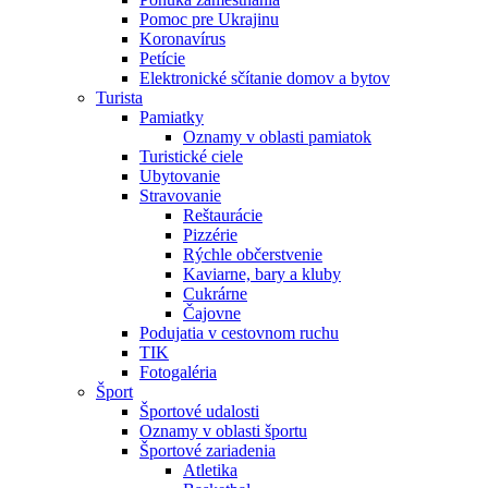
Pomoc pre Ukrajinu
Koronavírus
Petície
Elektronické sčítanie domov a bytov
Turista
Pamiatky
Oznamy v oblasti pamiatok
Turistické ciele
Ubytovanie
Stravovanie
Reštaurácie
Pizzérie
Rýchle občerstvenie
Kaviarne, bary a kluby
Cukrárne
Čajovne
Podujatia v cestovnom ruchu
TIK
Fotogaléria
Šport
Športové udalosti
Oznamy v oblasti športu
Športové zariadenia
Atletika