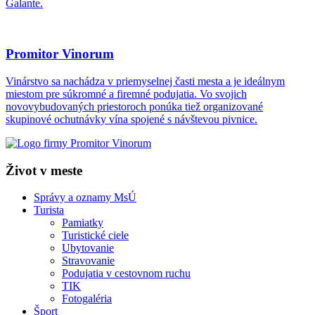
Galante.
Promitor Vinorum
Vinárstvo sa nachádza v priemyselnej časti mesta a je ideálnym
miestom pre súkromné a firemné podujatia. Vo svojich
novovybudovaných priestoroch ponúka tiež organizované
skupinové ochutnávky vína spojené s návštevou pivnice.
Život v meste
Správy a oznamy MsÚ
Turista
Pamiatky
Turistické ciele
Ubytovanie
Stravovanie
Podujatia v cestovnom ruchu
TIK
Fotogaléria
Šport