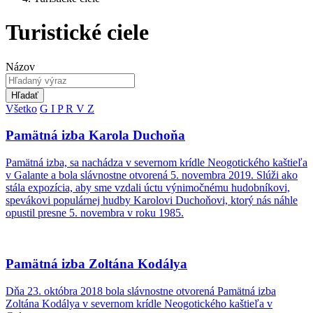
Turistické ciele
Názov
Hľadať
Všetko
G
I
P
R
V
Z
Pamätná izba Karola Duchoňa
Pamätná izba, sa nachádza v severnom krídle Neogotického kaštieľa
v Galante a bola slávnostne otvorená 5. novembra 2019. Slúži ako
stála expozícia, aby sme vzdali úctu výnimočnému hudobníkovi,
spevákovi populárnej hudby Karolovi Duchoňovi, ktorý nás náhle
opustil presne 5. novembra v roku 1985.
Pamätná izba Zoltána Kodálya
Dňa 23. októbra 2018 bola slávnostne otvorená Pamätná izba
Zoltána Kodálya v severnom krídle Neogotického kaštieľa v