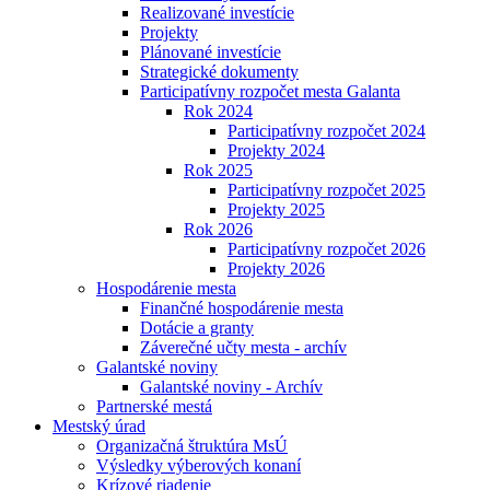
Realizované investície
Projekty
Plánované investície
Strategické dokumenty
Participatívny rozpočet mesta Galanta
Rok 2024
Participatívny rozpočet 2024
Projekty 2024
Rok 2025
Participatívny rozpočet 2025
Projekty 2025
Rok 2026
Participatívny rozpočet 2026
Projekty 2026
Hospodárenie mesta
Finančné hospodárenie mesta
Dotácie a granty
Záverečné učty mesta - archív
Galantské noviny
Galantské noviny - Archív
Partnerské mestá
Mestský úrad
Organizačná štruktúra MsÚ
Výsledky výberových konaní
Krízové riadenie