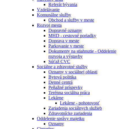
Referát bývania
Vzdelávanie
Komunálne služby
Obchod a služby v meste
Rozvoj mesta
Dopravné oznamy
MHD - cestovné poriadky
Doprava v meste
Parkovanie v meste
Dokumenty na stiahnutie - Oddelenie
rozvoja a výstavby
Súťaž CVC
Sociálne a zdravotné služby
Oznamy v sociálnej oblasti
Bytová politika
Denné centrá
Peňažné príspevky
Terénna sociálna práca
Lekárne
Lekárne - pohotovosť
Zariadenia sociálnych služieb
Zdravotnícke zariadenia
Oddelenie správy majetku
Oznamy
Cintoríny