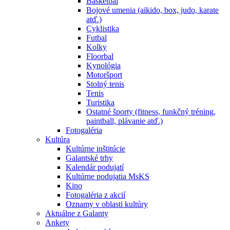
Basketbal
Bojové umenia (aikido, box, judo, karate
atď.)
Cyklistika
Futbal
Kolky
Floorbal
Kynológia
Motoršport
Stolný tenis
Tenis
Turistika
Ostatné športy (fitness, funkčný tréning,
paintball, plávanie atď.)
Fotogaléria
Kultúra
Kultúrne inštitúcie
Galantské trhy
Kalendár podujatí
Kultúrne podujatia MsKS
Kino
Fotogaléria z akcií
Oznamy v oblasti kultúry
Aktuálne z Galanty
Ankety