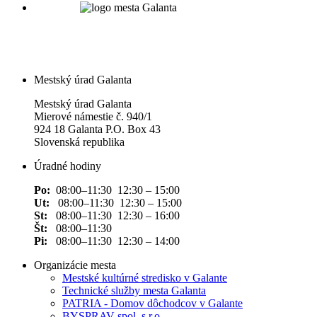
Mestský úrad Galanta
Mestský úrad Galanta
Mierové námestie č. 940/1
924 18 Galanta P.O. Box 43
Slovenská republika
Úradné hodiny
Po:
08:00–11:30 12:30 – 15:00
Ut:
08:00–11:30 12:30 – 15:00
St:
08:00–11:30 12:30 – 16:00
Št:
08:00–11:30
Pi:
08:00–11:30 12:30 – 14:00
Organizácie mesta
Mestské kultúrné stredisko v Galante
Technické služby mesta Galanta
PATRIA - Domov dôchodcov v Galante
BYSPRAV spol. s r.o.