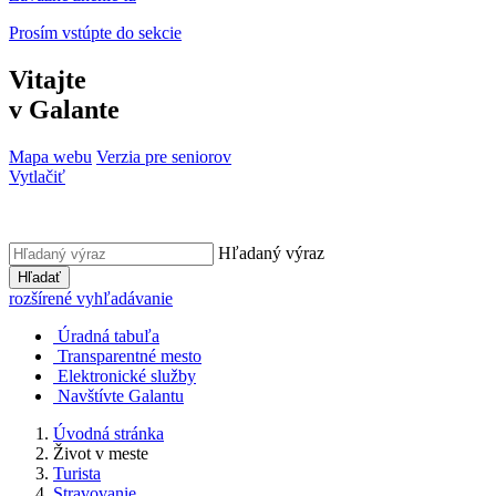
Prosím vstúpte do sekcie
Vitajte
v Galante
Mapa webu
Verzia pre seniorov
Vytlačiť
Hľadaný výraz
Hľadať
rozšírené vyhľadávanie
Úradná tabuľa
Transparentné mesto
Elektronické služby
Navštívte Galantu
Úvodná stránka
Život v meste
Turista
Stravovanie