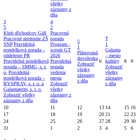
všetky
záznamy z
dňa
3
4
5
2
Klub dôchodcov Gáň
Pracovná
Pracovné stretnutie ZŠ
porada
7
5
SNP
Pravidelná
Program -
1
1
pondelková porada –
scenár GT
Galanta
Plánovaná
oddelenie PR
2026
– mesto
dovolenka
Pravidelná pondelková
Pravidelná
6
kultúry
8
9
Zobraziť
porada – SMMG, s. r.
porada
Zobraziť
všetky
o.
Pravidelná
vedenia
všetky
záznamy
pondelková porada –
mesta
záznamy
z dňa
BYSPRAV, s. r. o. a
Zobraziť
z dňa
Galantaterm, s. r. o.
všetky
Zobraziť všetky
záznamy z
záznamy z dňa
dňa
10
11
12
13
14
15
16
17
18
19
20
21
22
23
24
25
26
27
28
29
30
31
1
2
3
4
5
6