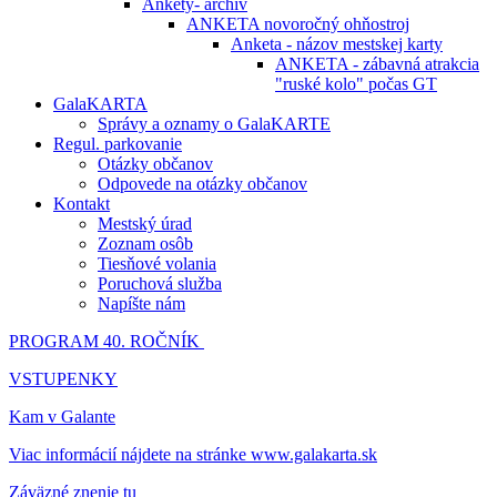
Ankety- archív
ANKETA novoročný ohňostroj
Anketa - názov mestskej karty
ANKETA - zábavná atrakcia
"ruské kolo" počas GT
GalaKARTA
Správy a oznamy o GalaKARTE
Regul. parkovanie
Otázky občanov
Odpovede na otázky občanov
Kontakt
Mestský úrad
Zoznam osôb
Tiesňové volania
Poruchová služba
Napíšte nám
PROGRAM 40. ROČNÍK
VSTUPENKY
Kam v Galante
Viac informácií nájdete na stránke www.galakarta.sk
Záväzné znenie tu