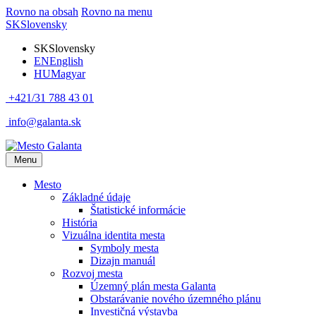
Rovno na obsah
Rovno na menu
SK
Slovensky
SK
Slovensky
EN
English
HU
Magyar
+421/31 788 43 01
info@galanta.sk
Menu
Mesto
Základné údaje
Štatistické informácie
História
Vizuálna identita mesta
Symboly mesta
Dizajn manuál
Rozvoj mesta
Územný plán mesta Galanta
Obstarávanie nového územného plánu
Investičná výstavba