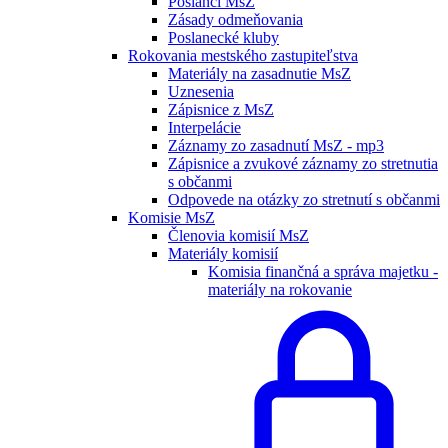
Poslanci MsZ
Zásady odmeňovania
Poslanecké kluby
Rokovania mestského zastupiteľstva
Materiály na zasadnutie MsZ
Uznesenia
Zápisnice z MsZ
Interpelácie
Záznamy zo zasadnutí MsZ - mp3
Zápisnice a zvukové záznamy zo stretnutia
s občanmi
Odpovede na otázky zo stretnutí s občanmi
Komisie MsZ
Členovia komisií MsZ
Materiály komisií
Komisia finančná a správa majetku -
materiály na rokovanie