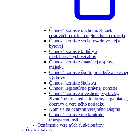
Činnosť komisie obchodu, služieb,
cestovného ruchu a regionálneho rozvoja
Činnosť komisie sociálno-zdravotnej a
bytovej
Činnosť komisie kultúry a
medzimestských vzťahov
Činnosť komisie finančnej a správy
majetku
Činnosť komisie športu, mládeže a telesnej
výchovy
Činnosť komisie školstva
Činnosť legislatívno-právnej komisie
Činnosť komisie investičnej výstavby,
životného prostredia, kultúrnych pamiatok,
dopravy a verejného poriadku
Komisia na ochranu verejného záujmu
Činnosť komisie pre kontrolu
transparentnosti
Oznámenia verejných funkcionárov
Úradná tabuľa