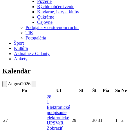
Pizzérie
Rýchle občerstvenie
Kaviarne, bary a kluby
Cukrárne
Čajovne
Podujatia v cestovnom ruchu
TIK
Fotogaléria
Šport
Kultúra
Aktuálne z Galanty
Ankety
Kalendár
August
2026
Po
Ut
St
Št
Pia
So
Ne
28
1
Elektronické
podpísanie
elektronické
27
29
30
31
1
2
UPSVaR
Zobraziť