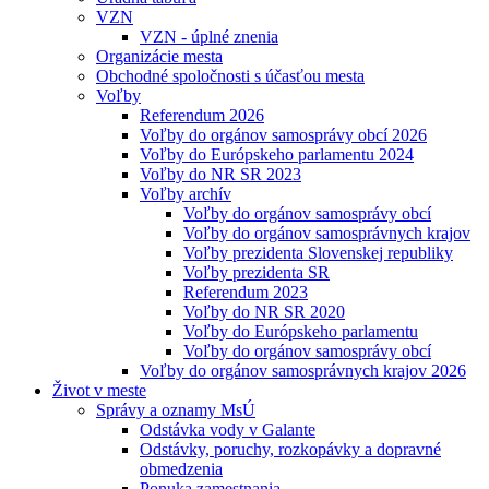
VZN
VZN - úplné znenia
Organizácie mesta
Obchodné spoločnosti s účasťou mesta
Voľby
Referendum 2026
Voľby do orgánov samosprávy obcí 2026
Voľby do Európskeho parlamentu 2024
Voľby do NR SR 2023
Voľby archív
Voľby do orgánov samosprávy obcí
Voľby do orgánov samosprávnych krajov
Voľby prezidenta Slovenskej republiky
Voľby prezidenta SR
Referendum 2023
Voľby do NR SR 2020
Voľby do Európskeho parlamentu
Voľby do orgánov samosprávy obcí
Voľby do orgánov samosprávnych krajov 2026
Život v meste
Správy a oznamy MsÚ
Odstávka vody v Galante
Odstávky, poruchy, rozkopávky a dopravné
obmedzenia
Ponuka zamestnania