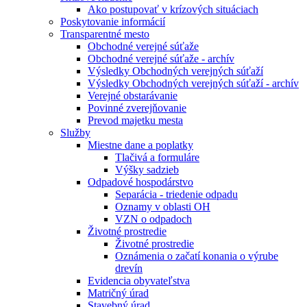
Ako postupovať v krízových situáciach
Poskytovanie informácií
Transparentné mesto
Obchodné verejné súťaže
Obchodné verejné súťaže - archív
Výsledky Obchodných verejných súťaží
Výsledky Obchodných verejných súťaží - archív
Verejné obstarávanie
Povinné zverejňovanie
Prevod majetku mesta
Služby
Miestne dane a poplatky
Tlačivá a formuláre
Výšky sadzieb
Odpadové hospodárstvo
Separácia - triedenie odpadu
Oznamy v oblasti OH
VZN o odpadoch
Životné prostredie
Životné prostredie
Oznámenia o začatí konania o výrube
drevín
Evidencia obyvateľstva
Matričný úrad
Stavebný úrad