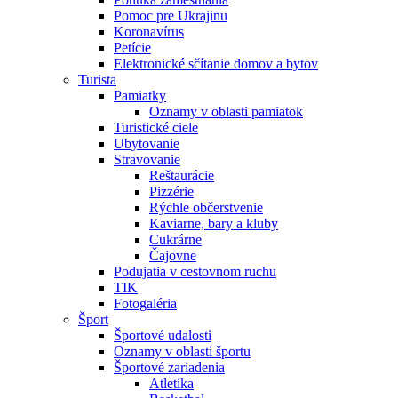
Pomoc pre Ukrajinu
Koronavírus
Petície
Elektronické sčítanie domov a bytov
Turista
Pamiatky
Oznamy v oblasti pamiatok
Turistické ciele
Ubytovanie
Stravovanie
Reštaurácie
Pizzérie
Rýchle občerstvenie
Kaviarne, bary a kluby
Cukrárne
Čajovne
Podujatia v cestovnom ruchu
TIK
Fotogaléria
Šport
Športové udalosti
Oznamy v oblasti športu
Športové zariadenia
Atletika