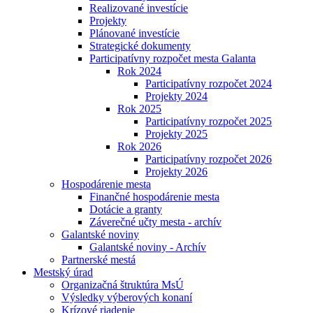
Realizované investície
Projekty
Plánované investície
Strategické dokumenty
Participatívny rozpočet mesta Galanta
Rok 2024
Participatívny rozpočet 2024
Projekty 2024
Rok 2025
Participatívny rozpočet 2025
Projekty 2025
Rok 2026
Participatívny rozpočet 2026
Projekty 2026
Hospodárenie mesta
Finančné hospodárenie mesta
Dotácie a granty
Záverečné učty mesta - archív
Galantské noviny
Galantské noviny - Archív
Partnerské mestá
Mestský úrad
Organizačná štruktúra MsÚ
Výsledky výberových konaní
Krízové riadenie