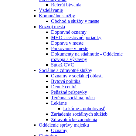
Referát bývania
Vzdelávanie
Komunálne služby
Obchod a služby v meste
Rozvoj mesta
Dopravné oznamy
MHD - cestovné poriadky
Doprava v meste
Parkovanie v meste
Dokumenty na stiahnutie - Oddelenie
rozvoja a výstavby
Súťaž CVC
Sociálne a zdravotné služby
Oznamy v sociálnej oblasti
Bytová politika
Denné centrá
Peňažné príspevky
Terénna sociálna práca
Lekárne
Lekárne - pohotovosť
Zariadenia sociálnych služieb
Zdravotnícke zariadenia
Oddelenie správy majetku
Oznamy
Cintoríny