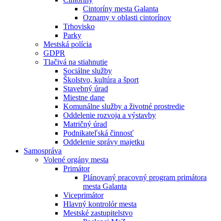
Cintoríny mesta Galanta
Oznamy v oblasti cintorínov
Trhovisko
Parky
Mestská polícia
GDPR
Tlačivá na stiahnutie
Sociálne služby
Školstvo, kultúra a šport
Stavebný úrad
Miestne dane
Komunálne služby a životné prostredie
Oddelenie rozvoja a výstavby
Matričný úrad
Podnikateľská činnosť
Oddelenie správy majetku
Samospráva
Volené orgány mesta
Primátor
Plánovaný pracovný program primátora
mesta Galanta
Viceprimátor
Hlavný kontrolór mesta
Mestské zastupitelstvo