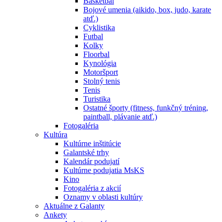
Basketbal
Bojové umenia (aikido, box, judo, karate
atď.)
Cyklistika
Futbal
Kolky
Floorbal
Kynológia
Motoršport
Stolný tenis
Tenis
Turistika
Ostatné športy (fitness, funkčný tréning,
paintball, plávanie atď.)
Fotogaléria
Kultúra
Kultúrne inštitúcie
Galantské trhy
Kalendár podujatí
Kultúrne podujatia MsKS
Kino
Fotogaléria z akcií
Oznamy v oblasti kultúry
Aktuálne z Galanty
Ankety