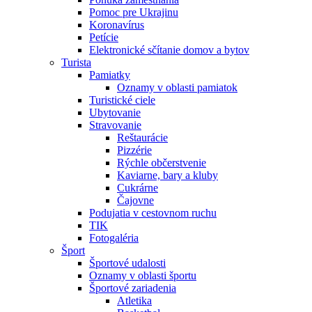
Pomoc pre Ukrajinu
Koronavírus
Petície
Elektronické sčítanie domov a bytov
Turista
Pamiatky
Oznamy v oblasti pamiatok
Turistické ciele
Ubytovanie
Stravovanie
Reštaurácie
Pizzérie
Rýchle občerstvenie
Kaviarne, bary a kluby
Cukrárne
Čajovne
Podujatia v cestovnom ruchu
TIK
Fotogaléria
Šport
Športové udalosti
Oznamy v oblasti športu
Športové zariadenia
Atletika