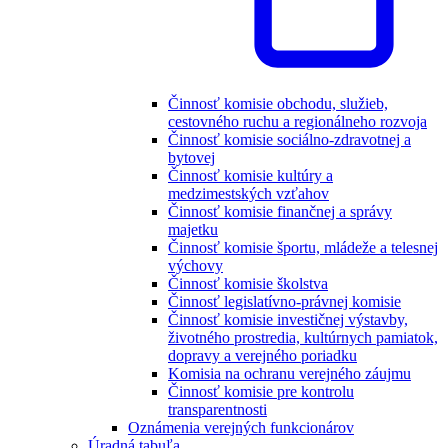
Činnosť komisie obchodu, služieb,
cestovného ruchu a regionálneho rozvoja
Činnosť komisie sociálno-zdravotnej a
bytovej
Činnosť komisie kultúry a
medzimestských vzťahov
Činnosť komisie finančnej a správy
majetku
Činnosť komisie športu, mládeže a telesnej
výchovy
Činnosť komisie školstva
Činnosť legislatívno-právnej komisie
Činnosť komisie investičnej výstavby,
životného prostredia, kultúrnych pamiatok,
dopravy a verejného poriadku
Komisia na ochranu verejného záujmu
Činnosť komisie pre kontrolu
transparentnosti
Oznámenia verejných funkcionárov
Úradná tabuľa