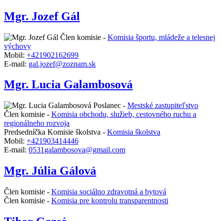
Mgr. Jozef Gál
Člen komisie -
Komisia športu, mládeže a telesnej
výchovy
Mobil:
+421902162699
E-mail:
gal.jozef@zoznam.sk
Mgr. Lucia Galambosová
Poslanec -
Mestské zastupiteľstvo
Člen komisie -
Komisia obchodu, služieb, cestovného ruchu a
regionálneho rozvoja
Predsedníčka Komisie školstva -
Komisia školstva
Mobil:
+421903414446
E-mail:
0531galambosova@gmail.com
Mgr. Júlia Gálová
Člen komisie -
Komisia sociálno zdravotná a bytová
Člen komisie -
Komisia pre kontrolu transparentnosti