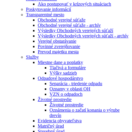
Ako postupovať v krízových situáciach
Poskytovanie informácií
Transparentné mesto
Obchodné verejné súťaže
Obchodné verejné súťaže - archív
Výsledky Obchodných verejných súťaží
Výsledky Obchodných verejných súťaží - archív
Verejné obstarávanie
Povinné zverejňovanie
Prevod majetku mesta
Služby
Miestne dane a poplatky
Tlačivá a formuláre
Výšky sadzieb
Odpadové hospodárstvo
Separácia - triedenie odpadu
Oznamy v oblasti OH
VZN o odpadoch
Životné prostredie
Životné prostredie
Oznámenia o začatí konania o výrube
drevín
Evidencia obyvateľstva
Matričný úrad
Stavebný úrad