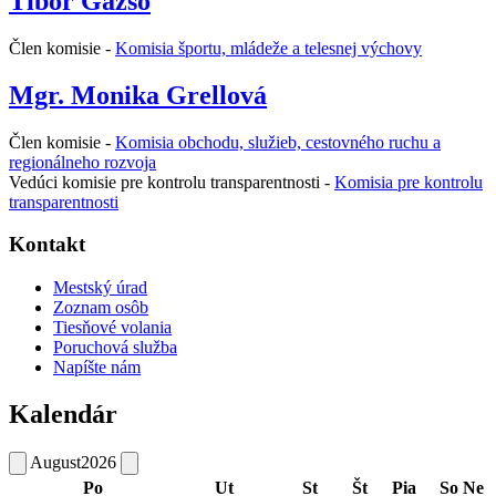
Tibor Gazsó
Člen komisie -
Komisia športu, mládeže a telesnej výchovy
Mgr. Monika Grellová
Člen komisie -
Komisia obchodu, služieb, cestovného ruchu a
regionálneho rozvoja
Vedúci komisie pre kontrolu transparentnosti -
Komisia pre kontrolu
transparentnosti
Kontakt
Mestský úrad
Zoznam osôb
Tiesňové volania
Poruchová služba
Napíšte nám
Kalendár
August
2026
Po
Ut
St
Št
Pia
So
Ne