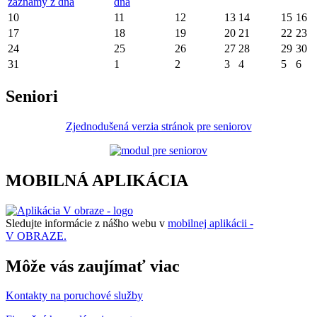
záznamy z dňa
dňa
10
11
12
13
14
15
16
17
18
19
20
21
22
23
24
25
26
27
28
29
30
31
1
2
3
4
5
6
Seniori
Zjednodušená verzia stránok pre seniorov
MOBILNÁ APLIKÁCIA
Sledujte informácie z nášho webu v
mobilnej aplikácii -
V OBRAZE.
Môže vás zaujímať viac
Kontakty na poruchové služby