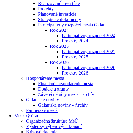
Realizované investície
Projekty
Plánované investície
Strategické dokumenty
Participatívny rozpočet mesta Galanta
Rok 2024
Participatívny rozpočet 2024
Projekty 2024
Rok 2025
Participatívny rozpočet 2025
Projekty 2025
Rok 2026
Participatívny rozpočet 2026
Projekty 2026
Hospodárenie mesta
Finančné hospodárenie mesta
Dotácie a granty
Záverečné učty mesta - archív
Galantské noviny
Galantské noviny - Archív
Partnerské mestá
Mestský úrad
Organizačná štruktúra MsÚ
Výsledky výberových konaní
Krízové riadenie