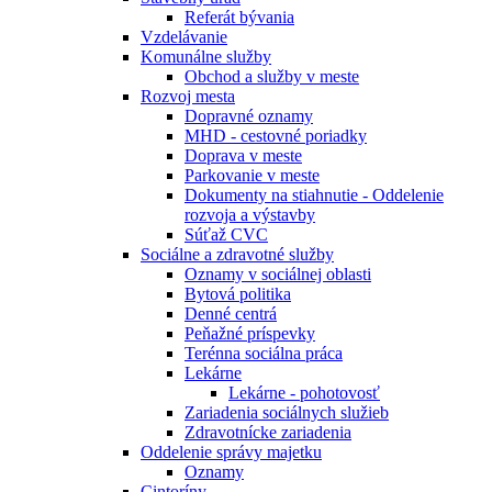
Referát bývania
Vzdelávanie
Komunálne služby
Obchod a služby v meste
Rozvoj mesta
Dopravné oznamy
MHD - cestovné poriadky
Doprava v meste
Parkovanie v meste
Dokumenty na stiahnutie - Oddelenie
rozvoja a výstavby
Súťaž CVC
Sociálne a zdravotné služby
Oznamy v sociálnej oblasti
Bytová politika
Denné centrá
Peňažné príspevky
Terénna sociálna práca
Lekárne
Lekárne - pohotovosť
Zariadenia sociálnych služieb
Zdravotnícke zariadenia
Oddelenie správy majetku
Oznamy
Cintoríny