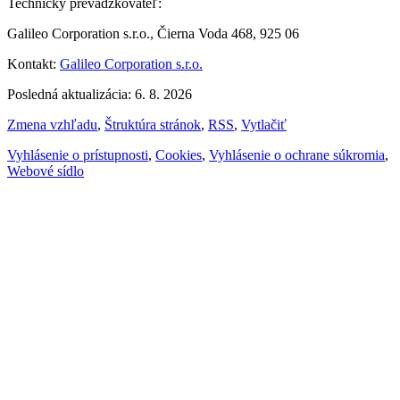
Technický prevádzkovateľ:
Galileo Corporation s.r.o., Čierna Voda 468, 925 06
Kontakt:
Galileo Corporation s.r.o.
Posledná aktualizácia: 6. 8. 2026
Zmena vzhľadu
,
Štruktúra stránok
,
RSS
,
Vytlačiť
Vyhlásenie o prístupnosti
,
Cookies
,
Vyhlásenie o ochrane súkromia
,
Webové sídlo