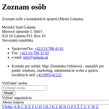
Zoznam osôb
Zoznam osôb a kontaktných spojení (Mesto Galanta)
Mestský úrad Galanta
Mierové námestie č. 940/1
924 18 Galanta P.O. Box 43
Slovenská republika
Spojovateľka:
+421/31/788 43 01
Fax:
+421/31/780 35 92
e-mail:
info@galanta.sk
Kontakt pre médiá: Mgr. Dominika Orbánová - manažér pre
public relations, marketing, administráciu webu a správu
sociálnych sietí
+421905141222
Vyhľadať osobu
Hľadať
Vybrať organizáciu
Všetko
A
B
C
D
E
F
G
H
CH
J
K
L
M
N
O
P
S
Š
T
U
V
W
Z