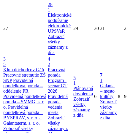
28
1
Elektronické
podpísanie
elektronické
27
29
30
31
1
2
UPSVaR
Zobraziť
všetky
záznamy z
dňa
3
4
5
2
Klub dôchodcov Gáň
Pracovná
Pracovné stretnutie ZŠ
porada
7
5
SNP
Pravidelná
Program -
1
1
pondelková porada –
scenár GT
Galanta
Plánovaná
oddelenie PR
2026
– mesto
dovolenka
Pravidelná pondelková
Pravidelná
6
kultúry
8
9
Zobraziť
porada – SMMG, s. r.
porada
Zobraziť
všetky
o.
Pravidelná
vedenia
všetky
záznamy
pondelková porada –
mesta
záznamy
z dňa
BYSPRAV, s. r. o. a
Zobraziť
z dňa
Galantaterm, s. r. o.
všetky
Zobraziť všetky
záznamy z