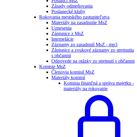
Poslanci MsZ
Zásady odmeňovania
Poslanecké kluby
Rokovania mestského zastupiteľstva
Materiály na zasadnutie MsZ
Uznesenia
Zápisnice z MsZ
Interpelácie
Záznamy zo zasadnutí MsZ - mp3
Zápisnice a zvukové záznamy zo stretnutia
s občanmi
Odpovede na otázky zo stretnutí s občanmi
Komisie MsZ
Členovia komisií MsZ
Materiály komisií
Komisia finančná a správa majetku -
materiály na rokovanie