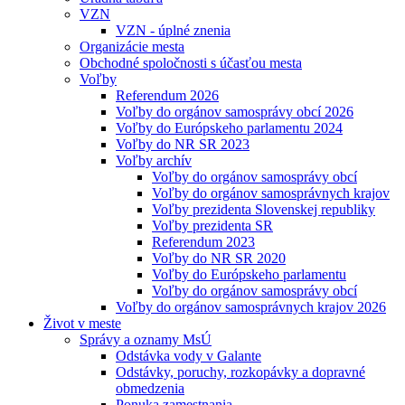
VZN
VZN - úplné znenia
Organizácie mesta
Obchodné spoločnosti s účasťou mesta
Voľby
Referendum 2026
Voľby do orgánov samosprávy obcí 2026
Voľby do Európskeho parlamentu 2024
Voľby do NR SR 2023
Voľby archív
Voľby do orgánov samosprávy obcí
Voľby do orgánov samosprávnych krajov
Voľby prezidenta Slovenskej republiky
Voľby prezidenta SR
Referendum 2023
Voľby do NR SR 2020
Voľby do Európskeho parlamentu
Voľby do orgánov samosprávy obcí
Voľby do orgánov samosprávnych krajov 2026
Život v meste
Správy a oznamy MsÚ
Odstávka vody v Galante
Odstávky, poruchy, rozkopávky a dopravné
obmedzenia
Ponuka zamestnania