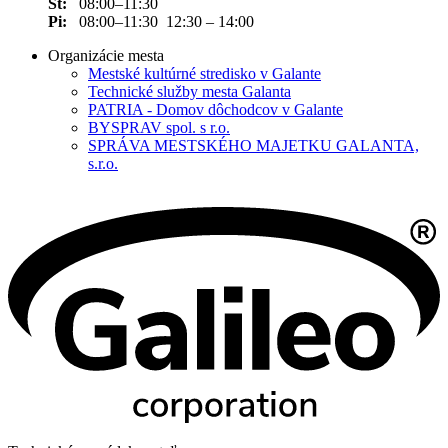
Št:
08:00–11:30
Pi:
08:00–11:30 12:30 – 14:00
Organizácie mesta
Mestské kultúrné stredisko v Galante
Technické služby mesta Galanta
PATRIA - Domov dôchodcov v Galante
BYSPRAV spol. s r.o.
SPRÁVA MESTSKÉHO MAJETKU GALANTA,
s.r.o.