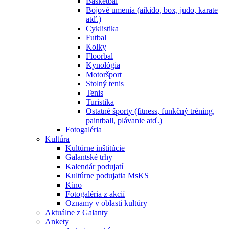
Basketbal
Bojové umenia (aikido, box, judo, karate
atď.)
Cyklistika
Futbal
Kolky
Floorbal
Kynológia
Motoršport
Stolný tenis
Tenis
Turistika
Ostatné športy (fitness, funkčný tréning,
paintball, plávanie atď.)
Fotogaléria
Kultúra
Kultúrne inštitúcie
Galantské trhy
Kalendár podujatí
Kultúrne podujatia MsKS
Kino
Fotogaléria z akcií
Oznamy v oblasti kultúry
Aktuálne z Galanty
Ankety