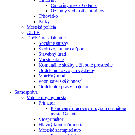
Cintoríny mesta Galanta
Oznamy v oblasti cintorínov
Trhovisko
Parky
Mestská polícia
GDPR
Tlačivá na stiahnutie
Sociálne služby
Školstvo, kultúra a šport
Stavebný úrad
Miestne dane
Komunálne služby a životné prostredie
Oddelenie rozvoja a výstavby
Matričný úrad
Podnikateľská činnosť
Oddelenie správy majetku
Samospráva
Volené orgány mesta
Primátor
Plánovaný pracovný program primátora
mesta Galanta
Viceprimátor
Hlavný kontrolór mesta
Mestské zastupitelstvo