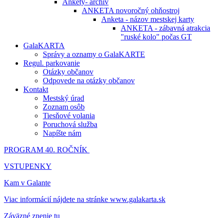
Ankety- archív
ANKETA novoročný ohňostroj
Anketa - názov mestskej karty
ANKETA - zábavná atrakcia
"ruské kolo" počas GT
GalaKARTA
Správy a oznamy o GalaKARTE
Regul. parkovanie
Otázky občanov
Odpovede na otázky občanov
Kontakt
Mestský úrad
Zoznam osôb
Tiesňové volania
Poruchová služba
Napíšte nám
PROGRAM 40. ROČNÍK
VSTUPENKY
Kam v Galante
Viac informácií nájdete na stránke www.galakarta.sk
Záväzné znenie tu