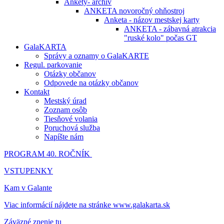
Ankety- archív
ANKETA novoročný ohňostroj
Anketa - názov mestskej karty
ANKETA - zábavná atrakcia
"ruské kolo" počas GT
GalaKARTA
Správy a oznamy o GalaKARTE
Regul. parkovanie
Otázky občanov
Odpovede na otázky občanov
Kontakt
Mestský úrad
Zoznam osôb
Tiesňové volania
Poruchová služba
Napíšte nám
PROGRAM 40. ROČNÍK
VSTUPENKY
Kam v Galante
Viac informácií nájdete na stránke www.galakarta.sk
Záväzné znenie tu