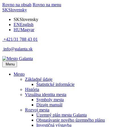
Rovno na obsah
Rovno na menu
SK
Slovensky
SK
Slovensky
EN
English
HU
Magyar
+421/31 788 43 01
info@galanta.sk
Menu
Mesto
Základné údaje
Štatistické informácie
História
Vizuálna identita mesta
Symboly mesta
Dizajn manuál
Rozvoj mesta
Územný plán mesta Galanta
Obstarávanie nového územného plánu
Investičná výstavba