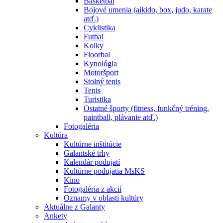
Basketbal
Bojové umenia (aikido, box, judo, karate
atď.)
Cyklistika
Futbal
Kolky
Floorbal
Kynológia
Motoršport
Stolný tenis
Tenis
Turistika
Ostatné športy (fitness, funkčný tréning,
paintball, plávanie atď.)
Fotogaléria
Kultúra
Kultúrne inštitúcie
Galantské trhy
Kalendár podujatí
Kultúrne podujatia MsKS
Kino
Fotogaléria z akcií
Oznamy v oblasti kultúry
Aktuálne z Galanty
Ankety