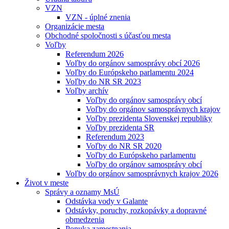
VZN
VZN - úplné znenia
Organizácie mesta
Obchodné spoločnosti s účasťou mesta
Voľby
Referendum 2026
Voľby do orgánov samosprávy obcí 2026
Voľby do Európskeho parlamentu 2024
Voľby do NR SR 2023
Voľby archív
Voľby do orgánov samosprávy obcí
Voľby do orgánov samosprávnych krajov
Voľby prezidenta Slovenskej republiky
Voľby prezidenta SR
Referendum 2023
Voľby do NR SR 2020
Voľby do Európskeho parlamentu
Voľby do orgánov samosprávy obcí
Voľby do orgánov samosprávnych krajov 2026
Život v meste
Správy a oznamy MsÚ
Odstávka vody v Galante
Odstávky, poruchy, rozkopávky a dopravné
obmedzenia
Ponuka zamestnania