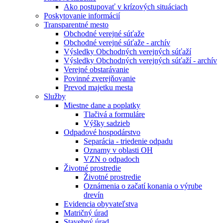
Ako postupovať v krízových situáciach
Poskytovanie informácií
Transparentné mesto
Obchodné verejné súťaže
Obchodné verejné súťaže - archív
Výsledky Obchodných verejných súťaží
Výsledky Obchodných verejných súťaží - archív
Verejné obstarávanie
Povinné zverejňovanie
Prevod majetku mesta
Služby
Miestne dane a poplatky
Tlačivá a formuláre
Výšky sadzieb
Odpadové hospodárstvo
Separácia - triedenie odpadu
Oznamy v oblasti OH
VZN o odpadoch
Životné prostredie
Životné prostredie
Oznámenia o začatí konania o výrube
drevín
Evidencia obyvateľstva
Matričný úrad
Stavebný úrad