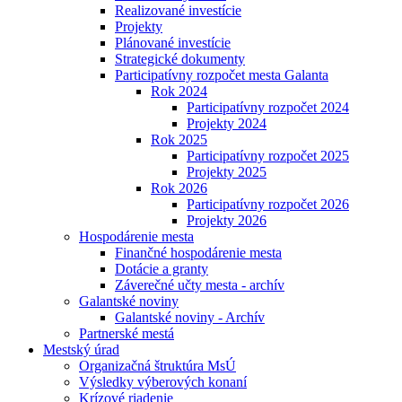
Realizované investície
Projekty
Plánované investície
Strategické dokumenty
Participatívny rozpočet mesta Galanta
Rok 2024
Participatívny rozpočet 2024
Projekty 2024
Rok 2025
Participatívny rozpočet 2025
Projekty 2025
Rok 2026
Participatívny rozpočet 2026
Projekty 2026
Hospodárenie mesta
Finančné hospodárenie mesta
Dotácie a granty
Záverečné učty mesta - archív
Galantské noviny
Galantské noviny - Archív
Partnerské mestá
Mestský úrad
Organizačná štruktúra MsÚ
Výsledky výberových konaní
Krízové riadenie