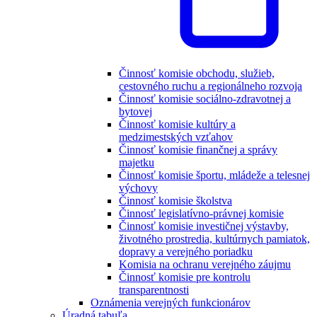
Činnosť komisie obchodu, služieb,
cestovného ruchu a regionálneho rozvoja
Činnosť komisie sociálno-zdravotnej a
bytovej
Činnosť komisie kultúry a
medzimestských vzťahov
Činnosť komisie finančnej a správy
majetku
Činnosť komisie športu, mládeže a telesnej
výchovy
Činnosť komisie školstva
Činnosť legislatívno-právnej komisie
Činnosť komisie investičnej výstavby,
životného prostredia, kultúrnych pamiatok,
dopravy a verejného poriadku
Komisia na ochranu verejného záujmu
Činnosť komisie pre kontrolu
transparentnosti
Oznámenia verejných funkcionárov
Úradná tabuľa