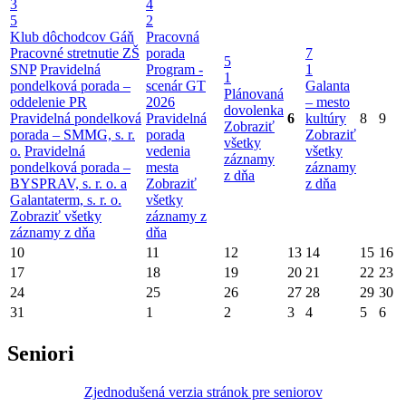
3
4
5
2
Klub dôchodcov Gáň
Pracovná
Pracovné stretnutie ZŠ
porada
7
5
SNP
Pravidelná
Program -
1
1
pondelková porada –
scenár GT
Galanta
Plánovaná
oddelenie PR
2026
– mesto
dovolenka
Pravidelná pondelková
Pravidelná
6
kultúry
8
9
Zobraziť
porada – SMMG, s. r.
porada
Zobraziť
všetky
o.
Pravidelná
vedenia
všetky
záznamy
pondelková porada –
mesta
záznamy
z dňa
BYSPRAV, s. r. o. a
Zobraziť
z dňa
Galantaterm, s. r. o.
všetky
Zobraziť všetky
záznamy z
záznamy z dňa
dňa
10
11
12
13
14
15
16
17
18
19
20
21
22
23
24
25
26
27
28
29
30
31
1
2
3
4
5
6
Seniori
Zjednodušená verzia stránok pre seniorov