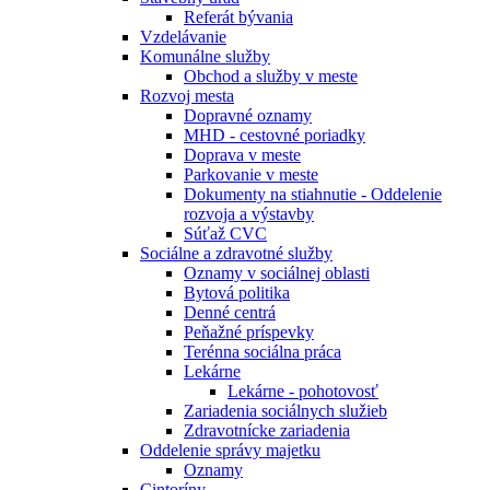
Referát bývania
Vzdelávanie
Komunálne služby
Obchod a služby v meste
Rozvoj mesta
Dopravné oznamy
MHD - cestovné poriadky
Doprava v meste
Parkovanie v meste
Dokumenty na stiahnutie - Oddelenie
rozvoja a výstavby
Súťaž CVC
Sociálne a zdravotné služby
Oznamy v sociálnej oblasti
Bytová politika
Denné centrá
Peňažné príspevky
Terénna sociálna práca
Lekárne
Lekárne - pohotovosť
Zariadenia sociálnych služieb
Zdravotnícke zariadenia
Oddelenie správy majetku
Oznamy
Cintoríny