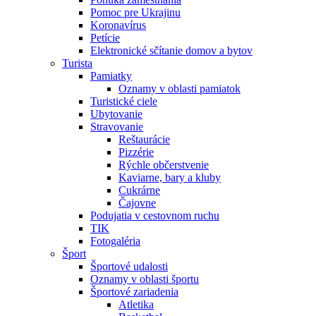
Pomoc pre Ukrajinu
Koronavírus
Petície
Elektronické sčítanie domov a bytov
Turista
Pamiatky
Oznamy v oblasti pamiatok
Turistické ciele
Ubytovanie
Stravovanie
Reštaurácie
Pizzérie
Rýchle občerstvenie
Kaviarne, bary a kluby
Cukrárne
Čajovne
Podujatia v cestovnom ruchu
TIK
Fotogaléria
Šport
Športové udalosti
Oznamy v oblasti športu
Športové zariadenia
Atletika