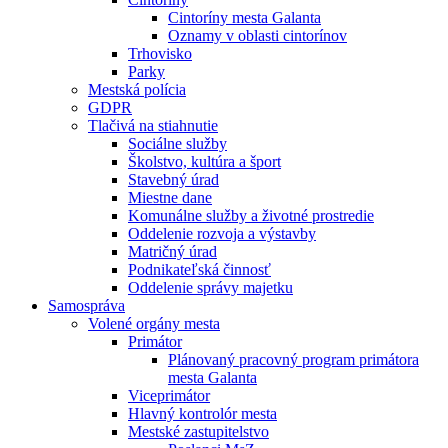
Cintoríny mesta Galanta
Oznamy v oblasti cintorínov
Trhovisko
Parky
Mestská polícia
GDPR
Tlačivá na stiahnutie
Sociálne služby
Školstvo, kultúra a šport
Stavebný úrad
Miestne dane
Komunálne služby a životné prostredie
Oddelenie rozvoja a výstavby
Matričný úrad
Podnikateľská činnosť
Oddelenie správy majetku
Samospráva
Volené orgány mesta
Primátor
Plánovaný pracovný program primátora
mesta Galanta
Viceprimátor
Hlavný kontrolór mesta
Mestské zastupitelstvo