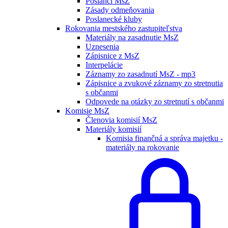
Poslanci MsZ
Zásady odmeňovania
Poslanecké kluby
Rokovania mestského zastupiteľstva
Materiály na zasadnutie MsZ
Uznesenia
Zápisnice z MsZ
Interpelácie
Záznamy zo zasadnutí MsZ - mp3
Zápisnice a zvukové záznamy zo stretnutia
s občanmi
Odpovede na otázky zo stretnutí s občanmi
Komisie MsZ
Členovia komisií MsZ
Materiály komisií
Komisia finančná a správa majetku -
materiály na rokovanie