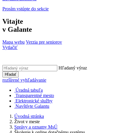
Prosím vstúpte do sekcie
Vitajte
v Galante
Mapa webu
Verzia pre seniorov
Vytlačiť
Hľadaný výraz
Hľadať
rozšírené vyhľadávanie
Úradná tabuľa
Transparentné mesto
Elektronické služby
Navštívte Galantu
Úvodná stránka
Život v meste
Správy a oznamy MsÚ
Školenie k online dotačnému systému