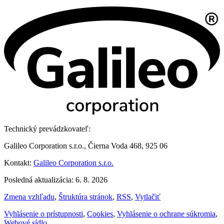
Technický prevádzkovateľ:
Galileo Corporation s.r.o., Čierna Voda 468, 925 06
Kontakt:
Galileo Corporation s.r.o.
Posledná aktualizácia: 6. 8. 2026
Zmena vzhľadu
,
Štruktúra stránok
,
RSS
,
Vytlačiť
Vyhlásenie o prístupnosti
,
Cookies
,
Vyhlásenie o ochrane súkromia
,
Webové sídlo