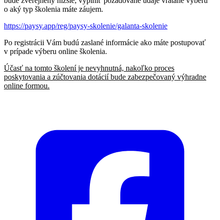
bude zverejnený nižšie, vyplniť požadované údaje vrátane výberu
o aký typ školenia máte záujem.
https://paysy.app/reg/paysy-skolenie/galanta-skolenie
Po registrácii Vám budú zaslané informácie ako máte postupovať
v prípade výberu online školenia.
Účasť na tomto školení je nevyhnutná, nakoľko proces
poskytovania a zúčtovania dotácií bude zabezpečovaný výhradne
online formou.