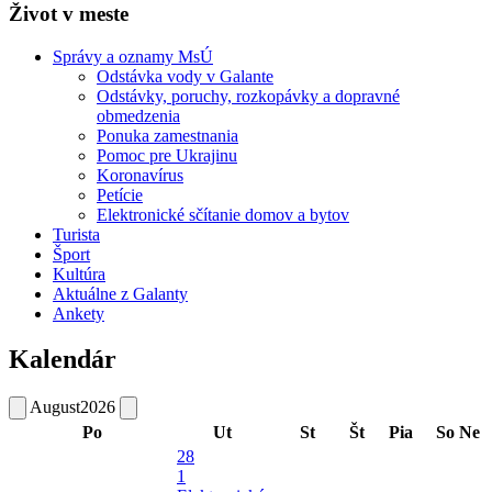
Život v meste
Správy a oznamy MsÚ
Odstávka vody v Galante
Odstávky, poruchy, rozkopávky a dopravné
obmedzenia
Ponuka zamestnania
Pomoc pre Ukrajinu
Koronavírus
Petície
Elektronické sčítanie domov a bytov
Turista
Šport
Kultúra
Aktuálne z Galanty
Ankety
Kalendár
August
2026
Po
Ut
St
Št
Pia
So
Ne
28
1