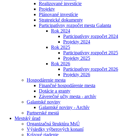
Realizované investície
Projekty
Plánované investície
Strategické dokumenty
Participatívny rozpočet mesta Galanta
Rok 2024
Participatívny rozpočet 2024
Projekty 2024
Rok 2025
Participatívny rozpočet 2025
Projekty 2025
Rok 2026
Participatívny rozpočet 2026
Projekty 2026
Hospodárenie mesta
Finančné hospodárenie mesta
Dotácie a granty
Záverečné učty mesta - archív
Galantské noviny
Galantské noviny - Archív
Partnerské mestá
Mestský úrad
Organizačná štruktúra MsÚ
Výsledky výberových konaní
Krízové riadenie