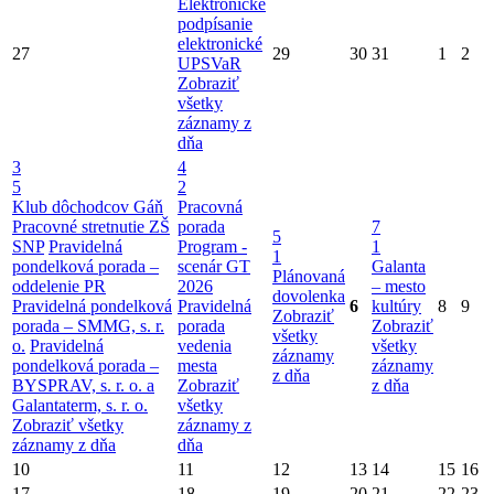
Elektronické
podpísanie
elektronické
27
29
30
31
1
2
UPSVaR
Zobraziť
všetky
záznamy z
dňa
3
4
5
2
Klub dôchodcov Gáň
Pracovná
Pracovné stretnutie ZŠ
porada
7
5
SNP
Pravidelná
Program -
1
1
pondelková porada –
scenár GT
Galanta
Plánovaná
oddelenie PR
2026
– mesto
dovolenka
Pravidelná pondelková
Pravidelná
6
kultúry
8
9
Zobraziť
porada – SMMG, s. r.
porada
Zobraziť
všetky
o.
Pravidelná
vedenia
všetky
záznamy
pondelková porada –
mesta
záznamy
z dňa
BYSPRAV, s. r. o. a
Zobraziť
z dňa
Galantaterm, s. r. o.
všetky
Zobraziť všetky
záznamy z
záznamy z dňa
dňa
10
11
12
13
14
15
16
17
18
19
20
21
22
23