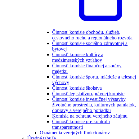
Činnosť komisie obchodu, služieb,
cestovného ruchu a regionálneho rozvoja
Činnosť komisie sociálno-zdravotnej a
bytovej
Činnosť komisie kultúry a
medzimestských vzťahov
Činnosť komisie finančnej a správy
majetku
Činnosť komisie športu, mládeže a telesnej
výchovy
Činnosť komisie školstva
Činnosť legislatívno-právnej komisie
Činnosť komisie investičnej výstavby,
životného prostredia, kultúrnych pamiatok,
dopravy a verejného poriadku
Komisia na ochranu verejného záujmu
Činnosť komisie pre kontrolu
transparentnosti
Oznámenia verejných funkcionárov
Úradná tabuľa