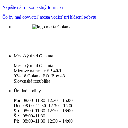
Napíšte nám - kontaktný formulár
Čo by mal obyvateľ mesta vedieť pri hlásení pobytu
Mestský úrad Galanta
Mestský úrad Galanta
Mierové námestie č. 940/1
924 18 Galanta P.O. Box 43
Slovenská republika
Úradné hodiny
Po:
08:00–11:30 12:30 – 15:00
Ut:
08:00–11:30 12:30 – 15:00
St:
08:00–11:30 12:30 – 16:00
Št:
08:00–11:30
Pi:
08:00–11:30 12:30 – 14:00