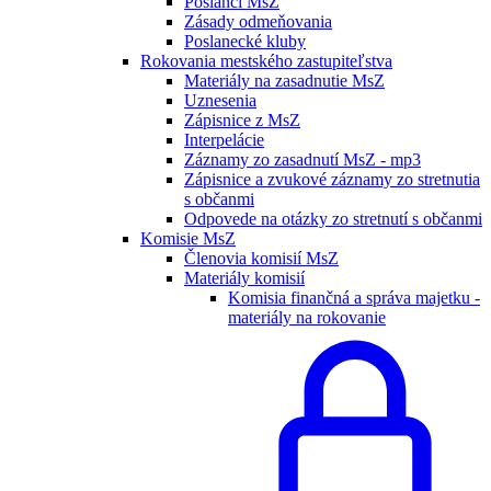
Poslanci MsZ
Zásady odmeňovania
Poslanecké kluby
Rokovania mestského zastupiteľstva
Materiály na zasadnutie MsZ
Uznesenia
Zápisnice z MsZ
Interpelácie
Záznamy zo zasadnutí MsZ - mp3
Zápisnice a zvukové záznamy zo stretnutia
s občanmi
Odpovede na otázky zo stretnutí s občanmi
Komisie MsZ
Členovia komisií MsZ
Materiály komisií
Komisia finančná a správa majetku -
materiály na rokovanie