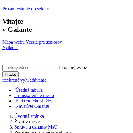
Prosím vstúpte do sekcie
Vitajte
v Galante
Mapa webu
Verzia pre seniorov
Vytlačiť
Hľadaný výraz
Hľadať
rozšírené vyhľadávanie
Úradná tabuľa
Transparentné mesto
Elektronické služby
Navštívte Galantu
Úvodná stránka
Život v meste
Správy a oznamy MsÚ
Prerušenie distribúcie elektriny -...