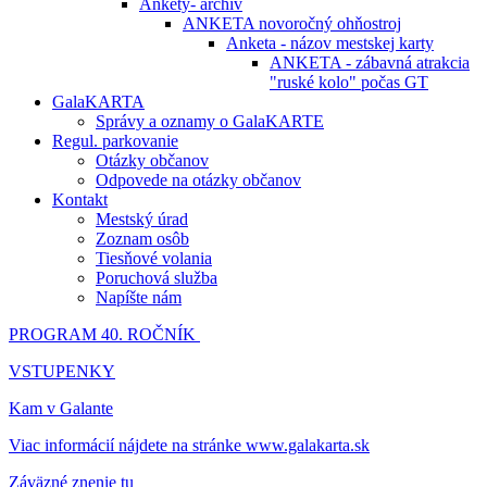
Ankety- archív
ANKETA novoročný ohňostroj
Anketa - názov mestskej karty
ANKETA - zábavná atrakcia
"ruské kolo" počas GT
GalaKARTA
Správy a oznamy o GalaKARTE
Regul. parkovanie
Otázky občanov
Odpovede na otázky občanov
Kontakt
Mestský úrad
Zoznam osôb
Tiesňové volania
Poruchová služba
Napíšte nám
PROGRAM 40. ROČNÍK
VSTUPENKY
Kam v Galante
Viac informácií nájdete na stránke www.galakarta.sk
Záväzné znenie tu