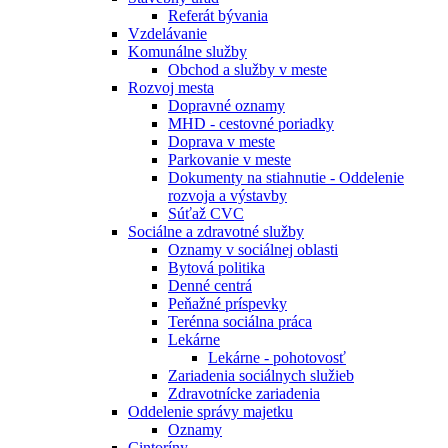
Referát bývania
Vzdelávanie
Komunálne služby
Obchod a služby v meste
Rozvoj mesta
Dopravné oznamy
MHD - cestovné poriadky
Doprava v meste
Parkovanie v meste
Dokumenty na stiahnutie - Oddelenie
rozvoja a výstavby
Súťaž CVC
Sociálne a zdravotné služby
Oznamy v sociálnej oblasti
Bytová politika
Denné centrá
Peňažné príspevky
Terénna sociálna práca
Lekárne
Lekárne - pohotovosť
Zariadenia sociálnych služieb
Zdravotnícke zariadenia
Oddelenie správy majetku
Oznamy
Cintoríny