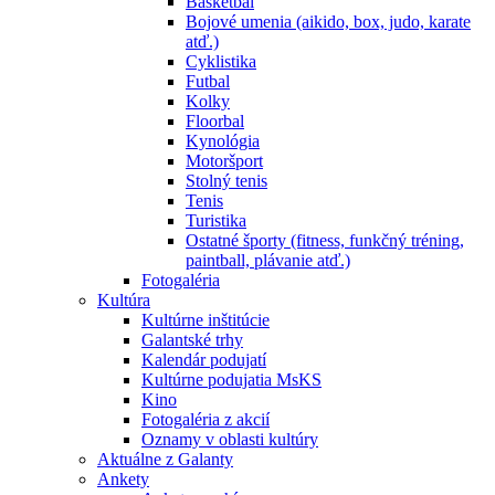
Basketbal
Bojové umenia (aikido, box, judo, karate
atď.)
Cyklistika
Futbal
Kolky
Floorbal
Kynológia
Motoršport
Stolný tenis
Tenis
Turistika
Ostatné športy (fitness, funkčný tréning,
paintball, plávanie atď.)
Fotogaléria
Kultúra
Kultúrne inštitúcie
Galantské trhy
Kalendár podujatí
Kultúrne podujatia MsKS
Kino
Fotogaléria z akcií
Oznamy v oblasti kultúry
Aktuálne z Galanty
Ankety