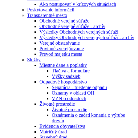
Ako postupovať v krízových situáciach
Poskytovanie informácií
Transparentné mesto
Obchodné verejné súťaže
Obchodné verejné súťaže - archív
Výsledky Obchodných verejných súťaží
Výsledky Obchodných verejných súťaží - archív
Verejné obstarávanie
Povinné zverejňovanie
Prevod majetku mesta
Služby
Miestne dane a poplatky
Tlačivá a formuláre
Výšky sadzieb
Odpadové hospodárstvo
Separácia - triedenie odpadu
Oznamy v oblasti OH
VZN o odpadoch
Životné prostredie
Životné prostredie
Oznámenia o začatí konania o výrube
drevín
Evidencia obyvateľstva
Matričný úrad
Stavebný úrad