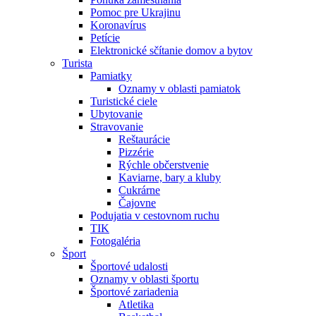
Pomoc pre Ukrajinu
Koronavírus
Petície
Elektronické sčítanie domov a bytov
Turista
Pamiatky
Oznamy v oblasti pamiatok
Turistické ciele
Ubytovanie
Stravovanie
Reštaurácie
Pizzérie
Rýchle občerstvenie
Kaviarne, bary a kluby
Cukrárne
Čajovne
Podujatia v cestovnom ruchu
TIK
Fotogaléria
Šport
Športové udalosti
Oznamy v oblasti športu
Športové zariadenia
Atletika