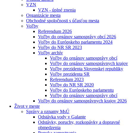
VZN
VZN - úplné znenia
Organizácie mesta
Obchodné spoločnosti s účasťou mesta
Voľby
Referendum 2026
Voľby do orgánov samosprávy obcí 2026
Voľby do Európskeho parlamentu 2024
Voľby do NR SR 2023
Voľby archív
Voľby do orgánov samosprávy obcí
Voľby do orgánov samosprávnych krajov
Voľby prezidenta Slovenskej republiky
Voľby prezidenta SR
Referendum 2023
Voľby do NR SR 2020
Voľby do Európskeho parlamentu
Voľby do orgánov samosprávy obcí
Voľby do orgánov samosprávnych krajov 2026
Život v meste
Správy a oznamy MsÚ
Odstávka vody v Galante
Odstávky, poruchy, rozkopávky a dopravné
obmedzenia
Ponuka zamestnania