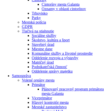
Cintoríny mesta Galanta
Oznamy v oblasti cintorínov
Trhovisko
Parky
Mestská polícia
GDPR
Tlačivá na stiahnutie
Sociálne služby
Školstvo, kultúra a šport
Stavebný úrad
Miestne dane
Komunálne služby a životné prostredie
Oddelenie rozvoja a výstavby
Matričný úrad
Podnikateľská činnosť
Oddelenie správy majetku
Samospráva
Volené orgány mesta
Primátor
Plánovaný pracovný program primátora
mesta Galanta
Viceprimátor
Hlavný kontrolór mesta
Mestské zastupitelstvo