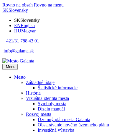
Rovno na obsah
Rovno na menu
SK
Slovensky
SK
Slovensky
EN
English
HU
Magyar
+421/31 788 43 01
info@galanta.sk
Menu
Mesto
Základné údaje
Štatistické informácie
História
Vizuálna identita mesta
Symboly mesta
Dizajn manuál
Rozvoj mesta
Územný plán mesta Galanta
Obstarávanie nového územného plánu
Investičná výstavba