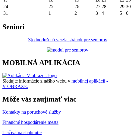
24
25
26
27
28
29
30
31
1
2
3
4
5
6
Seniori
Zjednodušená verzia stránok pre seniorov
MOBILNÁ APLIKÁCIA
Sledujte informácie z nášho webu v
mobilnej aplikácii -
V OBRAZE.
Môže vás zaujímať viac
Kontakty na poruchové služby
Finančné hospodárenie mesta
Tlačivá na stiahnutie