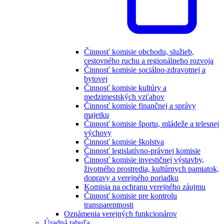
Činnosť komisie obchodu, služieb,
cestovného ruchu a regionálneho rozvoja
Činnosť komisie sociálno-zdravotnej a
bytovej
Činnosť komisie kultúry a
medzimestských vzťahov
Činnosť komisie finančnej a správy
majetku
Činnosť komisie športu, mládeže a telesnej
výchovy
Činnosť komisie školstva
Činnosť legislatívno-právnej komisie
Činnosť komisie investičnej výstavby,
životného prostredia, kultúrnych pamiatok,
dopravy a verejného poriadku
Komisia na ochranu verejného záujmu
Činnosť komisie pre kontrolu
transparentnosti
Oznámenia verejných funkcionárov
Úradná tabuľa