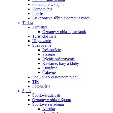
Pomoc pre Ukrajinu
Koronavírus
Petície
Elektronické sčítanie domov a bytov
Turista
Pamiatky
Oznamy v oblasti pamiatok
Turistické ciele
Ubytovanie
Stravovanie
Reštaurácie
Pizzérie
Rýchle občerstvenie
Kaviarne, bary a kluby
Cukrárne
Čajovne
Podujatia v cestovnom ruchu
TIK
Fotogaléria
Šport
Športové udalosti
Oznamy v oblasti športu
Športové zariadenia
Atletika