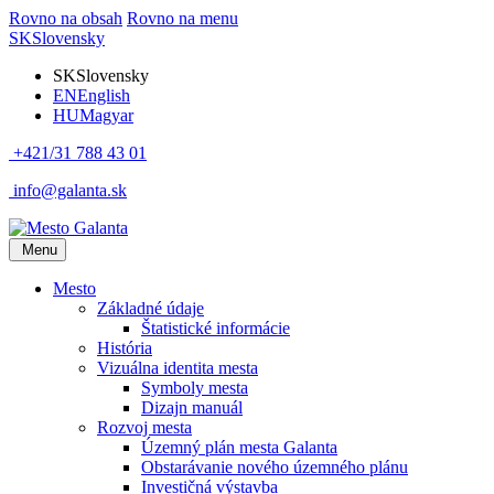
Rovno na obsah
Rovno na menu
SK
Slovensky
SK
Slovensky
EN
English
HU
Magyar
+421/31 788 43 01
info@galanta.sk
Menu
Mesto
Základné údaje
Štatistické informácie
História
Vizuálna identita mesta
Symboly mesta
Dizajn manuál
Rozvoj mesta
Územný plán mesta Galanta
Obstarávanie nového územného plánu
Investičná výstavba