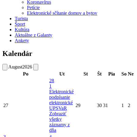
Koronavírus
Petície
Elektronické sčítanie domov a bytov
Turista
Šport
Kultúra
Aktuálne z Galanty
Ankety
Kalendár
August
2026
Po
Ut
St
Št
Pia
So
Ne
28
1
Elektronické
podpísanie
elektronické
27
29
30
31
1
2
UPSVaR
Zobraziť
všetky
záznamy z
dňa
3
4