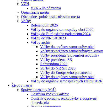
VZN
VZN - úplné znenia
Organizácie mesta
Obchodné spoločnosti s účasťou mesta
Voľby
Referendum 2026
Voľby do orgánov samosprávy obcí 2026
Voľby do Európskeho parlamentu 2024
Voľby do NR SR 2023
Voľby archív
Voľby do orgánov samosprávy obcí
Voľby do orgánov samosprávnych krajov
Voľby prezidenta Slovenskej republiky
Voľby prezidenta SR
Referendum 2023
Voľby do NR SR 2020
Voľby do Európskeho parlamentu
Voľby do orgánov samosprávy obcí
Voľby do orgánov samosprávnych krajov 2026
Život v meste
Správy a oznamy MsÚ
Odstávka vody v Galante
Odstávky, poruchy, rozkopávky a dopravné
obmedzenia
Ponuka zamestnania