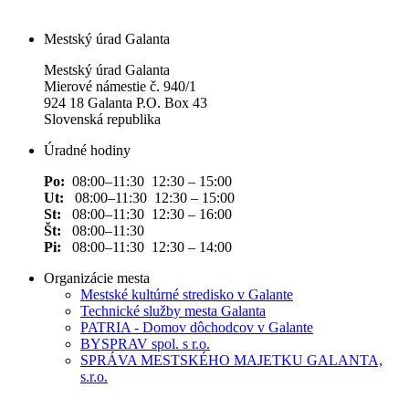
Mestský úrad Galanta
Mestský úrad Galanta
Mierové námestie č. 940/1
924 18 Galanta P.O. Box 43
Slovenská republika
Úradné hodiny
Po:
08:00–11:30 12:30 – 15:00
Ut:
08:00–11:30 12:30 – 15:00
St:
08:00–11:30 12:30 – 16:00
Št:
08:00–11:30
Pi:
08:00–11:30 12:30 – 14:00
Organizácie mesta
Mestské kultúrné stredisko v Galante
Technické služby mesta Galanta
PATRIA - Domov dôchodcov v Galante
BYSPRAV spol. s r.o.
SPRÁVA MESTSKÉHO MAJETKU GALANTA,
s.r.o.