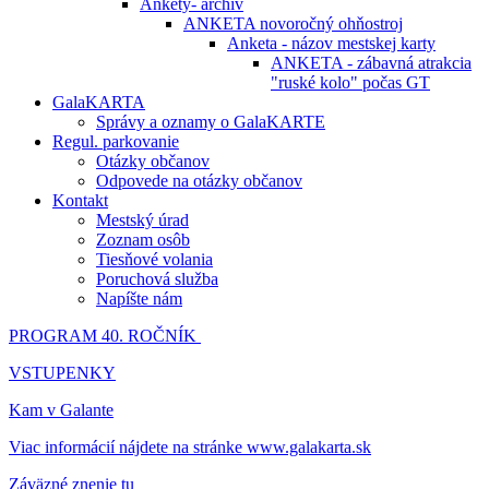
Ankety- archív
ANKETA novoročný ohňostroj
Anketa - názov mestskej karty
ANKETA - zábavná atrakcia
"ruské kolo" počas GT
GalaKARTA
Správy a oznamy o GalaKARTE
Regul. parkovanie
Otázky občanov
Odpovede na otázky občanov
Kontakt
Mestský úrad
Zoznam osôb
Tiesňové volania
Poruchová služba
Napíšte nám
PROGRAM 40. ROČNÍK
VSTUPENKY
Kam v Galante
Viac informácií nájdete na stránke www.galakarta.sk
Záväzné znenie tu