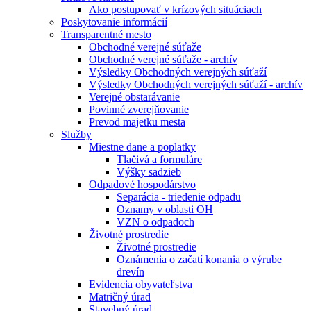
Ako postupovať v krízových situáciach
Poskytovanie informácií
Transparentné mesto
Obchodné verejné súťaže
Obchodné verejné súťaže - archív
Výsledky Obchodných verejných súťaží
Výsledky Obchodných verejných súťaží - archív
Verejné obstarávanie
Povinné zverejňovanie
Prevod majetku mesta
Služby
Miestne dane a poplatky
Tlačivá a formuláre
Výšky sadzieb
Odpadové hospodárstvo
Separácia - triedenie odpadu
Oznamy v oblasti OH
VZN o odpadoch
Životné prostredie
Životné prostredie
Oznámenia o začatí konania o výrube
drevín
Evidencia obyvateľstva
Matričný úrad
Stavebný úrad