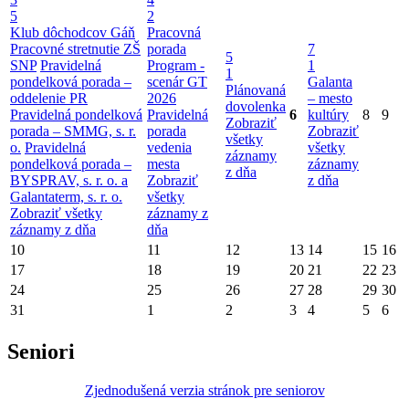
5
2
Klub dôchodcov Gáň
Pracovná
Pracovné stretnutie ZŠ
porada
7
5
SNP
Pravidelná
Program -
1
1
pondelková porada –
scenár GT
Galanta
Plánovaná
oddelenie PR
2026
– mesto
dovolenka
Pravidelná pondelková
Pravidelná
6
kultúry
8
9
Zobraziť
porada – SMMG, s. r.
porada
Zobraziť
všetky
o.
Pravidelná
vedenia
všetky
záznamy
pondelková porada –
mesta
záznamy
z dňa
BYSPRAV, s. r. o. a
Zobraziť
z dňa
Galantaterm, s. r. o.
všetky
Zobraziť všetky
záznamy z
záznamy z dňa
dňa
10
11
12
13
14
15
16
17
18
19
20
21
22
23
24
25
26
27
28
29
30
31
1
2
3
4
5
6
Seniori
Zjednodušená verzia stránok pre seniorov