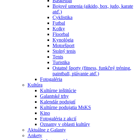
Basketbal
Bojové umenia (aikido, box, judo, karate
atď.)
Cyklistika
Futbal
Kolky
Floorbal
Kynológia
Motoršport
Stolný tenis
Tenis
Turistika
Ostatné športy (fitness, funkčný tréning,
paintball, plávanie atď.)
Fotogaléria
Kultúra
Kultúrne inštitúcie
Galantské trhy
Kalendár podujatí
Kultúrne podujatia MsKS
Kino
Fotogaléria z akcií
Oznamy v oblasti kultúry
Aktuálne z Galanty
Ankety