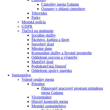
Cintoríny mesta Galanta
Oznamy v oblasti cintorínov
Trhovisko
Parky
Mestská polícia
GDPR
Tlačivá na stiahnutie
Sociálne služby
Školstvo, kultúra a šport
Stavebný úrad
Miestne dane
Komunálne služby a životné prostredie
Oddelenie rozvoja a výstavby
Matričný úrad
Podnikateľská činnosť
Oddelenie správy majetku
Samospráva
Volené orgány mesta
Primátor
Plánovaný pracovný program primátora
mesta Galanta
Viceprimátor
Hlavný kontrolór mesta
Mestské zastupitelstvo