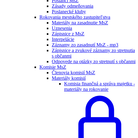
Poslanci MsZ
Zásady odmeňovania
Poslanecké kluby
Rokovania mestského zastupiteľstva
Materiály na zasadnutie MsZ
Uznesenia
Zápisnice z MsZ
Interpelácie
Záznamy zo zasadnutí MsZ - mp3
Zápisnice a zvukové záznamy zo stretnutia
s občanmi
Odpovede na otázky zo stretnutí s občanmi
Komisie MsZ
Členovia komisií MsZ
Materiály komisií
Komisia finančná a správa majetku -
materiály na rokovanie