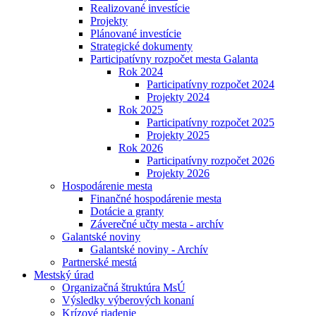
Realizované investície
Projekty
Plánované investície
Strategické dokumenty
Participatívny rozpočet mesta Galanta
Rok 2024
Participatívny rozpočet 2024
Projekty 2024
Rok 2025
Participatívny rozpočet 2025
Projekty 2025
Rok 2026
Participatívny rozpočet 2026
Projekty 2026
Hospodárenie mesta
Finančné hospodárenie mesta
Dotácie a granty
Záverečné učty mesta - archív
Galantské noviny
Galantské noviny - Archív
Partnerské mestá
Mestský úrad
Organizačná štruktúra MsÚ
Výsledky výberových konaní
Krízové riadenie