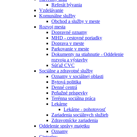
Referát bývania
Vzdelávanie
Komunálne služby
Obchod a služby v meste
Rozvoj mesta
Dopravné oznamy
MHD - cestovné poriadky
Doprava v meste
Parkovanie v meste
Dokumenty na stiahnutie - Oddelenie
rozvoja a výstavby
Súťaž CVC
Sociálne a zdravotné služby
Oznamy v sociálnej oblasti
Bytová politika
Denné centrá
Peňažné príspevky
Terénna sociálna práca
Lekárne
Lekárne - pohotovosť
Zariadenia sociálnych služieb
Zdravotnícke zariadenia
Oddelenie správy majetku
Oznamy
Cintoríny