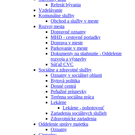
Referát bývania
Vzdelávanie
Komunálne služby
Obchod a služby v meste
Rozvoj mesta
Dopravné oznamy
MHD - cestovné poriadky
Doprava v meste
Parkovanie v meste
Dokumenty na stiahnutie - Oddelenie
rozvoja a výstavby
Súťaž CVC
Sociálne a zdravotné služby
Oznamy v sociálnej oblasti
Bytová politika
Denné centrá
Peňažné príspevky
Terénna sociálna práca
Lekárne
Lekárne - pohotovosť
Zariadenia sociálnych služieb
Zdravotnícke zariadenia
Oddelenie správy majetku
Oznamy
Cintoríny