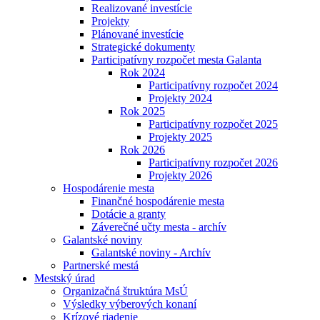
Realizované investície
Projekty
Plánované investície
Strategické dokumenty
Participatívny rozpočet mesta Galanta
Rok 2024
Participatívny rozpočet 2024
Projekty 2024
Rok 2025
Participatívny rozpočet 2025
Projekty 2025
Rok 2026
Participatívny rozpočet 2026
Projekty 2026
Hospodárenie mesta
Finančné hospodárenie mesta
Dotácie a granty
Záverečné učty mesta - archív
Galantské noviny
Galantské noviny - Archív
Partnerské mestá
Mestský úrad
Organizačná štruktúra MsÚ
Výsledky výberových konaní
Krízové riadenie