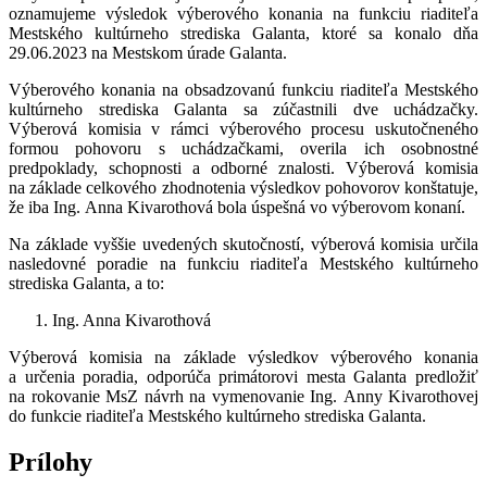
oznamujeme výsledok výberového konania na funkciu riaditeľa
Mestského kultúrneho strediska Galanta,
ktoré sa konalo dňa
29.06.2023 na Mestskom úrade Galanta.
Výberového konania na obsadzovanú funkciu riaditeľa Mestského
kultúrneho strediska Galanta sa zúčastnili dve uchádzačky.
Výberová komisia v rámci výberového procesu uskutočneného
formou pohovoru s uchádzačkami, overila ich osobnostné
predpoklady, schopnosti a odborné znalosti. Výberová komisia
na základe celkového zhodnotenia výsledkov pohovorov konštatuje,
že iba Ing. Anna Kivarothová bola úspešná vo výberovom konaní.
Na základe vyššie uvedených skutočností, výberová komisia určila
nasledovné poradie na funkciu riaditeľa Mestského kultúrneho
strediska Galanta, a to:
Ing. Anna Kivarothová
Výberová komisia na základe výsledkov výberového konania
a určenia poradia, odporúča primátorovi mesta Galanta predložiť
na rokovanie MsZ návrh na vymenovanie Ing. Anny Kivarothovej
do funkcie riaditeľa Mestského kultúrneho strediska Galanta.
Prílohy