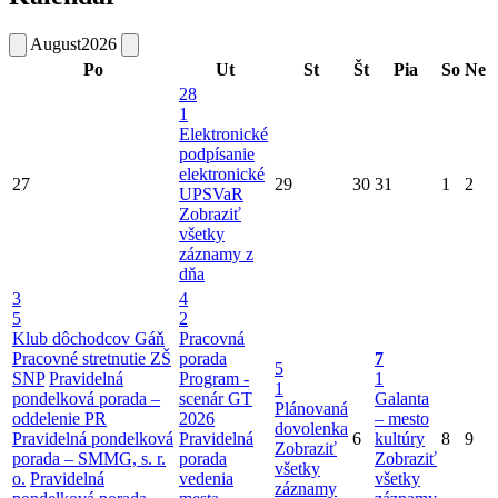
August
2026
Po
Ut
St
Št
Pia
So
Ne
28
1
Elektronické
podpísanie
elektronické
27
29
30
31
1
2
UPSVaR
Zobraziť
všetky
záznamy z
dňa
3
4
5
2
Klub dôchodcov Gáň
Pracovná
Pracovné stretnutie ZŠ
porada
7
5
SNP
Pravidelná
Program -
1
1
pondelková porada –
scenár GT
Galanta
Plánovaná
oddelenie PR
2026
– mesto
dovolenka
Pravidelná pondelková
Pravidelná
6
kultúry
8
9
Zobraziť
porada – SMMG, s. r.
porada
Zobraziť
všetky
o.
Pravidelná
vedenia
všetky
záznamy