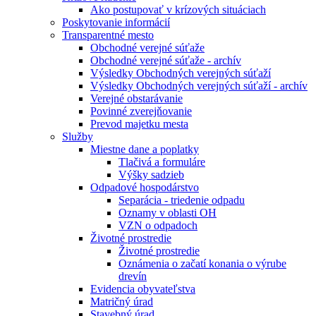
Ako postupovať v krízových situáciach
Poskytovanie informácií
Transparentné mesto
Obchodné verejné súťaže
Obchodné verejné súťaže - archív
Výsledky Obchodných verejných súťaží
Výsledky Obchodných verejných súťaží - archív
Verejné obstarávanie
Povinné zverejňovanie
Prevod majetku mesta
Služby
Miestne dane a poplatky
Tlačivá a formuláre
Výšky sadzieb
Odpadové hospodárstvo
Separácia - triedenie odpadu
Oznamy v oblasti OH
VZN o odpadoch
Životné prostredie
Životné prostredie
Oznámenia o začatí konania o výrube
drevín
Evidencia obyvateľstva
Matričný úrad
Stavebný úrad