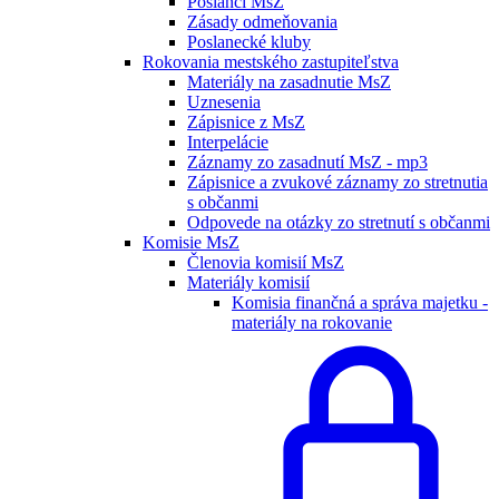
Poslanci MsZ
Zásady odmeňovania
Poslanecké kluby
Rokovania mestského zastupiteľstva
Materiály na zasadnutie MsZ
Uznesenia
Zápisnice z MsZ
Interpelácie
Záznamy zo zasadnutí MsZ - mp3
Zápisnice a zvukové záznamy zo stretnutia
s občanmi
Odpovede na otázky zo stretnutí s občanmi
Komisie MsZ
Členovia komisií MsZ
Materiály komisií
Komisia finančná a správa majetku -
materiály na rokovanie