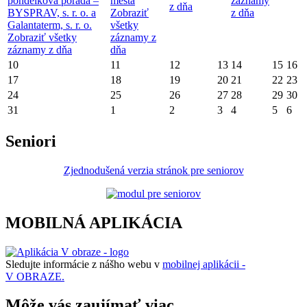
pondelková porada –
mesta
záznamy
z dňa
BYSPRAV, s. r. o. a
Zobraziť
z dňa
Galantaterm, s. r. o.
všetky
Zobraziť všetky
záznamy z
záznamy z dňa
dňa
10
11
12
13
14
15
16
17
18
19
20
21
22
23
24
25
26
27
28
29
30
31
1
2
3
4
5
6
Seniori
Zjednodušená verzia stránok pre seniorov
MOBILNÁ APLIKÁCIA
Sledujte informácie z nášho webu v
mobilnej aplikácii -
V OBRAZE.
Môže vás zaujímať viac