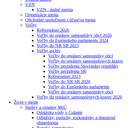
VZN
VZN - úplné znenia
Organizácie mesta
Obchodné spoločnosti s účasťou mesta
Voľby
Referendum 2026
Voľby do orgánov samosprávy obcí 2026
Voľby do Európskeho parlamentu 2024
Voľby do NR SR 2023
Voľby archív
Voľby do orgánov samosprávy obcí
Voľby do orgánov samosprávnych krajov
Voľby prezidenta Slovenskej republiky
Voľby prezidenta SR
Referendum 2023
Voľby do NR SR 2020
Voľby do Európskeho parlamentu
Voľby do orgánov samosprávy obcí
Voľby do orgánov samosprávnych krajov 2026
Život v meste
Správy a oznamy MsÚ
Odstávka vody v Galante
Odstávky, poruchy, rozkopávky a dopravné
obmedzenia
Ponuka zamestnania