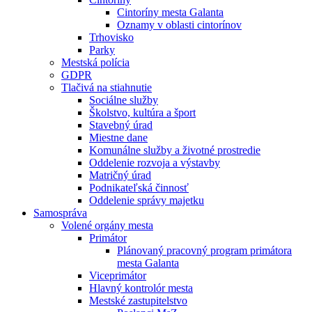
Cintoríny mesta Galanta
Oznamy v oblasti cintorínov
Trhovisko
Parky
Mestská polícia
GDPR
Tlačivá na stiahnutie
Sociálne služby
Školstvo, kultúra a šport
Stavebný úrad
Miestne dane
Komunálne služby a životné prostredie
Oddelenie rozvoja a výstavby
Matričný úrad
Podnikateľská činnosť
Oddelenie správy majetku
Samospráva
Volené orgány mesta
Primátor
Plánovaný pracovný program primátora
mesta Galanta
Viceprimátor
Hlavný kontrolór mesta
Mestské zastupitelstvo