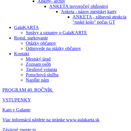
Ankety- archív
ANKETA novoročný ohňostroj
Anketa - názov mestskej karty
ANKETA - zábavná atrakcia
"ruské kolo" počas GT
GalaKARTA
Správy a oznamy o GalaKARTE
Regul. parkovanie
Otázky občanov
Odpovede na otázky občanov
Kontakt
Mestský úrad
Zoznam osôb
Tiesňové volania
Poruchová služba
Napíšte nám
PROGRAM 40. ROČNÍK
VSTUPENKY
Kam v Galante
Viac informácií nájdete na stránke www.galakarta.sk
Záväzné znenie tu