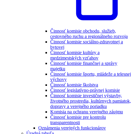
Činnosť komisie obchodu, služieb,
cestovného ruchu a regionálneho rozvoja
Činnosť komisie sociálno-zdravotnej a
bytovej
Činnosť komisie kultúry a
medzimestských vzťahov
Činnosť komisie finančnej a správy
majetku
Činnosť komisie športu, mládeže a telesnej
výchovy
Činnosť komisie školstva
Činnosť legislatívno-právnej komisie
Činnosť komisie investičnej výstavby,
životného prostredia, kultúrnych pamiatok,
dopravy a verejného poriadku
Komisia na ochranu verejného záujmu
Činnosť komisie pre kontrolu
transparentnosti
Oznámenia verejných funkcionárov
Úradná tabuľa