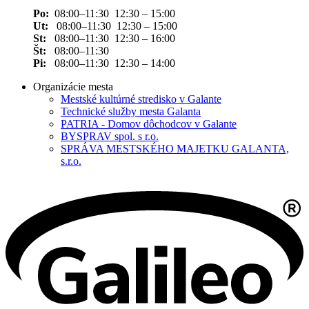
Po:
08:00–11:30 12:30 – 15:00
Ut:
08:00–11:30 12:30 – 15:00
St:
08:00–11:30 12:30 – 16:00
Št:
08:00–11:30
Pi:
08:00–11:30 12:30 – 14:00
Organizácie mesta
Mestské kultúrné stredisko v Galante
Technické služby mesta Galanta
PATRIA - Domov dôchodcov v Galante
BYSPRAV spol. s r.o.
SPRÁVA MESTSKÉHO MAJETKU GALANTA,
s.r.o.