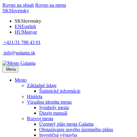
Rovno na obsah
Rovno na menu
SK
Slovensky
SK
Slovensky
EN
English
HU
Magyar
+421/31 788 43 01
info@galanta.sk
Menu
Mesto
Základné údaje
Štatistické informácie
História
Vizuálna identita mesta
Symboly mesta
Dizajn manuál
Rozvoj mesta
Územný plán mesta Galanta
Obstarávanie nového územného plánu
Investičná výstavba