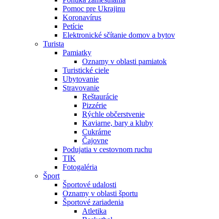
Pomoc pre Ukrajinu
Koronavírus
Petície
Elektronické sčítanie domov a bytov
Turista
Pamiatky
Oznamy v oblasti pamiatok
Turistické ciele
Ubytovanie
Stravovanie
Reštaurácie
Pizzérie
Rýchle občerstvenie
Kaviarne, bary a kluby
Cukrárne
Čajovne
Podujatia v cestovnom ruchu
TIK
Fotogaléria
Šport
Športové udalosti
Oznamy v oblasti športu
Športové zariadenia
Atletika