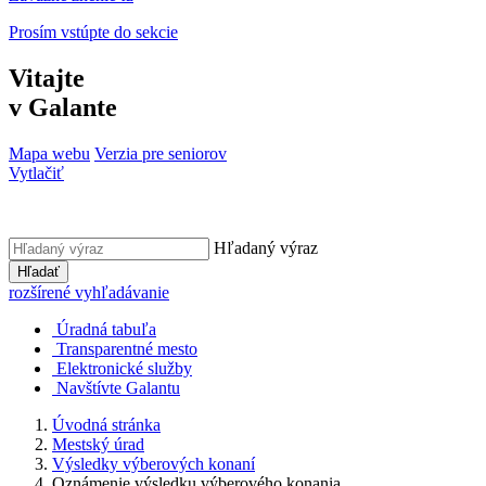
Prosím vstúpte do sekcie
Vitajte
v Galante
Mapa webu
Verzia pre seniorov
Vytlačiť
Hľadaný výraz
Hľadať
rozšírené vyhľadávanie
Úradná tabuľa
Transparentné mesto
Elektronické služby
Navštívte Galantu
Úvodná stránka
Mestský úrad
Výsledky výberových konaní
Oznámenie výsledku výberového konania...