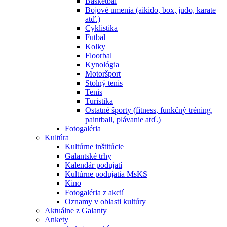
Basketbal
Bojové umenia (aikido, box, judo, karate
atď.)
Cyklistika
Futbal
Kolky
Floorbal
Kynológia
Motoršport
Stolný tenis
Tenis
Turistika
Ostatné športy (fitness, funkčný tréning,
paintball, plávanie atď.)
Fotogaléria
Kultúra
Kultúrne inštitúcie
Galantské trhy
Kalendár podujatí
Kultúrne podujatia MsKS
Kino
Fotogaléria z akcií
Oznamy v oblasti kultúry
Aktuálne z Galanty
Ankety