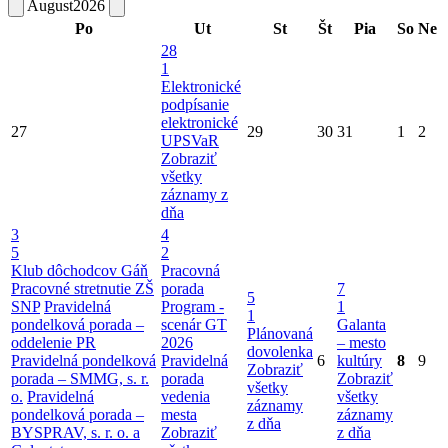
August
2026
Po
Ut
St
Št
Pia
So
Ne
28
1
Elektronické
podpísanie
elektronické
27
29
30
31
1
2
UPSVaR
Zobraziť
všetky
záznamy z
dňa
3
4
5
2
Klub dôchodcov Gáň
Pracovná
Pracovné stretnutie ZŠ
porada
7
5
SNP
Pravidelná
Program -
1
1
pondelková porada –
scenár GT
Galanta
Plánovaná
oddelenie PR
2026
– mesto
dovolenka
Pravidelná pondelková
Pravidelná
6
kultúry
8
9
Zobraziť
porada – SMMG, s. r.
porada
Zobraziť
všetky
o.
Pravidelná
vedenia
všetky
záznamy
pondelková porada –
mesta
záznamy
z dňa
BYSPRAV, s. r. o. a
Zobraziť
z dňa