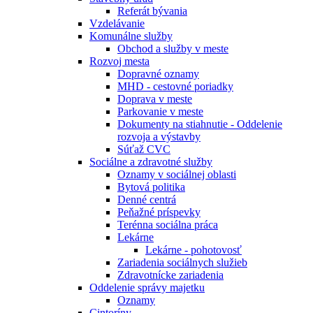
Referát bývania
Vzdelávanie
Komunálne služby
Obchod a služby v meste
Rozvoj mesta
Dopravné oznamy
MHD - cestovné poriadky
Doprava v meste
Parkovanie v meste
Dokumenty na stiahnutie - Oddelenie
rozvoja a výstavby
Súťaž CVC
Sociálne a zdravotné služby
Oznamy v sociálnej oblasti
Bytová politika
Denné centrá
Peňažné príspevky
Terénna sociálna práca
Lekárne
Lekárne - pohotovosť
Zariadenia sociálnych služieb
Zdravotnícke zariadenia
Oddelenie správy majetku
Oznamy
Cintoríny