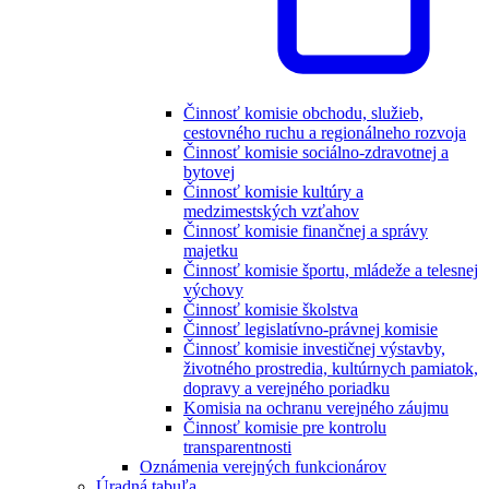
Činnosť komisie obchodu, služieb,
cestovného ruchu a regionálneho rozvoja
Činnosť komisie sociálno-zdravotnej a
bytovej
Činnosť komisie kultúry a
medzimestských vzťahov
Činnosť komisie finančnej a správy
majetku
Činnosť komisie športu, mládeže a telesnej
výchovy
Činnosť komisie školstva
Činnosť legislatívno-právnej komisie
Činnosť komisie investičnej výstavby,
životného prostredia, kultúrnych pamiatok,
dopravy a verejného poriadku
Komisia na ochranu verejného záujmu
Činnosť komisie pre kontrolu
transparentnosti
Oznámenia verejných funkcionárov
Úradná tabuľa