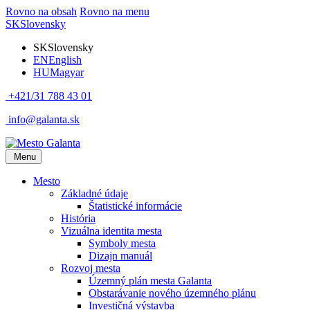
Rovno na obsah
Rovno na menu
SK
Slovensky
SK
Slovensky
EN
English
HU
Magyar
+421/31 788 43 01
info@galanta.sk
Menu
Mesto
Základné údaje
Štatistické informácie
História
Vizuálna identita mesta
Symboly mesta
Dizajn manuál
Rozvoj mesta
Územný plán mesta Galanta
Obstarávanie nového územného plánu
Investičná výstavba