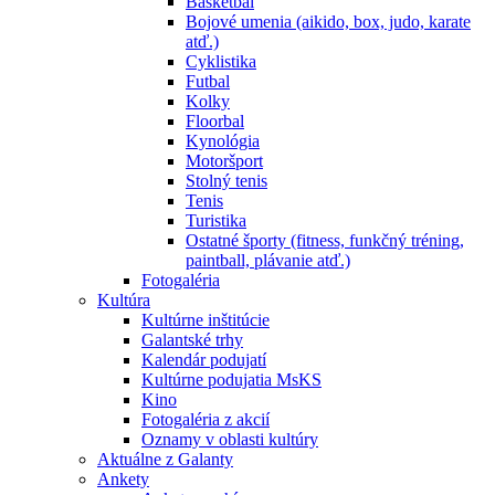
Basketbal
Bojové umenia (aikido, box, judo, karate
atď.)
Cyklistika
Futbal
Kolky
Floorbal
Kynológia
Motoršport
Stolný tenis
Tenis
Turistika
Ostatné športy (fitness, funkčný tréning,
paintball, plávanie atď.)
Fotogaléria
Kultúra
Kultúrne inštitúcie
Galantské trhy
Kalendár podujatí
Kultúrne podujatia MsKS
Kino
Fotogaléria z akcií
Oznamy v oblasti kultúry
Aktuálne z Galanty
Ankety