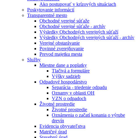
Ako postupovať v krízových situáciach
Poskytovanie informácií
Transparentné mesto
Obchodné verejné súťaže
Obchodné verejné súťaže - archív
Výsledky Obchodných verejných súťaží
Výsledky Obchodných verejných súťaží - archív
Verejné obstarávanie
Povinné zverejňovanie
Prevod majetku mesta
Služby
Miestne dane a poplatky
Tlačivá a formuláre
Výšky sadzieb
Odpadové hospodárstvo
Separácia - triedenie odpadu
Oznamy v oblasti OH
VZN o odpadoch
Životné prostredie
Životné prostredie
Oznámenia o začatí konania o výrube
drevín
Evidencia obyvateľstva
Matričný úrad
Stavebný úrad