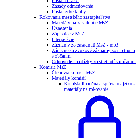
Poslanci MsZ
Zásady odmeňovania
Poslanecké kluby
Rokovania mestského zastupiteľstva
Materiály na zasadnutie MsZ
Uznesenia
Zápisnice z MsZ
Interpelácie
Záznamy zo zasadnutí MsZ - mp3
Zápisnice a zvukové záznamy zo stretnutia
s občanmi
Odpovede na otázky zo stretnutí s občanmi
Komisie MsZ
Členovia komisií MsZ
Materiály komisií
Komisia finančná a správa majetku -
materiály na rokovanie