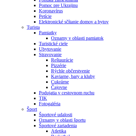
Pomoc pre Ukrajinu
Koronavírus
Petície
Elektronické sčítanie domov a bytov
Turista
Pamiatky
Oznamy v oblasti pamiatok
Turistické ciele
Ubytovanie
Stravovanie
Reštaurácie
Pizzérie
Rýchle občerstvenie
Kaviarne, bary a kluby
Cukrárne
Čajovne
Podujatia v cestovnom ruchu
TIK
Fotogaléria
Šport
Športové udalosti
Oznamy v oblasti športu
Športové zariadenia
Atletika