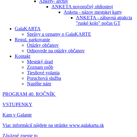
Ankety- archív
ANKETA novoročný ohňostroj
Anketa - názov mestskej karty
ANKETA - zábavná atrakcia
"ruské kolo" počas GT
GalaKARTA
Správy a oznamy o GalaKARTE
Regul. parkovanie
Otázky občanov
Odpovede na otázky občanov
Kontakt
Mestský úrad
Zoznam osôb
Tiesňové volania
Poruchová služba
Napíšte nám
PROGRAM 40. ROČNÍK
VSTUPENKY
Kam v Galante
Viac informácií nájdete na stránke www.galakarta.sk
Záväzné znenie tu