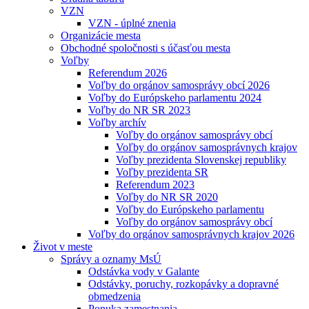
VZN
VZN - úplné znenia
Organizácie mesta
Obchodné spoločnosti s účasťou mesta
Voľby
Referendum 2026
Voľby do orgánov samosprávy obcí 2026
Voľby do Európskeho parlamentu 2024
Voľby do NR SR 2023
Voľby archív
Voľby do orgánov samosprávy obcí
Voľby do orgánov samosprávnych krajov
Voľby prezidenta Slovenskej republiky
Voľby prezidenta SR
Referendum 2023
Voľby do NR SR 2020
Voľby do Európskeho parlamentu
Voľby do orgánov samosprávy obcí
Voľby do orgánov samosprávnych krajov 2026
Život v meste
Správy a oznamy MsÚ
Odstávka vody v Galante
Odstávky, poruchy, rozkopávky a dopravné
obmedzenia
Ponuka zamestnania