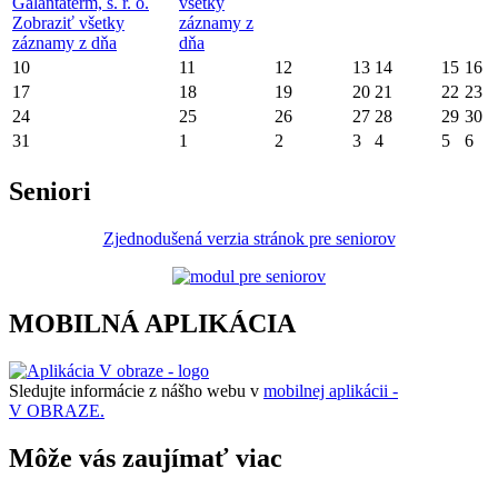
Galantaterm, s. r. o.
všetky
Zobraziť všetky
záznamy z
záznamy z dňa
dňa
10
11
12
13
14
15
16
17
18
19
20
21
22
23
24
25
26
27
28
29
30
31
1
2
3
4
5
6
Seniori
Zjednodušená verzia stránok pre seniorov
MOBILNÁ APLIKÁCIA
Sledujte informácie z nášho webu v
mobilnej aplikácii -
V OBRAZE.
Môže vás zaujímať viac