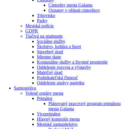
Cintoríny mesta Galanta
Oznamy v oblasti cintorínov
Trhovisko
Parky
Mestská polícia
GDPR
Tlačivá na stiahnutie
Sociálne služby
Školstvo, kultúra a šport
Stavebný úrad
Miestne dane
Komunálne služby a životné prostredie
Oddelenie rozvoja a výstavby
Matričný úrad
Podnikateľská činnosť
Oddelenie správy majetku
Samospráva
Volené orgány mesta
Primátor
Plánovaný pracovný program primátora
mesta Galanta
Viceprimátor
Hlavný kontrolór mesta
Mestské zastupitelstvo