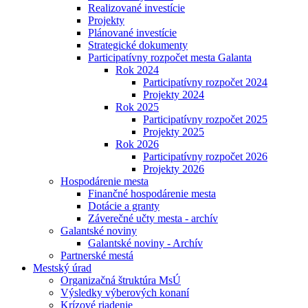
Realizované investície
Projekty
Plánované investície
Strategické dokumenty
Participatívny rozpočet mesta Galanta
Rok 2024
Participatívny rozpočet 2024
Projekty 2024
Rok 2025
Participatívny rozpočet 2025
Projekty 2025
Rok 2026
Participatívny rozpočet 2026
Projekty 2026
Hospodárenie mesta
Finančné hospodárenie mesta
Dotácie a granty
Záverečné učty mesta - archív
Galantské noviny
Galantské noviny - Archív
Partnerské mestá
Mestský úrad
Organizačná štruktúra MsÚ
Výsledky výberových konaní
Krízové riadenie