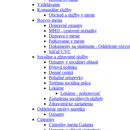
Vzdelávanie
Komunálne služby
Obchod a služby v meste
Rozvoj mesta
Dopravné oznamy
MHD - cestovné poriadky
Doprava v meste
Parkovanie v meste
Dokumenty na stiahnutie - Oddelenie rozvoj
Súťaž CVC
Sociálne a zdravotné služby
Oznamy v sociálnej oblasti
Bytová politika
Denné centrá
Peňažné príspevky
Terénna sociálna práca
Lekárne
Lekárne - pohotovosť
Zariadenia sociálnych služieb
Zdravotnícke zariadenia
Oddelenie správy majetku
Oznamy
Cintoríny
Cintoríny mesta Galanta
Oznamy v oblasti cintorínov