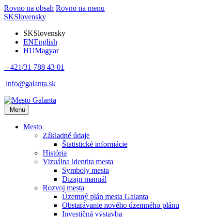
Rovno na obsah
Rovno na menu
SK
Slovensky
SK
Slovensky
EN
English
HU
Magyar
+421/31 788 43 01
info@galanta.sk
Menu
Mesto
Základné údaje
Štatistické informácie
História
Vizuálna identita mesta
Symboly mesta
Dizajn manuál
Rozvoj mesta
Územný plán mesta Galanta
Obstarávanie nového územného plánu
Investičná výstavba