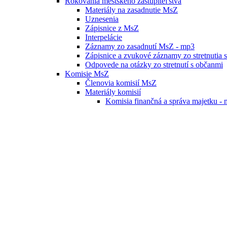
Rokovania mestského zastupiteľstva
Materiály na zasadnutie MsZ
Uznesenia
Zápisnice z MsZ
Interpelácie
Záznamy zo zasadnutí MsZ - mp3
Zápisnice a zvukové záznamy zo stretnutia 
Odpovede na otázky zo stretnutí s občanmi
Komisie MsZ
Členovia komisií MsZ
Materiály komisií
Komisia finančná a správa majetku - 