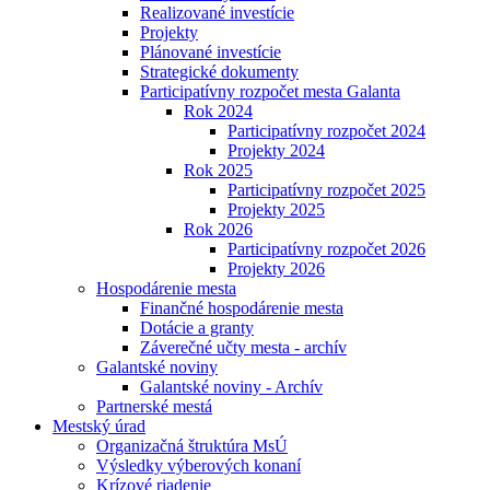
Realizované investície
Projekty
Plánované investície
Strategické dokumenty
Participatívny rozpočet mesta Galanta
Rok 2024
Participatívny rozpočet 2024
Projekty 2024
Rok 2025
Participatívny rozpočet 2025
Projekty 2025
Rok 2026
Participatívny rozpočet 2026
Projekty 2026
Hospodárenie mesta
Finančné hospodárenie mesta
Dotácie a granty
Záverečné učty mesta - archív
Galantské noviny
Galantské noviny - Archív
Partnerské mestá
Mestský úrad
Organizačná štruktúra MsÚ
Výsledky výberových konaní
Krízové riadenie