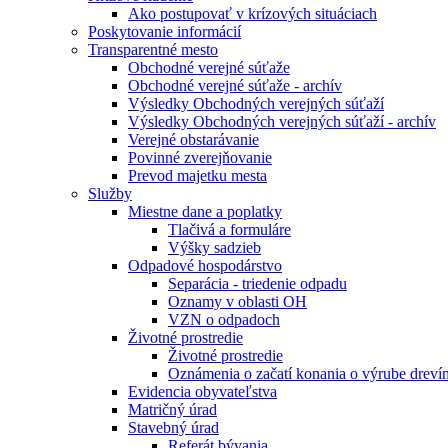
Ako postupovať v krízových situáciach
Poskytovanie informácií
Transparentné mesto
Obchodné verejné súťaže
Obchodné verejné súťaže - archív
Výsledky Obchodných verejných súťaží
Výsledky Obchodných verejných súťaží - archív
Verejné obstarávanie
Povinné zverejňovanie
Prevod majetku mesta
Služby
Miestne dane a poplatky
Tlačivá a formuláre
Výšky sadzieb
Odpadové hospodárstvo
Separácia - triedenie odpadu
Oznamy v oblasti OH
VZN o odpadoch
Životné prostredie
Životné prostredie
Oznámenia o začatí konania o výrube dreví
Evidencia obyvateľstva
Matričný úrad
Stavebný úrad
Referát bývania