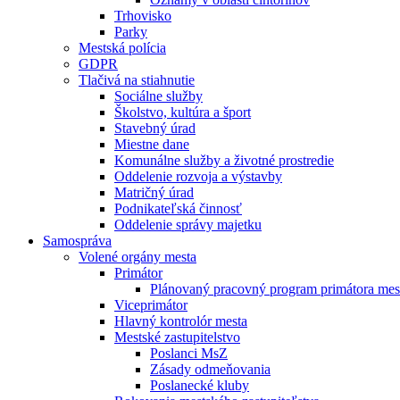
Trhovisko
Parky
Mestská polícia
GDPR
Tlačivá na stiahnutie
Sociálne služby
Školstvo, kultúra a šport
Stavebný úrad
Miestne dane
Komunálne služby a životné prostredie
Oddelenie rozvoja a výstavby
Matričný úrad
Podnikateľská činnosť
Oddelenie správy majetku
Samospráva
Volené orgány mesta
Primátor
Plánovaný pracovný program primátora mes
Viceprimátor
Hlavný kontrolór mesta
Mestské zastupitelstvo
Poslanci MsZ
Zásady odmeňovania
Poslanecké kluby