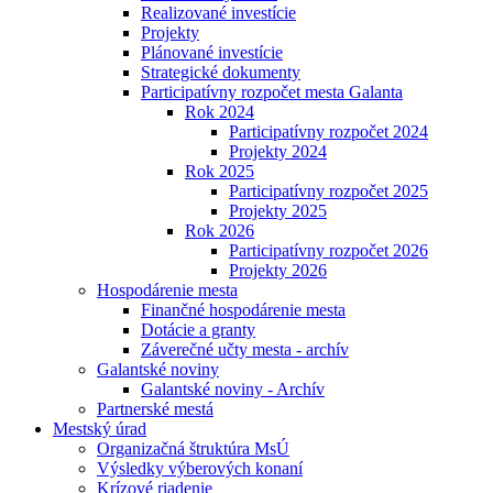
Realizované investície
Projekty
Plánované investície
Strategické dokumenty
Participatívny rozpočet mesta Galanta
Rok 2024
Participatívny rozpočet 2024
Projekty 2024
Rok 2025
Participatívny rozpočet 2025
Projekty 2025
Rok 2026
Participatívny rozpočet 2026
Projekty 2026
Hospodárenie mesta
Finančné hospodárenie mesta
Dotácie a granty
Záverečné učty mesta - archív
Galantské noviny
Galantské noviny - Archív
Partnerské mestá
Mestský úrad
Organizačná štruktúra MsÚ
Výsledky výberových konaní
Krízové riadenie