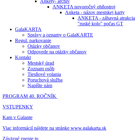
Ankety- archív
ANKETA novoročný ohňostroj
Anketa - názov mestskej karty
ANKETA - zábavná atrakcia
"ruské kolo" počas GT
GalaKARTA
Správy a oznamy o GalaKARTE
Regul. parkovanie
Otázky občanov
Odpovede na otázky občanov
Kontakt
Mestský úrad
Zoznam osôb
Tiesňové volania
Poruchová služba
Napíšte nám
PROGRAM 40. ROČNÍK
VSTUPENKY
Kam v Galante
Viac informácií nájdete na stránke www.galakarta.sk
Záväzné znenie tu