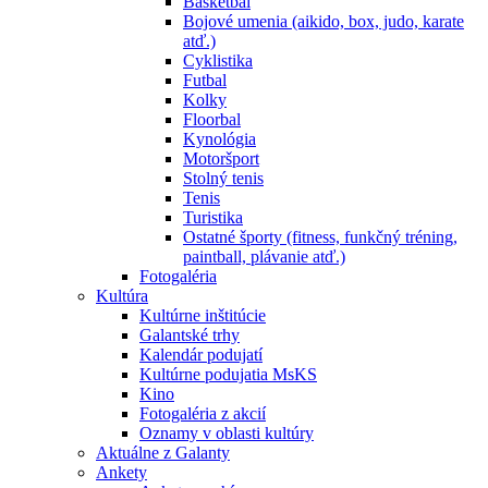
Basketbal
Bojové umenia (aikido, box, judo, karate
atď.)
Cyklistika
Futbal
Kolky
Floorbal
Kynológia
Motoršport
Stolný tenis
Tenis
Turistika
Ostatné športy (fitness, funkčný tréning,
paintball, plávanie atď.)
Fotogaléria
Kultúra
Kultúrne inštitúcie
Galantské trhy
Kalendár podujatí
Kultúrne podujatia MsKS
Kino
Fotogaléria z akcií
Oznamy v oblasti kultúry
Aktuálne z Galanty
Ankety