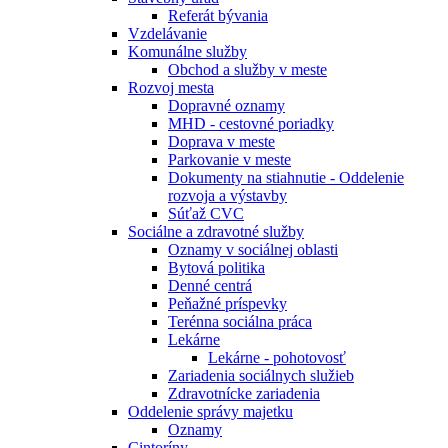
Referát bývania
Vzdelávanie
Komunálne služby
Obchod a služby v meste
Rozvoj mesta
Dopravné oznamy
MHD - cestovné poriadky
Doprava v meste
Parkovanie v meste
Dokumenty na stiahnutie - Oddelenie
rozvoja a výstavby
Súťaž CVC
Sociálne a zdravotné služby
Oznamy v sociálnej oblasti
Bytová politika
Denné centrá
Peňažné príspevky
Terénna sociálna práca
Lekárne
Lekárne - pohotovosť
Zariadenia sociálnych služieb
Zdravotnícke zariadenia
Oddelenie správy majetku
Oznamy
Cintoríny