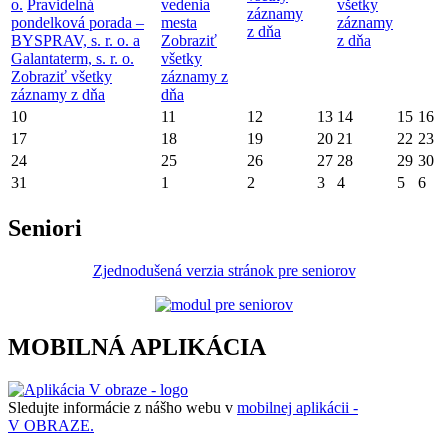
o.
Pravidelná
vedenia
všetky
záznamy
pondelková porada –
mesta
záznamy
z dňa
BYSPRAV, s. r. o. a
Zobraziť
z dňa
Galantaterm, s. r. o.
všetky
Zobraziť všetky
záznamy z
záznamy z dňa
dňa
10
11
12
13
14
15
16
17
18
19
20
21
22
23
24
25
26
27
28
29
30
31
1
2
3
4
5
6
Seniori
Zjednodušená verzia stránok pre seniorov
MOBILNÁ APLIKÁCIA
Sledujte informácie z nášho webu v
mobilnej aplikácii -
V OBRAZE.