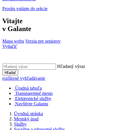
Prosím vstúpte do sekcie
Vitajte
v Galante
Mapa webu
Verzia pre seniorov
Vytlačiť
Hľadaný výraz
Hľadať
rozšírené vyhľadávanie
Úradná tabuľa
Transparentné mesto
Elektronické služby
Navštívte Galantu
Úvodná stránka
Mestský úrad
Služby
Sociálne a zdravotné služby