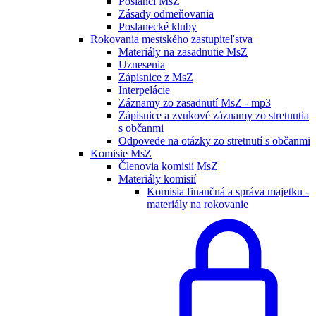
Poslanci MsZ
Zásady odmeňovania
Poslanecké kluby
Rokovania mestského zastupiteľstva
Materiály na zasadnutie MsZ
Uznesenia
Zápisnice z MsZ
Interpelácie
Záznamy zo zasadnutí MsZ - mp3
Zápisnice a zvukové záznamy zo stretnutia
s občanmi
Odpovede na otázky zo stretnutí s občanmi
Komisie MsZ
Členovia komisií MsZ
Materiály komisií
Komisia finančná a správa majetku -
materiály na rokovanie