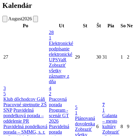
Kalendár
August
2026
Po
Ut
St
Št
Pia
So
Ne
28
1
Elektronické
podpísanie
elektronické
27
29
30
31
1
2
UPSVaR
Zobraziť
všetky
záznamy z
dňa
3
4
5
2
Klub dôchodcov Gáň
Pracovná
Pracovné stretnutie ZŠ
porada
7
5
SNP
Pravidelná
Program -
1
1
pondelková porada –
scenár GT
Galanta
Plánovaná
oddelenie PR
2026
– mesto
dovolenka
Pravidelná pondelková
Pravidelná
6
kultúry
8
9
Zobraziť
porada – SMMG, s. r.
porada
Zobraziť
všetky