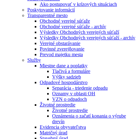
Ako postupovať v krízových situáciach
Poskytovanie informácií
Transparentné mesto
Obchodné verejné súťaže
Obchodné verejné súťaže - archív
Výsledky Obchodných verejných súťaží
Výsledky Obchodných verejných súťaží - archív
Verejné obstarávanie
Povinné zverejňovanie
Prevod majetku mesta
Služby
Miestne dane a poplatky
Tlačivá a formuláre
Výšky sadzieb
Odpadové hospodárstvo
Separácia - triedenie odpadu
Oznamy v oblasti OH
VZN o odpadoch
Životné prostredie
Životné prostredie
Oznámenia o začatí konania o výrube
drevín
Evidencia obyvateľstva
Matričný úrad
Stavebný úrad