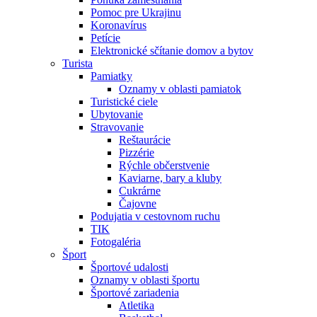
Pomoc pre Ukrajinu
Koronavírus
Petície
Elektronické sčítanie domov a bytov
Turista
Pamiatky
Oznamy v oblasti pamiatok
Turistické ciele
Ubytovanie
Stravovanie
Reštaurácie
Pizzérie
Rýchle občerstvenie
Kaviarne, bary a kluby
Cukrárne
Čajovne
Podujatia v cestovnom ruchu
TIK
Fotogaléria
Šport
Športové udalosti
Oznamy v oblasti športu
Športové zariadenia
Atletika