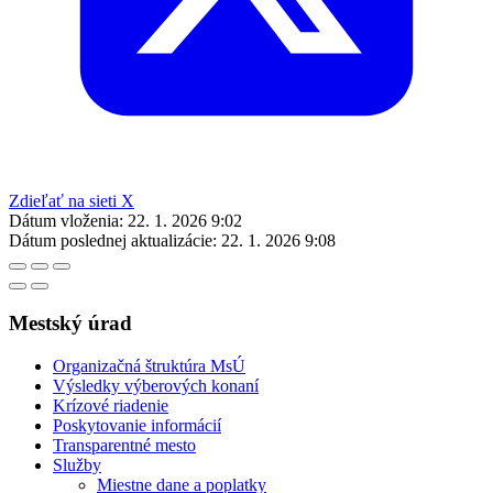
Zdieľať na sieti X
Dátum vloženia:
22. 1. 2026 9:02
Dátum poslednej aktualizácie:
22. 1. 2026 9:08
Mestský úrad
Organizačná štruktúra MsÚ
Výsledky výberových konaní
Krízové riadenie
Poskytovanie informácií
Transparentné mesto
Služby
Miestne dane a poplatky