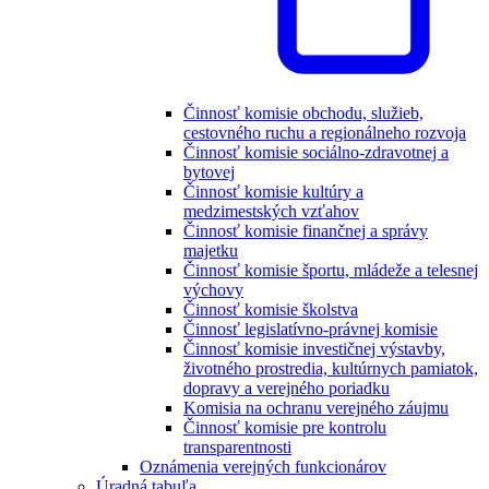
Činnosť komisie obchodu, služieb,
cestovného ruchu a regionálneho rozvoja
Činnosť komisie sociálno-zdravotnej a
bytovej
Činnosť komisie kultúry a
medzimestských vzťahov
Činnosť komisie finančnej a správy
majetku
Činnosť komisie športu, mládeže a telesnej
výchovy
Činnosť komisie školstva
Činnosť legislatívno-právnej komisie
Činnosť komisie investičnej výstavby,
životného prostredia, kultúrnych pamiatok,
dopravy a verejného poriadku
Komisia na ochranu verejného záujmu
Činnosť komisie pre kontrolu
transparentnosti
Oznámenia verejných funkcionárov
Úradná tabuľa