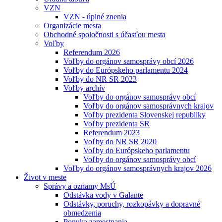
VZN
VZN - úplné znenia
Organizácie mesta
Obchodné spoločnosti s účasťou mesta
Voľby
Referendum 2026
Voľby do orgánov samosprávy obcí 2026
Voľby do Európskeho parlamentu 2024
Voľby do NR SR 2023
Voľby archív
Voľby do orgánov samosprávy obcí
Voľby do orgánov samosprávnych krajov
Voľby prezidenta Slovenskej republiky
Voľby prezidenta SR
Referendum 2023
Voľby do NR SR 2020
Voľby do Európskeho parlamentu
Voľby do orgánov samosprávy obcí
Voľby do orgánov samosprávnych krajov 2026
Život v meste
Správy a oznamy MsÚ
Odstávka vody v Galante
Odstávky, poruchy, rozkopávky a dopravné
obmedzenia
Ponuka zamestnania