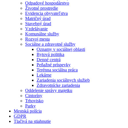
Odpadové hospodárstvo
Životné prostredie
Evidencia obyvateľstva
Matričný úrad
Stavebný úrad
Vzdelávanie
Komunálne služby
Rozvoj mesta
Sociálne a zdravotné služby
Oznamy v sociálnej oblasti
Bytová politika
Denné centrá
Peňažné príspevky
Terénna sociálna práca
Lekárne
Zariadenia sociálnych služieb
Zdravotnícke zariadenia
Oddelenie správy majetku
Cintoríny
Trhovisko
Parky
Mestská polícia
GDPR
Tlačivá na stiahnutie