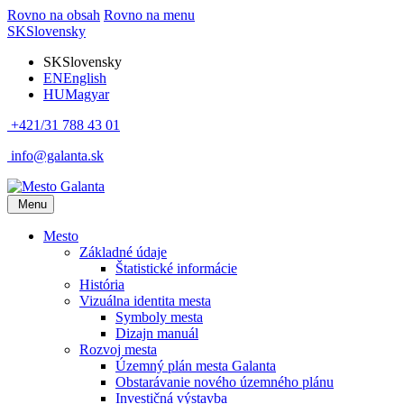
Rovno na obsah
Rovno na menu
SK
Slovensky
SK
Slovensky
EN
English
HU
Magyar
+421/31 788 43 01
info@galanta.sk
Menu
Mesto
Základné údaje
Štatistické informácie
História
Vizuálna identita mesta
Symboly mesta
Dizajn manuál
Rozvoj mesta
Územný plán mesta Galanta
Obstarávanie nového územného plánu
Investičná výstavba