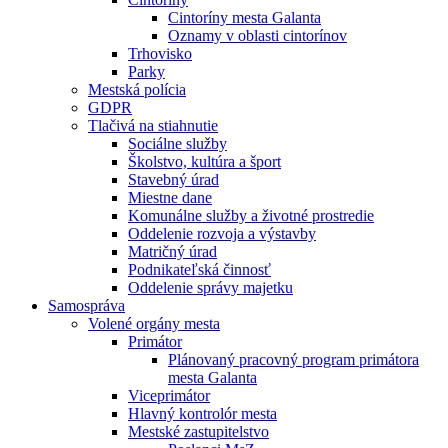
Cintoríny mesta Galanta
Oznamy v oblasti cintorínov
Trhovisko
Parky
Mestská polícia
GDPR
Tlačivá na stiahnutie
Sociálne služby
Školstvo, kultúra a šport
Stavebný úrad
Miestne dane
Komunálne služby a životné prostredie
Oddelenie rozvoja a výstavby
Matričný úrad
Podnikateľská činnosť
Oddelenie správy majetku
Samospráva
Volené orgány mesta
Primátor
Plánovaný pracovný program primátora
mesta Galanta
Viceprimátor
Hlavný kontrolór mesta
Mestské zastupitelstvo