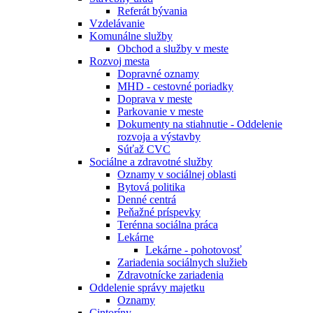
Referát bývania
Vzdelávanie
Komunálne služby
Obchod a služby v meste
Rozvoj mesta
Dopravné oznamy
MHD - cestovné poriadky
Doprava v meste
Parkovanie v meste
Dokumenty na stiahnutie - Oddelenie
rozvoja a výstavby
Súťaž CVC
Sociálne a zdravotné služby
Oznamy v sociálnej oblasti
Bytová politika
Denné centrá
Peňažné príspevky
Terénna sociálna práca
Lekárne
Lekárne - pohotovosť
Zariadenia sociálnych služieb
Zdravotnícke zariadenia
Oddelenie správy majetku
Oznamy
Cintoríny