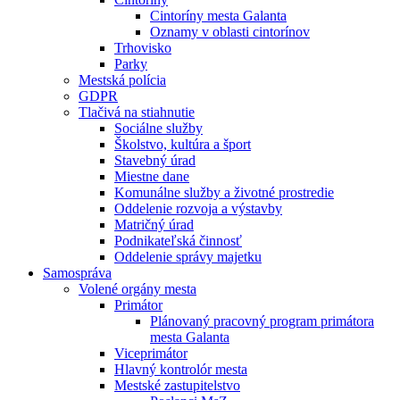
Cintoríny mesta Galanta
Oznamy v oblasti cintorínov
Trhovisko
Parky
Mestská polícia
GDPR
Tlačivá na stiahnutie
Sociálne služby
Školstvo, kultúra a šport
Stavebný úrad
Miestne dane
Komunálne služby a životné prostredie
Oddelenie rozvoja a výstavby
Matričný úrad
Podnikateľská činnosť
Oddelenie správy majetku
Samospráva
Volené orgány mesta
Primátor
Plánovaný pracovný program primátora
mesta Galanta
Viceprimátor
Hlavný kontrolór mesta
Mestské zastupitelstvo