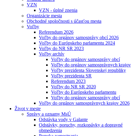
VZN
VZN - úplné znenia
Organizácie mesta
Obchodné spoločnosti s účasťou mesta
Voľby
Referendum 2026
Voľby do orgánov samosprávy obcí 2026
Voľby do Európskeho parlamentu 2024
Voľby do NR SR 2023
Voľby archív
Voľby do orgánov samosprávy obcí
Voľby do orgánov samosprávnych krajov
Voľby prezidenta Slovenskej republiky
Voľby prezidenta SR
Referendum 2023
Voľby do NR SR 2020
Voľby do Európskeho parlamentu
Voľby do orgánov samosprávy obcí
Voľby do orgánov samosprávnych krajov 2026
Život v meste
Správy a oznamy MsÚ
Odstávka vody v Galante
Odstávky, poruchy, rozkopávky a dopravné
obmedzenia
Ponuka zamestnania