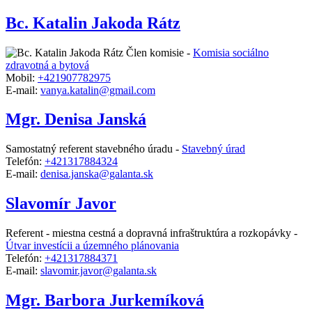
Bc. Katalin Jakoda Rátz
Člen komisie -
Komisia sociálno
zdravotná a bytová
Mobil:
+421907782975
E-mail:
vanya.katalin@gmail.com
Mgr. Denisa Janská
Samostatný referent stavebného úradu -
Stavebný úrad
Telefón:
+421317884324
E-mail:
denisa.janska@galanta.sk
Slavomír Javor
Referent - miestna cestná a dopravná infraštruktúra a rozkopávky -
Útvar investícii a územného plánovania
Telefón:
+421317884371
E-mail:
slavomir.javor@galanta.sk
Mgr. Barbora Jurkemíková