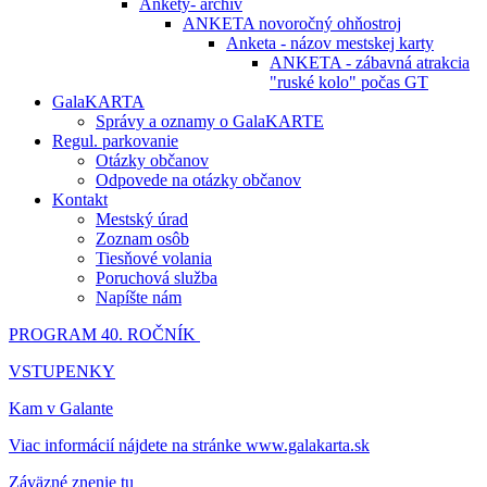
Ankety- archív
ANKETA novoročný ohňostroj
Anketa - názov mestskej karty
ANKETA - zábavná atrakcia
"ruské kolo" počas GT
GalaKARTA
Správy a oznamy o GalaKARTE
Regul. parkovanie
Otázky občanov
Odpovede na otázky občanov
Kontakt
Mestský úrad
Zoznam osôb
Tiesňové volania
Poruchová služba
Napíšte nám
PROGRAM 40. ROČNÍK
VSTUPENKY
Kam v Galante
Viac informácií nájdete na stránke www.galakarta.sk
Záväzné znenie tu