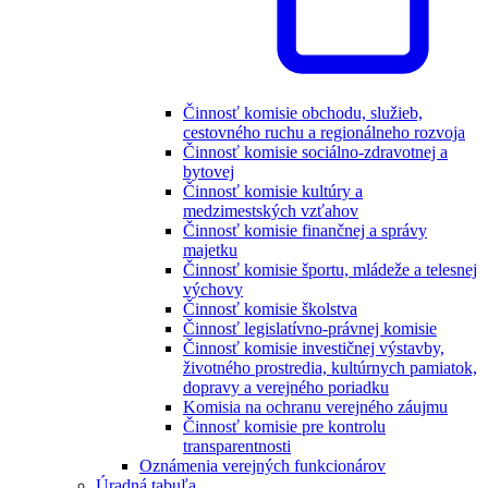
Činnosť komisie obchodu, služieb,
cestovného ruchu a regionálneho rozvoja
Činnosť komisie sociálno-zdravotnej a
bytovej
Činnosť komisie kultúry a
medzimestských vzťahov
Činnosť komisie finančnej a správy
majetku
Činnosť komisie športu, mládeže a telesnej
výchovy
Činnosť komisie školstva
Činnosť legislatívno-právnej komisie
Činnosť komisie investičnej výstavby,
životného prostredia, kultúrnych pamiatok,
dopravy a verejného poriadku
Komisia na ochranu verejného záujmu
Činnosť komisie pre kontrolu
transparentnosti
Oznámenia verejných funkcionárov
Úradná tabuľa