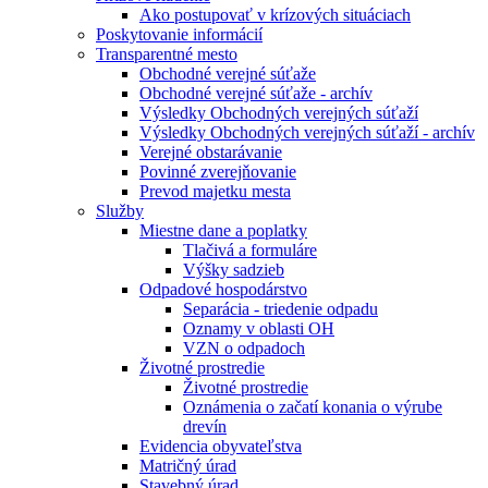
Ako postupovať v krízových situáciach
Poskytovanie informácií
Transparentné mesto
Obchodné verejné súťaže
Obchodné verejné súťaže - archív
Výsledky Obchodných verejných súťaží
Výsledky Obchodných verejných súťaží - archív
Verejné obstarávanie
Povinné zverejňovanie
Prevod majetku mesta
Služby
Miestne dane a poplatky
Tlačivá a formuláre
Výšky sadzieb
Odpadové hospodárstvo
Separácia - triedenie odpadu
Oznamy v oblasti OH
VZN o odpadoch
Životné prostredie
Životné prostredie
Oznámenia o začatí konania o výrube
drevín
Evidencia obyvateľstva
Matričný úrad
Stavebný úrad