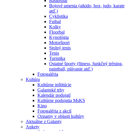
Basketbal
Bojové umenia (aikido, box, judo, karate
atď.)
Cyklistika
Futbal
Kolky
Floorbal
Kynológia
Motoršport
Stolný tenis
Tenis
Turistika
Ostatné športy (fitness, funkčný tréning,
paintball, plávanie atď.)
Fotogaléria
Kultúra
Kultúrne inštitúcie
Galantské trhy
Kalendár podujatí
Kultúrne podujatia MsKS
Kino
Fotogaléria z akcií
Oznamy v oblasti kultúry
Aktuálne z Galanty
Ankety