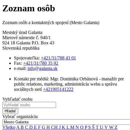
Zoznam osôb
Zoznam osôb a kontaktných spojení (Mesto Galanta)
Mestský úrad Galanta
Mierové námestie č. 940/1
924 18 Galanta P.O. Box 43
Slovenská republika
Spojovateľka:
+421/31/788 43 01
Fax:
+421/31/780 35 92
e-mail:
info@galanta.sk
Kontakt pre médiá: Mgr. Dominika Orbánová - manažér pre
public relations, marketing, administráciu webu a správu
sociálnych sietí
+421905141222
Vyhľadať osobu
Hľadať
Vybrať organizáciu
Všetko
A
B
C
D
E
F
G
H
CH
J
K
L
M
N
O
P
S
Š
T
U
V
W
Z