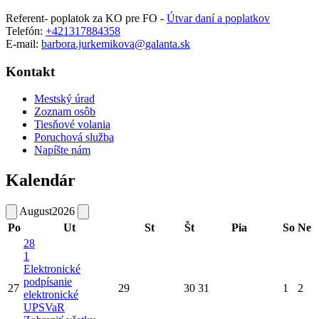
Referent- poplatok za KO pre FO -
Útvar daní a poplatkov
Telefón:
+421317884358
E-mail:
barbora.jurkemikova@galanta.sk
Kontakt
Mestský úrad
Zoznam osôb
Tiesňové volania
Poruchová služba
Napíšte nám
Kalendár
August
2026
Po
Ut
St
Št
Pia
So
Ne
28
1
Elektronické
podpísanie
27
29
30
31
1
2
elektronické
UPSVaR