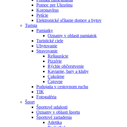
Pomoc pre Ukrajinu
Koronavírus
Petície
Elektronické sčítanie domov a bytov
Turista
Pamiatky
Oznamy v oblasti pamiatok
Turistické ciele
Ubytovanie
Stravovanie
Reštaurácie
Pizzérie
Rýchle občerstvenie
Kaviarne, bary a kluby
Cukrárne
Čajovne
Podujatia v cestovnom ruchu
TIK
Fotogaléria
Šport
Športové udalosti
Oznamy v oblasti športu
Športové zariadenia
Atletika