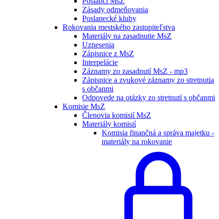
Poslanci MsZ
Zásady odmeňovania
Poslanecké kluby
Rokovania mestského zastupiteľstva
Materiály na zasadnutie MsZ
Uznesenia
Zápisnice z MsZ
Interpelácie
Záznamy zo zasadnutí MsZ - mp3
Zápisnice a zvukové záznamy zo stretnutia
s občanmi
Odpovede na otázky zo stretnutí s občanmi
Komisie MsZ
Členovia komisií MsZ
Materiály komisií
Komisia finančná a správa majetku -
materiály na rokovanie