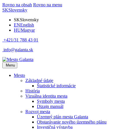
Rovno na obsah
Rovno na menu
SK
Slovensky
SK
Slovensky
EN
English
HU
Magyar
+421/31 788 43 01
info@galanta.sk
Menu
Mesto
Základné údaje
Štatistické informácie
História
Vizuálna identita mesta
Symboly mesta
Dizajn manuál
Rozvoj mesta
Územný plán mesta Galanta
Obstarávanie nového územného plánu
Investičná výstavba