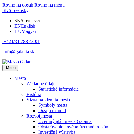
Rovno na obsah
Rovno na menu
SK
Slovensky
SK
Slovensky
EN
English
HU
Magyar
+421/31 788 43 01
info@galanta.sk
Menu
Mesto
Základné údaje
Štatistické informácie
História
Vizuálna identita mesta
Symboly mesta
Dizajn manuál
Rozvoj mesta
Územný plán mesta Galanta
Obstarávanie nového územného plánu
Investičná výstavba