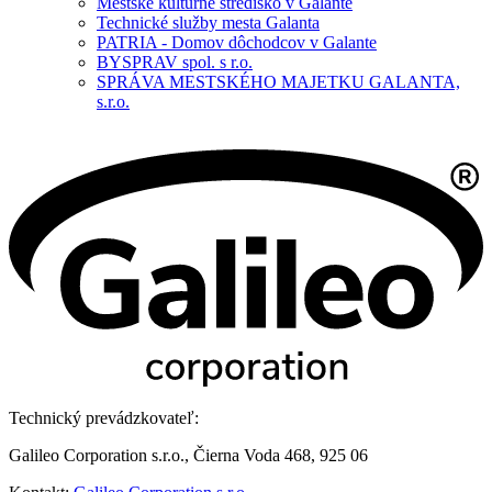
Mestské kultúrné stredisko v Galante
Technické služby mesta Galanta
PATRIA - Domov dôchodcov v Galante
BYSPRAV spol. s r.o.
SPRÁVA MESTSKÉHO MAJETKU GALANTA,
s.r.o.
Technický prevádzkovateľ:
Galileo Corporation s.r.o., Čierna Voda 468, 925 06