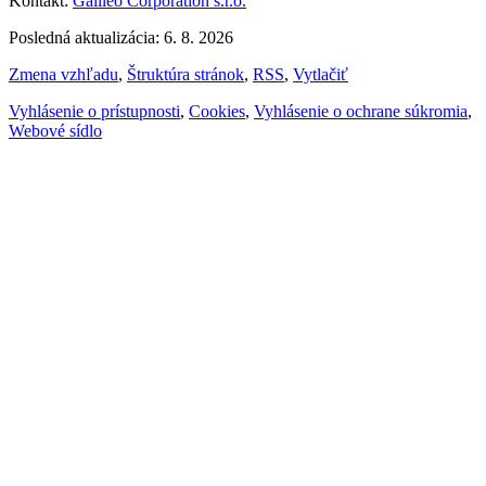
Kontakt:
Galileo Corporation s.r.o.
Posledná aktualizácia: 6. 8. 2026
Zmena vzhľadu
,
Štruktúra stránok
,
RSS
,
Vytlačiť
Vyhlásenie o prístupnosti
,
Cookies
,
Vyhlásenie o ochrane súkromia
,
Webové sídlo