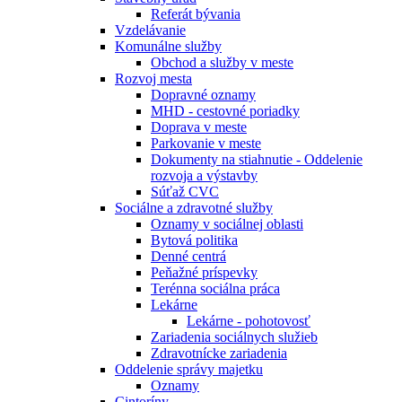
Referát bývania
Vzdelávanie
Komunálne služby
Obchod a služby v meste
Rozvoj mesta
Dopravné oznamy
MHD - cestovné poriadky
Doprava v meste
Parkovanie v meste
Dokumenty na stiahnutie - Oddelenie
rozvoja a výstavby
Súťaž CVC
Sociálne a zdravotné služby
Oznamy v sociálnej oblasti
Bytová politika
Denné centrá
Peňažné príspevky
Terénna sociálna práca
Lekárne
Lekárne - pohotovosť
Zariadenia sociálnych služieb
Zdravotnícke zariadenia
Oddelenie správy majetku
Oznamy
Cintoríny