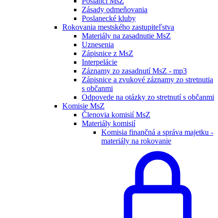
Poslanci MsZ
Zásady odmeňovania
Poslanecké kluby
Rokovania mestského zastupiteľstva
Materiály na zasadnutie MsZ
Uznesenia
Zápisnice z MsZ
Interpelácie
Záznamy zo zasadnutí MsZ - mp3
Zápisnice a zvukové záznamy zo stretnutia
s občanmi
Odpovede na otázky zo stretnutí s občanmi
Komisie MsZ
Členovia komisií MsZ
Materiály komisií
Komisia finančná a správa majetku -
materiály na rokovanie