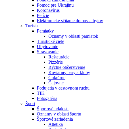
Pomoc pre Ukrajinu
Koronavírus
Petície
Elektronické sčítanie domov a bytov
Turista
Pamiatky
Oznamy v oblasti pamiatok
Turistické ciele
Ubytovanie
Stravovanie
Reštaurácie
Pizzérie
Rýchle občerstvenie
Kaviarne, bary a kluby
Cukrárne
Čajovne
Podujatia v cestovnom ruchu
TIK
Fotogaléria
Šport
Športové udalosti
Oznamy v oblasti športu
Športové zariadenia
Atletika