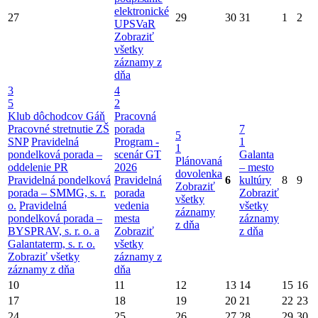
elektronické
27
29
30
31
1
2
UPSVaR
Zobraziť
všetky
záznamy z
dňa
3
4
5
2
Klub dôchodcov Gáň
Pracovná
Pracovné stretnutie ZŠ
porada
7
5
SNP
Pravidelná
Program -
1
1
pondelková porada –
scenár GT
Galanta
Plánovaná
oddelenie PR
2026
– mesto
dovolenka
Pravidelná pondelková
Pravidelná
6
kultúry
8
9
Zobraziť
porada – SMMG, s. r.
porada
Zobraziť
všetky
o.
Pravidelná
vedenia
všetky
záznamy
pondelková porada –
mesta
záznamy
z dňa
BYSPRAV, s. r. o. a
Zobraziť
z dňa
Galantaterm, s. r. o.
všetky
Zobraziť všetky
záznamy z
záznamy z dňa
dňa
10
11
12
13
14
15
16
17
18
19
20
21
22
23
24
25
26
27
28
29
30