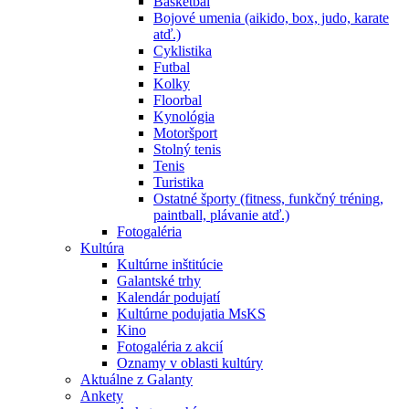
Basketbal
Bojové umenia (aikido, box, judo, karate
atď.)
Cyklistika
Futbal
Kolky
Floorbal
Kynológia
Motoršport
Stolný tenis
Tenis
Turistika
Ostatné športy (fitness, funkčný tréning,
paintball, plávanie atď.)
Fotogaléria
Kultúra
Kultúrne inštitúcie
Galantské trhy
Kalendár podujatí
Kultúrne podujatia MsKS
Kino
Fotogaléria z akcií
Oznamy v oblasti kultúry
Aktuálne z Galanty
Ankety