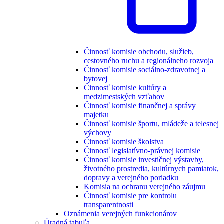
Činnosť komisie obchodu, služieb,
cestovného ruchu a regionálneho rozvoja
Činnosť komisie sociálno-zdravotnej a
bytovej
Činnosť komisie kultúry a
medzimestských vzťahov
Činnosť komisie finančnej a správy
majetku
Činnosť komisie športu, mládeže a telesnej
výchovy
Činnosť komisie školstva
Činnosť legislatívno-právnej komisie
Činnosť komisie investičnej výstavby,
životného prostredia, kultúrnych pamiatok,
dopravy a verejného poriadku
Komisia na ochranu verejného záujmu
Činnosť komisie pre kontrolu
transparentnosti
Oznámenia verejných funkcionárov
Úradná tabuľa