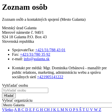
Zoznam osôb
Zoznam osôb a kontaktných spojení (Mesto Galanta)
Mestský úrad Galanta
Mierové námestie č. 940/1
924 18 Galanta P.O. Box 43
Slovenská republika
Spojovateľka:
+421/31/788 43 01
Fax:
+421/31/780 35 92
e-mail:
info@galanta.sk
Kontakt pre médiá: Mgr. Dominika Orbánová - manažér pre
public relations, marketing, administráciu webu a správu
sociálnych sietí
+421905141222
Vyhľadať osobu
Hľadať
Vybrať organizáciu
Všetko
A
B
C
D
E
F
G
H
CH
J
K
L
M
N
O
P
S
Š
T
U
V
W
Z