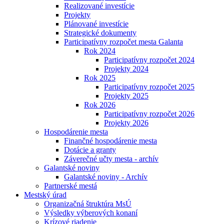
Realizované investície
Projekty
Plánované investície
Strategické dokumenty
Participatívny rozpočet mesta Galanta
Rok 2024
Participatívny rozpočet 2024
Projekty 2024
Rok 2025
Participatívny rozpočet 2025
Projekty 2025
Rok 2026
Participatívny rozpočet 2026
Projekty 2026
Hospodárenie mesta
Finančné hospodárenie mesta
Dotácie a granty
Záverečné učty mesta - archív
Galantské noviny
Galantské noviny - Archív
Partnerské mestá
Mestský úrad
Organizačná štruktúra MsÚ
Výsledky výberových konaní
Krízové riadenie