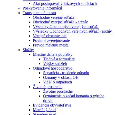
Ako postupovať v krízových situáciach
Poskytovanie informácií
Transparentné mesto
Obchodné verejné súťaže
Obchodné verejné súťaže - archív
Výsledky Obchodných verejných súťaží
Výsledky Obchodných verejných súťaží - archív
Verejné obstarávanie
Povinné zverejňovanie
Prevod majetku mesta
Služby
Miestne dane a poplatky
Tlačivá a formuláre
Výšky sadzieb
Odpadové hospodárstvo
Separácia - triedenie odpadu
Oznamy v oblasti OH
VZN o odpadoch
Životné prostredie
Životné prostredie
Oznámenia o začatí konania o výrube
drevín
Evidencia obyvateľstva
Matričný úrad
Stavebný úrad