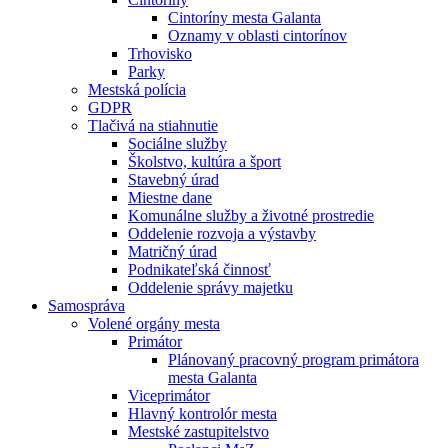
Cintoríny mesta Galanta
Oznamy v oblasti cintorínov
Trhovisko
Parky
Mestská polícia
GDPR
Tlačivá na stiahnutie
Sociálne služby
Školstvo, kultúra a šport
Stavebný úrad
Miestne dane
Komunálne služby a životné prostredie
Oddelenie rozvoja a výstavby
Matričný úrad
Podnikateľská činnosť
Oddelenie správy majetku
Samospráva
Volené orgány mesta
Primátor
Plánovaný pracovný program primátora
mesta Galanta
Viceprimátor
Hlavný kontrolór mesta
Mestské zastupitelstvo