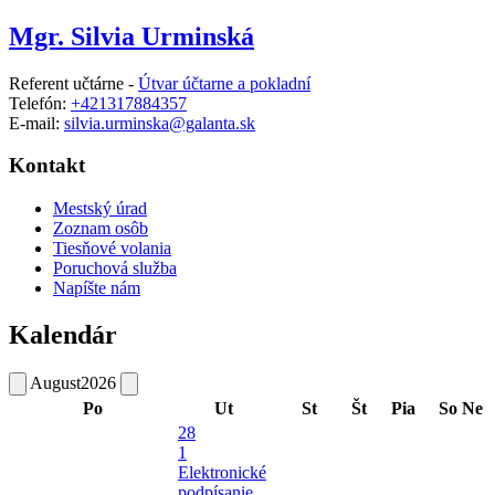
Mgr. Silvia Urminská
Referent učtárne -
Útvar účtarne a pokladní
Telefón:
+421317884357
E-mail:
silvia.urminska@galanta.sk
Kontakt
Mestský úrad
Zoznam osôb
Tiesňové volania
Poruchová služba
Napíšte nám
Kalendár
August
2026
Po
Ut
St
Št
Pia
So
Ne
28
1
Elektronické
podpísanie