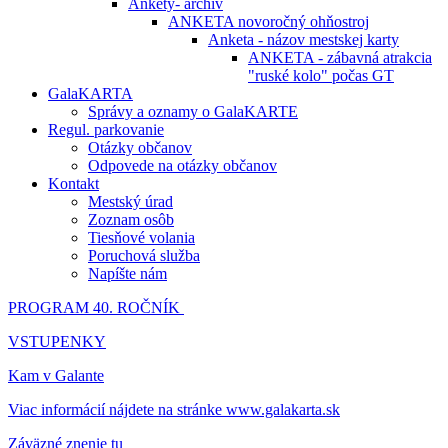
Ankety- archív
ANKETA novoročný ohňostroj
Anketa - názov mestskej karty
ANKETA - zábavná atrakcia
"ruské kolo" počas GT
GalaKARTA
Správy a oznamy o GalaKARTE
Regul. parkovanie
Otázky občanov
Odpovede na otázky občanov
Kontakt
Mestský úrad
Zoznam osôb
Tiesňové volania
Poruchová služba
Napíšte nám
PROGRAM 40. ROČNÍK
VSTUPENKY
Kam v Galante
Viac informácií nájdete na stránke www.galakarta.sk
Záväzné znenie tu