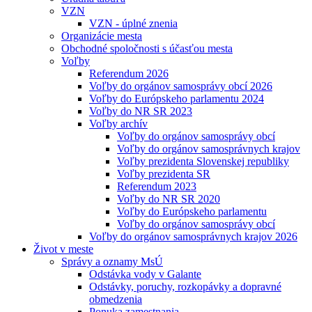
VZN
VZN - úplné znenia
Organizácie mesta
Obchodné spoločnosti s účasťou mesta
Voľby
Referendum 2026
Voľby do orgánov samosprávy obcí 2026
Voľby do Európskeho parlamentu 2024
Voľby do NR SR 2023
Voľby archív
Voľby do orgánov samosprávy obcí
Voľby do orgánov samosprávnych krajov
Voľby prezidenta Slovenskej republiky
Voľby prezidenta SR
Referendum 2023
Voľby do NR SR 2020
Voľby do Európskeho parlamentu
Voľby do orgánov samosprávy obcí
Voľby do orgánov samosprávnych krajov 2026
Život v meste
Správy a oznamy MsÚ
Odstávka vody v Galante
Odstávky, poruchy, rozkopávky a dopravné
obmedzenia
Ponuka zamestnania