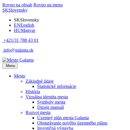
Rovno na obsah
Rovno na menu
SK
Slovensky
SK
Slovensky
EN
English
HU
Magyar
+421/31 788 43 01
info@galanta.sk
Menu
Mesto
Základné údaje
Štatistické informácie
História
Vizuálna identita mesta
Symboly mesta
Dizajn manuál
Rozvoj mesta
Územný plán mesta Galanta
Obstarávanie nového územného plánu
Investičná výstavba