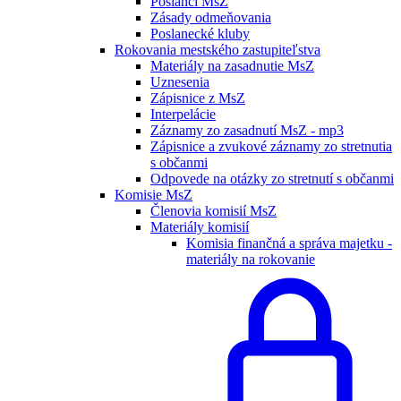
Poslanci MsZ
Zásady odmeňovania
Poslanecké kluby
Rokovania mestského zastupiteľstva
Materiály na zasadnutie MsZ
Uznesenia
Zápisnice z MsZ
Interpelácie
Záznamy zo zasadnutí MsZ - mp3
Zápisnice a zvukové záznamy zo stretnutia
s občanmi
Odpovede na otázky zo stretnutí s občanmi
Komisie MsZ
Členovia komisií MsZ
Materiály komisií
Komisia finančná a správa majetku -
materiály na rokovanie