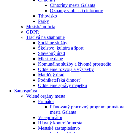
Cintoríny mesta Galanta
Oznamy v oblasti cintorínov
Trhovisko
Parky
Mestská polícia
GDPR
Tlačivá na stiahnutie
Sociálne služby
Školstvo, kultúra a šport
Stavebný úrad
Miestne dane
Komunálne služby a životné prostredie
Oddelenie rozvoja a výstavby
Matričný úrad
Podnikateľská činnosť
Oddelenie správy majetku
Samospráva
Volené orgány mesta
Primátor
Plánovaný pracovný program primátora
mesta Galanta
Viceprimátor
Hlavný kontrolór mesta
Mestské zastupitelstvo