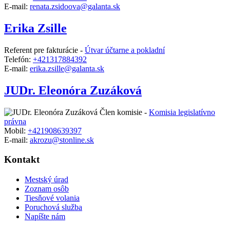
E-mail:
renata.zsidoova@galanta.sk
Erika Zsille
Referent pre fakturácie -
Útvar účtarne a pokladní
Telefón:
+421317884392
E-mail:
erika.zsille@galanta.sk
JUDr. Eleonóra Zuzáková
Člen komisie -
Komisia legislatívno
právna
Mobil:
+421908639397
E-mail:
akrozu@stonline.sk
Kontakt
Mestský úrad
Zoznam osôb
Tiesňové volania
Poruchová služba
Napíšte nám