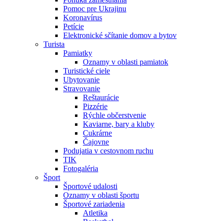
Pomoc pre Ukrajinu
Koronavírus
Petície
Elektronické sčítanie domov a bytov
Turista
Pamiatky
Oznamy v oblasti pamiatok
Turistické ciele
Ubytovanie
Stravovanie
Reštaurácie
Pizzérie
Rýchle občerstvenie
Kaviarne, bary a kluby
Cukrárne
Čajovne
Podujatia v cestovnom ruchu
TIK
Fotogaléria
Šport
Športové udalosti
Oznamy v oblasti športu
Športové zariadenia
Atletika