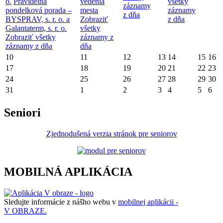
o.
Pravidelná
vedenia
všetky
záznamy
pondelková porada –
mesta
záznamy
z dňa
BYSPRAV, s. r. o. a
Zobraziť
z dňa
Galantaterm, s. r. o.
všetky
Zobraziť všetky
záznamy z
záznamy z dňa
dňa
10
11
12
13
14
15
16
17
18
19
20
21
22
23
24
25
26
27
28
29
30
31
1
2
3
4
5
6
Seniori
Zjednodušená verzia stránok pre seniorov
MOBILNÁ APLIKÁCIA
Sledujte informácie z nášho webu v
mobilnej aplikácii -
V OBRAZE.