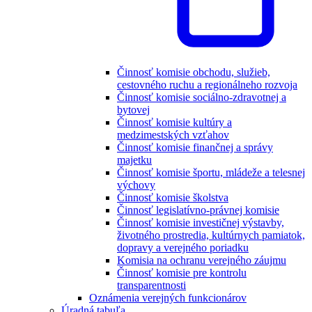
Činnosť komisie obchodu, služieb,
cestovného ruchu a regionálneho rozvoja
Činnosť komisie sociálno-zdravotnej a
bytovej
Činnosť komisie kultúry a
medzimestských vzťahov
Činnosť komisie finančnej a správy
majetku
Činnosť komisie športu, mládeže a telesnej
výchovy
Činnosť komisie školstva
Činnosť legislatívno-právnej komisie
Činnosť komisie investičnej výstavby,
životného prostredia, kultúrnych pamiatok,
dopravy a verejného poriadku
Komisia na ochranu verejného záujmu
Činnosť komisie pre kontrolu
transparentnosti
Oznámenia verejných funkcionárov
Úradná tabuľa