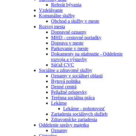
Referát bývania
Vzdelávanie
Komunálne služby
Obchod a služby v meste
Rozvoj mesta
Dopravné oznamy
MHD - cestovné poriadky
Doprava v meste
Parkovanie v meste
Dokumenty na stiahnutie - Oddelenie
rozvoja a výstavby
Súťaž CVC
Sociálne a zdravotné služby
Oznamy v sociálnej oblasti
Bytová politika
Denné centrá
Peňažné príspevky
Terénna sociálna práca
Lekárne
Lekárne - pohotovosť
Zariadenia sociálnych služieb
Zdravotnícke zariadenia
Oddelenie správy majetku
Oznamy
Cintoríny