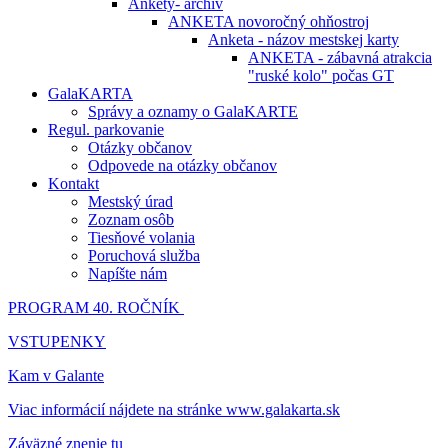
Ankety- archív
ANKETA novoročný ohňostroj
Anketa - názov mestskej karty
ANKETA - zábavná atrakcia
"ruské kolo" počas GT
GalaKARTA
Správy a oznamy o GalaKARTE
Regul. parkovanie
Otázky občanov
Odpovede na otázky občanov
Kontakt
Mestský úrad
Zoznam osôb
Tiesňové volania
Poruchová služba
Napíšte nám
PROGRAM 40. ROČNÍK
VSTUPENKY
Kam v Galante
Viac informácií nájdete na stránke www.galakarta.sk
Záväzné znenie tu