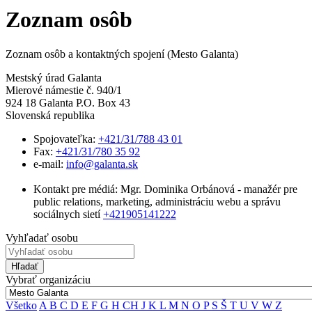
Zoznam osôb
Zoznam osôb a kontaktných spojení (Mesto Galanta)
Mestský úrad Galanta
Mierové námestie č. 940/1
924 18 Galanta P.O. Box 43
Slovenská republika
Spojovateľka:
+421/31/788 43 01
Fax:
+421/31/780 35 92
e-mail:
info@galanta.sk
Kontakt pre médiá: Mgr. Dominika Orbánová - manažér pre
public relations, marketing, administráciu webu a správu
sociálnych sietí
+421905141222
Vyhľadať osobu
Hľadať
Vybrať organizáciu
Všetko
A
B
C
D
E
F
G
H
CH
J
K
L
M
N
O
P
S
Š
T
U
V
W
Z