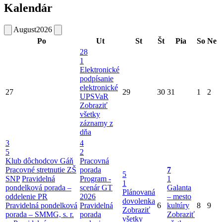
Kalendár
August
2026
Po
Ut
St
Št
Pia
So
Ne
28
1
Elektronické
podpísanie
elektronické
27
29
30
31
1
2
UPSVaR
Zobraziť
všetky
záznamy z
dňa
3
4
5
2
Klub dôchodcov Gáň
Pracovná
Pracovné stretnutie ZŠ
porada
7
5
SNP
Pravidelná
Program -
1
1
pondelková porada –
scenár GT
Galanta
Plánovaná
oddelenie PR
2026
– mesto
dovolenka
Pravidelná pondelková
Pravidelná
6
kultúry
8
9
Zobraziť
porada – SMMG, s. r.
porada
Zobraziť
všetky