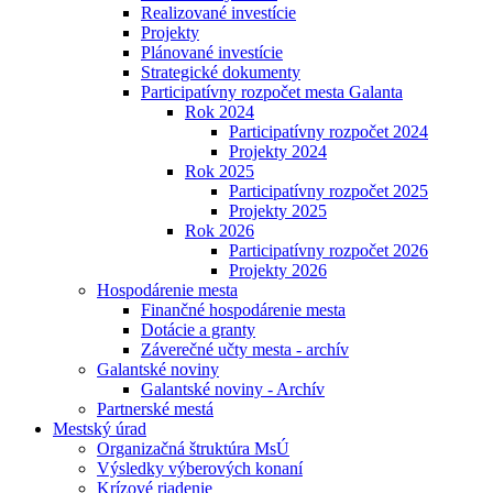
Realizované investície
Projekty
Plánované investície
Strategické dokumenty
Participatívny rozpočet mesta Galanta
Rok 2024
Participatívny rozpočet 2024
Projekty 2024
Rok 2025
Participatívny rozpočet 2025
Projekty 2025
Rok 2026
Participatívny rozpočet 2026
Projekty 2026
Hospodárenie mesta
Finančné hospodárenie mesta
Dotácie a granty
Záverečné učty mesta - archív
Galantské noviny
Galantské noviny - Archív
Partnerské mestá
Mestský úrad
Organizačná štruktúra MsÚ
Výsledky výberových konaní
Krízové riadenie