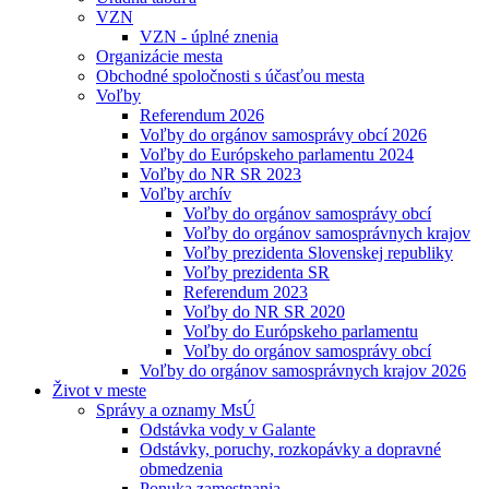
VZN
VZN - úplné znenia
Organizácie mesta
Obchodné spoločnosti s účasťou mesta
Voľby
Referendum 2026
Voľby do orgánov samosprávy obcí 2026
Voľby do Európskeho parlamentu 2024
Voľby do NR SR 2023
Voľby archív
Voľby do orgánov samosprávy obcí
Voľby do orgánov samosprávnych krajov
Voľby prezidenta Slovenskej republiky
Voľby prezidenta SR
Referendum 2023
Voľby do NR SR 2020
Voľby do Európskeho parlamentu
Voľby do orgánov samosprávy obcí
Voľby do orgánov samosprávnych krajov 2026
Život v meste
Správy a oznamy MsÚ
Odstávka vody v Galante
Odstávky, poruchy, rozkopávky a dopravné
obmedzenia
Ponuka zamestnania