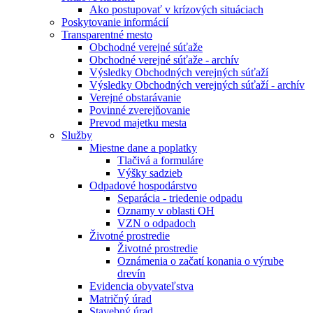
Ako postupovať v krízových situáciach
Poskytovanie informácií
Transparentné mesto
Obchodné verejné súťaže
Obchodné verejné súťaže - archív
Výsledky Obchodných verejných súťaží
Výsledky Obchodných verejných súťaží - archív
Verejné obstarávanie
Povinné zverejňovanie
Prevod majetku mesta
Služby
Miestne dane a poplatky
Tlačivá a formuláre
Výšky sadzieb
Odpadové hospodárstvo
Separácia - triedenie odpadu
Oznamy v oblasti OH
VZN o odpadoch
Životné prostredie
Životné prostredie
Oznámenia o začatí konania o výrube
drevín
Evidencia obyvateľstva
Matričný úrad
Stavebný úrad