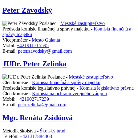
Peter Závodský
Poslanec -
Mestské zastupiteľstvo
Predseda komisie finančnej a správy majetku -
Komisia finančná a
správy majetku
Viceprimátor -
Mesto Galanta
Mobil:
+421911715595
E-mail:
peter.zavodsky@gmail.com
JUDr. Peter Zelinka
Poslanec -
Mestské zastupiteľstvo
Člen komisie -
Komisia finančná a správy majetku
Predseda komisie legislatívno právnej -
Komisia legislatívno právna
Člen komisie -
Komisia na ochranu verejného záujmu
Mobil:
+421902717239
E-mail:
peto.zelinka@gmail.com
Mgr. Renáta Zsidóová
Metodik školstva -
Školský úrad
Telefón:
+421317884363