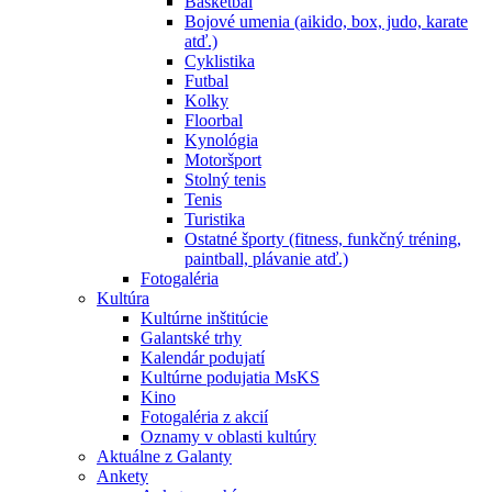
Basketbal
Bojové umenia (aikido, box, judo, karate
atď.)
Cyklistika
Futbal
Kolky
Floorbal
Kynológia
Motoršport
Stolný tenis
Tenis
Turistika
Ostatné športy (fitness, funkčný tréning,
paintball, plávanie atď.)
Fotogaléria
Kultúra
Kultúrne inštitúcie
Galantské trhy
Kalendár podujatí
Kultúrne podujatia MsKS
Kino
Fotogaléria z akcií
Oznamy v oblasti kultúry
Aktuálne z Galanty
Ankety