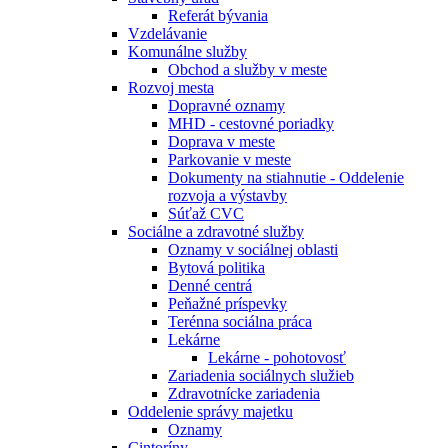
Referát bývania
Vzdelávanie
Komunálne služby
Obchod a služby v meste
Rozvoj mesta
Dopravné oznamy
MHD - cestovné poriadky
Doprava v meste
Parkovanie v meste
Dokumenty na stiahnutie - Oddelenie
rozvoja a výstavby
Súťaž CVC
Sociálne a zdravotné služby
Oznamy v sociálnej oblasti
Bytová politika
Denné centrá
Peňažné príspevky
Terénna sociálna práca
Lekárne
Lekárne - pohotovosť
Zariadenia sociálnych služieb
Zdravotnícke zariadenia
Oddelenie správy majetku
Oznamy
Cintoríny