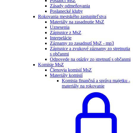
Poslanci MsZ
Zásady odmeňovania
Poslanecké kluby
Rokovania mestského zastupiteľstva
Materiály na zasadnutie MsZ
Uznesenia
Zápisnice z MsZ
Interpelácie
Záznamy zo zasadnutí MsZ - mp3
Zápisnice a zvukové záznamy zo stretnutia
s občanmi
Odpovede na otázky zo stretnutí s občanmi
Komisie MsZ
Členovia komisií MsZ
Materiály komisií
Komisia finančná a správa majetku -
materiály na rokovanie