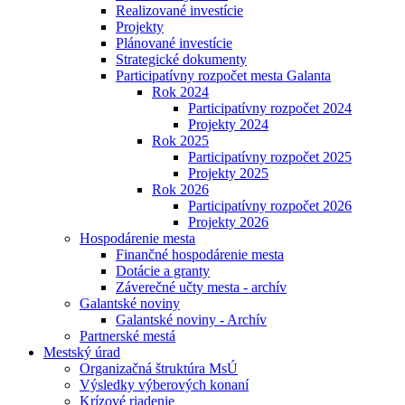
Realizované investície
Projekty
Plánované investície
Strategické dokumenty
Participatívny rozpočet mesta Galanta
Rok 2024
Participatívny rozpočet 2024
Projekty 2024
Rok 2025
Participatívny rozpočet 2025
Projekty 2025
Rok 2026
Participatívny rozpočet 2026
Projekty 2026
Hospodárenie mesta
Finančné hospodárenie mesta
Dotácie a granty
Záverečné učty mesta - archív
Galantské noviny
Galantské noviny - Archív
Partnerské mestá
Mestský úrad
Organizačná štruktúra MsÚ
Výsledky výberových konaní
Krízové riadenie