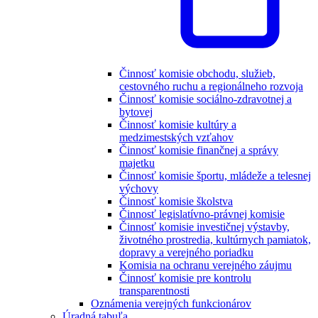
Činnosť komisie obchodu, služieb,
cestovného ruchu a regionálneho rozvoja
Činnosť komisie sociálno-zdravotnej a
bytovej
Činnosť komisie kultúry a
medzimestských vzťahov
Činnosť komisie finančnej a správy
majetku
Činnosť komisie športu, mládeže a telesnej
výchovy
Činnosť komisie školstva
Činnosť legislatívno-právnej komisie
Činnosť komisie investičnej výstavby,
životného prostredia, kultúrnych pamiatok,
dopravy a verejného poriadku
Komisia na ochranu verejného záujmu
Činnosť komisie pre kontrolu
transparentnosti
Oznámenia verejných funkcionárov
Úradná tabuľa