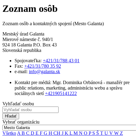
Zoznam osôb
Zoznam osôb a kontaktných spojení (Mesto Galanta)
Mestský úrad Galanta
Mierové námestie č. 940/1
924 18 Galanta P.O. Box 43
Slovenská republika
Spojovateľka:
+421/31/788 43 01
Fax:
+421/31/780 35 92
e-mail:
info@galanta.sk
Kontakt pre médiá: Mgr. Dominika Orbánová - manažér pre
public relations, marketing, administráciu webu a správu
sociálnych sietí
+421905141222
Vyhľadať osobu
Hľadať
Vybrať organizáciu
Všetko
A
B
C
D
E
F
G
H
CH
J
K
L
M
N
O
P
S
Š
T
U
V
W
Z