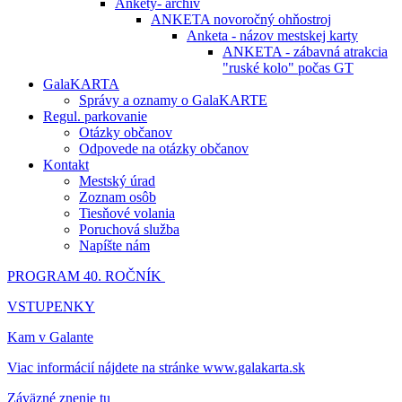
Ankety- archív
ANKETA novoročný ohňostroj
Anketa - názov mestskej karty
ANKETA - zábavná atrakcia
"ruské kolo" počas GT
GalaKARTA
Správy a oznamy o GalaKARTE
Regul. parkovanie
Otázky občanov
Odpovede na otázky občanov
Kontakt
Mestský úrad
Zoznam osôb
Tiesňové volania
Poruchová služba
Napíšte nám
PROGRAM 40. ROČNÍK
VSTUPENKY
Kam v Galante
Viac informácií nájdete na stránke www.galakarta.sk
Záväzné znenie tu