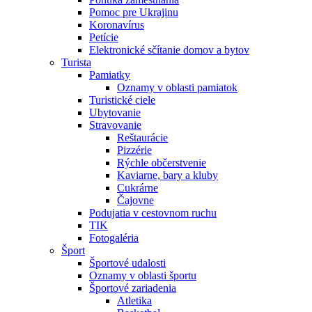
Pomoc pre Ukrajinu
Koronavírus
Petície
Elektronické sčítanie domov a bytov
Turista
Pamiatky
Oznamy v oblasti pamiatok
Turistické ciele
Ubytovanie
Stravovanie
Reštaurácie
Pizzérie
Rýchle občerstvenie
Kaviarne, bary a kluby
Cukrárne
Čajovne
Podujatia v cestovnom ruchu
TIK
Fotogaléria
Šport
Športové udalosti
Oznamy v oblasti športu
Športové zariadenia
Atletika