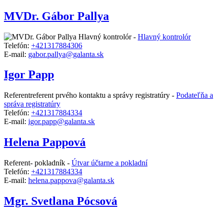
MVDr. Gábor Pallya
Hlavný kontrolór -
Hlavný kontrolór
Telefón:
+421317884306
E-mail:
gabor.pallya@galanta.sk
Igor Papp
Referentreferent prvého kontaktu a správy registratúry -
Podateľňa a
správa registratúry
Telefón:
+421317884334
E-mail:
igor.papp@galanta.sk
Helena Pappová
Referent- pokladník -
Útvar účtarne a pokladní
Telefón:
+421317884334
E-mail:
helena.pappova@galanta.sk
Mgr. Svetlana Pócsová