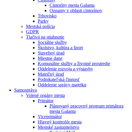
Cintoríny mesta Galanta
Oznamy v oblasti cintorínov
Trhovisko
Parky
Mestská polícia
GDPR
Tlačivá na stiahnutie
Sociálne služby
Školstvo, kultúra a šport
Stavebný úrad
Miestne dane
Komunálne služby a životné prostredie
Oddelenie rozvoja a výstavby
Matričný úrad
Podnikateľská činnosť
Oddelenie správy majetku
Samospráva
Volené orgány mesta
Primátor
Plánovaný pracovný program primátora
mesta Galanta
Viceprimátor
Hlavný kontrolór mesta
Mestské zastupitelstvo