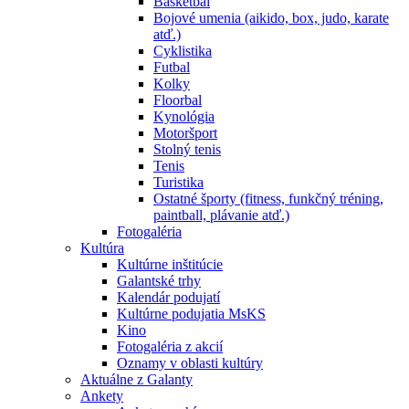
Basketbal
Bojové umenia (aikido, box, judo, karate
atď.)
Cyklistika
Futbal
Kolky
Floorbal
Kynológia
Motoršport
Stolný tenis
Tenis
Turistika
Ostatné športy (fitness, funkčný tréning,
paintball, plávanie atď.)
Fotogaléria
Kultúra
Kultúrne inštitúcie
Galantské trhy
Kalendár podujatí
Kultúrne podujatia MsKS
Kino
Fotogaléria z akcií
Oznamy v oblasti kultúry
Aktuálne z Galanty
Ankety