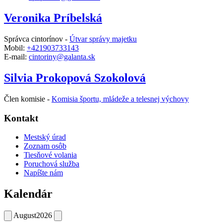
Veronika Príbelská
Správca cintorínov -
Útvar správy majetku
Mobil:
+421903733143
E-mail:
cintoriny@galanta.sk
Silvia Prokopová Szokolová
Člen komisie -
Komisia športu, mládeže a telesnej výchovy
Kontakt
Mestský úrad
Zoznam osôb
Tiesňové volania
Poruchová služba
Napíšte nám
Kalendár
August
2026