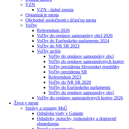
VZN
VZN - úplné znenia
Organizácie mesta
Obchodné spoločnosti s účasťou mesta
Voľby
Referendum 2026
Voľby do orgánov samosprávy obcí 2026
Voľby do Európskeho parlamentu 2024
Voľby do NR SR 2023
Voľby archív
Voľby do orgánov samosprávy obcí
Voľby do orgánov samosprávnych krajov
Voľby prezidenta Slovenskej republiky
Voľby prezidenta SR
Referendum 2023
Voľby do NR SR 2020
Voľby do Európskeho parlamentu
Voľby do orgánov samosprávy obcí
Voľby do orgánov samosprávnych krajov 2026
Život v meste
Správy a oznamy MsÚ
Odstávka vody v Galante
Odstávky, poruchy, rozkopávky a dopravné
obmedzenia
Ponuka zamestnania