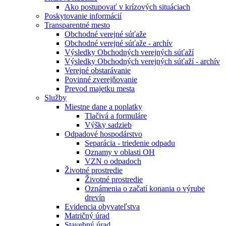
Ako postupovať v krízových situáciach
Poskytovanie informácií
Transparentné mesto
Obchodné verejné súťaže
Obchodné verejné súťaže - archív
Výsledky Obchodných verejných súťaží
Výsledky Obchodných verejných súťaží - archív
Verejné obstarávanie
Povinné zverejňovanie
Prevod majetku mesta
Služby
Miestne dane a poplatky
Tlačivá a formuláre
Výšky sadzieb
Odpadové hospodárstvo
Separácia - triedenie odpadu
Oznamy v oblasti OH
VZN o odpadoch
Životné prostredie
Životné prostredie
Oznámenia o začatí konania o výrube
drevín
Evidencia obyvateľstva
Matričný úrad
Stavebný úrad