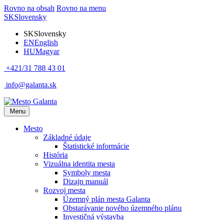
Rovno na obsah
Rovno na menu
SK
Slovensky
SK
Slovensky
EN
English
HU
Magyar
+421/31 788 43 01
info@galanta.sk
Menu
Mesto
Základné údaje
Štatistické informácie
História
Vizuálna identita mesta
Symboly mesta
Dizajn manuál
Rozvoj mesta
Územný plán mesta Galanta
Obstarávanie nového územného plánu
Investičná výstavba