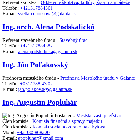
Referent školstva -
Oddelenie školstva, kultúry, športu a mládeže
Telefón:
+421317884361
E-mail:
svetlana.pocsova@galanta.sk
Ing. arch. Alena Podskalická
Referent stavebného úradu -
Stavebný úrad
Telefón:
+421317884382
E-mail:
alena.podskalicka@galanta.sk
Ing. Ján Poľakovský
Prednosta mestského úradu -
Prednosta Mestského úradu v Galante
Telefón:
+031/ 788 43 02
E-mail:
jan.polakovsky@galanta.sk
Ing. Augustín Popluhár
Poslanec -
Mestské zastupiteľstvo
Člen komisie -
Komisia finančná a správy majetku
Člen komisie -
Komisia sociálno zdravotná a bytová
Mobil:
+421905868220
E-mail:
apopluhar@gmail.com