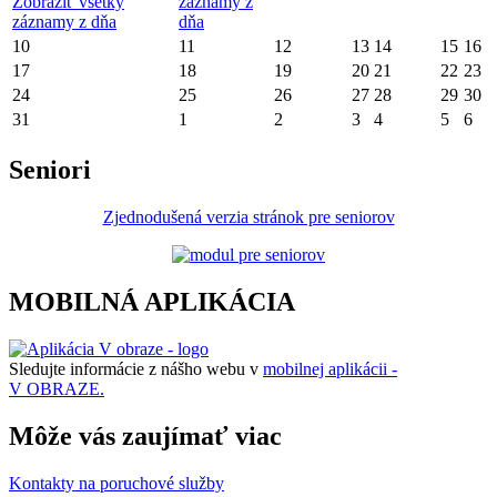
Zobraziť všetky
záznamy z
záznamy z dňa
dňa
10
11
12
13
14
15
16
17
18
19
20
21
22
23
24
25
26
27
28
29
30
31
1
2
3
4
5
6
Seniori
Zjednodušená verzia stránok pre seniorov
MOBILNÁ APLIKÁCIA
Sledujte informácie z nášho webu v
mobilnej aplikácii -
V OBRAZE.
Môže vás zaujímať viac
Kontakty na poruchové služby