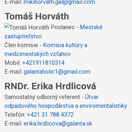
E-mail:
mikihorvath.gal@gmail.com
Tomáš Horváth
Poslanec -
Mestské
zastupiteľstvo
Člen komisie -
Komisia kultúry a
medzimestských vzťahov
Mobil:
+421911810314
E-mail:
galantaholic1@gmail.com
RNDr. Erika Hrdlicová
Samostatný odborný referent -
Útvar
odpadového hospodárstva a enviromentalistiky
Telefón:
+421 31 788 4372
E-mail:
erika.hrdlicova@galanta.sk