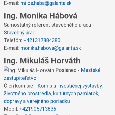
E-mail:
milos.haba@galanta.sk
Ing. Monika Hábová
Samostatný referent stavebného úradu -
Stavebný úrad
Telefón:
+421317884380
E-mail:
monika.habova@galanta.sk
Ing. Mikuláš Horváth
Poslanec -
Mestské
zastupiteľstvo
Člen komisie -
Komisia investičnej výstavby,
životného prostredia, kultúrnych pamiatok,
dopravy a verejného poriadku
Mobil:
+421905713836