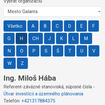
Vybrať organizáciu
Všetko
A
B
C
D
E
F
G
H
CH
J
K
L
M
N
O
P
S
Š
T
U
V
W
Z
Ing. Miloš Hába
Referent-záväzné stanoviská, súpisné čísla -
Útvar investícii a územného plánovania
Telefón:
+421317884375