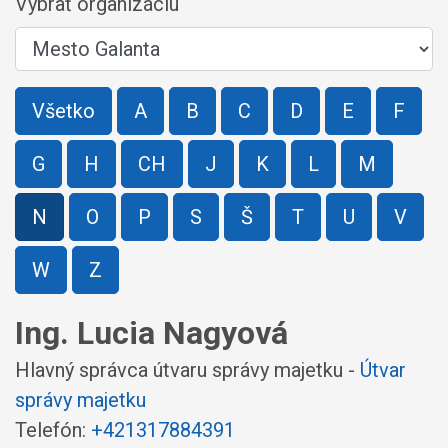
Vybrať organizáciu
Všetko
A
B
C
D
E
F
G
H
CH
J
K
L
M
N
O
P
S
Š
T
U
V
W
Z
Ing. Lucia Nagyová
Hlavný správca útvaru správy majetku -
Útvar
správy majetku
Telefón:
+421317884391