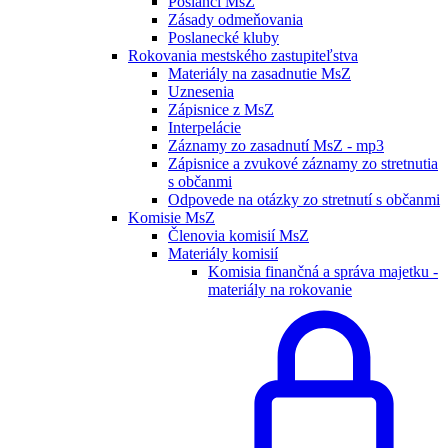
Poslanci MsZ
Zásady odmeňovania
Poslanecké kluby
Rokovania mestského zastupiteľstva
Materiály na zasadnutie MsZ
Uznesenia
Zápisnice z MsZ
Interpelácie
Záznamy zo zasadnutí MsZ - mp3
Zápisnice a zvukové záznamy zo stretnutia
s občanmi
Odpovede na otázky zo stretnutí s občanmi
Komisie MsZ
Členovia komisií MsZ
Materiály komisií
Komisia finančná a správa majetku -
materiály na rokovanie