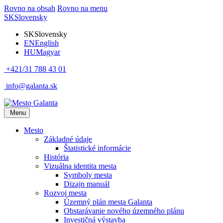
Rovno na obsah
Rovno na menu
SK
Slovensky
SK
Slovensky
EN
English
HU
Magyar
+421/31 788 43 01
info@galanta.sk
Menu
Mesto
Základné údaje
Štatistické informácie
História
Vizuálna identita mesta
Symboly mesta
Dizajn manuál
Rozvoj mesta
Územný plán mesta Galanta
Obstarávanie nového územného plánu
Investičná výstavba