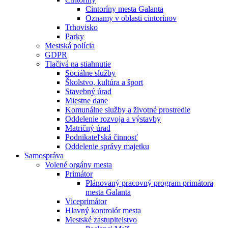
Cintoríny mesta Galanta
Oznamy v oblasti cintorínov
Trhovisko
Parky
Mestská polícia
GDPR
Tlačivá na stiahnutie
Sociálne služby
Školstvo, kultúra a šport
Stavebný úrad
Miestne dane
Komunálne služby a životné prostredie
Oddelenie rozvoja a výstavby
Matričný úrad
Podnikateľská činnosť
Oddelenie správy majetku
Samospráva
Volené orgány mesta
Primátor
Plánovaný pracovný program primátora
mesta Galanta
Viceprimátor
Hlavný kontrolór mesta
Mestské zastupitelstvo