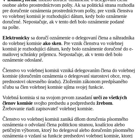
osobne alebo prostredníctvom pošty. Ak sa politická strana rozhodla
pre doručenie oznámenia prostredníctvom pošty, pre vznik členstva
vo volebnej komisii je rozhodujúci dátum, kedy bolo oznámenie
doručené. Nepostačuje, ak v tento deň bolo oznámenie podané
na pošte.
Elektronicky
sa doručí oznámenie o delegovaní člena a náhradníka
do volebnej komisie
ako sken
. Pre vznik členstva vo volebnej
komisii je rozhodujúci dátum, kedy bolo oznámenie doručené do e-
mailovej schránky príjemcu. Nepostačuje, ak v tento deň bolo
oznámenie odoslané.
Členstvo vo volebnej komisii vzniká delegovaním člena do volebnej
komisie (doručením oznámenia o delegovaní starostovi obce, resp.
prednostovi okresného úradu). Zložením zákonom predpísaného
sľubu sa člen volebnej komisie ujíma svojej funkcie.
Volebná komisia si na svojom prvom zasadaní
určí zo všetkých
členov komisie
svojho predsedu a podpredsedu
žrebom
.
Žrebovanie riadi zapisovateľ volebnej komisie.
Členstvo vo volebnej komisii zaniká dňom doručenia písomného
oznámenia o odvolaní člena politickou stranou, koalíciou alebo
petičným výborom, ktorý ho delegoval alebo doručením písomného
oznámenia o vzdaní sa funkcie predsedovi volebnej komisie, ktorej