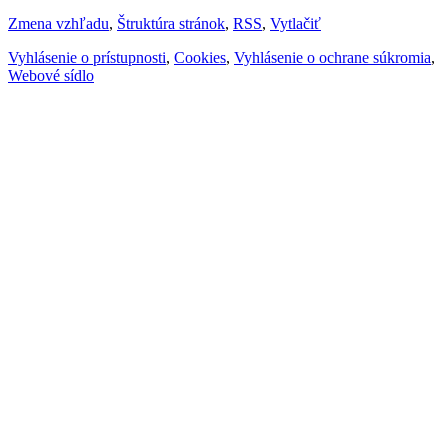
Zmena vzhľadu
,
Štruktúra stránok
,
RSS
,
Vytlačiť
Vyhlásenie o prístupnosti
,
Cookies
,
Vyhlásenie o ochrane súkromia
,
Webové sídlo