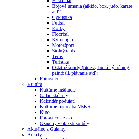
Basketbal
Bojové umenia (aikido, box, judo, karate
atď.)
Cyklistika
Futbal
Kolky
Floorbal
Kynológia
Motoršport
Stolný tenis
Tenis
Turistika
Ostatné športy (fitness, funkčný tréning,
paintball, plávanie atď.)
Fotogaléria
Kultúra
Kultúrne inštitúcie
Galantské trhy
Kalendár podujatí
Kultúrne podujatia MsKS
Kino
Fotogaléria z akcií
Oznamy v oblasti kultúry
Aktuálne z Galanty
Ankety