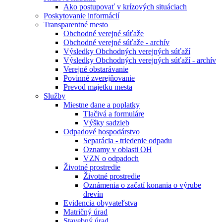
Ako postupovať v krízových situáciach
Poskytovanie informácií
Transparentné mesto
Obchodné verejné súťaže
Obchodné verejné súťaže - archív
Výsledky Obchodných verejných súťaží
Výsledky Obchodných verejných súťaží - archív
Verejné obstarávanie
Povinné zverejňovanie
Prevod majetku mesta
Služby
Miestne dane a poplatky
Tlačivá a formuláre
Výšky sadzieb
Odpadové hospodárstvo
Separácia - triedenie odpadu
Oznamy v oblasti OH
VZN o odpadoch
Životné prostredie
Životné prostredie
Oznámenia o začatí konania o výrube
drevín
Evidencia obyvateľstva
Matričný úrad
Stavebný úrad