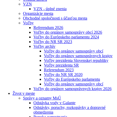
VZN
VZN - úplné znenia
Organizácie mesta
Obchodné spoločnosti s účasťou mesta
Voľby
Referendum 2026
Voľby do orgánov samosprávy obcí 2026
Voľby do Európskeho parlamentu 2024
Voľby do NR SR 2023
Voľby archív
Voľby do orgánov samosprávy obcí
Voľby do orgánov samosprávnych krajov
Voľby prezidenta Slovenskej republiky
Voľby prezidenta SR
Referendum 2023
Voľby do NR SR 2020
Voľby do Európskeho parlamentu
Voľby do orgánov samosprávy obcí
Voľby do orgánov samosprávnych krajov 2026
Život v meste
Správy a oznamy MsÚ
Odstávka vody v Galante
Odstávky, poruchy, rozkopávky a dopravné
obmedzenia
Ponuka zamestnania