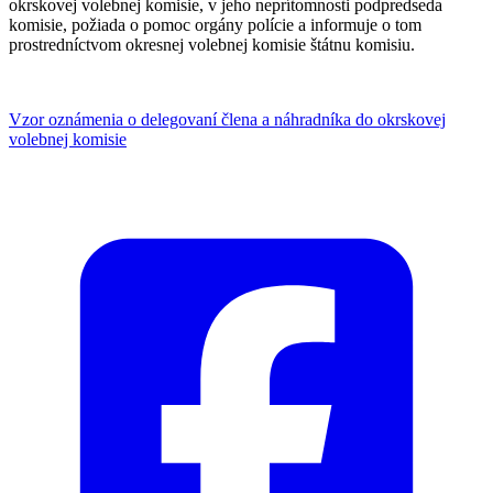
okrskovej volebnej komisie, v jeho neprítomnosti podpredseda
komisie, požiada o pomoc orgány polície a informuje o tom
prostredníctvom okresnej volebnej komisie štátnu komisiu.
Vzor oznámenia o delegovaní člena a náhradníka do okrskovej
volebnej komisie