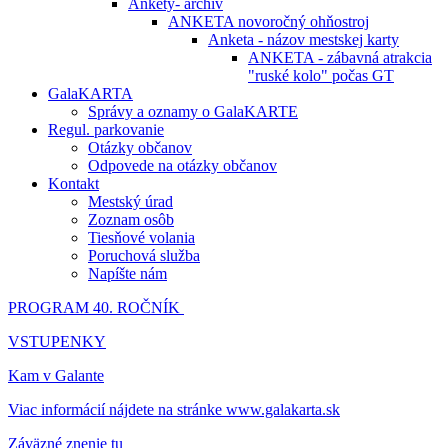
Ankety- archív
ANKETA novoročný ohňostroj
Anketa - názov mestskej karty
ANKETA - zábavná atrakcia
"ruské kolo" počas GT
GalaKARTA
Správy a oznamy o GalaKARTE
Regul. parkovanie
Otázky občanov
Odpovede na otázky občanov
Kontakt
Mestský úrad
Zoznam osôb
Tiesňové volania
Poruchová služba
Napíšte nám
PROGRAM 40. ROČNÍK
VSTUPENKY
Kam v Galante
Viac informácií nájdete na stránke www.galakarta.sk
Záväzné znenie tu