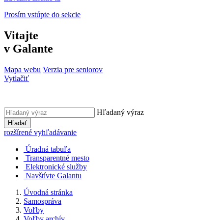
Prosím vstúpte do sekcie
Vitajte
v Galante
Mapa webu
Verzia pre seniorov
Vytlačiť
Hľadaný výraz
Hľadať
rozšírené vyhľadávanie
Úradná tabuľa
Transparentné mesto
Elektronické služby
Navštívte Galantu
Úvodná stránka
Samospráva
Voľby
Voľby archív