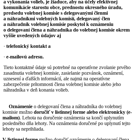
a vykonania volieb, je žiaduce, aby na účely efektívnej
komunikácie starostu obce, prednostu okresného úradu,
predsedu volebnej komisie s delegovanými členmi
a náhradníkmi volebných komisií, delegovaný člen
a náhradník volebnej komisie poskytol k oznámeniu
o delegovaní člena a náhradníka do volebnej komisie okrem
vyššie uvedených údajov aj
·
telefonický kontakt a
·
e-mailovú adresu.
Tieto kontaktné údaje sú potrebné na operatívne zvolanie prvého
zasadnutia volebnej komisie, zasielanie pozvánok, oznámení,
uznesení a ďalších informácií, ale najmä na operatívne
zabezpečenie prítomnosti člena volebnej komisie alebo jeho
náhradníka v deň konania volieb.
Oznámenie
o delegovaní člena a náhradníka do volebnej
komisie možno
doručiť v listinnej forme alebo elektronicky (e-
mailom)
. Lehota na doručenie oznámenia sa končí uplynutím
posledného dňa lehoty. Na oznámenia doručené po uplynutí tejto
lehoty sa neprihliada.
V listinnej forme
možno doručiť oznámenie o delegovaní člena