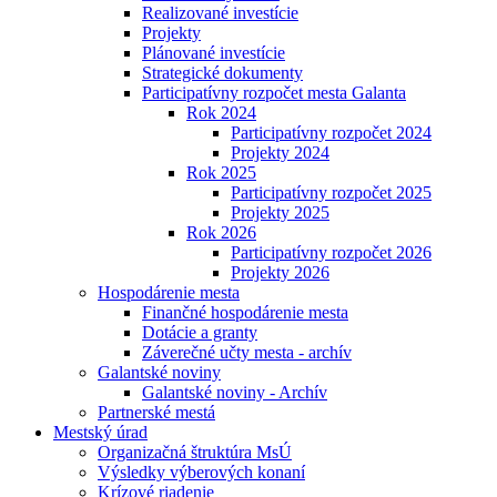
Realizované investície
Projekty
Plánované investície
Strategické dokumenty
Participatívny rozpočet mesta Galanta
Rok 2024
Participatívny rozpočet 2024
Projekty 2024
Rok 2025
Participatívny rozpočet 2025
Projekty 2025
Rok 2026
Participatívny rozpočet 2026
Projekty 2026
Hospodárenie mesta
Finančné hospodárenie mesta
Dotácie a granty
Záverečné učty mesta - archív
Galantské noviny
Galantské noviny - Archív
Partnerské mestá
Mestský úrad
Organizačná štruktúra MsÚ
Výsledky výberových konaní
Krízové riadenie