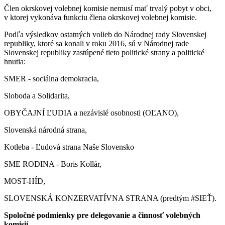
Člen okrskovej volebnej komisie nemusí mať trvalý pobyt v obci,
v ktorej vykonáva funkciu člena okrskovej volebnej komisie.
Podľa výsledkov ostatných volieb do Národnej rady Slovenskej
republiky, ktoré sa konali v roku 2016, sú v Národnej rade
Slovenskej republiky zastúpené tieto politické strany a politické
hnutia:
SMER - sociálna demokracia,
Sloboda a Solidarita,
OBYČAJNÍ ĽUDIA a nezávislé osobnosti (OĽANO),
Slovenská národná strana,
Kotleba - Ľudová strana Naše Slovensko
SME RODINA - Boris Kollár,
MOST-HÍD,
SLOVENSKÁ KONZERVATÍVNA STRANA (predtým #SIEŤ).
Spoločné podmienky pre delegovanie a činnosť volebných
komisií