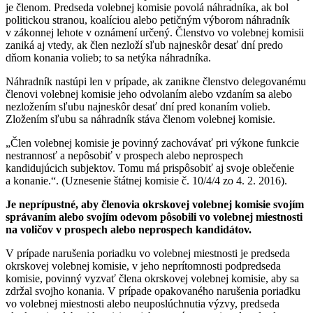
je členom. Predseda volebnej komisie povolá náhradníka, ak bol
politickou stranou, koalíciou alebo petičným výborom náhradník
v zákonnej lehote v oznámení určený. Členstvo vo volebnej komisii
zaniká aj vtedy, ak člen nezloží sľub najneskôr desať dní predo
dňom konania volieb; to sa netýka náhradníka.
Náhradník nastúpi len v prípade, ak zanikne členstvo delegovanému
členovi volebnej komisie jeho odvolaním alebo vzdaním sa alebo
nezložením sľubu najneskôr desať dní pred konaním volieb.
Zložením sľubu sa náhradník stáva členom volebnej komisie.
„Člen volebnej komisie je povinný zachovávať pri výkone funkcie
nestrannosť a nepôsobiť v prospech alebo neprospech
kandidujúcich subjektov. Tomu má prispôsobiť aj svoje oblečenie
a konanie.“. (Uznesenie štátnej komisie č. 10/4/4 zo 4. 2. 2016).
Je neprípustné, aby členovia okrskovej volebnej komisie svojím
správaním alebo svojím odevom pôsobili vo volebnej miestnosti
na voličov v prospech alebo neprospech kandidátov.
V prípade narušenia poriadku vo volebnej miestnosti je predseda
okrskovej volebnej komisie, v jeho neprítomnosti podpredseda
komisie, povinný vyzvať člena okrskovej volebnej komisie, aby sa
zdržal svojho konania. V prípade opakovaného narušenia poriadku
vo volebnej miestnosti alebo neuposlúchnutia výzvy, predseda