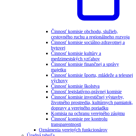
Činnosť komisie obchodu, služieb,
cestovného ruchu a regionálneho rozvoja
Činnosť komisie sociálno-zdravotnej a
bytovej
Činnosť komisie kultúry a
medzimestských vzťahov
Činnosť komisie finančnej a správy
majetku
Činnosť komisie športu, mládeže a telesnej
výchovy
Činnosť komisie školstva
Činnosť legislatívno-právnej komisie
Činnosť komisie investičnej výstavby,
životného prostredia, kultúrnych pamiatok,
dopravy a verejného poriadku
Komisia na ochranu verejného záujmu
Činnosť komisie pre kontrolu
transparentnosti
Oznámenia verejných funkcionárov
Úradná tabuľa