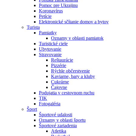
Pomoc pre Ukrajinu
Koronavírus
Petície
Elektronické sčítanie domov a bytov
Turista
Pamiatky
Oznamy v oblasti pamiatok
Turistické ciele
Ubytovanie
Stravovanie
Reštaurácie
Pizzérie
Rýchle občerstvenie
Kaviarne, bary a kluby
Cukrárne
Čajovne
Podujatia v cestovnom ruchu
TIK
Fotogaléria
Šport
Športové udalosti
Oznamy v oblasti športu
Športové zariadenia
Atletika