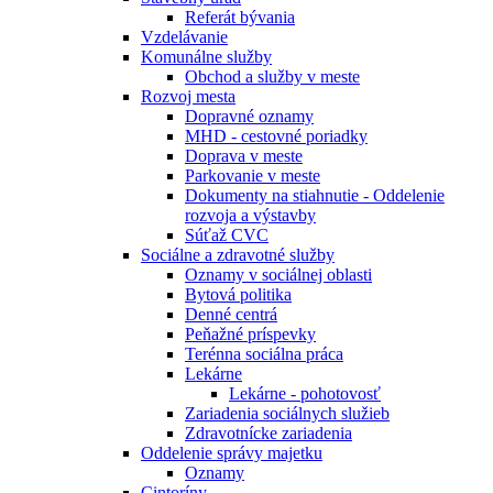
Referát bývania
Vzdelávanie
Komunálne služby
Obchod a služby v meste
Rozvoj mesta
Dopravné oznamy
MHD - cestovné poriadky
Doprava v meste
Parkovanie v meste
Dokumenty na stiahnutie - Oddelenie
rozvoja a výstavby
Súťaž CVC
Sociálne a zdravotné služby
Oznamy v sociálnej oblasti
Bytová politika
Denné centrá
Peňažné príspevky
Terénna sociálna práca
Lekárne
Lekárne - pohotovosť
Zariadenia sociálnych služieb
Zdravotnícke zariadenia
Oddelenie správy majetku
Oznamy
Cintoríny