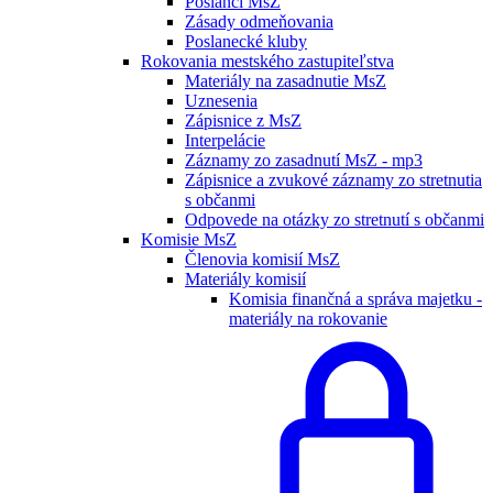
Poslanci MsZ
Zásady odmeňovania
Poslanecké kluby
Rokovania mestského zastupiteľstva
Materiály na zasadnutie MsZ
Uznesenia
Zápisnice z MsZ
Interpelácie
Záznamy zo zasadnutí MsZ - mp3
Zápisnice a zvukové záznamy zo stretnutia
s občanmi
Odpovede na otázky zo stretnutí s občanmi
Komisie MsZ
Členovia komisií MsZ
Materiály komisií
Komisia finančná a správa majetku -
materiály na rokovanie