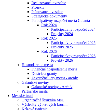
Realizované investície
Projekty
Plánované investície
Strategické dokumenty
Participatívny rozpočet mesta Galanta
Rok 2024
Participatívny rozpočet 2024
Projekty 2024
Rok 2025
Participatívny rozpočet 2025
Projekty 2025
Rok 2026
Participatívny rozpočet 2026
Projekty 2026
Hospodárenie mesta
Finančné hospodárenie mesta
Dotácie a granty
Záverečné učty mesta - archív
Galantské noviny
Galantské noviny - Archív
Partnerské mestá
Mestský úrad
Organizačná štruktúra MsÚ
Výsledky výberových konaní
Krízové riadenie