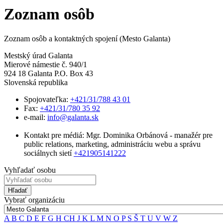
Zoznam osôb
Zoznam osôb a kontaktných spojení (Mesto Galanta)
Mestský úrad Galanta
Mierové námestie č. 940/1
924 18 Galanta P.O. Box 43
Slovenská republika
Spojovateľka:
+421/31/788 43 01
Fax:
+421/31/780 35 92
e-mail:
info@galanta.sk
Kontakt pre médiá: Mgr. Dominika Orbánová - manažér pre
public relations, marketing, administráciu webu a správu
sociálnych sietí
+421905141222
Vyhľadať osobu
Hľadať
Vybrať organizáciu
A
B
C
D
E
F
G
H
CH
J
K
L
M
N
O
P
S
Š
T
U
V
W
Z