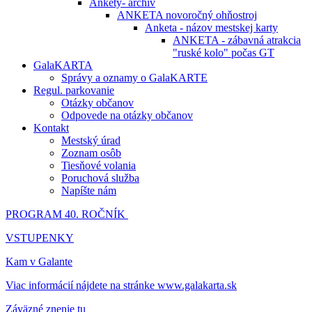
Ankety- archív
ANKETA novoročný ohňostroj
Anketa - názov mestskej karty
ANKETA - zábavná atrakcia
"ruské kolo" počas GT
GalaKARTA
Správy a oznamy o GalaKARTE
Regul. parkovanie
Otázky občanov
Odpovede na otázky občanov
Kontakt
Mestský úrad
Zoznam osôb
Tiesňové volania
Poruchová služba
Napíšte nám
PROGRAM 40. ROČNÍK
VSTUPENKY
Kam v Galante
Viac informácií nájdete na stránke www.galakarta.sk
Záväzné znenie tu