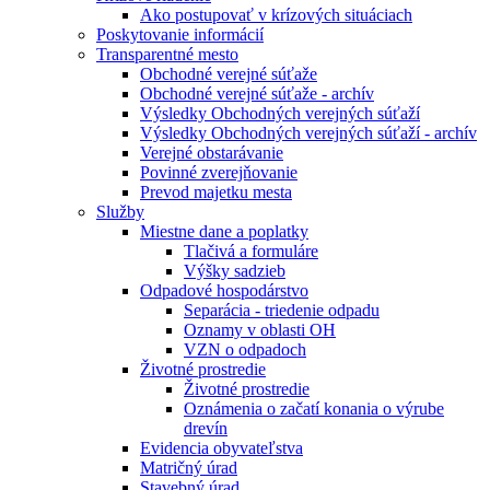
Ako postupovať v krízových situáciach
Poskytovanie informácií
Transparentné mesto
Obchodné verejné súťaže
Obchodné verejné súťaže - archív
Výsledky Obchodných verejných súťaží
Výsledky Obchodných verejných súťaží - archív
Verejné obstarávanie
Povinné zverejňovanie
Prevod majetku mesta
Služby
Miestne dane a poplatky
Tlačivá a formuláre
Výšky sadzieb
Odpadové hospodárstvo
Separácia - triedenie odpadu
Oznamy v oblasti OH
VZN o odpadoch
Životné prostredie
Životné prostredie
Oznámenia o začatí konania o výrube
drevín
Evidencia obyvateľstva
Matričný úrad
Stavebný úrad