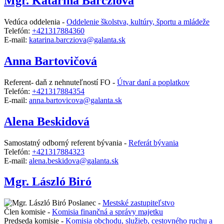
Mgr. Katarína Barcziová
Vedúca oddelenia -
Oddelenie školstva, kultúry, športu a mládeže
Telefón:
+421317884360
E-mail:
katarina.barcziova@galanta.sk
Anna Bartovičová
Referent- daň z nehnuteľností FO -
Útvar daní a poplatkov
Telefón:
+421317884354
E-mail:
anna.bartovicova@galanta.sk
Alena Beskidová
Samostatný odborný referent bývania -
Referát bývania
Telefón:
+421317884323
E-mail:
alena.beskidova@galanta.sk
Mgr. László Biró
Poslanec -
Mestské zastupiteľstvo
Člen komisie -
Komisia finančná a správy majetku
Predseda komisie -
Komisia obchodu, služieb, cestovného ruchu a