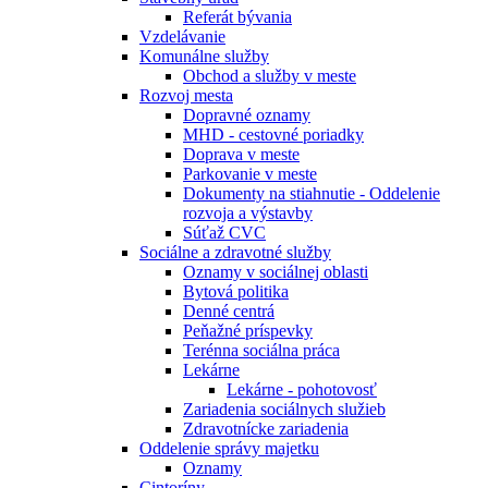
Referát bývania
Vzdelávanie
Komunálne služby
Obchod a služby v meste
Rozvoj mesta
Dopravné oznamy
MHD - cestovné poriadky
Doprava v meste
Parkovanie v meste
Dokumenty na stiahnutie - Oddelenie
rozvoja a výstavby
Súťaž CVC
Sociálne a zdravotné služby
Oznamy v sociálnej oblasti
Bytová politika
Denné centrá
Peňažné príspevky
Terénna sociálna práca
Lekárne
Lekárne - pohotovosť
Zariadenia sociálnych služieb
Zdravotnícke zariadenia
Oddelenie správy majetku
Oznamy
Cintoríny