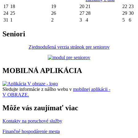
17
18
19
20
21
22
23
24
25
26
27
28
29
30
31
1
2
3
4
5
6
Seniori
Zjednodušená verzia stránok pre seniorov
MOBILNÁ APLIKÁCIA
Sledujte informácie z nášho webu v
mobilnej aplikácii -
V OBRAZE.
Môže vás zaujímať viac
Kontakty na poruchové služby
Finančné hospodárenie mesta