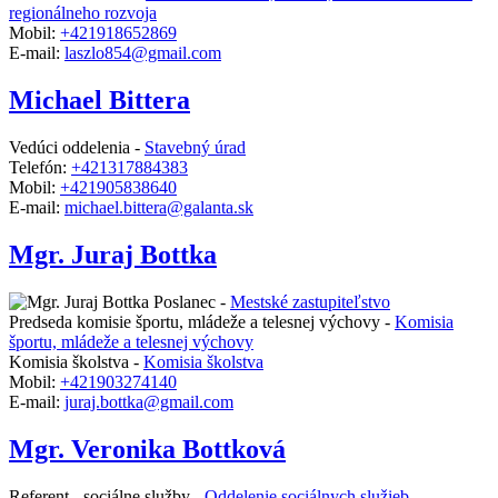
regionálneho rozvoja
Mobil:
+421918652869
E-mail:
laszlo854@gmail.com
Michael Bittera
Vedúci oddelenia -
Stavebný úrad
Telefón:
+421317884383
Mobil:
+421905838640
E-mail:
michael.bittera@galanta.sk
Mgr. Juraj Bottka
Poslanec -
Mestské zastupiteľstvo
Predseda komisie športu, mládeže a telesnej výchovy -
Komisia
športu, mládeže a telesnej výchovy
Komisia školstva -
Komisia školstva
Mobil:
+421903274140
E-mail:
juraj.bottka@gmail.com
Mgr. Veronika Bottková
Referent - sociálne služby -
Oddelenie sociálnych služieb