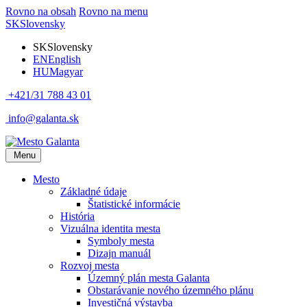
Rovno na obsah
Rovno na menu
SK
Slovensky
SK
Slovensky
EN
English
HU
Magyar
+421/31 788 43 01
info@galanta.sk
Menu
Mesto
Základné údaje
Štatistické informácie
História
Vizuálna identita mesta
Symboly mesta
Dizajn manuál
Rozvoj mesta
Územný plán mesta Galanta
Obstarávanie nového územného plánu
Investičná výstavba