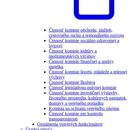
Činnosť komisie obchodu, služieb,
cestovného ruchu a regionálneho rozvoja
Činnosť komisie sociálno-zdravotnej a
bytovej
Činnosť komisie kultúry a
medzimestských vzťahov
Činnosť komisie finančnej a správy
majetku
Činnosť komisie športu, mládeže a telesnej
výchovy
Činnosť komisie školstva
Činnosť legislatívno-právnej komisie
Činnosť komisie investičnej výstavby,
životného prostredia, kultúrnych pamiatok,
dopravy a verejného poriadku
Komisia na ochranu verejného záujmu
Činnosť komisie pre kontrolu
transparentnosti
Oznámenia verejných funkcionárov
Úradná tabuľa