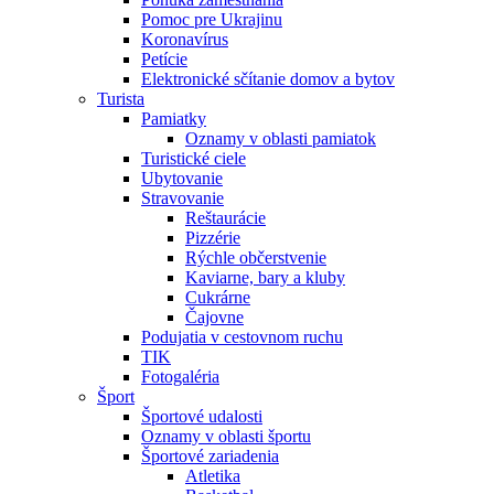
Pomoc pre Ukrajinu
Koronavírus
Petície
Elektronické sčítanie domov a bytov
Turista
Pamiatky
Oznamy v oblasti pamiatok
Turistické ciele
Ubytovanie
Stravovanie
Reštaurácie
Pizzérie
Rýchle občerstvenie
Kaviarne, bary a kluby
Cukrárne
Čajovne
Podujatia v cestovnom ruchu
TIK
Fotogaléria
Šport
Športové udalosti
Oznamy v oblasti športu
Športové zariadenia
Atletika