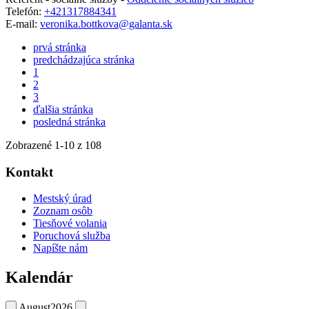
Telefón:
+421317884341
E-mail:
veronika.bottkova@galanta.sk
prvá stránka
predchádzajúca stránka
1
2
3
ďalšia stránka
posledná stránka
Zobrazené
1
-
10
z 108
Kontakt
Mestský úrad
Zoznam osôb
Tiesňové volania
Poruchová služba
Napíšte nám
Kalendár
August
2026