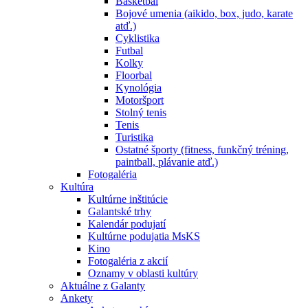
Basketbal
Bojové umenia (aikido, box, judo, karate
atď.)
Cyklistika
Futbal
Kolky
Floorbal
Kynológia
Motoršport
Stolný tenis
Tenis
Turistika
Ostatné športy (fitness, funkčný tréning,
paintball, plávanie atď.)
Fotogaléria
Kultúra
Kultúrne inštitúcie
Galantské trhy
Kalendár podujatí
Kultúrne podujatia MsKS
Kino
Fotogaléria z akcií
Oznamy v oblasti kultúry
Aktuálne z Galanty
Ankety