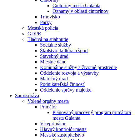
Cintoríny mesta Galanta
Oznamy v oblasti cintorínov
Trhovisko
Parky
Mestská polícia
GDPR
Tlačivá na stiahnutie
Sociálne služby
Školstvo, kultúra a šport
Stavebný úrad
Miestne dane
Komunálne služby a životné prostredie
Oddelenie rozvoja a výstavby
Matričný úrad
Podnikateľská činnosť
Oddelenie správy majetku
Samospráva
Volené orgány mesta
Primátor
Plánovaný pracovný program primátora
mesta Galanta
Viceprimátor
Hlavný kontrolór mesta
Mestské zastupitelstvo