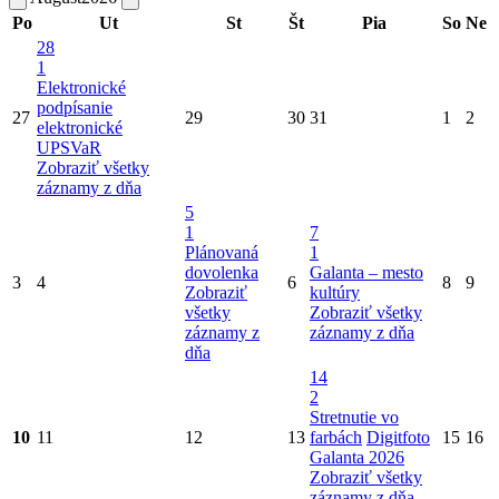
Po
Ut
St
Št
Pia
So
Ne
28
1
Elektronické
podpísanie
27
29
30
31
1
2
elektronické
UPSVaR
Zobraziť všetky
záznamy z dňa
5
1
7
Plánovaná
1
dovolenka
Galanta – mesto
3
4
6
8
9
Zobraziť
kultúry
všetky
Zobraziť všetky
záznamy z
záznamy z dňa
dňa
14
2
Stretnutie vo
10
11
12
13
farbách
Digitfoto
15
16
Galanta 2026
Zobraziť všetky
záznamy z dňa