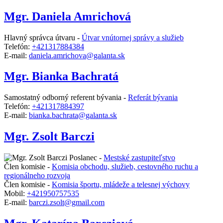
Mgr. Daniela Amrichová
Hlavný správca útvaru -
Útvar vnútornej správy a služieb
Telefón:
+421317884384
E-mail:
daniela.amrichova@galanta.sk
Mgr. Bianka Bachratá
Samostatný odborný referent bývania -
Referát bývania
Telefón:
+421317884397
E-mail:
bianka.bachrata@galanta.sk
Mgr. Zsolt Barczi
Poslanec -
Mestské zastupiteľstvo
Člen komisie -
Komisia obchodu, služieb, cestovného ruchu a
regionálneho rozvoja
Člen komisie -
Komisia športu, mládeže a telesnej výchovy
Mobil:
+421950757535
E-mail:
barczi.zsolt@gmail.com