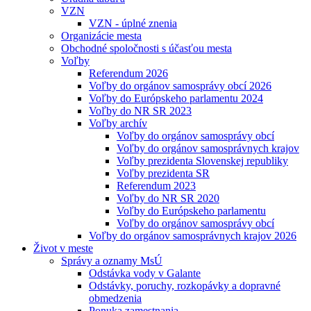
VZN
VZN - úplné znenia
Organizácie mesta
Obchodné spoločnosti s účasťou mesta
Voľby
Referendum 2026
Voľby do orgánov samosprávy obcí 2026
Voľby do Európskeho parlamentu 2024
Voľby do NR SR 2023
Voľby archív
Voľby do orgánov samosprávy obcí
Voľby do orgánov samosprávnych krajov
Voľby prezidenta Slovenskej republiky
Voľby prezidenta SR
Referendum 2023
Voľby do NR SR 2020
Voľby do Európskeho parlamentu
Voľby do orgánov samosprávy obcí
Voľby do orgánov samosprávnych krajov 2026
Život v meste
Správy a oznamy MsÚ
Odstávka vody v Galante
Odstávky, poruchy, rozkopávky a dopravné
obmedzenia
Ponuka zamestnania