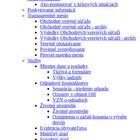
Ako postupovať v krízových situáciach
Poskytovanie informácií
Transparentné mesto
Obchodné verejné súťaže
Obchodné verejné súťaže - archív
Výsledky Obchodných verejných súťaží
Výsledky Obchodných verejných súťaží - archív
Verejné obstarávanie
Povinné zverejňovanie
Prevod majetku mesta
Služby
Miestne dane a poplatky
Tlačivá a formuláre
Výšky sadzieb
Odpadové hospodárstvo
Separácia - triedenie odpadu
Oznamy v oblasti OH
VZN o odpadoch
Životné prostredie
Životné prostredie
Oznámenia o začatí konania o výrube
drevín
Evidencia obyvateľstva
Matričný úrad
Stavebný úrad