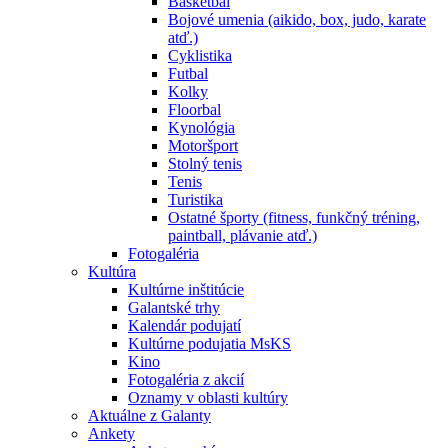
Basketbal
Bojové umenia (aikido, box, judo, karate
atď.)
Cyklistika
Futbal
Kolky
Floorbal
Kynológia
Motoršport
Stolný tenis
Tenis
Turistika
Ostatné športy (fitness, funkčný tréning,
paintball, plávanie atď.)
Fotogaléria
Kultúra
Kultúrne inštitúcie
Galantské trhy
Kalendár podujatí
Kultúrne podujatia MsKS
Kino
Fotogaléria z akcií
Oznamy v oblasti kultúry
Aktuálne z Galanty
Ankety