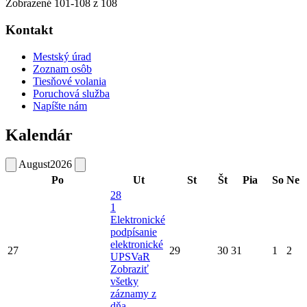
Zobrazené
101
-
108
z 108
Kontakt
Mestský úrad
Zoznam osôb
Tiesňové volania
Poruchová služba
Napíšte nám
Kalendár
August
2026
Po
Ut
St
Št
Pia
So
Ne
28
1
Elektronické
podpísanie
elektronické
27
29
30
31
1
2
UPSVaR
Zobraziť
všetky
záznamy z
dňa