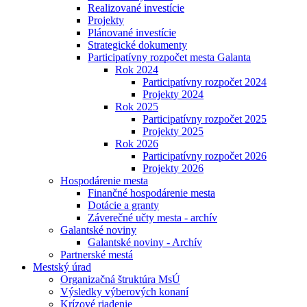
Realizované investície
Projekty
Plánované investície
Strategické dokumenty
Participatívny rozpočet mesta Galanta
Rok 2024
Participatívny rozpočet 2024
Projekty 2024
Rok 2025
Participatívny rozpočet 2025
Projekty 2025
Rok 2026
Participatívny rozpočet 2026
Projekty 2026
Hospodárenie mesta
Finančné hospodárenie mesta
Dotácie a granty
Záverečné učty mesta - archív
Galantské noviny
Galantské noviny - Archív
Partnerské mestá
Mestský úrad
Organizačná štruktúra MsÚ
Výsledky výberových konaní
Krízové riadenie