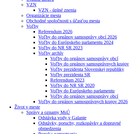
VZN
VZN - úplné znenia
Organizácie mesta
Obchodné spoločnosti s účasťou mesta
Voľby
Referendum 2026
Voľby do orgánov samosprávy obcí 2026
Voľby do Európskeho parlamentu 2024
Voľby do NR SR 2023
Voľby archív
Voľby do orgánov samosprávy obcí
Voľby do orgánov samosprávnych krajov
Voľby prezidenta Slovenskej republiky
Voľby prezidenta SR
Referendum 2023
Voľby do NR SR 2020
Voľby do Európskeho parlamentu
Voľby do orgánov samosprávy obcí
Voľby do orgánov samosprávnych krajov 2026
Život v meste
Správy a oznamy MsÚ
Odstávka vody v Galante
Odstávky, poruchy, rozkopávky a dopravné
obmedzenia
Ponuka zamestnania