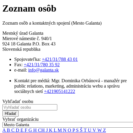
Zoznam osôb
Zoznam osôb a kontaktných spojení (Mesto Galanta)
Mestský úrad Galanta
Mierové námestie č. 940/1
924 18 Galanta P.O. Box 43
Slovenská republika
Spojovateľka:
+421/31/788 43 01
Fax:
+421/31/780 35 92
e-mail:
info@galanta.sk
Kontakt pre médiá: Mgr. Dominika Orbánová - manažér pre
public relations, marketing, administráciu webu a správu
sociálnych sietí
+421905141222
Vyhľadať osobu
Hľadať
Vybrať organizáciu
A
B
C
D
E
F
G
H
CH
J
K
L
M
N
O
P
S
Š
T
U
V
W
Z