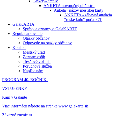
Ankety- archív
ANKETA novoročný ohňostroj
Anketa - názov mestskej karty
ANKETA - zábavná atrakcia
"ruské kolo" počas GT
GalaKARTA
Správy a oznamy o GalaKARTE
Regul. parkovanie
Otázky občanov
Odpovede na otázky občanov
Kontakt
Mestský úrad
Zoznam osôb
Tiesňové volania
Poruchová služba
Napíšte nám
PROGRAM 40. ROČNÍK
VSTUPENKY
Kam v Galante
Viac informácií nájdete na stránke www.galakarta.sk
Záväzné znenie tu