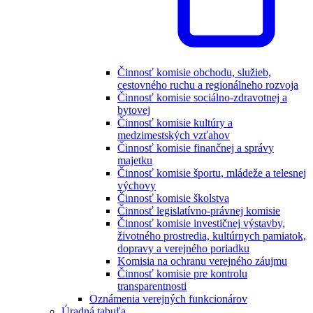
Činnosť komisie obchodu, služieb,
cestovného ruchu a regionálneho rozvoja
Činnosť komisie sociálno-zdravotnej a
bytovej
Činnosť komisie kultúry a
medzimestských vzťahov
Činnosť komisie finančnej a správy
majetku
Činnosť komisie športu, mládeže a telesnej
výchovy
Činnosť komisie školstva
Činnosť legislatívno-právnej komisie
Činnosť komisie investičnej výstavby,
životného prostredia, kultúrnych pamiatok,
dopravy a verejného poriadku
Komisia na ochranu verejného záujmu
Činnosť komisie pre kontrolu
transparentnosti
Oznámenia verejných funkcionárov
Úradná tabuľa