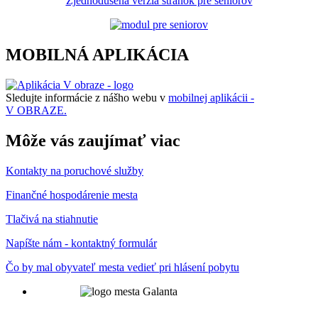
Zjednodušená verzia stránok pre seniorov
MOBILNÁ APLIKÁCIA
Sledujte informácie z nášho webu v
mobilnej aplikácii -
V OBRAZE.
Môže vás zaujímať viac
Kontakty na poruchové služby
Finančné hospodárenie mesta
Tlačivá na stiahnutie
Napíšte nám - kontaktný formulár
Čo by mal obyvateľ mesta vedieť pri hlásení pobytu