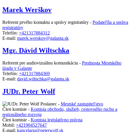
Marek Werškov
Referent prvého kontaktu a správy registratúry -
Podateľňa a správa
registratúry
Telefón:
+421317884312
E-mail:
marek.werskov@galanta.sk
Mgr. Dávid Wiltschka
Referent pre audiovizuálnu komunikáciu -
Prednosta Mestského
úradu v Galante
Telefón:
+421317884369
E-mail:
david.wiltschka@galanta.sk
JUDr. Peter Wolf
Poslanec -
Mestské zastupiteľstvo
Člen komisie -
Komisia obchodu, služieb, cestovného ruchu a
regionálneho rozvoja
Člen komisie -
Komisia legislatívno právna
Mobil:
+421904527647
E-mail:
kancelaria@peterwolf.sk