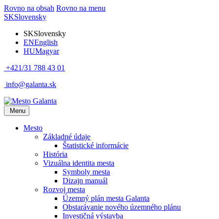
Rovno na obsah
Rovno na menu
SK
Slovensky
SK
Slovensky
EN
English
HU
Magyar
+421/31 788 43 01
info@galanta.sk
Menu
Mesto
Základné údaje
Štatistické informácie
História
Vizuálna identita mesta
Symboly mesta
Dizajn manuál
Rozvoj mesta
Územný plán mesta Galanta
Obstarávanie nového územného plánu
Investičná výstavba