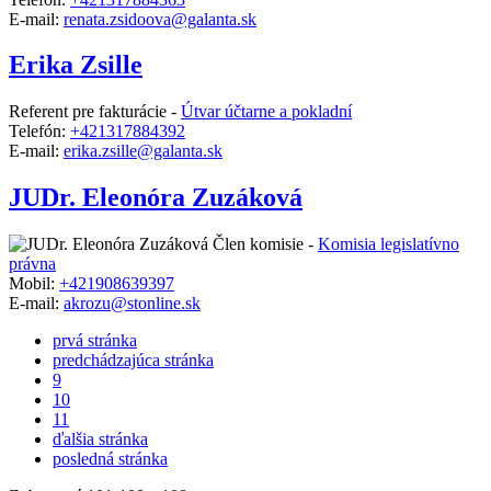
E-mail:
renata.zsidoova@galanta.sk
Erika Zsille
Referent pre fakturácie -
Útvar účtarne a pokladní
Telefón:
+421317884392
E-mail:
erika.zsille@galanta.sk
JUDr. Eleonóra Zuzáková
Člen komisie -
Komisia legislatívno
právna
Mobil:
+421908639397
E-mail:
akrozu@stonline.sk
prvá stránka
predchádzajúca stránka
9
10
11
ďalšia stránka
posledná stránka