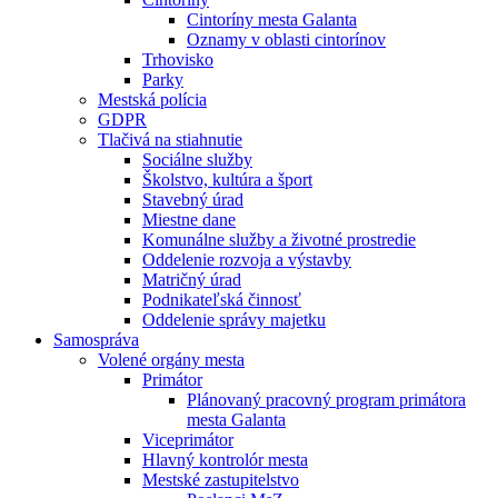
Cintoríny mesta Galanta
Oznamy v oblasti cintorínov
Trhovisko
Parky
Mestská polícia
GDPR
Tlačivá na stiahnutie
Sociálne služby
Školstvo, kultúra a šport
Stavebný úrad
Miestne dane
Komunálne služby a životné prostredie
Oddelenie rozvoja a výstavby
Matričný úrad
Podnikateľská činnosť
Oddelenie správy majetku
Samospráva
Volené orgány mesta
Primátor
Plánovaný pracovný program primátora
mesta Galanta
Viceprimátor
Hlavný kontrolór mesta
Mestské zastupitelstvo