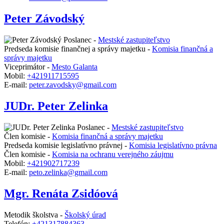
Peter Závodský
Poslanec -
Mestské zastupiteľstvo
Predseda komisie finančnej a správy majetku -
Komisia finančná a
správy majetku
Viceprimátor -
Mesto Galanta
Mobil:
+421911715595
E-mail:
peter.zavodsky@gmail.com
JUDr. Peter Zelinka
Poslanec -
Mestské zastupiteľstvo
Člen komisie -
Komisia finančná a správy majetku
Predseda komisie legislatívno právnej -
Komisia legislatívno právna
Člen komisie -
Komisia na ochranu verejného záujmu
Mobil:
+421902717239
E-mail:
peto.zelinka@gmail.com
Mgr. Renáta Zsidóová
Metodik školstva -
Školský úrad
Telefón:
+421317884363