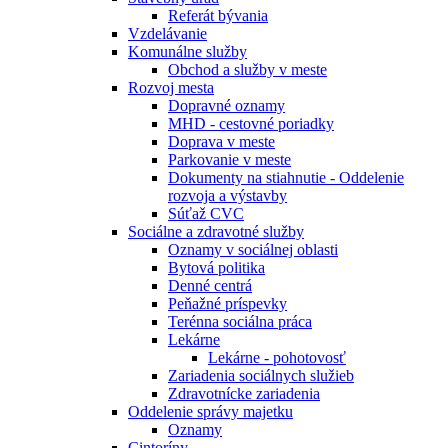
Referát bývania
Vzdelávanie
Komunálne služby
Obchod a služby v meste
Rozvoj mesta
Dopravné oznamy
MHD - cestovné poriadky
Doprava v meste
Parkovanie v meste
Dokumenty na stiahnutie - Oddelenie
rozvoja a výstavby
Súťaž CVC
Sociálne a zdravotné služby
Oznamy v sociálnej oblasti
Bytová politika
Denné centrá
Peňažné príspevky
Terénna sociálna práca
Lekárne
Lekárne - pohotovosť
Zariadenia sociálnych služieb
Zdravotnícke zariadenia
Oddelenie správy majetku
Oznamy
Cintoríny