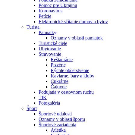
Pomoc pre Ukrajinu
Koronavírus
Petície
Elektronické sčítanie domov a bytov
Turista
Pamiatky
Oznamy v oblasti pamiatok
Turistické ciele
Ubytovanie
Stravovanie
Reštaurácie
Pizzérie
Rýchle občerstvenie
Kaviarne, bary a kluby
Cukrárne
Čajovne
Podujatia v cestovnom ruchu
TIK
Fotogaléria
Šport
Športové udalosti
Oznamy v oblasti športu
Športové zariadenia
Atletika