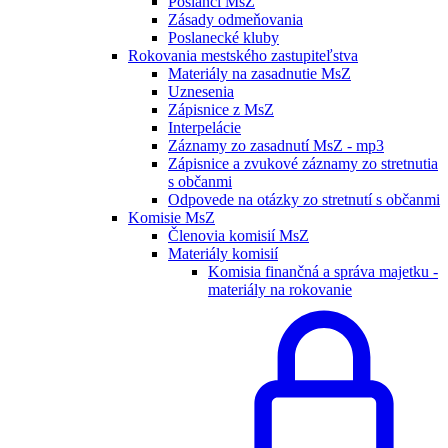
Poslanci MsZ
Zásady odmeňovania
Poslanecké kluby
Rokovania mestského zastupiteľstva
Materiály na zasadnutie MsZ
Uznesenia
Zápisnice z MsZ
Interpelácie
Záznamy zo zasadnutí MsZ - mp3
Zápisnice a zvukové záznamy zo stretnutia
s občanmi
Odpovede na otázky zo stretnutí s občanmi
Komisie MsZ
Členovia komisií MsZ
Materiály komisií
Komisia finančná a správa majetku -
materiály na rokovanie