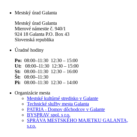
Mestský úrad Galanta
Mestský úrad Galanta
Mierové námestie č. 940/1
924 18 Galanta P.O. Box 43
Slovenská republika
Úradné hodiny
Po:
08:00–11:30 12:30 – 15:00
Ut:
08:00–11:30 12:30 – 15:00
St:
08:00–11:30 12:30 – 16:00
Št:
08:00–11:30
Pi:
08:00–11:30 12:30 – 14:00
Organizácie mesta
Mestské kultúrné stredisko v Galante
Technické služby mesta Galanta
PATRIA - Domov dôchodcov v Galante
BYSPRAV spol. s r.o.
SPRÁVA MESTSKÉHO MAJETKU GALANTA,
s.r.o.