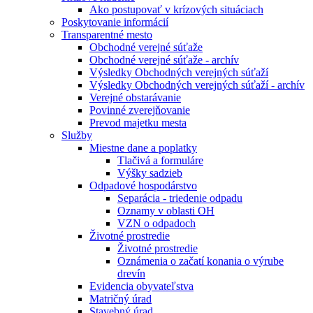
Ako postupovať v krízových situáciach
Poskytovanie informácií
Transparentné mesto
Obchodné verejné súťaže
Obchodné verejné súťaže - archív
Výsledky Obchodných verejných súťaží
Výsledky Obchodných verejných súťaží - archív
Verejné obstarávanie
Povinné zverejňovanie
Prevod majetku mesta
Služby
Miestne dane a poplatky
Tlačivá a formuláre
Výšky sadzieb
Odpadové hospodárstvo
Separácia - triedenie odpadu
Oznamy v oblasti OH
VZN o odpadoch
Životné prostredie
Životné prostredie
Oznámenia o začatí konania o výrube
drevín
Evidencia obyvateľstva
Matričný úrad
Stavebný úrad