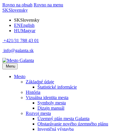
Rovno na obsah
Rovno na menu
SK
Slovensky
SK
Slovensky
EN
English
HU
Magyar
+421/31 788 43 01
info@galanta.sk
Menu
Mesto
Základné údaje
Štatistické informácie
História
Vizuálna identita mesta
Symboly mesta
Dizajn manuál
Rozvoj mesta
Územný plán mesta Galanta
Obstarávanie nového územného plánu
Investičná výstavba