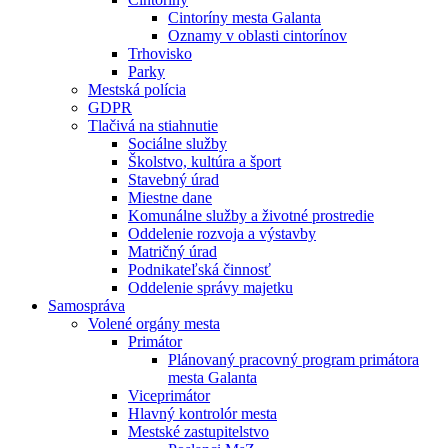
Cintoríny mesta Galanta
Oznamy v oblasti cintorínov
Trhovisko
Parky
Mestská polícia
GDPR
Tlačivá na stiahnutie
Sociálne služby
Školstvo, kultúra a šport
Stavebný úrad
Miestne dane
Komunálne služby a životné prostredie
Oddelenie rozvoja a výstavby
Matričný úrad
Podnikateľská činnosť
Oddelenie správy majetku
Samospráva
Volené orgány mesta
Primátor
Plánovaný pracovný program primátora
mesta Galanta
Viceprimátor
Hlavný kontrolór mesta
Mestské zastupitelstvo