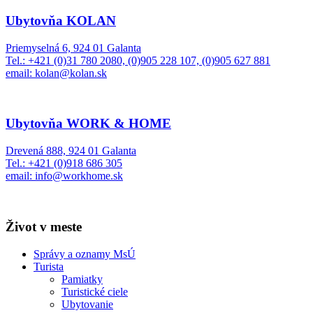
Ubytovňa KOLAN
Priemyselná 6, 924 01 Galanta
Tel.: +421 (0)31 780 2080, (0)905 228 107, (0)905 627 881
email: kolan@kolan.sk
Ubytovňa WORK & HOME
Drevená 888, 924 01 Galanta
Tel.: +421 (0)918 686 305
email: info@workhome.sk
Život v meste
Správy a oznamy MsÚ
Turista
Pamiatky
Turistické ciele
Ubytovanie