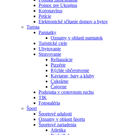
Pomoc pre Ukrajinu
Koronavírus
Petície
Elektronické sčítanie domov a bytov
Turista
Pamiatky
Oznamy v oblasti pamiatok
Turistické ciele
Ubytovanie
Stravovanie
Reštaurácie
Pizzérie
Rýchle občerstvenie
Kaviarne, bary a kluby
Cukrárne
Čajovne
Podujatia v cestovnom ruchu
TIK
Fotogaléria
Šport
Športové udalosti
Oznamy v oblasti športu
Športové zariadenia
Atletika