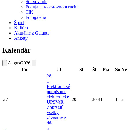
Stravovanie
Podujatia v cestovnom ruchu
TIK
Fotogaléria
Šport
Kultúra
Aktuálne z Galanty
Ankety
Kalendár
August
2026
Po
Ut
St
Št
Pia
So
Ne
28
1
Elektronické
podpísanie
elektronické
27
29
30
31
1
2
UPSVaR
Zobraziť
všetky
záznamy z
dňa
3
4