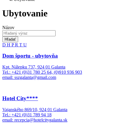
Ubytovanie
Názov
Hľadať
D
H
P
R
T
U
Dom športu - ubytovňa
Kpt. Nálepku 737, 924 01 Galanta
Tel.: +421 (0)31 780 25 64, (0)910 936 903
email: sszgalanta@gmail.com
Hotel City****
Vajanského 869/10, 924 01 Galanta
Tel.: +421 (0)31 789 94 18
email: recepcia@hotelcitygalanta.sk