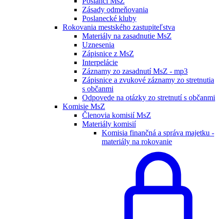
Poslanci MsZ
Zásady odmeňovania
Poslanecké kluby
Rokovania mestského zastupiteľstva
Materiály na zasadnutie MsZ
Uznesenia
Zápisnice z MsZ
Interpelácie
Záznamy zo zasadnutí MsZ - mp3
Zápisnice a zvukové záznamy zo stretnutia
s občanmi
Odpovede na otázky zo stretnutí s občanmi
Komisie MsZ
Členovia komisií MsZ
Materiály komisií
Komisia finančná a správa majetku -
materiály na rokovanie