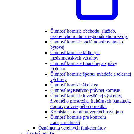
Činnosť komisie obchodu, služieb,
cestovného ruchu a regionálneho rozvoja
Činnosť komisie sociálno-zdravotnej a
bytovej
Činnosť komisie kultúry a
medzimestských vzťahov
Činnosť komisie finančnej a správy
majetku
Činnosť komisie športu, mládeže a telesnej
výchovy
Činnosť komisie školstva
Činnosť legislatívno-právnej komisie
Činnosť komisie investičnej výstavby,
životného prostredia, kultúrnych pamiatok,
dopravy a verejného poriadku
Komisia na ochranu verejného záujmu
Činnosť komisie pre kontrolu
transparentnosti
Oznámenia verejných funkcionárov
Úradná tabuľa