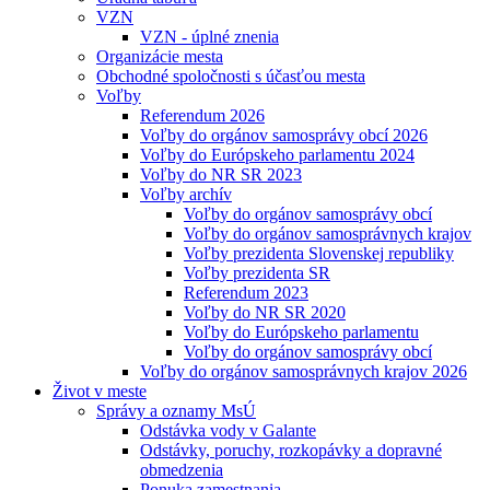
VZN
VZN - úplné znenia
Organizácie mesta
Obchodné spoločnosti s účasťou mesta
Voľby
Referendum 2026
Voľby do orgánov samosprávy obcí 2026
Voľby do Európskeho parlamentu 2024
Voľby do NR SR 2023
Voľby archív
Voľby do orgánov samosprávy obcí
Voľby do orgánov samosprávnych krajov
Voľby prezidenta Slovenskej republiky
Voľby prezidenta SR
Referendum 2023
Voľby do NR SR 2020
Voľby do Európskeho parlamentu
Voľby do orgánov samosprávy obcí
Voľby do orgánov samosprávnych krajov 2026
Život v meste
Správy a oznamy MsÚ
Odstávka vody v Galante
Odstávky, poruchy, rozkopávky a dopravné
obmedzenia
Ponuka zamestnania