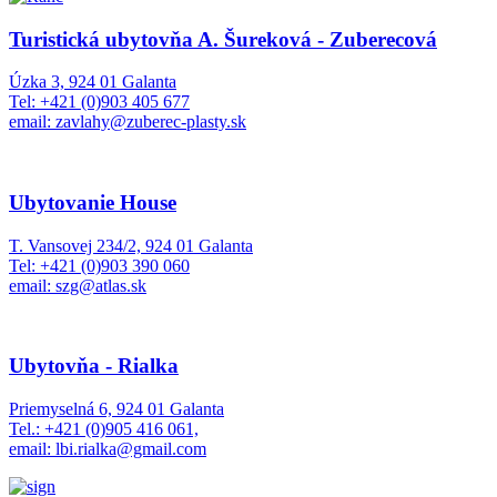
Turistická ubytovňa A. Šureková - Zuberecová
Úzka 3, 924 01 Galanta
Tel: +421 (0)903 405 677
email: zavlahy@zuberec-plasty.sk
Ubytovanie House
T. Vansovej 234/2, 924 01 Galanta
Tel: +421 (0)903 390 060
email: szg@atlas.sk
Ubytovňa - Rialka
Priemyselná 6, 924 01 Galanta
Tel.: +421 (0)905 416 061,
email: lbi.rialka@gmail.com