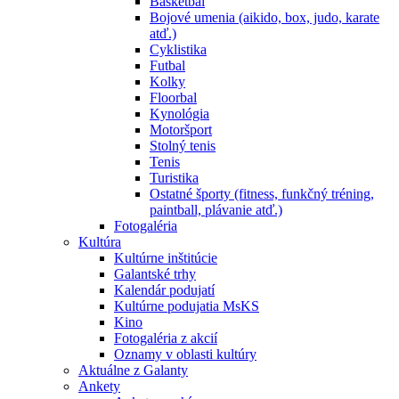
Basketbal
Bojové umenia (aikido, box, judo, karate
atď.)
Cyklistika
Futbal
Kolky
Floorbal
Kynológia
Motoršport
Stolný tenis
Tenis
Turistika
Ostatné športy (fitness, funkčný tréning,
paintball, plávanie atď.)
Fotogaléria
Kultúra
Kultúrne inštitúcie
Galantské trhy
Kalendár podujatí
Kultúrne podujatia MsKS
Kino
Fotogaléria z akcií
Oznamy v oblasti kultúry
Aktuálne z Galanty
Ankety