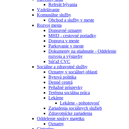
Referát bývania
Vzdelávanie
Komunálne služby
Obchod a služby v meste
Rozvoj mesta
Dopravné oznamy
MHD - cestovné poriadky
Doprava v meste
Parkovanie v meste
Dokumenty na stiahnutie - Oddelenie
rozvoja a výstavby
Súťaž CVC
Sociálne a zdravotné služby
Oznamy v sociálnej oblasti
Bytová politika
Denné centrá
Peňažné príspevky
Terénna sociálna práca
Lekárne
Lekárne - pohotovosť
Zariadenia sociálnych služieb
Zdravotnícke zariadenia
Oddelenie správy majetku
Oznamy
Cintoríny