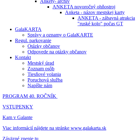
Ankety- archív
ANKETA novoročný ohňostroj
Anketa - názov mestskej karty
ANKETA - zábavná atrakcia
"ruské kolo" počas GT
GalaKARTA
Správy a oznamy o GalaKARTE
Regul. parkovanie
Otázky občanov
Odpovede na otázky občanov
Kontakt
Mestský úrad
Zoznam osôb
Tiesňové volania
Poruchová služba
Napíšte nám
PROGRAM 40. ROČNÍK
VSTUPENKY
Kam v Galante
Viac informácií nájdete na stránke www.galakarta.sk
Záväzné znenie tu