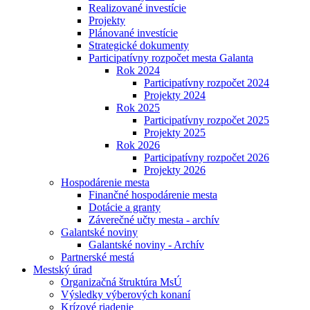
Realizované investície
Projekty
Plánované investície
Strategické dokumenty
Participatívny rozpočet mesta Galanta
Rok 2024
Participatívny rozpočet 2024
Projekty 2024
Rok 2025
Participatívny rozpočet 2025
Projekty 2025
Rok 2026
Participatívny rozpočet 2026
Projekty 2026
Hospodárenie mesta
Finančné hospodárenie mesta
Dotácie a granty
Záverečné učty mesta - archív
Galantské noviny
Galantské noviny - Archív
Partnerské mestá
Mestský úrad
Organizačná štruktúra MsÚ
Výsledky výberových konaní
Krízové riadenie