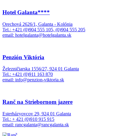
Hotel Galanta****
Orechová 2626/1, Galanta - Kolónia
Tel.: +421 (0)904 555 105, (0)904 555 205
email: hotelgalanta@hotelgalanta.sk
Penzión Viktória
Železničiarska 1556/27, 924 01 Galanta
Tel.: +421 (0)911 163 870
email: info@penzion-viktoria.sk
Ranč na Striebornom jazere
Esterházyovcov 29, 924 01 Galanta
Tel.: + 421 (0)910 915 915
email: rancgalanta@rancgalanta.sk