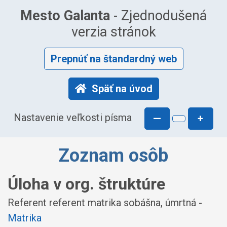
Mesto Galanta
- Zjednodušená
verzia stránok
Prepnúť na štandardný web
Späť na úvod
Nastavenie veľkosti písma
—
+
Zoznam osôb
Úloha v org. štruktúre
Referent referent matrika sobášna, úmrtná -
Matrika