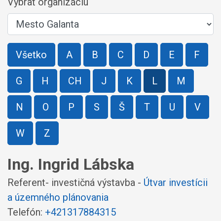
Vybrať organizáciu
Všetko
A
B
C
D
E
F
G
H
CH
J
K
L
M
N
O
P
S
Š
T
U
V
W
Z
Ing. Ingrid Lábska
Referent- investičná výstavba -
Útvar investícii
a územného plánovania
Telefón:
+421317884315