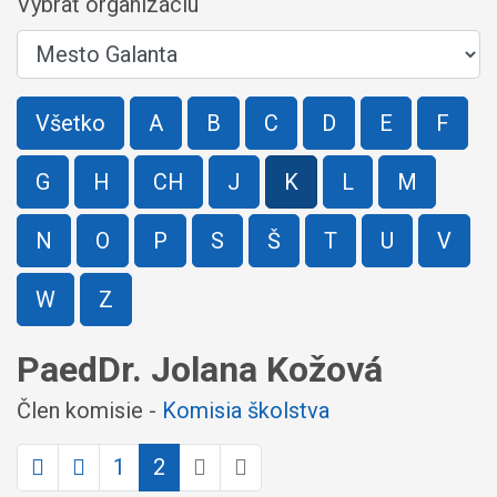
Vybrať organizáciu
Všetko
A
B
C
D
E
F
G
H
CH
J
K
L
M
N
O
P
S
Š
T
U
V
W
Z
PaedDr. Jolana Kožová
Člen komisie -
Komisia školstva
1
2