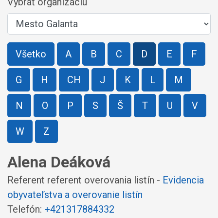
Vybrať organizáciu
Všetko
A
B
C
D
E
F
G
H
CH
J
K
L
M
N
O
P
S
Š
T
U
V
W
Z
Alena Deáková
Referent referent overovania listín -
Evidencia
obyvateľstva a overovanie listín
Telefón:
+421317884332