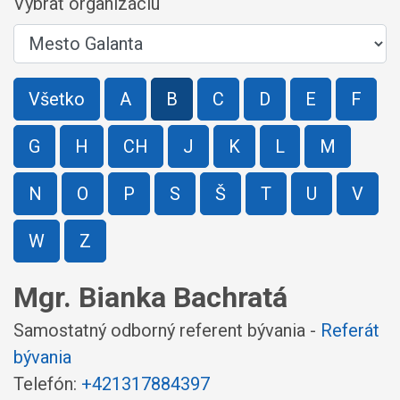
Vybrať organizáciu
Všetko
A
B
C
D
E
F
G
H
CH
J
K
L
M
N
O
P
S
Š
T
U
V
W
Z
Mgr. Bianka Bachratá
Samostatný odborný referent bývania -
Referát
bývania
Telefón:
+421317884397