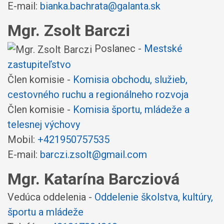
E-mail:
bianka.bachrata@galanta.sk
Mgr. Zsolt Barczi
Poslanec -
Mestské
zastupiteľstvo
Člen komisie -
Komisia obchodu, služieb,
cestovného ruchu a regionálneho rozvoja
Člen komisie -
Komisia športu, mládeže a
telesnej výchovy
Mobil:
+421950757535
E-mail:
barczi.zsolt@gmail.com
Mgr. Katarína Barcziová
Vedúca oddelenia -
Oddelenie školstva, kultúry,
športu a mládeže