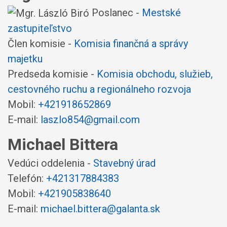
Poslanec -
Mestské
zastupiteľstvo
Člen komisie -
Komisia finančná a správy
majetku
Predseda komisie -
Komisia obchodu, služieb,
cestovného ruchu a regionálneho rozvoja
Mobil:
+421918652869
E-mail:
laszlo854@gmail.com
Michael Bittera
Vedúci oddelenia -
Stavebný úrad
Telefón:
+421317884383
Mobil:
+421905838640
E-mail:
michael.bittera@galanta.sk