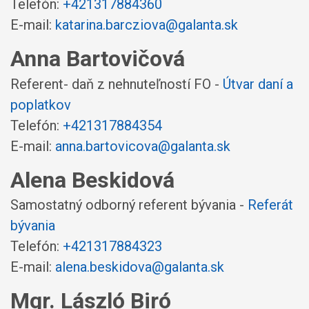
Telefón:
+421317884360
E-mail:
katarina.barcziova@galanta.sk
Anna Bartovičová
Referent- daň z nehnuteľností FO -
Útvar daní a
poplatkov
Telefón:
+421317884354
E-mail:
anna.bartovicova@galanta.sk
Alena Beskidová
Samostatný odborný referent bývania -
Referát
bývania
Telefón:
+421317884323
E-mail:
alena.beskidova@galanta.sk
Mgr. László Biró