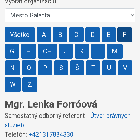
Vybrať organizáciu
Všetko
A
B
C
D
E
F
G
H
CH
J
K
L
M
N
O
P
S
Š
T
U
V
W
Z
Mgr. Lenka Forróová
Samostatný odborný referent -
Útvar právnych
služieb
Telefón:
+421317884330