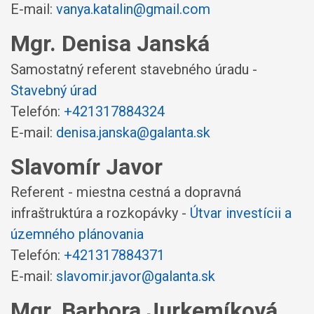
E-mail:
vanya.katalin@gmail.com
Mgr. Denisa Janská
Samostatný referent stavebného úradu -
Stavebný úrad
Telefón:
+421317884324
E-mail:
denisa.janska@galanta.sk
Slavomír Javor
Referent - miestna cestná a dopravná
infraštruktúra a rozkopávky -
Útvar investícii a
územného plánovania
Telefón:
+421317884371
E-mail:
slavomir.javor@galanta.sk
Mgr. Barbora Jurkemíková