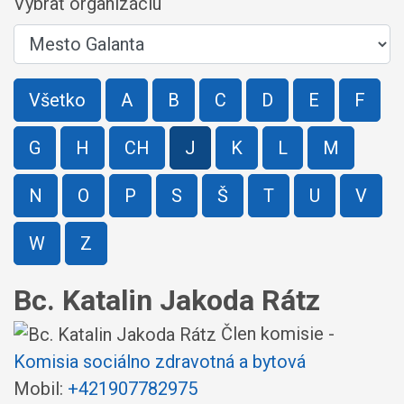
Vybrať organizáciu
Všetko
A
B
C
D
E
F
G
H
CH
J
K
L
M
N
O
P
S
Š
T
U
V
W
Z
Bc. Katalin Jakoda Rátz
Člen komisie -
Komisia sociálno zdravotná a bytová
Mobil:
+421907782975