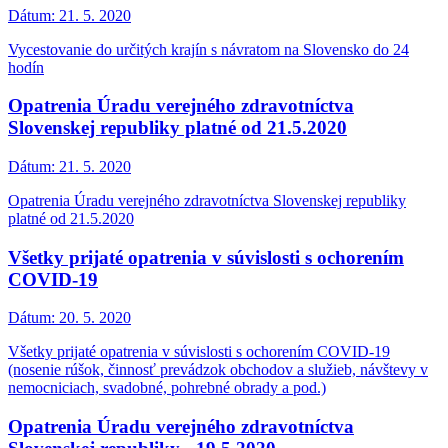
Dátum:
21. 5. 2020
Vycestovanie do určitých krajín s návratom na Slovensko do 24
hodín
Opatrenia Úradu verejného zdravotníctva
Slovenskej republiky platné od 21.5.2020
Dátum:
21. 5. 2020
Opatrenia Úradu verejného zdravotníctva Slovenskej republiky
platné od 21.5.2020
Všetky prijaté opatrenia v súvislosti s ochorením
COVID-19
Dátum:
20. 5. 2020
Všetky prijaté opatrenia v súvislosti s ochorením COVID-19
(nosenie rúšok, činnosť prevádzok obchodov a služieb, návštevy v
nemocniciach, svadobné, pohrebné obrady a pod.)
Opatrenia Úradu verejného zdravotníctva