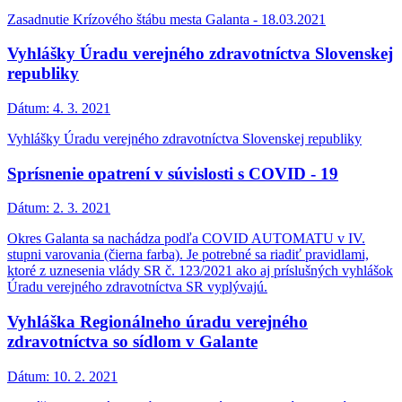
Zasadnutie Krízového štábu mesta Galanta - 18.03.2021
Vyhlášky Úradu verejného zdravotníctva Slovenskej
republiky
Dátum:
4. 3. 2021
Vyhlášky Úradu verejného zdravotníctva Slovenskej republiky
Sprísnenie opatrení v súvislosti s COVID - 19
Dátum:
2. 3. 2021
Okres Galanta sa nachádza podľa COVID AUTOMATU v IV.
stupni varovania (čierna farba). Je potrebné sa riadiť pravidlami,
ktoré z uznesenia vlády SR č. 123/2021 ako aj príslušných vyhlášok
Úradu verejného zdravotníctva SR vyplývajú.
Vyhláška Regionálneho úradu verejného
zdravotníctva so sídlom v Galante
Dátum:
10. 2. 2021