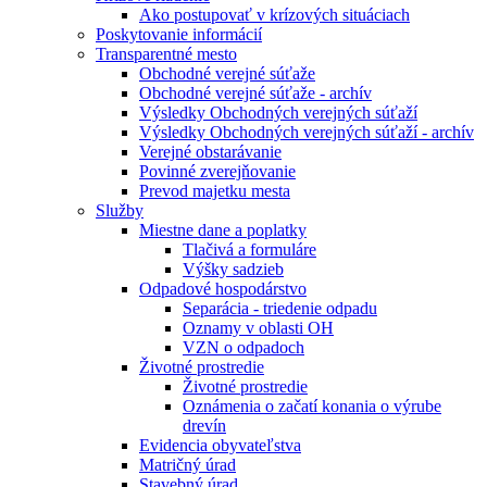
Ako postupovať v krízových situáciach
Poskytovanie informácií
Transparentné mesto
Obchodné verejné súťaže
Obchodné verejné súťaže - archív
Výsledky Obchodných verejných súťaží
Výsledky Obchodných verejných súťaží - archív
Verejné obstarávanie
Povinné zverejňovanie
Prevod majetku mesta
Služby
Miestne dane a poplatky
Tlačivá a formuláre
Výšky sadzieb
Odpadové hospodárstvo
Separácia - triedenie odpadu
Oznamy v oblasti OH
VZN o odpadoch
Životné prostredie
Životné prostredie
Oznámenia o začatí konania o výrube
drevín
Evidencia obyvateľstva
Matričný úrad
Stavebný úrad