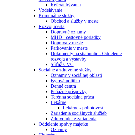
Referát bývania
Vzdelávanie
Komunálne služby
Obchod a služby v meste
Rozvoj mesta
Dopravné oznamy
MHD - cestovné poriadky
Doprava v meste
Parkovanie v meste
Dokumenty na stiahnutie - Oddelenie
rozvoja a výstavby
Súťaž CVC
Sociálne a zdravotné služby
Oznamy v sociálnej oblasti
Bytová politika
Denné centrá
Peňažné príspevky
Terénna sociálna práca
Lekárne
Lekárne - pohotovosť
Zariadenia sociálnych služieb
Zdravotnícke zariadenia
Oddelenie správy majetku
Oznamy
Cintoríny