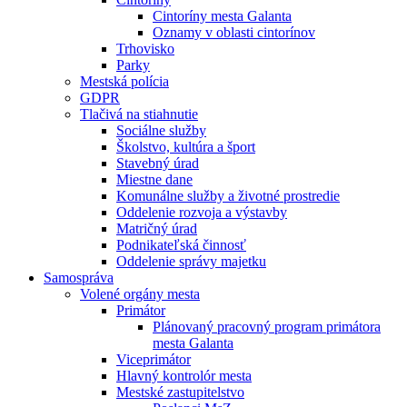
Cintoríny mesta Galanta
Oznamy v oblasti cintorínov
Trhovisko
Parky
Mestská polícia
GDPR
Tlačivá na stiahnutie
Sociálne služby
Školstvo, kultúra a šport
Stavebný úrad
Miestne dane
Komunálne služby a životné prostredie
Oddelenie rozvoja a výstavby
Matričný úrad
Podnikateľská činnosť
Oddelenie správy majetku
Samospráva
Volené orgány mesta
Primátor
Plánovaný pracovný program primátora
mesta Galanta
Viceprimátor
Hlavný kontrolór mesta
Mestské zastupitelstvo