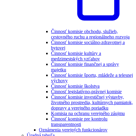
Činnosť komisie obchodu, služieb,
cestovného ruchu a regionálneho rozvoja
Činnosť komisie sociálno-zdravotnej a
bytovej
Činnosť komisie kultúry a
medzimestských vzťahov
Činnosť komisie finančnej a správy
majetku
Činnosť komisie športu, mládeže a telesnej
výchovy
Činnosť komisie školstva
Činnosť legislatívno-právnej komisie
Činnosť komisie investičnej výstavby,
životného prostredia, kultúrnych pamiatok,
dopravy a verejného poriadku
Komisia na ochranu verejného záujmu
Činnosť komisie pre kontrolu
transparentnosti
Oznámenia verejných funkcionárov
Úradná tabuľa