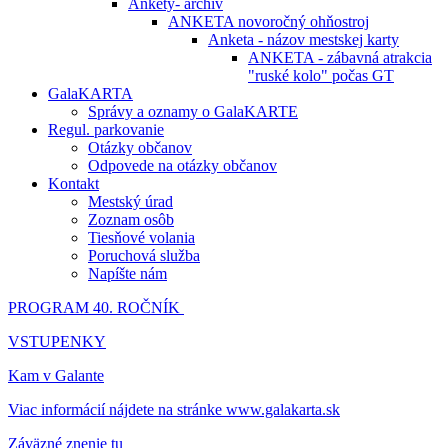
Ankety- archív
ANKETA novoročný ohňostroj
Anketa - názov mestskej karty
ANKETA - zábavná atrakcia
"ruské kolo" počas GT
GalaKARTA
Správy a oznamy o GalaKARTE
Regul. parkovanie
Otázky občanov
Odpovede na otázky občanov
Kontakt
Mestský úrad
Zoznam osôb
Tiesňové volania
Poruchová služba
Napíšte nám
PROGRAM 40. ROČNÍK
VSTUPENKY
Kam v Galante
Viac informácií nájdete na stránke www.galakarta.sk
Záväzné znenie tu