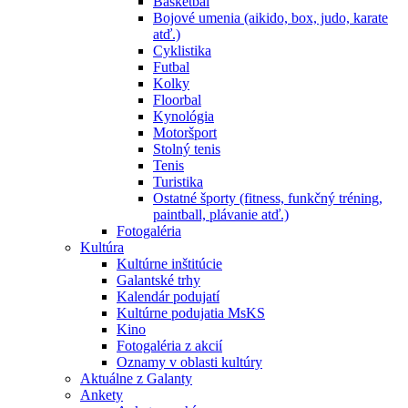
Basketbal
Bojové umenia (aikido, box, judo, karate
atď.)
Cyklistika
Futbal
Kolky
Floorbal
Kynológia
Motoršport
Stolný tenis
Tenis
Turistika
Ostatné športy (fitness, funkčný tréning,
paintball, plávanie atď.)
Fotogaléria
Kultúra
Kultúrne inštitúcie
Galantské trhy
Kalendár podujatí
Kultúrne podujatia MsKS
Kino
Fotogaléria z akcií
Oznamy v oblasti kultúry
Aktuálne z Galanty
Ankety