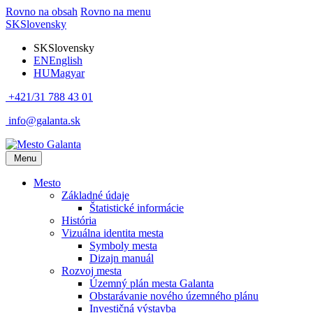
Rovno na obsah
Rovno na menu
SK
Slovensky
SK
Slovensky
EN
English
HU
Magyar
+421/31 788 43 01
info@galanta.sk
Menu
Mesto
Základné údaje
Štatistické informácie
História
Vizuálna identita mesta
Symboly mesta
Dizajn manuál
Rozvoj mesta
Územný plán mesta Galanta
Obstarávanie nového územného plánu
Investičná výstavba