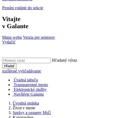
Prosím vstúpte do sekcie
Vitajte
v Galante
Mapa webu
Verzia pre seniorov
Vytlačiť
Hľadaný výraz
Hľadať
rozšírené vyhľadávanie
Úradná tabuľa
Transparentné mesto
Elektronické služby
Navštívte Galantu
Úvodná stránka
Život v meste
Správy a oznamy MsÚ
Koronavírus