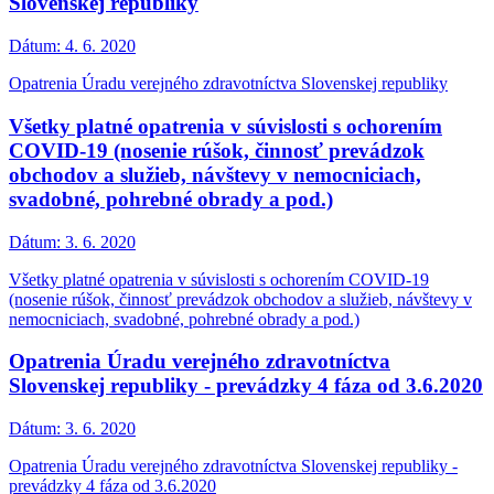
Slovenskej republiky
Dátum:
4. 6. 2020
Opatrenia Úradu verejného zdravotníctva Slovenskej republiky
Všetky platné opatrenia v súvislosti s ochorením
COVID-19 (nosenie rúšok, činnosť prevádzok
obchodov a služieb, návštevy v nemocniciach,
svadobné, pohrebné obrady a pod.)
Dátum:
3. 6. 2020
Všetky platné opatrenia v súvislosti s ochorením COVID-19
(nosenie rúšok, činnosť prevádzok obchodov a služieb, návštevy v
nemocniciach, svadobné, pohrebné obrady a pod.)
Opatrenia Úradu verejného zdravotníctva
Slovenskej republiky - prevádzky 4 fáza od 3.6.2020
Dátum:
3. 6. 2020
Opatrenia Úradu verejného zdravotníctva Slovenskej republiky -
prevádzky 4 fáza od 3.6.2020