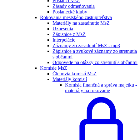
Poslanci MsZ
Zásady odmeňovania
Poslanecké kluby
Rokovania mestského zastupiteľstva
Materiály na zasadnutie MsZ
Uznesenia
Zápisnice z MsZ
Interpelácie
Záznamy zo zasadnutí MsZ - mp3
Zápisnice a zvukové záznamy zo stretnutia
s občanmi
Odpovede na otázky zo stretnutí s občanmi
Komisie MsZ
Členovia komisií MsZ
Materiály komisií
Komisia finančná a správa majetku -
materiály na rokovanie