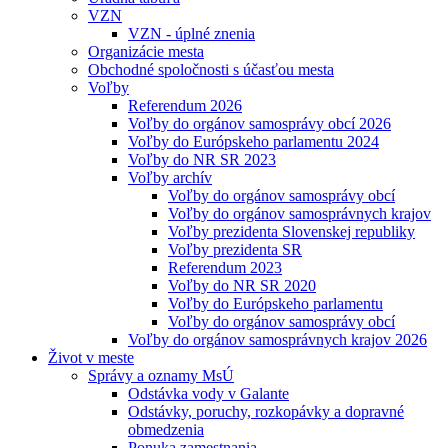
VZN
VZN - úplné znenia
Organizácie mesta
Obchodné spoločnosti s účasťou mesta
Voľby
Referendum 2026
Voľby do orgánov samosprávy obcí 2026
Voľby do Európskeho parlamentu 2024
Voľby do NR SR 2023
Voľby archív
Voľby do orgánov samosprávy obcí
Voľby do orgánov samosprávnych krajov
Voľby prezidenta Slovenskej republiky
Voľby prezidenta SR
Referendum 2023
Voľby do NR SR 2020
Voľby do Európskeho parlamentu
Voľby do orgánov samosprávy obcí
Voľby do orgánov samosprávnych krajov 2026
Život v meste
Správy a oznamy MsÚ
Odstávka vody v Galante
Odstávky, poruchy, rozkopávky a dopravné
obmedzenia
Ponuka zamestnania