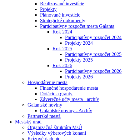
Realizované investície
Projekty
Plánované investície
Strategické dokumenty
Participatívny rozpočet mesta Galanta
Rok 2024
Participatívny rozpočet 2024
Projekty 2024
Rok 2025
Participatívny rozpočet 2025
Projekty 2025
Rok 2026
Participatívny rozpočet 2026
Projekty 2026
Hospodárenie mesta
Finančné hospodárenie mesta
Dotácie a granty
Záverečné učty mesta - archív
Galantské noviny
Galantské noviny - Archív
Partnerské mestá
Mestský úrad
Organizačná štruktúra MsÚ
Výsledky výberových konaní
Krízové riadenie