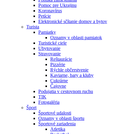
Pomoc pre Ukrajinu
Koronavírus
Petície
Elektronické sčítanie domov a bytov
Turista
Pamiatky
Oznamy v oblasti pamiatok
Turistické ciele
Ubytovanie
Stravovanie
Reštaurácie
Pizzérie
Rýchle občerstvenie
Kaviarne, bary a kluby
Cukrárne
Čajovne
Podujatia v cestovnom ruchu
TIK
Fotogaléria
Šport
Športové udalosti
Oznamy v oblasti športu
Športové zariadenia
Atletika