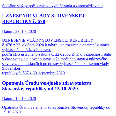
Sociálne služby počas zákazu vychádzania a zhromažďovania
UZNESENIE VLÁDY SLOVENSKEJ
REPUBLIKY č. 678
Dátum:
23. 10. 2020
UZNESENIE VLÁDY SLOVENSKEJ REPUBLIKY
č. 678 z 22. októbra 2020 k návrhu na rozšírenie opatrení v rámci
vyhláseného núdzového stavu
podľa čl. 5 ústavného zákona č. 227/2002 Z. z. o bezpečnosti štátu
v čase vojny, vojnového stavu, výnimočného stavu a núdzového
stavu v znení neskorších predpisov vyhláseného uznesením vlády
Slovenskej
republiky č. 587 z 30. septembra 2020
Opatrenia Úradu verejného zdravotníctva
Slovenskej republiky od 15.10.2020
Dátum:
15. 10. 2020
Opatrenia Úradu verejného zdravotníctva Slovenskej republiky od
15.10.2020