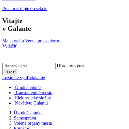
Prosím vstúpte do sekcie
Vitajte
v Galante
Mapa webu
Verzia pre seniorov
Vytlačiť
Hľadaný výraz
Hľadať
rozšírené vyhľadávanie
Úradná tabuľa
Transparentné mesto
Elektronické služby
Navštívte Galantu
Úvodná stránka
Samospráva
Volené orgány mesta
Primátor