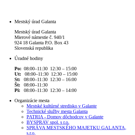
Mestský úrad Galanta
Mestský úrad Galanta
Mierové námestie č. 940/1
924 18 Galanta P.O. Box 43
Slovenská republika
Úradné hodiny
Po:
08:00–11:30 12:30 – 15:00
Ut:
08:00–11:30 12:30 – 15:00
St:
08:00–11:30 12:30 – 16:00
Št:
08:00–11:30
Pi:
08:00–11:30 12:30 – 14:00
Organizácie mesta
Mestské kultúrné stredisko v Galante
Technické služby mesta Galanta
PATRIA - Domov dôchodcov v Galante
BYSPRAV spol. s r.o.
SPRÁVA MESTSKÉHO MAJETKU GALANTA,
s.r.o.