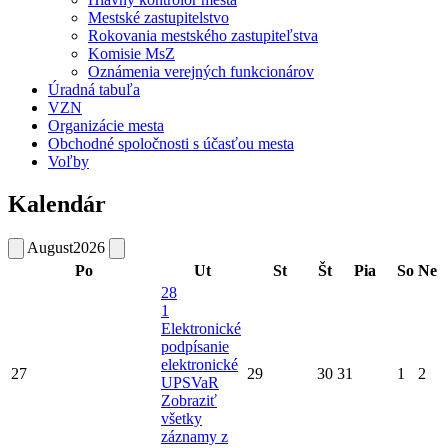
Mestské zastupitelstvo
Rokovania mestského zastupiteľstva
Komisie MsZ
Oznámenia verejných funkcionárov
Úradná tabuľa
VZN
Organizácie mesta
Obchodné spoločnosti s účasťou mesta
Voľby
Kalendár
August
2026
Po
Ut
St
Št
Pia
So
Ne
28
1
Elektronické
podpísanie
elektronické
27
29
30
31
1
2
UPSVaR
Zobraziť
všetky
záznamy z