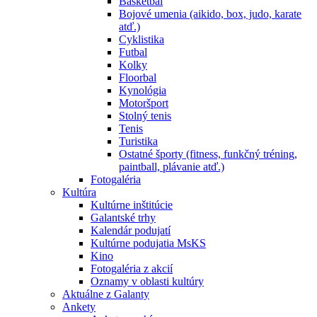
Basketbal
Bojové umenia (aikido, box, judo, karate
atď.)
Cyklistika
Futbal
Kolky
Floorbal
Kynológia
Motoršport
Stolný tenis
Tenis
Turistika
Ostatné športy (fitness, funkčný tréning,
paintball, plávanie atď.)
Fotogaléria
Kultúra
Kultúrne inštitúcie
Galantské trhy
Kalendár podujatí
Kultúrne podujatia MsKS
Kino
Fotogaléria z akcií
Oznamy v oblasti kultúry
Aktuálne z Galanty
Ankety