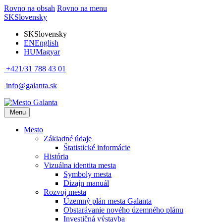
Rovno na obsah
Rovno na menu
SK
Slovensky
SK
Slovensky
EN
English
HU
Magyar
+421/31 788 43 01
info@galanta.sk
Menu
Mesto
Základné údaje
Štatistické informácie
História
Vizuálna identita mesta
Symboly mesta
Dizajn manuál
Rozvoj mesta
Územný plán mesta Galanta
Obstarávanie nového územného plánu
Investičná výstavba