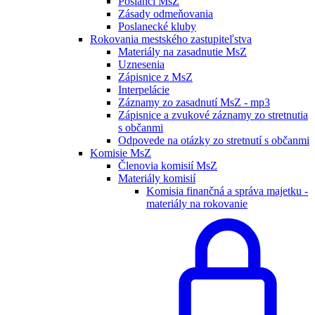
Poslanci MsZ
Zásady odmeňovania
Poslanecké kluby
Rokovania mestského zastupiteľstva
Materiály na zasadnutie MsZ
Uznesenia
Zápisnice z MsZ
Interpelácie
Záznamy zo zasadnutí MsZ - mp3
Zápisnice a zvukové záznamy zo stretnutia
s občanmi
Odpovede na otázky zo stretnutí s občanmi
Komisie MsZ
Členovia komisií MsZ
Materiály komisií
Komisia finančná a správa majetku -
materiály na rokovanie