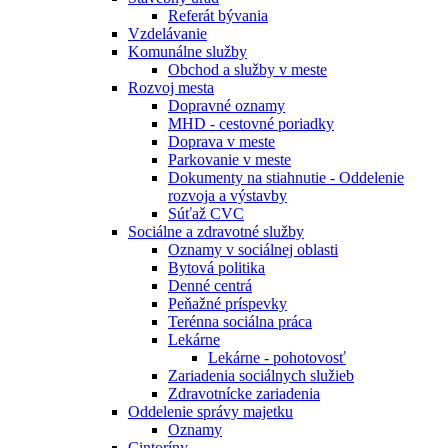
Referát bývania
Vzdelávanie
Komunálne služby
Obchod a služby v meste
Rozvoj mesta
Dopravné oznamy
MHD - cestovné poriadky
Doprava v meste
Parkovanie v meste
Dokumenty na stiahnutie - Oddelenie
rozvoja a výstavby
Súťaž CVC
Sociálne a zdravotné služby
Oznamy v sociálnej oblasti
Bytová politika
Denné centrá
Peňažné príspevky
Terénna sociálna práca
Lekárne
Lekárne - pohotovosť
Zariadenia sociálnych služieb
Zdravotnícke zariadenia
Oddelenie správy majetku
Oznamy
Cintoríny