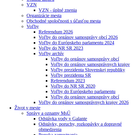
VZN
VZN - úplné znenia
Organizácie mesta
Obchodné spoločnosti s účasťou mesta
Voľby
Referendum 2026
Voľby do orgánov samosprávy obcí 2026
Voľby do Európskeho parlamentu 2024
Voľby do NR SR 2023
Voľby archív
Voľby do orgánov samosprávy obcí
Voľby do orgánov samosprávnych krajov
Voľby prezidenta Slovenskej republiky
Voľby prezidenta SR
Referendum 2023
Voľby do NR SR 2020
Voľby do Európskeho parlamentu
Voľby do orgánov samosprávy obcí
Voľby do orgánov samosprávnych krajov 2026
Život v meste
Správy a oznamy MsÚ
Odstávka vody v Galante
Odstávky, poruchy, rozkopávky a dopravné
obmedzenia
Ponuka zamestnania