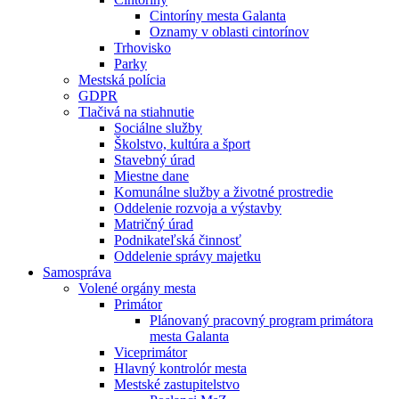
Cintoríny mesta Galanta
Oznamy v oblasti cintorínov
Trhovisko
Parky
Mestská polícia
GDPR
Tlačivá na stiahnutie
Sociálne služby
Školstvo, kultúra a šport
Stavebný úrad
Miestne dane
Komunálne služby a životné prostredie
Oddelenie rozvoja a výstavby
Matričný úrad
Podnikateľská činnosť
Oddelenie správy majetku
Samospráva
Volené orgány mesta
Primátor
Plánovaný pracovný program primátora
mesta Galanta
Viceprimátor
Hlavný kontrolór mesta
Mestské zastupitelstvo