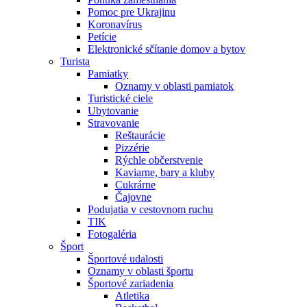
Pomoc pre Ukrajinu
Koronavírus
Petície
Elektronické sčítanie domov a bytov
Turista
Pamiatky
Oznamy v oblasti pamiatok
Turistické ciele
Ubytovanie
Stravovanie
Reštaurácie
Pizzérie
Rýchle občerstvenie
Kaviarne, bary a kluby
Cukrárne
Čajovne
Podujatia v cestovnom ruchu
TIK
Fotogaléria
Šport
Športové udalosti
Oznamy v oblasti športu
Športové zariadenia
Atletika