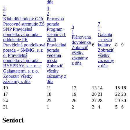
dňa
3
4
5
2
Klub dôchodcov Gáň
Pracovná
Pracovné stretnutie ZŠ
porada
7
5
SNP
Pravidelná
Program -
1
1
pondelková porada –
scenár GT
Galanta
Plánovaná
oddelenie PR
2026
– mesto
dovolenka
Pravidelná pondelková
Pravidelná
6
kultúry
8
9
Zobraziť
porada – SMMG, s. r.
porada
Zobraziť
všetky
o.
Pravidelná
vedenia
všetky
záznamy
pondelková porada –
mesta
záznamy
z dňa
BYSPRAV, s. r. o. a
Zobraziť
z dňa
Galantaterm, s. r. o.
všetky
Zobraziť všetky
záznamy z
záznamy z dňa
dňa
10
11
12
13
14
15
16
17
18
19
20
21
22
23
24
25
26
27
28
29
30
31
1
2
3
4
5
6
Seniori