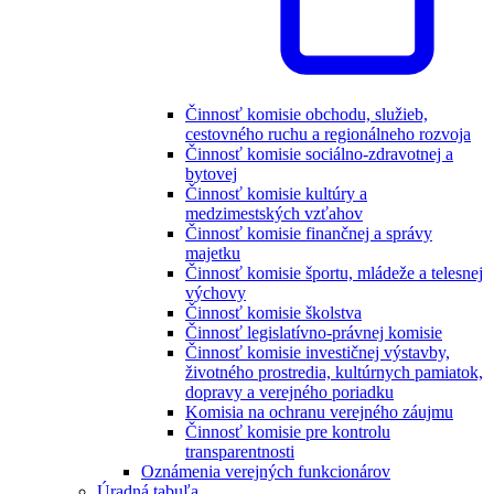
Činnosť komisie obchodu, služieb,
cestovného ruchu a regionálneho rozvoja
Činnosť komisie sociálno-zdravotnej a
bytovej
Činnosť komisie kultúry a
medzimestských vzťahov
Činnosť komisie finančnej a správy
majetku
Činnosť komisie športu, mládeže a telesnej
výchovy
Činnosť komisie školstva
Činnosť legislatívno-právnej komisie
Činnosť komisie investičnej výstavby,
životného prostredia, kultúrnych pamiatok,
dopravy a verejného poriadku
Komisia na ochranu verejného záujmu
Činnosť komisie pre kontrolu
transparentnosti
Oznámenia verejných funkcionárov
Úradná tabuľa