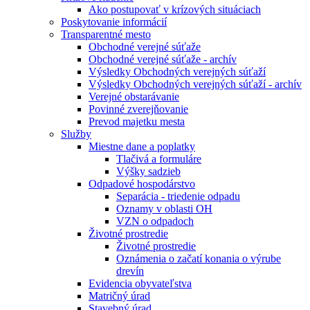
Ako postupovať v krízových situáciach
Poskytovanie informácií
Transparentné mesto
Obchodné verejné súťaže
Obchodné verejné súťaže - archív
Výsledky Obchodných verejných súťaží
Výsledky Obchodných verejných súťaží - archív
Verejné obstarávanie
Povinné zverejňovanie
Prevod majetku mesta
Služby
Miestne dane a poplatky
Tlačivá a formuláre
Výšky sadzieb
Odpadové hospodárstvo
Separácia - triedenie odpadu
Oznamy v oblasti OH
VZN o odpadoch
Životné prostredie
Životné prostredie
Oznámenia o začatí konania o výrube
drevín
Evidencia obyvateľstva
Matričný úrad
Stavebný úrad