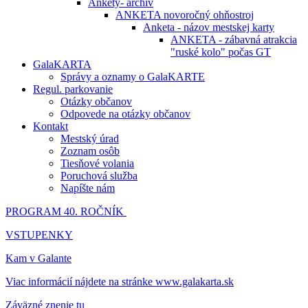
Ankety- archív
ANKETA novoročný ohňostroj
Anketa - názov mestskej karty
ANKETA - zábavná atrakcia
"ruské kolo" počas GT
GalaKARTA
Správy a oznamy o GalaKARTE
Regul. parkovanie
Otázky občanov
Odpovede na otázky občanov
Kontakt
Mestský úrad
Zoznam osôb
Tiesňové volania
Poruchová služba
Napíšte nám
PROGRAM 40. ROČNÍK
VSTUPENKY
Kam v Galante
Viac informácií nájdete na stránke www.galakarta.sk
Záväzné znenie tu