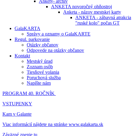
Ankety- archív
ANKETA novoročný ohňostroj
Anketa - názov mestskej karty
ANKETA - zábavná atrakcia
"ruské kolo" počas GT
GalaKARTA
Správy a oznamy o GalaKARTE
Regul. parkovanie
Otázky občanov
Odpovede na otázky občanov
Kontakt
Mestský úrad
Zoznam osôb
Tiesňové volania
Poruchová služba
Napíšte nám
PROGRAM 40. ROČNÍK
VSTUPENKY
Kam v Galante
Viac informácií nájdete na stránke www.galakarta.sk
Záväzné znenie tu