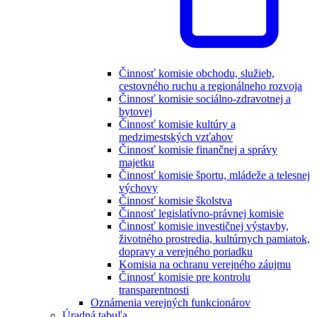
Činnosť komisie obchodu, služieb,
cestovného ruchu a regionálneho rozvoja
Činnosť komisie sociálno-zdravotnej a
bytovej
Činnosť komisie kultúry a
medzimestských vzťahov
Činnosť komisie finančnej a správy
majetku
Činnosť komisie športu, mládeže a telesnej
výchovy
Činnosť komisie školstva
Činnosť legislatívno-právnej komisie
Činnosť komisie investičnej výstavby,
životného prostredia, kultúrnych pamiatok,
dopravy a verejného poriadku
Komisia na ochranu verejného záujmu
Činnosť komisie pre kontrolu
transparentnosti
Oznámenia verejných funkcionárov
Úradná tabuľa