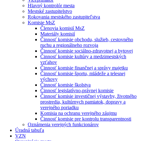
Hlavný kontrolór mesta
Mestské zastupitelstvo
Rokovania mestského zastupiteľstva
Komisie MsZ
Členovia komisií MsZ
Materiály komisií
Činnosť komisie obchodu, služieb, cestovného
ruchu a regionálneho rozvoja
Činnosť komisie sociálno-zdravotnej a bytovej
Činnosť komisie kultúry a medzimestských
vzťahov
Činnosť komisie finančnej a správy majetku
Činnosť komisie športu, mládeže a telesnej
výchovy
Činnosť komisie školstva
Činnosť legislatívno-právnej komisie
Činnosť komisie investičnej výstavby, životného
prostredia, kultúrnych pamiatok, dopravy a
verejného poriadku
Komisia na ochranu verejného záujmu
Činnosť komisie pre kontrolu transparentnosti
Oznámenia verejných funkcionárov
Úradná tabuľa
VZN