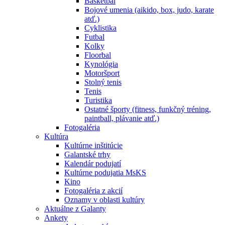
Basketbal
Bojové umenia (aikido, box, judo, karate
atď.)
Cyklistika
Futbal
Kolky
Floorbal
Kynológia
Motoršport
Stolný tenis
Tenis
Turistika
Ostatné športy (fitness, funkčný tréning,
paintball, plávanie atď.)
Fotogaléria
Kultúra
Kultúrne inštitúcie
Galantské trhy
Kalendár podujatí
Kultúrne podujatia MsKS
Kino
Fotogaléria z akcií
Oznamy v oblasti kultúry
Aktuálne z Galanty
Ankety