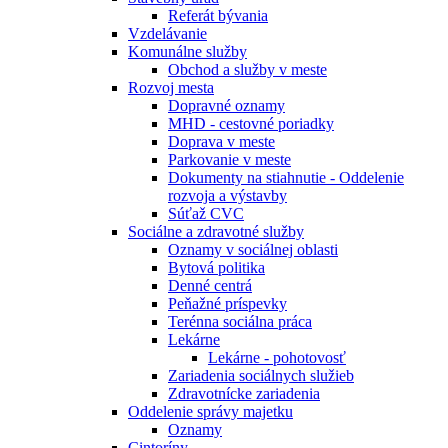
Referát bývania
Vzdelávanie
Komunálne služby
Obchod a služby v meste
Rozvoj mesta
Dopravné oznamy
MHD - cestovné poriadky
Doprava v meste
Parkovanie v meste
Dokumenty na stiahnutie - Oddelenie
rozvoja a výstavby
Súťaž CVC
Sociálne a zdravotné služby
Oznamy v sociálnej oblasti
Bytová politika
Denné centrá
Peňažné príspevky
Terénna sociálna práca
Lekárne
Lekárne - pohotovosť
Zariadenia sociálnych služieb
Zdravotnícke zariadenia
Oddelenie správy majetku
Oznamy
Cintoríny