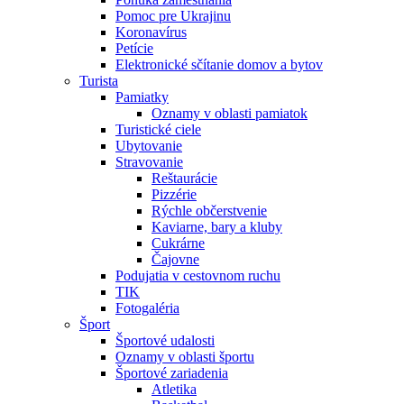
Pomoc pre Ukrajinu
Koronavírus
Petície
Elektronické sčítanie domov a bytov
Turista
Pamiatky
Oznamy v oblasti pamiatok
Turistické ciele
Ubytovanie
Stravovanie
Reštaurácie
Pizzérie
Rýchle občerstvenie
Kaviarne, bary a kluby
Cukrárne
Čajovne
Podujatia v cestovnom ruchu
TIK
Fotogaléria
Šport
Športové udalosti
Oznamy v oblasti športu
Športové zariadenia
Atletika