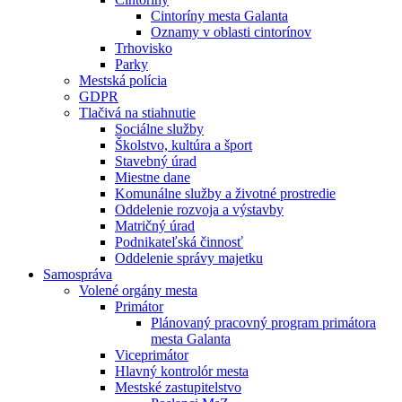
Cintoríny mesta Galanta
Oznamy v oblasti cintorínov
Trhovisko
Parky
Mestská polícia
GDPR
Tlačivá na stiahnutie
Sociálne služby
Školstvo, kultúra a šport
Stavebný úrad
Miestne dane
Komunálne služby a životné prostredie
Oddelenie rozvoja a výstavby
Matričný úrad
Podnikateľská činnosť
Oddelenie správy majetku
Samospráva
Volené orgány mesta
Primátor
Plánovaný pracovný program primátora
mesta Galanta
Viceprimátor
Hlavný kontrolór mesta
Mestské zastupitelstvo