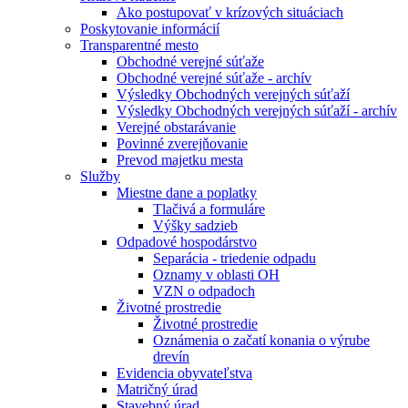
Ako postupovať v krízových situáciach
Poskytovanie informácií
Transparentné mesto
Obchodné verejné súťaže
Obchodné verejné súťaže - archív
Výsledky Obchodných verejných súťaží
Výsledky Obchodných verejných súťaží - archív
Verejné obstarávanie
Povinné zverejňovanie
Prevod majetku mesta
Služby
Miestne dane a poplatky
Tlačivá a formuláre
Výšky sadzieb
Odpadové hospodárstvo
Separácia - triedenie odpadu
Oznamy v oblasti OH
VZN o odpadoch
Životné prostredie
Životné prostredie
Oznámenia o začatí konania o výrube
drevín
Evidencia obyvateľstva
Matričný úrad
Stavebný úrad