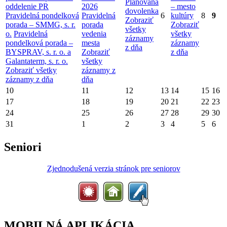
Plánovaná
oddelenie PR
2026
– mesto
dovolenka
Pravidelná pondelková
Pravidelná
6
kultúry
8
9
Zobraziť
porada – SMMG, s. r.
porada
Zobraziť
všetky
o.
Pravidelná
vedenia
všetky
záznamy
pondelková porada –
mesta
záznamy
z dňa
BYSPRAV, s. r. o. a
Zobraziť
z dňa
Galantaterm, s. r. o.
všetky
Zobraziť všetky
záznamy z
záznamy z dňa
dňa
10
11
12
13
14
15
16
17
18
19
20
21
22
23
24
25
26
27
28
29
30
31
1
2
3
4
5
6
Seniori
Zjednodušená verzia stránok pre seniorov
MOBILNÁ APLIKÁCIA