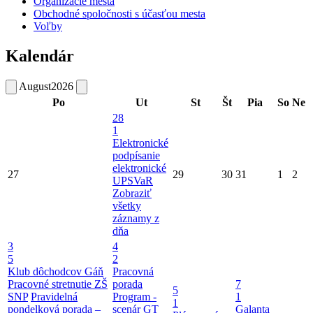
Organizácie mesta
Obchodné spoločnosti s účasťou mesta
Voľby
Kalendár
August
2026
Po
Ut
St
Št
Pia
So
Ne
28
1
Elektronické
podpísanie
elektronické
27
29
30
31
1
2
UPSVaR
Zobraziť
všetky
záznamy z
dňa
3
4
5
2
Klub dôchodcov Gáň
Pracovná
Pracovné stretnutie ZŠ
porada
7
5
SNP
Pravidelná
Program -
1
1
pondelková porada –
scenár GT
Galanta