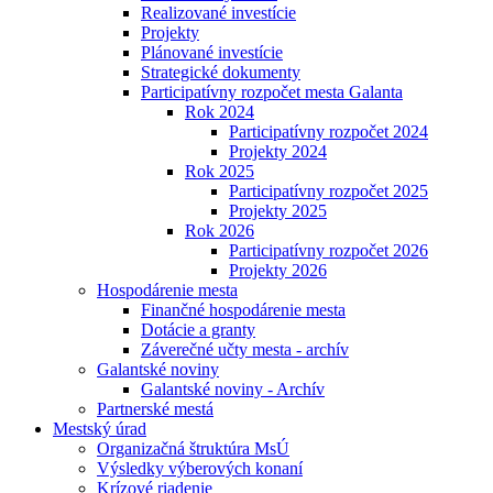
Realizované investície
Projekty
Plánované investície
Strategické dokumenty
Participatívny rozpočet mesta Galanta
Rok 2024
Participatívny rozpočet 2024
Projekty 2024
Rok 2025
Participatívny rozpočet 2025
Projekty 2025
Rok 2026
Participatívny rozpočet 2026
Projekty 2026
Hospodárenie mesta
Finančné hospodárenie mesta
Dotácie a granty
Záverečné učty mesta - archív
Galantské noviny
Galantské noviny - Archív
Partnerské mestá
Mestský úrad
Organizačná štruktúra MsÚ
Výsledky výberových konaní
Krízové riadenie