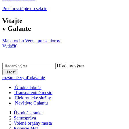
Prosím vstúpte do sekcie
Vitajte
v Galante
Mapa webu
Verzia pre seniorov
Vytlačiť
Hľadaný výraz
Hľadať
rozšírené vyhľadávanie
Úradná tabuľa
Transparentné mesto
Elektronické služby
Navštívte Galantu
Úvodná stránka
Samospráva
Volené orgány mesta
Komisie MsZ