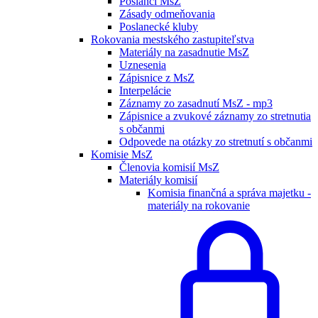
Poslanci MsZ
Zásady odmeňovania
Poslanecké kluby
Rokovania mestského zastupiteľstva
Materiály na zasadnutie MsZ
Uznesenia
Zápisnice z MsZ
Interpelácie
Záznamy zo zasadnutí MsZ - mp3
Zápisnice a zvukové záznamy zo stretnutia
s občanmi
Odpovede na otázky zo stretnutí s občanmi
Komisie MsZ
Členovia komisií MsZ
Materiály komisií
Komisia finančná a správa majetku -
materiály na rokovanie