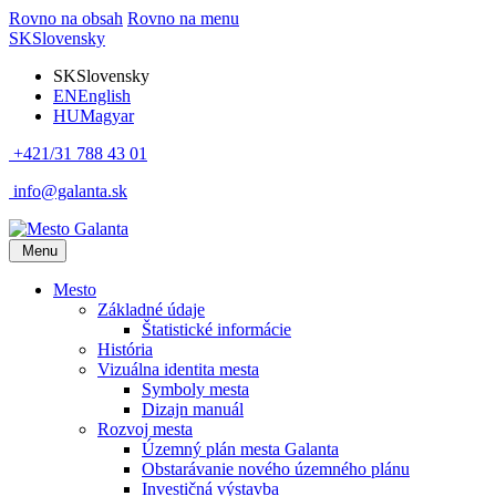
Rovno na obsah
Rovno na menu
SK
Slovensky
SK
Slovensky
EN
English
HU
Magyar
+421/31 788 43 01
info@galanta.sk
Menu
Mesto
Základné údaje
Štatistické informácie
História
Vizuálna identita mesta
Symboly mesta
Dizajn manuál
Rozvoj mesta
Územný plán mesta Galanta
Obstarávanie nového územného plánu
Investičná výstavba