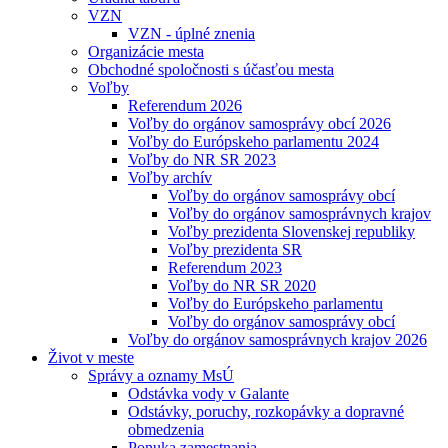
VZN
VZN - úplné znenia
Organizácie mesta
Obchodné spoločnosti s účasťou mesta
Voľby
Referendum 2026
Voľby do orgánov samosprávy obcí 2026
Voľby do Európskeho parlamentu 2024
Voľby do NR SR 2023
Voľby archív
Voľby do orgánov samosprávy obcí
Voľby do orgánov samosprávnych krajov
Voľby prezidenta Slovenskej republiky
Voľby prezidenta SR
Referendum 2023
Voľby do NR SR 2020
Voľby do Európskeho parlamentu
Voľby do orgánov samosprávy obcí
Voľby do orgánov samosprávnych krajov 2026
Život v meste
Správy a oznamy MsÚ
Odstávka vody v Galante
Odstávky, poruchy, rozkopávky a dopravné
obmedzenia
Ponuka zamestnania