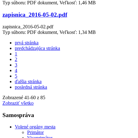
Typ súboru: PDF dokument, Veľkosť: 1,46 MB
zapisnica_2016-05-02.pdf
zapisnica_2016-05-02.pdf
Typ súboru: PDF dokument, Veľkosť: 1,34 MB
prvá stránka
predchádzajúca stránka
1
2
3
4
5
ďalšia stránka
posledná stránka
Zobrazené
41
-
60
z 85
Zobraziť všetko
Samospráva
Volené orgány mesta
Primátor
Viceprimátor