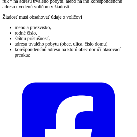
rúk “ na adresu trvalého pobytu, alebo na inú korešpondenčnú
adresu uvedenú voličom v žiadosti.
Žiadosť musí obsahovať údaje o voličovi
meno a priezvisko,
rodné číslo,
štátnu príslušnosť,
adresu trvalého pobytu (obec, ulica, číslo domu),
korešpondenčnú adresu na ktorú obec doručí hlasovací
preukaz