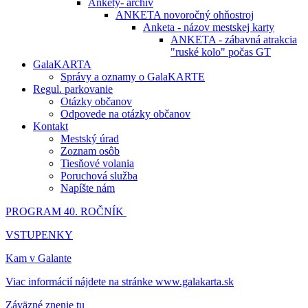
Ankety- archív
ANKETA novoročný ohňostroj
Anketa - názov mestskej karty
ANKETA - zábavná atrakcia
"ruské kolo" počas GT
GalaKARTA
Správy a oznamy o GalaKARTE
Regul. parkovanie
Otázky občanov
Odpovede na otázky občanov
Kontakt
Mestský úrad
Zoznam osôb
Tiesňové volania
Poruchová služba
Napíšte nám
PROGRAM 40. ROČNÍK
VSTUPENKY
Kam v Galante
Viac informácií nájdete na stránke www.galakarta.sk
Záväzné znenie tu