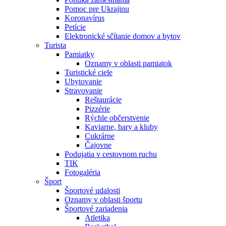
Pomoc pre Ukrajinu
Koronavírus
Petície
Elektronické sčítanie domov a bytov
Turista
Pamiatky
Oznamy v oblasti pamiatok
Turistické ciele
Ubytovanie
Stravovanie
Reštaurácie
Pizzérie
Rýchle občerstvenie
Kaviarne, bary a kluby
Cukrárne
Čajovne
Podujatia v cestovnom ruchu
TIK
Fotogaléria
Šport
Športové udalosti
Oznamy v oblasti športu
Športové zariadenia
Atletika