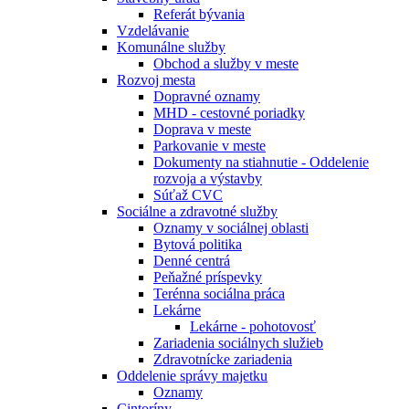
Referát bývania
Vzdelávanie
Komunálne služby
Obchod a služby v meste
Rozvoj mesta
Dopravné oznamy
MHD - cestovné poriadky
Doprava v meste
Parkovanie v meste
Dokumenty na stiahnutie - Oddelenie
rozvoja a výstavby
Súťaž CVC
Sociálne a zdravotné služby
Oznamy v sociálnej oblasti
Bytová politika
Denné centrá
Peňažné príspevky
Terénna sociálna práca
Lekárne
Lekárne - pohotovosť
Zariadenia sociálnych služieb
Zdravotnícke zariadenia
Oddelenie správy majetku
Oznamy
Cintoríny