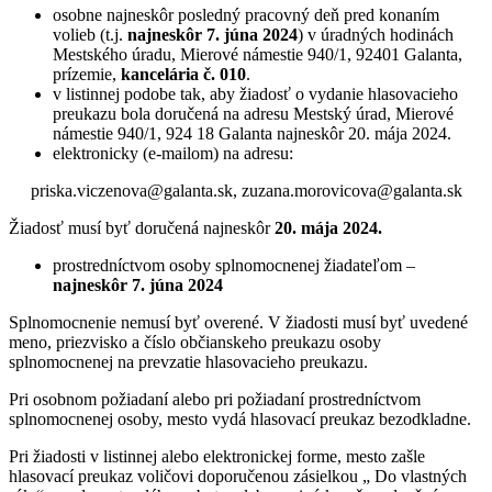
osobne najneskôr posledný pracovný deň pred konaním
volieb (t.j.
najneskôr 7. júna 2024
) v úradných hodinách
Mestského úradu, Mierové námestie 940/1, 92401 Galanta,
prízemie,
kancelária č. 010
.
v listinnej podobe tak, aby žiadosť o vydanie hlasovacieho
preukazu bola doručená na adresu Mestský úrad, Mierové
námestie 940/1, 924 18 Galanta najneskôr 20. mája 2024.
elektronicky (e-mailom) na adresu:
priska.viczenova@galanta.sk, zuzana.morovicova@galanta.sk
Žiadosť musí byť doručená najneskôr
20. mája 2024.
prostredníctvom osoby splnomocnenej žiadateľom –
najneskôr 7. júna 2024
Splnomocnenie nemusí byť overené. V žiadosti musí byť uvedené
meno, priezvisko a číslo občianskeho preukazu osoby
splnomocnenej na prevzatie hlasovacieho preukazu.
Pri osobnom požiadaní alebo pri požiadaní prostredníctvom
splnomocnenej osoby, mesto vydá hlasovací preukaz bezodkladne.
Pri žiadosti v listinnej alebo elektronickej forme, mesto zašle
hlasovací preukaz voličovi doporučenou zásielkou „ Do vlastných