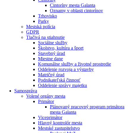
Cintoríny mesta Galanta
Oznamy v oblasti cintorínov
Trhovisko
Parky
Mestská polícia
GDPR
Tlačivá na stiahnutie
Sociálne služby
Školstvo, kultúra a šport
Stavebný úrad
Miestne dane
Komunálne služby a životné prostredie
Oddelenie rozvoja a výstavby
Matričný úrad
Podnikateľská činnosť
Oddelenie správy majetku
Samospráva
Volené orgány mesta
Primátor
Plánovaný pracovný program primátora
mesta Galanta
Viceprimátor
Hlavný kontrolór mesta
Mestské zastupitelstvo