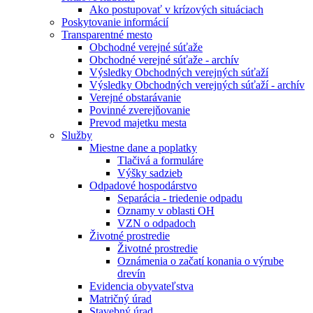
Ako postupovať v krízových situáciach
Poskytovanie informácií
Transparentné mesto
Obchodné verejné súťaže
Obchodné verejné súťaže - archív
Výsledky Obchodných verejných súťaží
Výsledky Obchodných verejných súťaží - archív
Verejné obstarávanie
Povinné zverejňovanie
Prevod majetku mesta
Služby
Miestne dane a poplatky
Tlačivá a formuláre
Výšky sadzieb
Odpadové hospodárstvo
Separácia - triedenie odpadu
Oznamy v oblasti OH
VZN o odpadoch
Životné prostredie
Životné prostredie
Oznámenia o začatí konania o výrube
drevín
Evidencia obyvateľstva
Matričný úrad
Stavebný úrad