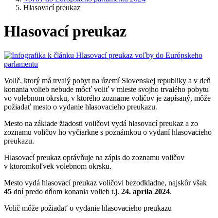
Hlasovací preukaz
Hlasovací preukaz
Volič, ktorý má trvalý pobyt na území Slovenskej republiky a v deň
konania volieb nebude môcť voliť v mieste svojho trvalého pobytu
vo volebnom okrsku, v ktorého zozname voličov je zapísaný, môže
požiadať mesto o vydanie hlasovacieho preukazu.
Mesto na základe žiadosti voličovi vydá hlasovací preukaz a zo
zoznamu voličov ho vyčiarkne s poznámkou o vydaní hlasovacieho
preukazu.
Hlasovací preukaz oprávňuje na zápis do zoznamu voličov
v ktoromkoľvek volebnom okrsku.
Mesto vydá hlasovací preukaz voličovi bezodkladne, najskôr však
45
dní predo dňom konania volieb t.j.
24. apríla 2024
.
Volič môže požiadať o vydanie hlasovacieho preukazu