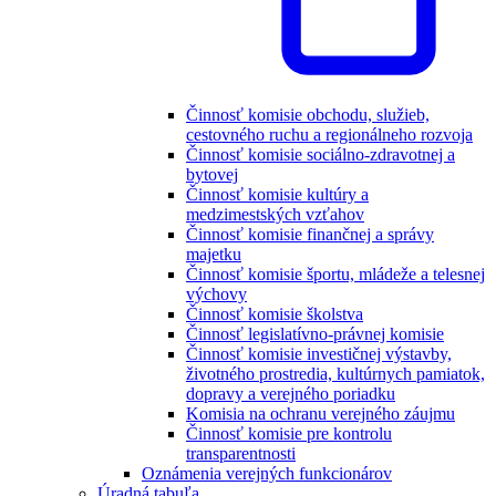
Činnosť komisie obchodu, služieb,
cestovného ruchu a regionálneho rozvoja
Činnosť komisie sociálno-zdravotnej a
bytovej
Činnosť komisie kultúry a
medzimestských vzťahov
Činnosť komisie finančnej a správy
majetku
Činnosť komisie športu, mládeže a telesnej
výchovy
Činnosť komisie školstva
Činnosť legislatívno-právnej komisie
Činnosť komisie investičnej výstavby,
životného prostredia, kultúrnych pamiatok,
dopravy a verejného poriadku
Komisia na ochranu verejného záujmu
Činnosť komisie pre kontrolu
transparentnosti
Oznámenia verejných funkcionárov
Úradná tabuľa