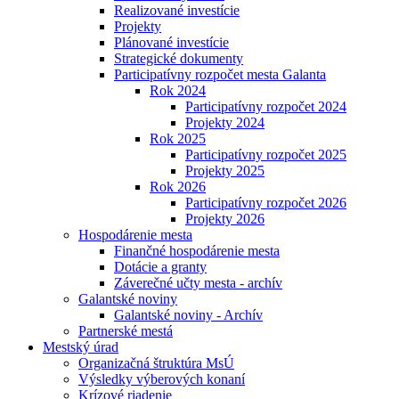
Realizované investície
Projekty
Plánované investície
Strategické dokumenty
Participatívny rozpočet mesta Galanta
Rok 2024
Participatívny rozpočet 2024
Projekty 2024
Rok 2025
Participatívny rozpočet 2025
Projekty 2025
Rok 2026
Participatívny rozpočet 2026
Projekty 2026
Hospodárenie mesta
Finančné hospodárenie mesta
Dotácie a granty
Záverečné učty mesta - archív
Galantské noviny
Galantské noviny - Archív
Partnerské mestá
Mestský úrad
Organizačná štruktúra MsÚ
Výsledky výberových konaní
Krízové riadenie