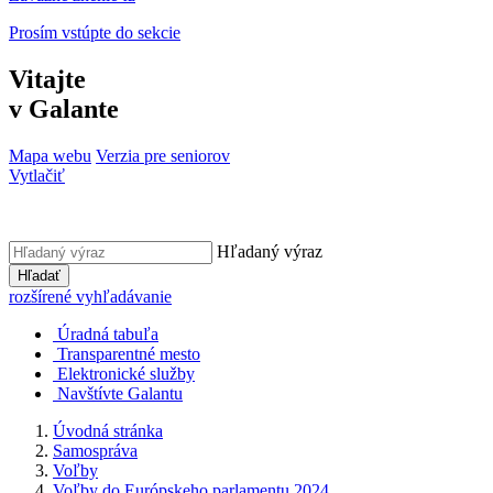
Prosím vstúpte do sekcie
Vitajte
v Galante
Mapa webu
Verzia pre seniorov
Vytlačiť
Hľadaný výraz
Hľadať
rozšírené vyhľadávanie
Úradná tabuľa
Transparentné mesto
Elektronické služby
Navštívte Galantu
Úvodná stránka
Samospráva
Voľby
Voľby do Európskeho parlamentu 2024