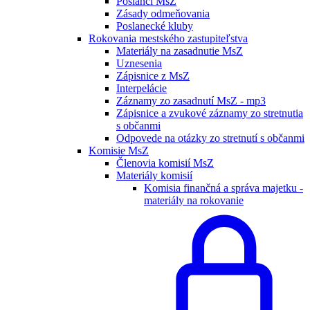
Poslanci MsZ
Zásady odmeňovania
Poslanecké kluby
Rokovania mestského zastupiteľstva
Materiály na zasadnutie MsZ
Uznesenia
Zápisnice z MsZ
Interpelácie
Záznamy zo zasadnutí MsZ - mp3
Zápisnice a zvukové záznamy zo stretnutia
s občanmi
Odpovede na otázky zo stretnutí s občanmi
Komisie MsZ
Členovia komisií MsZ
Materiály komisií
Komisia finančná a správa majetku -
materiály na rokovanie