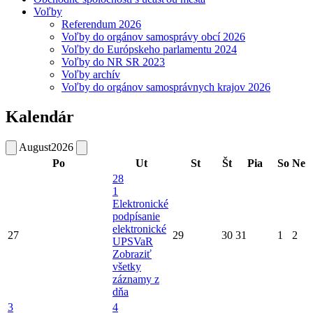
Voľby
Referendum 2026
Voľby do orgánov samosprávy obcí 2026
Voľby do Európskeho parlamentu 2024
Voľby do NR SR 2023
Voľby archív
Voľby do orgánov samosprávnych krajov 2026
Kalendár
August
2026
Po
Ut
St
Št
Pia
So
Ne
28
1
Elektronické
podpísanie
elektronické
27
29
30
31
1
2
UPSVaR
Zobraziť
všetky
záznamy z
dňa
3
4