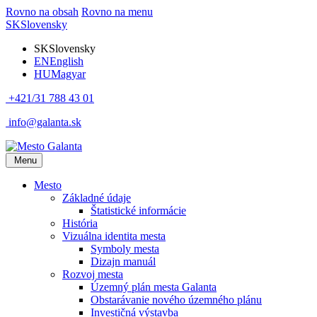
Rovno na obsah
Rovno na menu
SK
Slovensky
SK
Slovensky
EN
English
HU
Magyar
+421/31 788 43 01
info@galanta.sk
Menu
Mesto
Základné údaje
Štatistické informácie
História
Vizuálna identita mesta
Symboly mesta
Dizajn manuál
Rozvoj mesta
Územný plán mesta Galanta
Obstarávanie nového územného plánu
Investičná výstavba