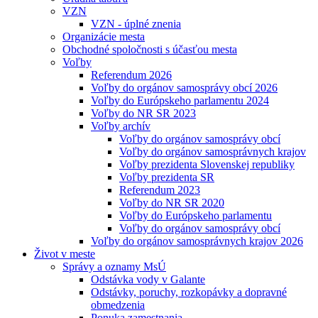
VZN
VZN - úplné znenia
Organizácie mesta
Obchodné spoločnosti s účasťou mesta
Voľby
Referendum 2026
Voľby do orgánov samosprávy obcí 2026
Voľby do Európskeho parlamentu 2024
Voľby do NR SR 2023
Voľby archív
Voľby do orgánov samosprávy obcí
Voľby do orgánov samosprávnych krajov
Voľby prezidenta Slovenskej republiky
Voľby prezidenta SR
Referendum 2023
Voľby do NR SR 2020
Voľby do Európskeho parlamentu
Voľby do orgánov samosprávy obcí
Voľby do orgánov samosprávnych krajov 2026
Život v meste
Správy a oznamy MsÚ
Odstávka vody v Galante
Odstávky, poruchy, rozkopávky a dopravné
obmedzenia
Ponuka zamestnania