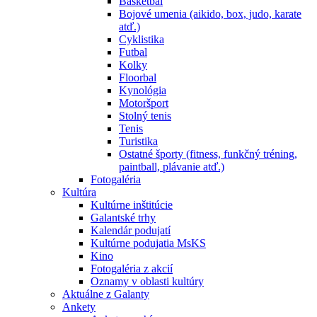
Basketbal
Bojové umenia (aikido, box, judo, karate
atď.)
Cyklistika
Futbal
Kolky
Floorbal
Kynológia
Motoršport
Stolný tenis
Tenis
Turistika
Ostatné športy (fitness, funkčný tréning,
paintball, plávanie atď.)
Fotogaléria
Kultúra
Kultúrne inštitúcie
Galantské trhy
Kalendár podujatí
Kultúrne podujatia MsKS
Kino
Fotogaléria z akcií
Oznamy v oblasti kultúry
Aktuálne z Galanty
Ankety